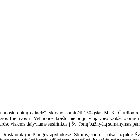
ainuosiu dainų dainelę“, skirtam paminėti 150-ąsias M. K. Čiurlioni
sios Lietuvos ir Veliuonos krašto melodijų vingrybes vaikščiojome n
rėse visiems dalyviams susirinkus į Šv. Jonų bažnyčią sumanymas pamažu
Druskininkų ir Plungės apylinkėse. Stiprūs, sodrūs balsai užpildė Šv.