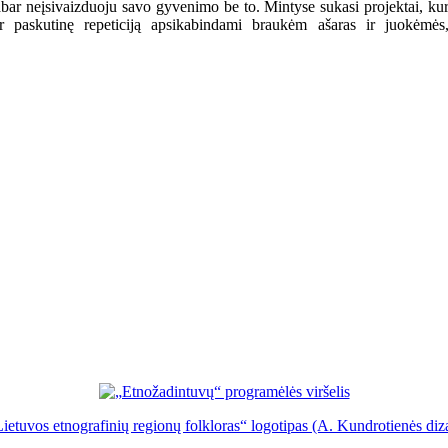
abar neįsivaizduoju savo gyvenimo be to. Mintyse sukasi projektai, kur i
paskutinę repeticiją apsikabindami braukėm ašaras ir juokėmės, 