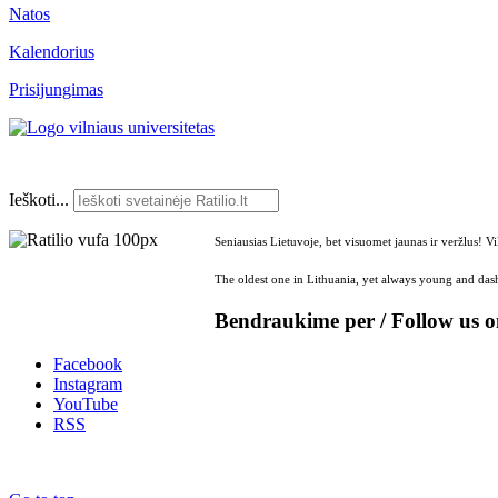
Natos
Kalendorius
Prisijungimas
Ieškoti...
Seniausias Lietuvoje, bet visuomet jaunas ir veržlus! V
The oldest one in Lithuania, yet always young and dash
Bendraukime per / Follow us 
Facebook
Instagram
YouTube
RSS