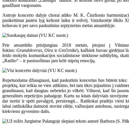
folkloro ansamblio „Labingis“ dainos. Ši kelionė buvo greita, po keli
gaudžiant vargonams.
Antroje koncerto dalyje chorai atliko M. K. Čiurlionio harmonizacija
pasikeitimai jautėsi lyg kelionė laiku ir erdvėj. Vaizduotėje iški
keliavau ir per savo paskutinius septynerius metus ansamblyje.
Prie ansamblio prisijungiau 2018 metais, įstojusi į Vilnia
šokius:
Grandskveras
,
Oira
ir
Grečenikė
), kažkiek buvau girdėjusi li
leido mokytis komunikacijos socialiniuose tinkluose subtilybių, skati
„Ratilio“ – ir pasiruošimas jam kėlė stiprių emocijų.
Repetuodama džiaugiausi, kad paskutinis koncertas bus būtent toks: ka
projektų, kur reikia ne vien atlikimo, bet tam tikro įsijautimo į vaid
graudinausi, kad daugiau nebeteks jo vilkėti. Viliuosi, kad šis jaus
generalinės repeticijos pabaigoje. Kartu su kitais dalyviais stovėjome
dar norisi ir spėti pavalgyti, persirengti... Ratiliokai pradėjo vieni
labai ratiliokiška dainuoti stovint eilėje, važiuojant autobusu, susiorg
kiekvieno gyvenimo dalis.