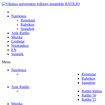
Naujienos
Renginiai
Rubrikos
Spaudoje
Apie Ratilio
Muzika
Leidiniai
Nuotraukos
EN
Susisiek
Menu
Naujienos
Renginiai
Rubrikos
Spaudoje
Apie Ratilio
Ratilio klubas
Ratilio 50
Ratilio 55
Muzika