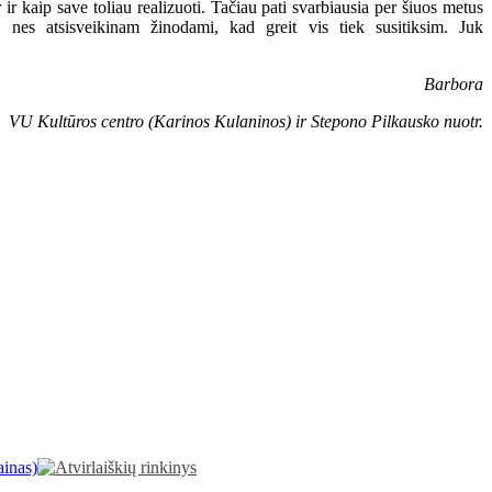
r kaip save toliau realizuoti. Tačiau pati svarbiausia per šiuos metus
nes atsisveikinam žinodami, kad greit vis tiek susitiksim. Juk
Barbora
VU Kultūros centro (Karinos Kulaninos) ir Stepono Pilkausko nuotr.