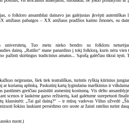
s posmus, vis keičiantis atlikėjams, nuotaikai, be jokio pristatymo ar 
s, o folkloro ansambliai dainavo jas galėjusias įkvėpti autentiškas li
lo XIX amžiaus pabaigos – XX amžiaus pradžios kaimo žmonės, su dain
us universitetą. Tuo metu nieko bendro su folkloru neturėja
audies dainų. „Ratilio“ mane panardino į tokį folklorą, kuris nėra vien 
no pažinti skirtingus tradicinius amatus... Sąrašą galėčiau tikrai tęs
žkuo neįprastas, šiek tiek teatrališkas, turintis ryškią kūrinius jungi
menį ar kuriamą aplinką. Paskutinį kartą lygindama marškinius ir vilkdam
mas pastūmės greičiau pasisiūti asmeninį kostiumą. Vis dėlto ansamblyje
 ant scenos ir laukėme garso režisierių, kad galėtume surepetuoti finali
 kitų klausinėti: „Tai gal dainą?“ – ir mūsų vadovas Vilius užvedė „Šių 
anizuoti šokius laukiant persėdimo oro uoste ar žaisti ratelius turint da