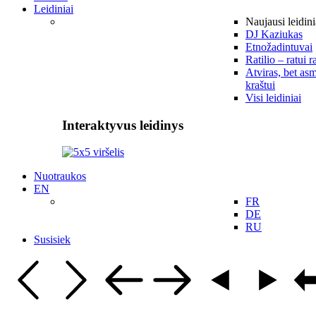
Leidiniai
Naujausi leidini
DJ Kaziukas
Etnožadintuvai
Ratilio – ratui r
Atviras, bet asm
kraštui
Visi leidiniai
Interaktyvus leidinys
Nuotraukos
EN
FR
DE
RU
Susisiek