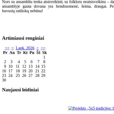
Nors su ansambliu tenka atsisveikinti, su folkloru neatsisveikinu – d
ansamblyje gauta dovana yra bendruomenė, šeima, draugai. Per 
buvusių ratiliokų nebūna!
Artimiausi renginiai
<<
<
Lapk. 2026
>
>>
Pr
An
Tr
Kt
Pn
Šš
Sk
1
2
3
4
5
6
7
8
9
10
11
12
13
14
15
16
17
18
19
20
21
22
23
24
25
26
27
28
29
30
Naujausi leidiniai