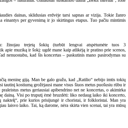
įžangos – natūraliai. Galiausiai suskambo daina „Bėkit bareliai“, fone
audies dainas, sklidusias erdvėje tarsi sapnas ar vizija. Tokie žanro
a einantys per gyvenimą ir jo skirtingus etapus. Tuo pačiu mintimis
u: žinojau trejetą šokių (turbūt lengvai atspėtumėte tuos 3
tik apie muziką ir šokį: ugdė mane kaip atlikėją ir pratino prie scenos,
ti. Tad nenuostabu, kad šis koncertas – paskutinis mano pasirodymas su
ančią meninę giją. Man be galo gražu, kad „Ratilio“ nebijo imtis tokių
asi tautinį kostiumą grožėjausi mane visus šiuos metus puošusiu rūbu ir
 praleistus metus geriausiai apibendrino net ne koncertas, o akimirka
nę dainą. Visi po truputį ėmė bruzdėti: liko nedaug laiko iki koncerto,
naktełį“, prie kurios prisijungė ir choristai, ir folkloristai. Man yra
ugiau laisvo laiko. Tai, ką darome, nėra skirta vien scenai, tai yra mūsų