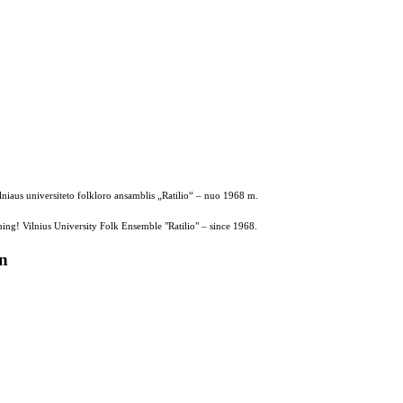
ilniaus universiteto folkloro ansamblis „Ratilio“ – nuo 1968 m.
ing! Vilnius University Folk Ensemble "Ratilio" – since 1968.
on