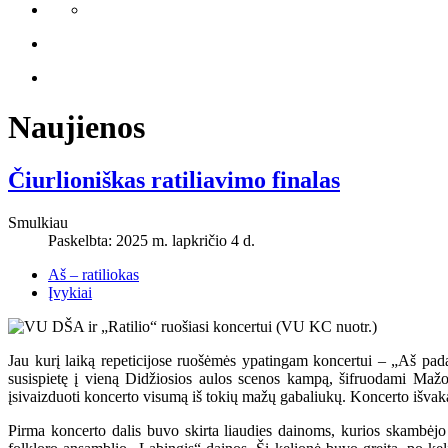
Naujienos
Čiurlioniškas ratiliavimo finalas
Smulkiau
Paskelbta: 2025 m. lapkričio 4 d.
Aš – ratiliokas
Įvykiai
Jau kurį laiką repeticijose ruošėmės ypatingam koncertui – „Aš pad
susispietę į vieną Didžiosios aulos scenos kampą, šifruodami Mažo
įsivaizduoti koncerto visumą iš tokių mažų gabaliukų. Koncerto išvaka
Pirma koncerto dalis buvo skirta liaudies dainoms, kurios skambėjo 