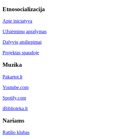
Etnosocializacija
Apie iniciatyvą
Užsiėmimų aprašymas
Dalyvių atsiliepimai
Projektas spaudoje
Muzika
Pakartot.lt
Youtube.com
Spotify.com
iBiblioteka.lt
Nariams
Ratilio klubas