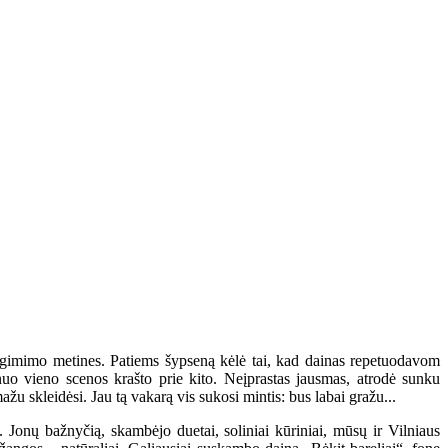
o gimimo metines. Patiems šypseną kėlė tai, kad dainas repetuodavom
uo vieno scenos krašto prie kito. Neįprastas jausmas, atrodė sunku
 skleidėsi. Jau tą vakarą vis sukosi mintis: bus labai gražu...
 Jonų bažnyčią, skambėjo duetai, soliniai kūriniai, mūsų ir Vilniaus