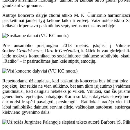
folkloro ansamblio „Labingis“ dainos. Ši kelionė buvo greita, po keli
gaudžiant vargonams.
Antroje koncerto dalyje chorai atliko M. K. Čiurlionio harmonizacija
pasikeitimai jautėsi lyg kelionė laiku ir erdvėj. Vaizduotėje iški
keliavau ir per savo paskutinius septynerius metus ansamblyje.
Prie ansamblio prisijungiau 2018 metais, įstojusi į Vilnia
šokius:
Grandskveras
,
Oira
ir
Grečenikė
), kažkiek buvau girdėjusi li
leido mokytis komunikacijos socialiniuose tinkluose subtilybių, skati
„Ratilio“ – ir pasiruošimas jam kėlė stiprių emocijų.
Repetuodama džiaugiausi, kad paskutinis koncertas bus būtent toks: ka
projektų, kur reikia ne vien atlikimo, bet tam tikro įsijautimo į vaid
graudinausi, kad daugiau nebeteks jo vilkėti. Viliuosi, kad šis jaus
generalinės repeticijos pabaigoje. Kartu su kitais dalyviais stovėjome
dar norisi ir spėti pavalgyti, persirengti... Ratiliokai pradėjo vieni
labai ratiliokiška dainuoti stovint eilėje, važiuojant autobusu, susiorg
kiekvieno gyvenimo dalis.