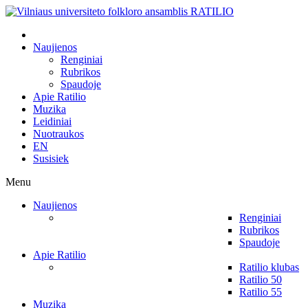
Naujienos
Renginiai
Rubrikos
Spaudoje
Apie Ratilio
Muzika
Leidiniai
Nuotraukos
EN
Susisiek
Menu
Naujienos
Renginiai
Rubrikos
Spaudoje
Apie Ratilio
Ratilio klubas
Ratilio 50
Ratilio 55
Muzika