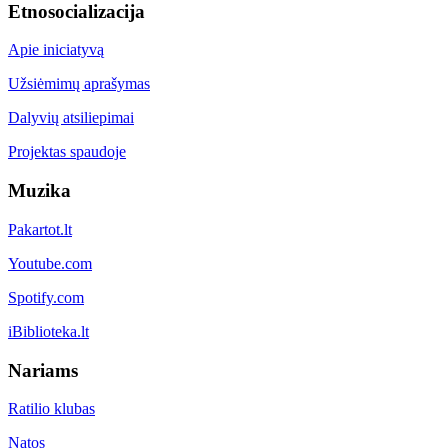
Etnosocializacija
Apie iniciatyvą
Užsiėmimų aprašymas
Dalyvių atsiliepimai
Projektas spaudoje
Muzika
Pakartot.lt
Youtube.com
Spotify.com
iBiblioteka.lt
Nariams
Ratilio klubas
Natos