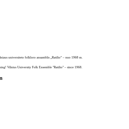
ilniaus universiteto folkloro ansamblis „Ratilio“ – nuo 1968 m.
ing! Vilnius University Folk Ensemble "Ratilio" – since 1968.
on