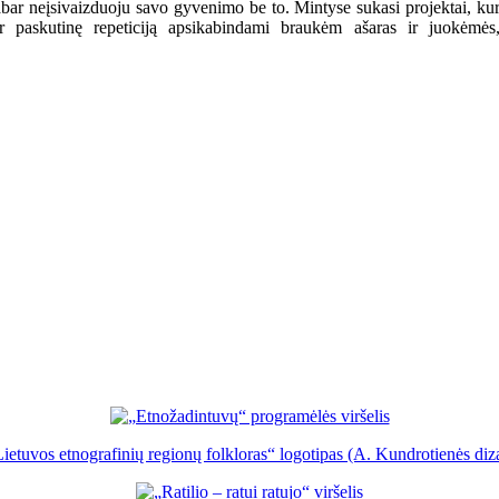
abar neįsivaizduoju savo gyvenimo be to. Mintyse sukasi projektai, kur i
paskutinę repeticiją apsikabindami braukėm ašaras ir juokėmės, 