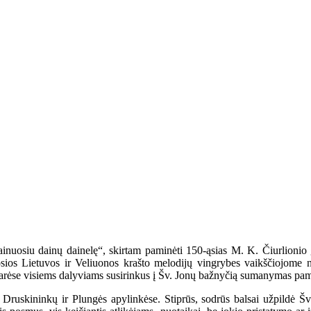
ainuosiu dainų dainelę“, skirtam paminėti 150-ąsias M. K. Čiurlioni
sios Lietuvos ir Veliuonos krašto melodijų vingrybes vaikščiojome n
rėse visiems dalyviams susirinkus į Šv. Jonų bažnyčią sumanymas pamažu
Druskininkų ir Plungės apylinkėse. Stiprūs, sodrūs balsai užpildė Šv.