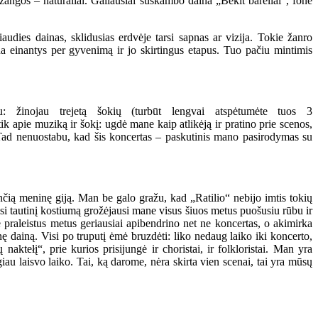
įžangos – natūraliai. Galiausiai suskambo daina „Bėkit bareliai“, fone
audies dainas, sklidusias erdvėje tarsi sapnas ar vizija. Tokie žanro
a einantys per gyvenimą ir jo skirtingus etapus. Tuo pačiu mintimis
u: žinojau trejetą šokių (turbūt lengvai atspėtumėte tuos 3
tik apie muziką ir šokį: ugdė mane kaip atlikėją ir pratino prie scenos,
ti. Tad nenuostabu, kad šis koncertas – paskutinis mano pasirodymas su
ančią meninę giją. Man be galo gražu, kad „Ratilio“ nebijo imtis tokių
asi tautinį kostiumą grožėjausi mane visus šiuos metus puošusiu rūbu ir
 praleistus metus geriausiai apibendrino net ne koncertas, o akimirka
nę dainą. Visi po truputį ėmė bruzdėti: liko nedaug laiko iki koncerto,
naktełį“, prie kurios prisijungė ir choristai, ir folkloristai. Man yra
ugiau laisvo laiko. Tai, ką darome, nėra skirta vien scenai, tai yra mūsų