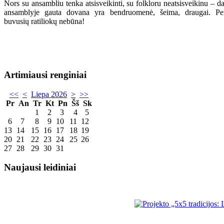
Nors su ansambliu tenka atsisveikinti, su folkloru neatsisveikinu – d
ansamblyje gauta dovana yra bendruomenė, šeima, draugai. Per 
buvusių ratiliokų nebūna!
Artimiausi renginiai
<<
<
Liepa 2026
>
>>
Pr
An
Tr
Kt
Pn
Šš
Sk
1
2
3
4
5
6
7
8
9
10
11
12
13
14
15
16
17
18
19
20
21
22
23
24
25
26
27
28
29
30
31
Naujausi leidiniai