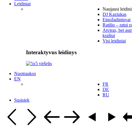
Leidiniai
Naujausi leidini
DJ Kaziukas
Etnožadintuvai
Ratilio – ratui r
Atviras, bet asm
kraštui
Visi leidiniai
Interaktyvus leidinys
Nuotraukos
EN
FR
DE
RU
Susisiek