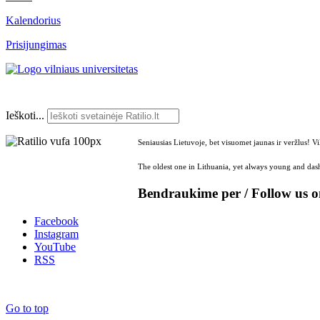
Kalendorius
Prisijungimas
Ieškoti...
Seniausias Lietuvoje, bet visuomet jaunas ir veržlus! V
The oldest one in Lithuania, yet always young and dash
Bendraukime per / Follow us 
Facebook
Instagram
YouTube
RSS
Go to top