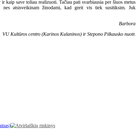
r kaip save toliau realizuoti. Tačiau pati svarbiausia per šiuos metus
nes atsisveikinam žinodami, kad greit vis tiek susitiksim. Juk
Barbora
VU Kultūros centro (Karinos Kulaninos) ir Stepono Pilkausko nuotr.