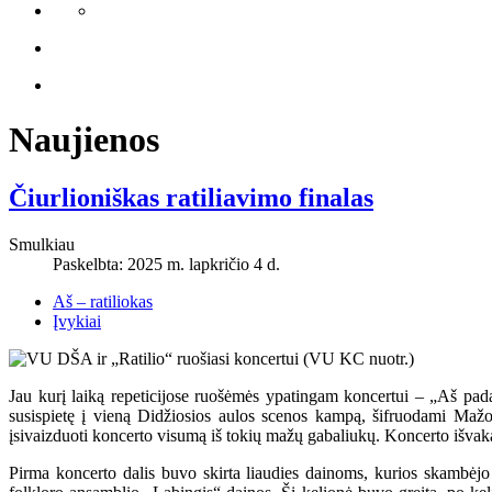
Naujienos
Čiurlioniškas ratiliavimo finalas
Smulkiau
Paskelbta: 2025 m. lapkričio 4 d.
Aš – ratiliokas
Įvykiai
Jau kurį laiką repeticijose ruošėmės ypatingam koncertui – „Aš pad
susispietę į vieną Didžiosios aulos scenos kampą, šifruodami Mažo
įsivaizduoti koncerto visumą iš tokių mažų gabaliukų. Koncerto išvaka
Pirma koncerto dalis buvo skirta liaudies dainoms, kurios skambėjo 