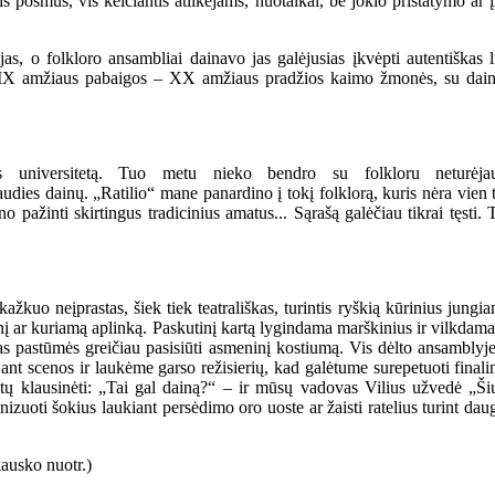
s posmus, vis keičiantis atlikėjams, nuotaikai, be jokio pristatymo ar 
s, o folkloro ansambliai dainavo jas galėjusias įkvėpti autentiškas li
lo XIX amžiaus pabaigos – XX amžiaus pradžios kaimo žmonės, su dain
us universitetą. Tuo metu nieko bendro su folkloru neturėja
audies dainų. „Ratilio“ mane panardino į tokį folklorą, kuris nėra vien 
no pažinti skirtingus tradicinius amatus... Sąrašą galėčiau tikrai tęs
žkuo neįprastas, šiek tiek teatrališkas, turintis ryškią kūrinius jungi
menį ar kuriamą aplinką. Paskutinį kartą lygindama marškinius ir vilkdam
mas pastūmės greičiau pasisiūti asmeninį kostiumą. Vis dėlto ansamblyje
 ant scenos ir laukėme garso režisierių, kad galėtume surepetuoti finali
 kitų klausinėti: „Tai gal dainą?“ – ir mūsų vadovas Vilius užvedė „Šių 
anizuoti šokius laukiant persėdimo oro uoste ar žaisti ratelius turint da