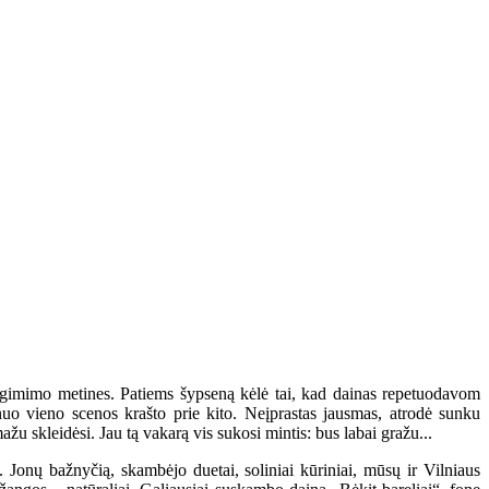
o gimimo metines. Patiems šypseną kėlė tai, kad dainas repetuodavom
uo vieno scenos krašto prie kito. Neįprastas jausmas, atrodė sunku
 skleidėsi. Jau tą vakarą vis sukosi mintis: bus labai gražu...
 Jonų bažnyčią, skambėjo duetai, soliniai kūriniai, mūsų ir Vilniaus