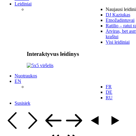
Leidiniai
Naujausi leidini
DJ Kaziukas
Etnožadintuvai
Ratilio – ratui r
Atviras, bet asm
kraštui
Visi leidiniai
Interaktyvus leidinys
Nuotraukos
EN
FR
DE
RU
Susisiek