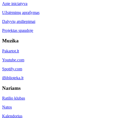
Apie iniciatyvą
Užsiėmimų aprašymas
Dalyvių atsiliepimai
Projektas spaudoje
Muzika
Pakartot.lt
Youtube.com
Spotify.com
iBiblioteka.lt
Nariams
Ratilio klubas
Natos
Kalendorius