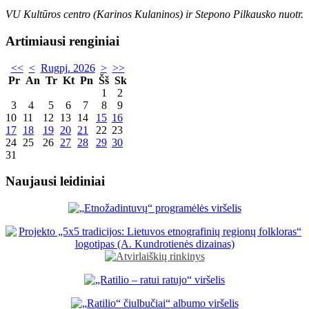
VU Kultūros centro (Karinos Kulaninos) ir Stepono Pilkausko nuotr.
Artimiausi renginiai
<<
<
Rugpj. 2026
>
>>
Pr
An
Tr
Kt
Pn
Šš
Sk
1
2
3
4
5
6
7
8
9
10
11
12
13
14
15
16
17
18
19
20
21
22
23
24
25
26
27
28
29
30
31
Naujausi leidiniai