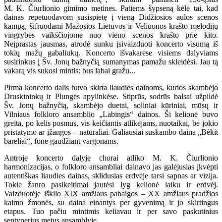
M. K. Čiurlionio gimimo metines. Patiems šypseną kėlė tai, kad
dainas repetuodavom susispietę į vieną Didžiosios aulos scenos
kampą, šifruodami Mažosios Lietuvos ir Veliuonos krašto melodijų
vingrybes vaikščiojome nuo vieno scenos krašto prie kito.
Neįprastas jausmas, atrodė sunku įsivaizduoti koncerto visumą iš
tokių mažų gabaliukų. Koncerto išvakarėse visiems dalyviams
susirinkus į Šv. Jonų bažnyčią sumanymas pamažu skleidėsi. Jau tą
vakarą vis sukosi mintis: bus labai gražu...
Pirma koncerto dalis buvo skirta liaudies dainoms, kurios skambėjo
Druskininkų ir Plungės apylinkėse. Stiprūs, sodrūs balsai užpildė
Šv. Jonų bažnyčią, skambėjo duetai, soliniai kūriniai, mūsų ir
Vilniaus folkloro ansamblio „Labingis“ dainos. Ši kelionė buvo
greita, po kelis posmus, vis keičiantis atlikėjams, nuotaikai, be jokio
pristatymo ar įžangos – natūraliai. Galiausiai suskambo daina „Bėkit
bareliai“, fone gaudžiant vargonams.
Antroje koncerto dalyje chorai atliko M. K. Čiurlionio
harmonizacijas, o folkloro ansambliai dainavo jas galėjusias įkvėpti
autentiškas liaudies dainas, sklidusias erdvėje tarsi sapnas ar vizija.
Tokie žanro pasikeitimai jautėsi lyg kelionė laiku ir erdvėj.
Vaizduotėje iškilo XIX amžiaus pabaigos – XX amžiaus pradžios
kaimo žmonės, su daina einantys per gyvenimą ir jo skirtingus
etapus. Tuo pačiu mintimis keliavau ir per savo paskutinius
septynerius metus ansamblyje.