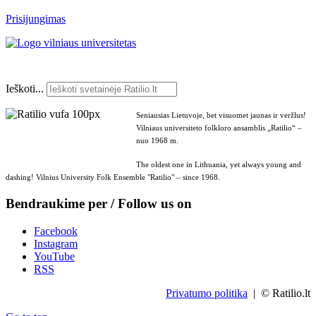
Prisijungimas
Ieškoti...
Seniausias Lietuvoje, bet visuomet jaunas ir veržlus!
Vilniaus universiteto folkloro ansamblis „Ratilio“ –
nuo 1968 m.
The oldest one in Lithuania, yet always young and
dashing! Vilnius University Folk Ensemble "Ratilio" – since 1968.
Bendraukime per / Follow us on
Facebook
Instagram
YouTube
RSS
Privatumo politika
| © Ratilio.lt