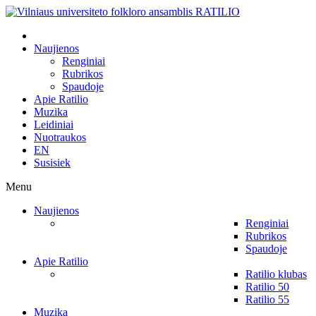
Naujienos
Renginiai
Rubrikos
Spaudoje
Apie Ratilio
Muzika
Leidiniai
Nuotraukos
EN
Susisiek
Menu
Naujienos
Renginiai
Rubrikos
Spaudoje
Apie Ratilio
Ratilio klubas
Ratilio 50
Ratilio 55
Muzika