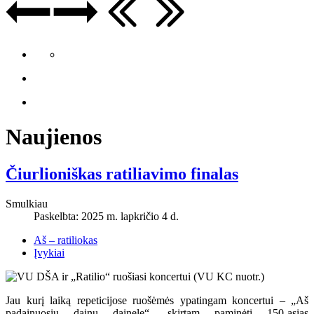
Naujienos
Čiurlioniškas ratiliavimo finalas
Smulkiau
Paskelbta: 2025 m. lapkričio 4 d.
Aš – ratiliokas
Įvykiai
Jau kurį laiką repeticijose ruošėmės ypatingam koncertui – „Aš
padainuosiu dainų dainelę“, skirtam paminėti 150-ąsias