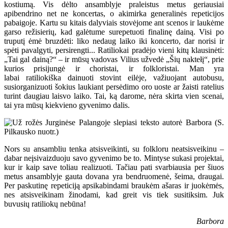
kostiumą. Vis dėlto ansamblyje praleistus metus geriausiai
apibendrino net ne koncertas, o akimirka generalinės repeticijos
pabaigoje. Kartu su kitais dalyviais stovėjome ant scenos ir laukėme
garso režisierių, kad galėtume surepetuoti finalinę dainą. Visi po
truputį ėmė bruzdėti: liko nedaug laiko iki koncerto, dar norisi ir
spėti pavalgyti, persirengti... Ratiliokai pradėjo vieni kitų klausinėti:
„Tai gal dainą?“ – ir mūsų vadovas Vilius užvedė „Šių naktełį“, prie
kurios prisijungė ir choristai, ir folkloristai. Man yra
labai ratiliokiška dainuoti stovint eilėje, važiuojant autobusu,
susiorganizuoti šokius laukiant persėdimo oro uoste ar žaisti ratelius
turint daugiau laisvo laiko. Tai, ką darome, nėra skirta vien scenai,
tai yra mūsų kiekvieno gyvenimo dalis.
Nors su ansambliu tenka atsisveikinti, su folkloru neatsisveikinu –
dabar neįsivaizduoju savo gyvenimo be to. Mintyse sukasi projektai,
kur ir kaip save toliau realizuoti. Tačiau pati svarbiausia per šiuos
metus ansamblyje gauta dovana yra bendruomenė, šeima, draugai.
Per paskutinę repeticiją apsikabindami braukėm ašaras ir juokėmės,
nes atsisveikinam žinodami, kad greit vis tiek susitiksim. Juk
buvusių ratiliokų nebūna!
Barbora