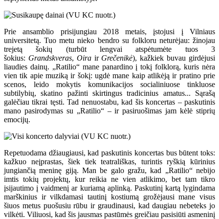
Prie ansamblio prisijungiau 2018 metais, įstojusi į Vilniaus
universitetą. Tuo metu nieko bendro su folkloru neturėjau: žinojau
trejetą šokių (turbūt lengvai atspėtumėte tuos 3
šokius:
Grandskveras
,
Oira
ir
Grečenikė
), kažkiek buvau girdėjusi
liaudies dainų. „Ratilio“ mane panardino į tokį folklorą, kuris nėra
vien tik apie muziką ir šokį: ugdė mane kaip atlikėją ir pratino prie
scenos, leido mokytis komunikacijos socialiniuose tinkluose
subtilybių, skatino pažinti skirtingus tradicinius amatus... Sąrašą
galėčiau tikrai tęsti. Tad nenuostabu, kad šis koncertas – paskutinis
mano pasirodymas su „Ratilio“ – ir pasiruošimas jam kėlė stiprių
emocijų.
Repetuodama džiaugiausi, kad paskutinis koncertas bus būtent toks:
kažkuo neįprastas, šiek tiek teatrališkas, turintis ryškią kūrinius
jungiančią meninę giją. Man be galo gražu, kad „Ratilio“ nebijo
imtis tokių projektų, kur reikia ne vien atlikimo, bet tam tikro
įsijautimo į vaidmenį ar kuriamą aplinką. Paskutinį kartą lygindama
marškinius ir vilkdamasi tautinį kostiumą grožėjausi mane visus
šiuos metus puošusiu rūbu ir graudinausi, kad daugiau nebeteks jo
vilkėti. Viliuosi, kad šis jausmas pastūmės greičiau pasisiūti asmeninį