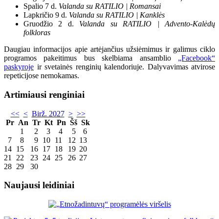
Spalio 7 d.
Valanda su RATILIO | Romansai
Lapkričio 9 d.
Valanda su RATILIO | Kanklės
Gruodžio 2 d.
Valanda su RATILIO | Advento-Kalėdų
folkloras
Daugiau informacijos apie artėjančius užsiėmimus ir galimus ciklo
programos pakeitimus bus skelbiama ansamblio
„Facebook“
paskyroje
ir svetainės renginių kalendoriuje. Dalyvavimas atvirose
repeticijose nemokamas.
Artimiausi renginiai
<<
<
Birž. 2027
>
>>
Pr
An
Tr
Kt
Pn
Šš
Sk
1
2
3
4
5
6
7
8
9
10
11
12
13
14
15
16
17
18
19
20
21
22
23
24
25
26
27
28
29
30
Naujausi leidiniai