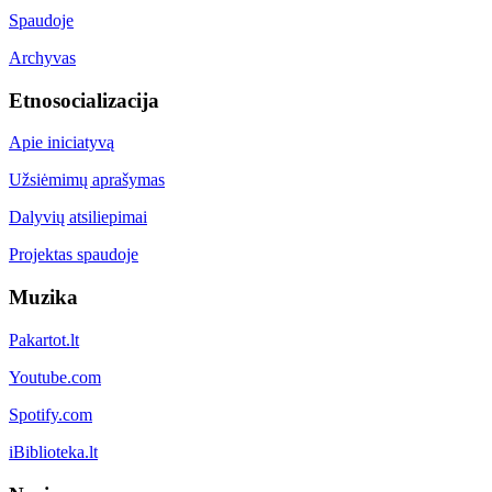
Spaudoje
Archyvas
Etnosocializacija
Apie iniciatyvą
Užsiėmimų aprašymas
Dalyvių atsiliepimai
Projektas spaudoje
Muzika
Pakartot.lt
Youtube.com
Spotify.com
iBiblioteka.lt