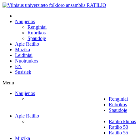
Naujienos
Renginiai
Rubrikos
Spaudoje
Apie Ratilio
Muzika
Leidiniai
Nuotraukos
EN
Susisiek
Menu
Naujienos
Renginiai
Rubrikos
Spaudoje
Apie Ratilio
Ratilio klubas
Ratilio 50
Ratilio 55
Muzika