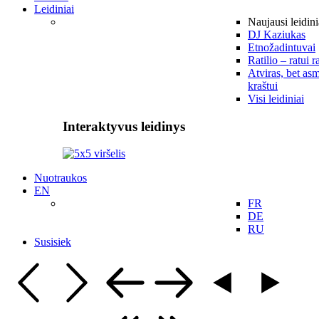
Leidiniai
Naujausi leidini
DJ Kaziukas
Etnožadintuvai
Ratilio – ratui r
Atviras, bet asm
kraštui
Visi leidiniai
Interaktyvus leidinys
Nuotraukos
EN
FR
DE
RU
Susisiek