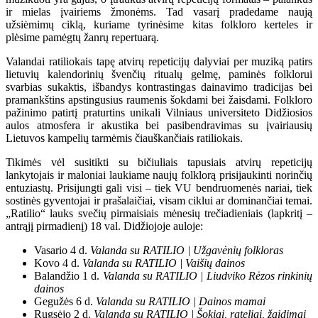
ir mielas įvairiems žmonėms. Tad vasarį pradedame naują
užsiėmimų ciklą, kuriame tyrinėsime kitas folkloro kerteles ir
plėsime pamėgtų žanrų repertuarą.
Valandai ratiliokais tapę atvirų repeticijų dalyviai per muziką patirs
lietuvių kalendorinių švenčių ritualų gelmę, paminės folklorui
svarbias sukaktis, išbandys kontrastingas dainavimo tradicijas bei
pramankštins apstingusius raumenis šokdami bei žaisdami. Folkloro
pažinimo patirtį praturtins unikali Vilniaus universiteto Didžiosios
aulos atmosfera ir akustika bei pasibendravimas su įvairiausių
Lietuvos kampelių tarmėmis čiauškančiais ratiliokais.
Tikimės vėl susitikti su bičiuliais tapusiais atvirų repeticijų
lankytojais ir maloniai laukiame naujų folklorą prisijaukinti norinčių
entuziastų. Prisijungti gali visi – tiek VU bendruomenės nariai, tiek
sostinės gyventojai ir prašalaičiai, visam ciklui ar dominančiai temai.
„Ratilio“ lauks svečių pirmaisiais mėnesių trečiadieniais (lapkritį –
antrąjį pirmadienį) 18 val. Didžiojoje auloje:
Vasario 4 d.
Valanda su RATILIO | Užgavėnių folkloras
Kovo 4 d.
Valanda su RATILIO | Vaišių dainos
Balandžio 1 d.
Valanda su RATILIO | Liudviko Rėzos rinkinių
dainos
Gegužės 6 d.
Valanda su RATILIO | Dainos mamai
Rugsėjo 2 d.
Valanda su RATILIO | Šokiai, rateliai, žaidimai