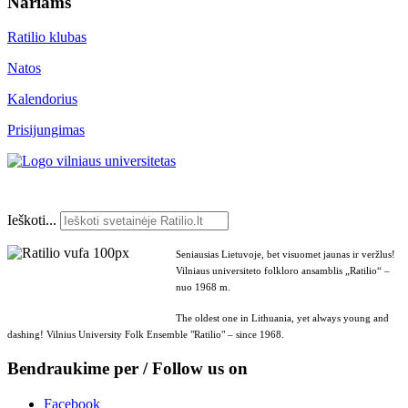
Nariams
Ratilio klubas
Natos
Kalendorius
Prisijungimas
Ieškoti...
Seniausias Lietuvoje, bet visuomet jaunas ir veržlus!
Vilniaus universiteto folkloro ansamblis „Ratilio“ –
nuo 1968 m.
The oldest one in Lithuania, yet always young and
dashing! Vilnius University Folk Ensemble "Ratilio" – since 1968.
Bendraukime per / Follow us on
Facebook