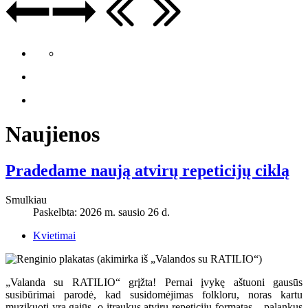
Naujienos
Pradedame naują atvirų repeticijų ciklą
Smulkiau
Paskelbta: 2026 m. sausio 26 d.
Kvietimai
„Valanda su RATILIO“ grįžta! Pernai įvykę aštuoni gausūs
susibūrimai parodė, kad susidomėjimas folkloru, noras kartu
muzikuoti yra gajūs, o įtraukus atvirų repeticijų formatas – palankus