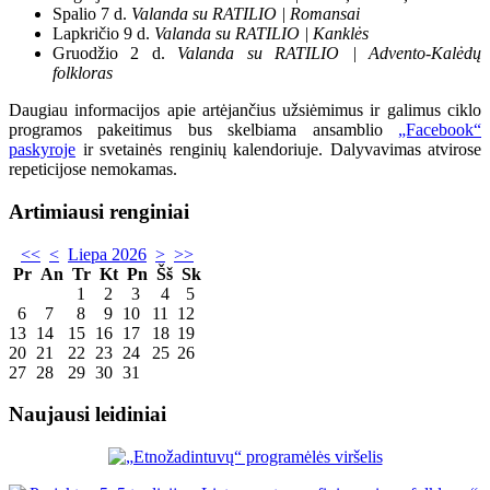
Spalio 7 d.
Valanda su RATILIO | Romansai
Lapkričio 9 d.
Valanda su RATILIO | Kanklės
Gruodžio 2 d.
Valanda su RATILIO | Advento-Kalėdų
folkloras
Daugiau informacijos apie artėjančius užsiėmimus ir galimus ciklo
programos pakeitimus bus skelbiama ansamblio
„Facebook“
paskyroje
ir svetainės renginių kalendoriuje. Dalyvavimas atvirose
repeticijose nemokamas.
Artimiausi renginiai
<<
<
Liepa 2026
>
>>
Pr
An
Tr
Kt
Pn
Šš
Sk
1
2
3
4
5
6
7
8
9
10
11
12
13
14
15
16
17
18
19
20
21
22
23
24
25
26
27
28
29
30
31
Naujausi leidiniai