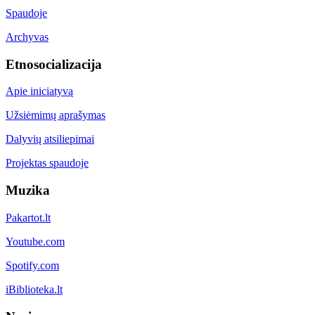
Spaudoje
Archyvas
Etnosocializacija
Apie iniciatyvą
Užsiėmimų aprašymas
Dalyvių atsiliepimai
Projektas spaudoje
Muzika
Pakartot.lt
Youtube.com
Spotify.com
iBiblioteka.lt