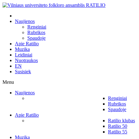
Naujienos
Renginiai
Rubrikos
Spaudoje
Apie Ratilio
Muzika
Leidiniai
Nuotraukos
EN
Susisiek
Menu
Naujienos
Renginiai
Rubrikos
Spaudoje
Apie Ratilio
Ratilio klubas
Ratilio 50
Ratilio 55
Muzika