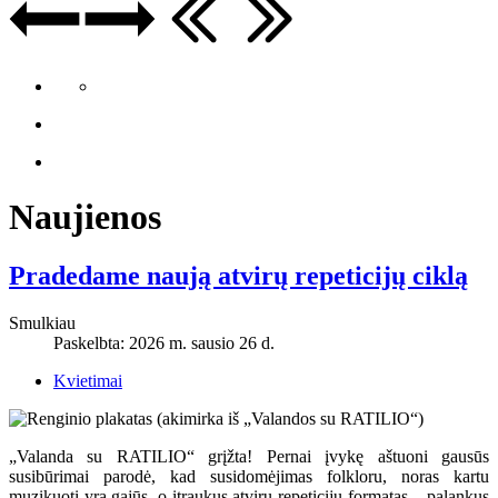
Naujienos
Pradedame naują atvirų repeticijų ciklą
Smulkiau
Paskelbta: 2026 m. sausio 26 d.
Kvietimai
„Valanda su RATILIO“ grįžta! Pernai įvykę aštuoni gausūs
susibūrimai parodė, kad susidomėjimas folkloru, noras kartu
muzikuoti yra gajūs, o įtraukus atvirų repeticijų formatas – palankus