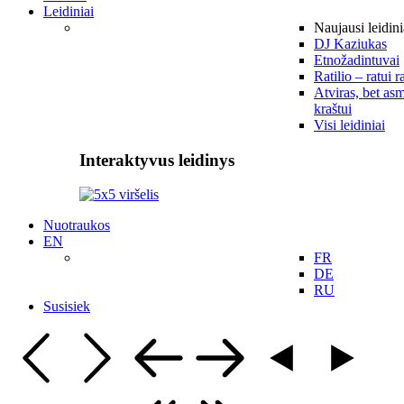
Leidiniai
Naujausi leidini
DJ Kaziukas
Etnožadintuvai
Ratilio – ratui r
Atviras, bet asm
kraštui
Visi leidiniai
Interaktyvus leidinys
Nuotraukos
EN
FR
DE
RU
Susisiek