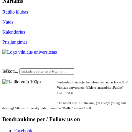
Nariams
Ratilio klubas
Natos
Kalendorius
Prisijungimas
Ieškoti...
Seniausias Lietuvoje, bet visuomet jaunas ir veržlus!
Vilniaus universiteto folkloro ansamblis „Ratilio“ –
nuo 1968 m.
The oldest one in Lithuania, yet always young and
dashing! Vilnius University Folk Ensemble "Ratilio" – since 1968.
Bendraukime per / Follow us on
Facebook