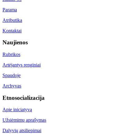
Parama
Atributika
Kontaktai
Naujienos
Rubrikos
Artėjantys renginiai
Spaudoje
Archyvas
Etnosocializacija
Apie iniciatyvą
Užsiėmimų aprašymas
Dalyvių atsiliepimai