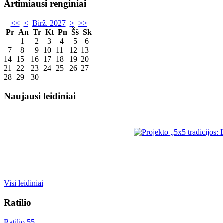
Artimiausi renginiai
<<
<
Birž. 2027
>
>>
Pr
An
Tr
Kt
Pn
Šš
Sk
1
2
3
4
5
6
7
8
9
10
11
12
13
14
15
16
17
18
19
20
21
22
23
24
25
26
27
28
29
30
Naujausi leidiniai
Visi leidiniai
Ratilio
Ratilio 55