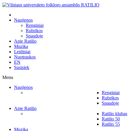
Naujienos
Renginiai
Rubrikos
Spaudoje
Apie Ratilio
Muzika
Leidiniai
Nuotraukos
EN
Susisiek
Menu
Naujienos
Renginiai
Rubrikos
Spaudoje
Apie Ratilio
Ratilio klubas
Ratilio 50
Ratilio 55
Muzika