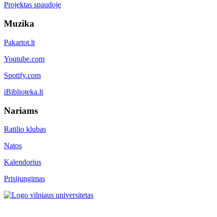
Projektas spaudoje
Muzika
Pakartot.lt
Youtube.com
Spotify.com
iBiblioteka.lt
Nariams
Ratilio klubas
Natos
Kalendorius
Prisijungimas