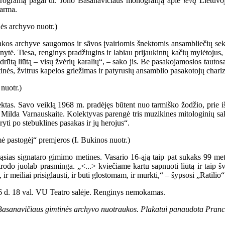
 programą pagal dr. Jono Basanavičiaus monografiją apie
levą
Lietuvoj
Marma.
sakos archyve saugomos ir sãvos įvairiomis šnektomis ansambliečių sek
konytė. Tiesa, renginys pradžiugins ir labiau prijaukintų kačių mylėtojus,
rūtą liūtą – visų žvėrių karalių“, – sako jis. Be pasakojamosios tautosa
rtinės, žvitrus kapelos griežimas ir patyrusių ansamblio pasakotojų chari
jektas. Savo veiklą 1968 m. pradėjęs būtent nuo tarmiško žodžio, prie 
a Milda Varnauskaite. Kolektyvas parengė tris muzikines mitologinių sa
yti po stebuklines pasakas ir jų herojus“.
as signataro gimimo metines. Vasario 16-ąją taip pat sukaks 99 metai 
trodo juolab prasminga. „<...> kviečiame kartu sapnuoti liūtą ir tai
ti, ir meiliai prisiglausti, ir būti glostomam, ir murkti,“ – šypsosi „Ratili
6 d. 18 val. VU Teatro salėje. Renginys nemokamas.
o Basanavičiaus gimtinės archyvo nuotraukos. Plakatui panaudota Pranc