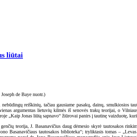
 liūtai
žiui nebūdingų reiškinių, tačiau gausiame pasakų, dainų, smulkiosios ta
vienas argumentas lietuvių kilmės iš senovės trakų teorijai, o Vilniau
„Kaip Jonas liūtą sapnavo“ žiūrovai panirs į tautinę vaizduotę, kurioje l
genčių teorija, J. Basanavičius daug dėmesio skyrė tautosakos rinkimu
Jono Basanavičiaus tautosakos biblioteka“; tryliktasis tomas – „Levas