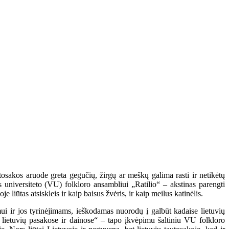
utosakos aruode greta gegučių, žirgų ar meškų galima rasti ir netikėtų
s universiteto (VU) folkloro ansambliui „Ratilio“ – akstinas parengti
iūtas atsiskleis ir kaip baisus žvėris, ir kaip meilus katinėlis.
i ir jos tyrinėjimams, ieškodamas nuorodų į galbūt kadaise lietuvių
 lietuvių pasakose ir dainose“ – tapo įkvėpimu šaltiniu VU folkloro