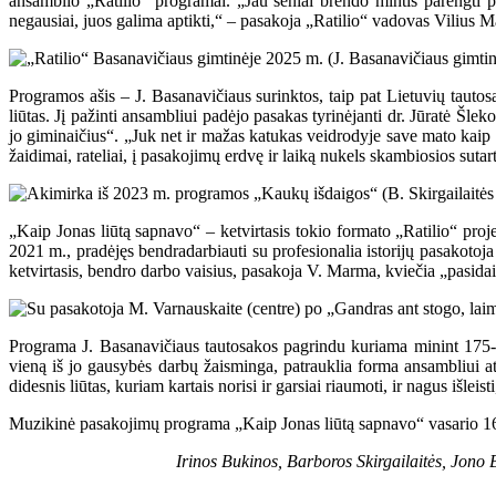
ansamblio „Ratilio“ programai. „Jau seniai brendo mintis parengti
negausiai, juos galima aptikti,“ – pasakoja „Ratilio“ vadovas Vilius 
Programos ašis – J. Basanavičiaus surinktos, taip pat Lietuvių tauto
liūtas. Jį pažinti ansambliui padėjo pasakas tyrinėjanti dr. Jūratė Šle
jo giminaičius“. „Juk net ir mažas katukas veidrodyje save mato kaip d
žaidimai, rateliai, į pasakojimų erdvę ir laiką nukels skambiosios suta
„Kaip Jonas liūtą sapnavo“ – ketvirtasis tokio formato „Ratilio“ pro
2021 m., pradėjęs bendradarbiauti su profesionalia istorijų pasakotoj
ketvirtasis, bendro darbo vaisius, pasakoja V. Marma, kviečia „pasidair
Programa J. Basanavičiaus tautosakos pagrindu kuriama minint 175-ąsi
vieną iš jo gausybės darbų žaisminga, patrauklia forma ansambliui a
didesnis liūtas, kuriam kartais norisi ir garsiai riaumoti, ir nagus išleis
Muzikinė pasakojimų programa „Kaip Jonas liūtą sapnavo“ vasario 1
Irinos Bukinos, Barboros Skirgailaitės, Jon