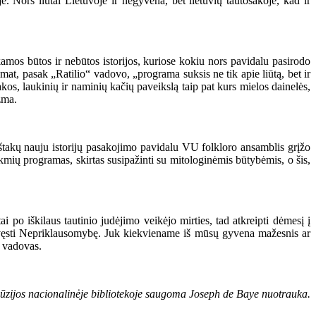
e. Nors liūtai Lietuvoje ir negyvena, bet lietuvių tautosakoje, kad ir
amos būtos ir nebūtos istorijos, kuriose kokiu nors pavidalu pasirodo
 mat, pasak „Ratilio“ vadovo, „programa suksis ne tik apie liūtą, bet ir
kos, laukinių ir naminių kačių paveikslą taip pat kurs mielos dainelės,
zma.
ištakų nauju istorijų pasakojimo pavidalu VU folkloro ansamblis grįžo
kmių programas, skirtas susipažinti su mitologinėmis būtybėmis, o šis,
po iškilaus tautinio judėjimo veikėjo mirties, tad atkreipti dėmesį į
p švęsti Nepriklausomybę. Juk kiekviename iš mūsų gyvena mažesnis ar
o“ vadovas.
ūzijos nacionalinėje bibliotekoje saugoma Joseph de Baye nuotrauka.