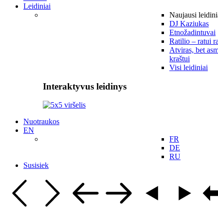
Leidiniai
Naujausi leidini
DJ Kaziukas
Etnožadintuvai
Ratilio – ratui r
Atviras, bet asm
kraštui
Visi leidiniai
Interaktyvus leidinys
Nuotraukos
EN
FR
DE
RU
Susisiek