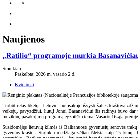
Naujienos
„Ratilio“ programoje murkia Basanavičiaus
Smulkiau
Paskelbta: 2026 m. vasario 2 d.
Kvietimai
Turbūt retas tikėtųsi lietuvių tautosakoje išvysti šalies kraštovaizd
veikėjų, pavyzdžiui, liūtų! Jonui Basanavičiui šis radinys buvo dar 
muzikinę pasakojimų programą egzotiška tema. Vasario 16-ąją premjeroje 
Susidomėjęs lietuvių kilmės iš Balkanuose gyvenusių senovės trakų 
gyventus kraštus. Surinkta medžiaga vėliau išleista kaip 15 tomų „