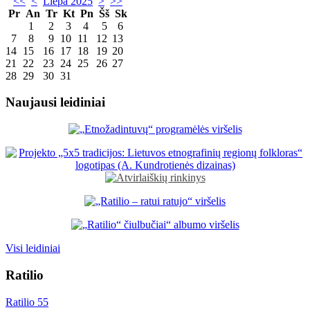
<<
<
Liepa 2025
>
>>
Pr
An
Tr
Kt
Pn
Šš
Sk
1
2
3
4
5
6
7
8
9
10
11
12
13
14
15
16
17
18
19
20
21
22
23
24
25
26
27
28
29
30
31
Naujausi leidiniai
Visi leidiniai
Ratilio
Ratilio 55