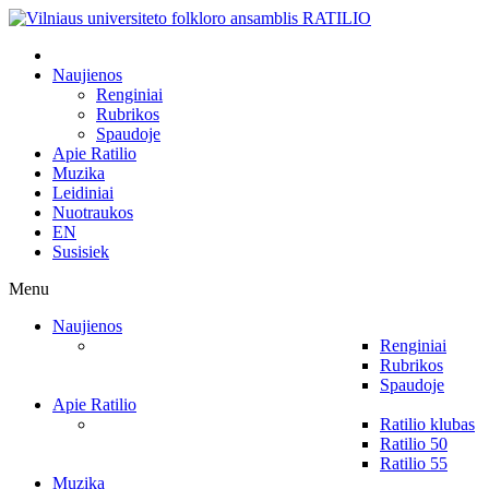
Naujienos
Renginiai
Rubrikos
Spaudoje
Apie Ratilio
Muzika
Leidiniai
Nuotraukos
EN
Susisiek
Menu
Naujienos
Renginiai
Rubrikos
Spaudoje
Apie Ratilio
Ratilio klubas
Ratilio 50
Ratilio 55
Muzika