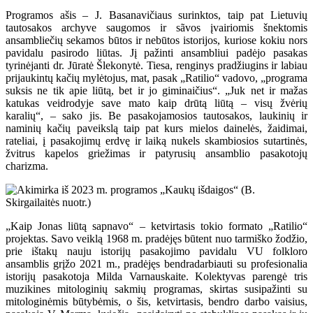
Programos ašis – J. Basanavičiaus surinktos, taip pat Lietuvių
tautosakos archyve saugomos ir sãvos įvairiomis šnektomis
ansambliečių sekamos būtos ir nebūtos istorijos, kuriose kokiu nors
pavidalu pasirodo liūtas. Jį pažinti ansambliui padėjo pasakas
tyrinėjanti dr. Jūratė Šlekonytė. Tiesa, renginys pradžiugins ir labiau
prijaukintų kačių mylėtojus, mat, pasak „Ratilio“ vadovo, „programa
suksis ne tik apie liūtą, bet ir jo giminaičius“. „Juk net ir mažas
katukas veidrodyje save mato kaip drūtą liūtą – visų žvėrių
karalių“, – sako jis. Be pasakojamosios tautosakos, laukinių ir
naminių kačių paveikslą taip pat kurs mielos dainelės, žaidimai,
rateliai, į pasakojimų erdvę ir laiką nukels skambiosios sutartinės,
žvitrus kapelos griežimas ir patyrusių ansamblio pasakotojų
charizma.
„Kaip Jonas liūtą sapnavo“ – ketvirtasis tokio formato „Ratilio“
projektas. Savo veiklą 1968 m. pradėjęs būtent nuo tarmiško žodžio,
prie ištakų nauju istorijų pasakojimo pavidalu VU folkloro
ansamblis grįžo 2021 m., pradėjęs bendradarbiauti su profesionalia
istorijų pasakotoja Milda Varnauskaite. Kolektyvas parengė tris
muzikines mitologinių sakmių programas, skirtas susipažinti su
mitologinėmis būtybėmis, o šis, ketvirtasis, bendro darbo vaisius,