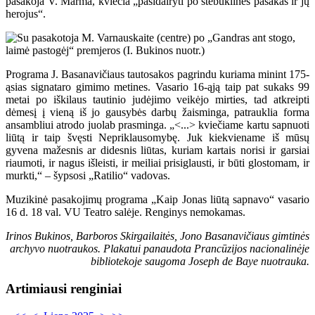
pasakoja V. Marma, kviečia „pasidairyti po stebuklines pasakas ir jų
herojus“.
Programa J. Basanavičiaus tautosakos pagrindu kuriama minint 175-
ąsias signataro gimimo metines. Vasario 16-ąją taip pat sukaks 99
metai po iškilaus tautinio judėjimo veikėjo mirties, tad atkreipti
dėmesį į vieną iš jo gausybės darbų žaisminga, patrauklia forma
ansambliui atrodo juolab prasminga. „<...> kviečiame kartu sapnuoti
liūtą ir taip švęsti Nepriklausomybę. Juk kiekviename iš mūsų
gyvena mažesnis ar didesnis liūtas, kuriam kartais norisi ir garsiai
riaumoti, ir nagus išleisti, ir meiliai prisiglausti, ir būti glostomam, ir
murkti,“ – šypsosi „Ratilio“ vadovas.
Muzikinė pasakojimų programa „Kaip Jonas liūtą sapnavo“ vasario
16 d. 18 val. VU Teatro salėje. Renginys nemokamas.
Irinos Bukinos, Barboros Skirgailaitės, Jono Basanavičiaus gimtinės
archyvo nuotraukos. Plakatui panaudota Prancūzijos nacionalinėje
bibliotekoje saugoma Joseph de Baye nuotrauka.
Artimiausi renginiai