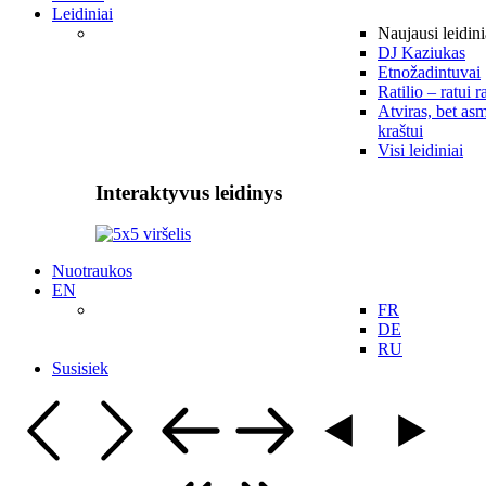
Leidiniai
Naujausi leidini
DJ Kaziukas
Etnožadintuvai
Ratilio – ratui r
Atviras, bet asm
kraštui
Visi leidiniai
Interaktyvus leidinys
Nuotraukos
EN
FR
DE
RU
Susisiek