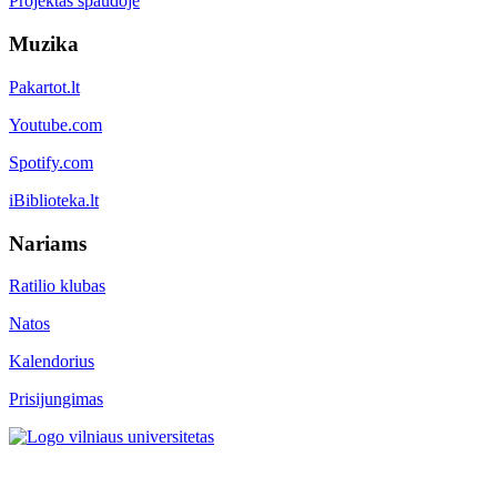
Projektas spaudoje
Muzika
Pakartot.lt
Youtube.com
Spotify.com
iBiblioteka.lt
Nariams
Ratilio klubas
Natos
Kalendorius
Prisijungimas