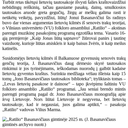
Turbūt retas tikėtųsi lietuvių tautosakoje išvysti šalies kraštovaizdžiui
nebūdingų reiškinių, tačiau gausiame pasakų, dainų, smulkiosios
tautosakos aruode greta gegučių, žirgų ar meškų galima rasti ir
netikėtų veikėjų, pavyzdžiui, liūtų! Jonui Basanavičiui šis radinys
buvo dar vienas argumentas lietuvių kilmės iš senovės trakų teorijai,
o Vilniaus universiteto (VU) folkloro ansambliui „Ratilio“ – akstinas
parengti muzikinę pasakojimų programą egzotiška tema. Vasario 16-
ąją premjeroje „Kaip Jonas liūtą sapnavo“ žiūrovai panirs į tautinę
vaizduotę, kurioje liūtas atsiskleis ir kaip baisus žvėris, ir kaip meilus
katinėlis.
Susidomėjęs lietuvių kilmės iš Balkanuose gyvenusių senovės trakų
genčių teorija, J. Basanavičius daug dėmesio skyrė tautosakos
rinkimui ir jos tyrinėjimams, ieškodamas nuorodų į galbūt kadaise
lietuvių gyventus kraštus. Surinkta medžiaga vėliau išleista kaip 15
tomų „Jono Basanavičiaus tautosakos biblioteka“; tryliktasis tomas –
„Levas lietuvių pasakose ir dainose“ – tapo įkvėpimu šaltiniu VU
folkloro ansamblio „Ratilio“ programai. „Jau seniai brendo mintis
parengti programą pagal dr. Jono Basanavičiaus monografiją apie
levą
Lietuvoje. Nors liūtai Lietuvoje ir negyvena, bet lietuvių
tautosakoje, kad ir negausiai, juos galima aptikti,“ – pasakoja
„Ratilio“ vadovas Vilius Marma.