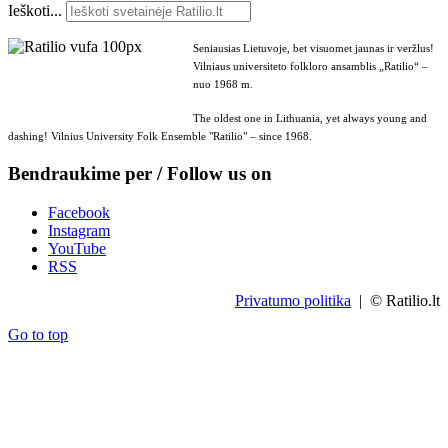
Ieškoti...
Seniausias Lietuvoje, bet visuomet jaunas ir veržlus!
Vilniaus universiteto folkloro ansamblis „Ratilio“ –
nuo 1968 m.
The oldest one in Lithuania, yet always young and
dashing! Vilnius University Folk Ensemble "Ratilio" – since 1968.
Bendraukime per / Follow us on
Facebook
Instagram
YouTube
RSS
Privatumo politika
| © Ratilio.lt
Go to top