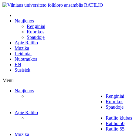
Naujienos
Renginiai
Rubrikos
Spaudoje
Apie Ratilio
Muzika
Leidiniai
Nuotraukos
EN
Susisiek
Menu
Naujienos
Renginiai
Rubrikos
Spaudoje
Apie Ratilio
Ratilio klubas
Ratilio 50
Ratilio 55
Muzika