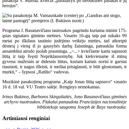
pasakoja V. Marma, kviečia „pasidairyti po stebuklines pasakas ir jų
herojus“.
Programa J. Basanavičiaus tautosakos pagrindu kuriama minint 175-
ąsias signataro gimimo metines. Vasario 16-ąją taip pat sukaks 99
metai po iškilaus tautinio judėjimo veikėjo mirties, tad atkreipti
dėmesį į vieną iš jo gausybės darbų žaisminga, patrauklia forma
ansambliui atrodo juolab prasminga. „<...> kviečiame kartu sapnuoti
liūtą ir taip švęsti Nepriklausomybę. Juk kiekviename iš mūsų
gyvena mažesnis ar didesnis liūtas, kuriam kartais norisi ir garsiai
riaumoti, ir nagus išleisti, ir meiliai prisiglausti, ir būti glostomam, ir
murkti,“ – šypsosi „Ratilio“ vadovas.
Muzikinė pasakojimų programa „Kaip Jonas liūtą sapnavo“ vasario
16 d. 18 val. VU Teatro salėje. Renginys nemokamas.
Irinos Bukinos, Barboros Skirgailaitės, Jono Basanavičiaus gimtinės
archyvo nuotraukos. Plakatui panaudota Prancūzijos nacionalinėje
bibliotekoje saugoma Joseph de Baye nuotrauka.
Artimiausi renginiai