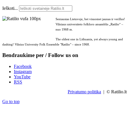
Ieškoti...
Seniausias Lietuvoje, bet visuomet jaunas ir veržlus!
Vilniaus universiteto folkloro ansamblis „Ratilio“ –
nuo 1968 m.
The oldest one in Lithuania, yet always young and
dashing! Vilnius University Folk Ensemble "Ratilio" – since 1968.
Bendraukime per / Follow us on
Facebook
Instagram
YouTube
RSS
Privatumo politika
| © Ratilio.lt
Go to top