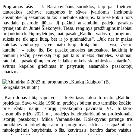
Programos ašis – J. Basanavičiaus surinktos, taip pat Lietuvių
tautosakos archyve saugomos ir sãvos įvairiomis šnektomis
ansambliečių sekamos būtos ir nebūtos istorijos, kuriose kokiu nors
pavidalu pasirodo liūtas. Jį pažinti ansambliui padėjo pasakas
tyrinėjanti dr. Jūratė Šlekonytė. Tiesa, renginys pradžiugins ir labiau
prijaukintų kačių mylėtojus, mat, pasak „Ratilio“ vadovo, „programa
suksis ne tik apie liūtą, bet ir jo giminaičius“. „Juk net ir mažas
katukas veidrodyje save mato kaip drūtą liūtą – visų žvėrių
karalių“, – sako jis. Be pasakojamosios tautosakos, laukinių ir
naminių kačių paveikslą taip pat kurs mielos dainelės, žaidimai,
rateliai, į pasakojimų erdvę ir laiką nukels skambiosios sutartinės,
žvitrus kapelos griežimas ir patyrusių ansamblio pasakotojų
charizma.
„Kaip Jonas liūtą sapnavo“ – ketvirtasis tokio formato „Ratilio“
projektas. Savo veiklą 1968 m. pradėjęs būtent nuo tarmiško žodžio,
prie ištakų nauju istorijų pasakojimo pavidalu VU folkloro
ansamblis grįžo 2021 m., pradėjęs bendradarbiauti su profesionalia
istorijų pasakotoja Milda Varnauskaite. Kolektyvas parengė tris
muzikines mitologinių sakmių programas, skirtas susipažinti su
mitologinėmis būtybėmis, o šis, ketvirtasis, bendro darbo vaisius,