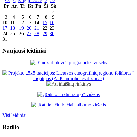
<<
<
Rugpj. 2026
>
>>
Pr
An
Tr
Kt
Pn
Šš
Sk
1
2
3
4
5
6
7
8
9
10
11
12
13
14
15
16
17
18
19
20
21
22
23
24
25
26
27
28
29
30
31
Naujausi leidiniai
Visi leidiniai
Ratilio