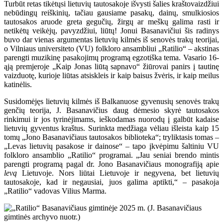
Turbūt retas tikėtųsi lietuvių tautosakoje išvysti šalies kraštovaizdžiui
nebūdingų reiškinių, tačiau gausiame pasakų, dainų, smulkiosios
tautosakos aruode greta gegučių, žirgų ar meškų galima rasti ir
netikėtų veikėjų, pavyzdžiui, liūtų! Jonui Basanavičiui šis radinys
buvo dar vienas argumentas lietuvių kilmės iš senovės trakų teorijai,
o Vilniaus universiteto (VU) folkloro ansambliui „Ratilio“ – akstinas
parengti muzikinę pasakojimų programą egzotiška tema. Vasario 16-
ąją premjeroje „Kaip Jonas liūtą sapnavo“ žiūrovai panirs į tautinę
vaizduotę, kurioje liūtas atsiskleis ir kaip baisus žvėris, ir kaip meilus
katinėlis.
Susidomėjęs lietuvių kilmės iš Balkanuose gyvenusių senovės trakų
genčių teorija, J. Basanavičius daug dėmesio skyrė tautosakos
rinkimui ir jos tyrinėjimams, ieškodamas nuorodų į galbūt kadaise
lietuvių gyventus kraštus. Surinkta medžiaga vėliau išleista kaip 15
tomų „Jono Basanavičiaus tautosakos biblioteka“; tryliktasis tomas –
„Levas lietuvių pasakose ir dainose“ – tapo įkvėpimu šaltiniu VU
folkloro ansamblio „Ratilio“ programai. „Jau seniai brendo mintis
parengti programą pagal dr. Jono Basanavičiaus monografiją apie
levą
Lietuvoje. Nors liūtai Lietuvoje ir negyvena, bet lietuvių
tautosakoje, kad ir negausiai, juos galima aptikti,“ – pasakoja
„Ratilio“ vadovas Vilius Marma.