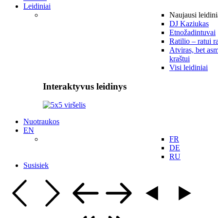
Leidiniai
Naujausi leidini
DJ Kaziukas
Etnožadintuvai
Ratilio – ratui r
Atviras, bet asm
kraštui
Visi leidiniai
Interaktyvus leidinys
Nuotraukos
EN
FR
DE
RU
Susisiek