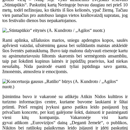
„Stintapūkis“. Paskutinį kartą Neringoje buvau daugiau nei prieš 10
metų, todėl nežinojau, ko tikėtis iš šios kelionės, ypač žiemą. Tačiau
vien pamačius pro autobuso langus vietos kraštovaizdį supratau, jog
tos festivalio dienos bus nepakartojamos.
Rami aplinka, užšalusios marios, sniegu apdengtos kopos, saulės
apšviesti vaizdai, užsiėmimų gausa bei sušildantis maistas atskleidė
šios šventės patrauklumą. Buvo taip malonu dalyvauti eisenoje kartu
su apsimuturiavusiu šiltomis skaromis bei sermėgomis ansambliu,
taip pat šokdinti kupinus laimės ir įspūdžių praeivius, kad niekas
nesušaltų. Nida pasirodė esanti tyliai įspūdinga savo gamta,
žmonėmis, atmosfera ir emocijomis.
Įsimintina buvo ir vakaronė su atlikėju Atikin Nidos kultūros ir
turizmo informacijos centre, kuriame buvome laukiami ir šiltai
priimti. Prieš renginį įvykusi garso patikra leido pasijausti lyg
privačiam koncerte, per kurį galėjome šokti, dainuoti ir pasimėgauti
vieni kitų kompanija. Vakaronėje visi kartu
gyvai atlikom „Eurovizijos“ dainą „Deganti žemelė“, o publikos,
Nikitos bei ratiliokų palaikymas leido įsijausti ir įdėti paskutinį