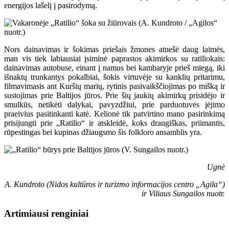
energijos lašelį į pasirodymą.
Nors dainavimas ir šokimas priešais žmones atnešė daug laimės,
man vis tiek labiausiai įsiminė paprastos akimirkos su ratiliokais:
dainavimas autobuse, einant į namus bei kambaryje prieš miegą, iki
išnaktų trunkantys pokalbiai, šokis virtuvėje su kanklių pritarimu,
filmavimasis ant Kuršių marių, rytinis pasivaikščiojimas po mišką ir
sustojimas prie Baltijos jūros. Prie šių jaukių akimirkų prisidėjo ir
smulkūs, netikėti dalykai, pavyzdžiui, prie parduotuvės įėjimo
praeivius pasitinkanti katė. Kelionė tik patvirtino mano pasirinkimą
prisijungti prie „Ratilio“ ir atskleidė, koks draugiškas, priimantis,
rūpestingas bei kupinas džiaugsmo šis folkloro ansamblis yra.
Ugnė
A. Kundroto (Nidos kultūros ir turizmo informacijos centro „Agila“)
ir Viliaus Sungailos nuotr.
Artimiausi renginiai