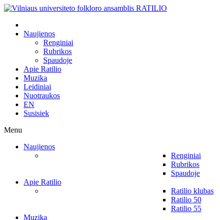
Naujienos
Renginiai
Rubrikos
Spaudoje
Apie Ratilio
Muzika
Leidiniai
Nuotraukos
EN
Susisiek
Menu
Naujienos
Renginiai
Rubrikos
Spaudoje
Apie Ratilio
Ratilio klubas
Ratilio 50
Ratilio 55
Muzika