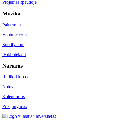
Projektas spaudoje
Muzika
Pakartot.lt
Youtube.com
Spotify.com
iBiblioteka.lt
Nariams
Ratilio klubas
Natos
Kalendorius
Prisijungimas