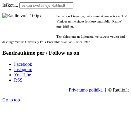
Ieškoti...
Seniausias Lietuvoje, bet visuomet jaunas ir veržlus!
Vilniaus universiteto folkloro ansamblis „Ratilio“ –
nuo 1968 m.
The oldest one in Lithuania, yet always young and
dashing! Vilnius University Folk Ensemble "Ratilio" – since 1968.
Bendraukime per / Follow us on
Facebook
Instagram
YouTube
RSS
Privatumo politika
| © Ratilio.lt
Go to top