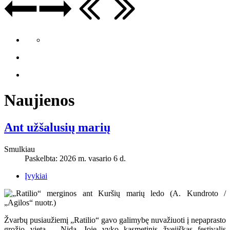
Naujienos
Ant užšalusių marių
Smulkiau
Paskelbta: 2026 m. vasario 6 d.
Įvykiai
Žvarbų pusiaužiemį „Ratilio“ gavo galimybę nuvažiuoti į nepaprasto
grožio vietą – Nidą. Joje vyko kasmetinis žvejiškas festivalis