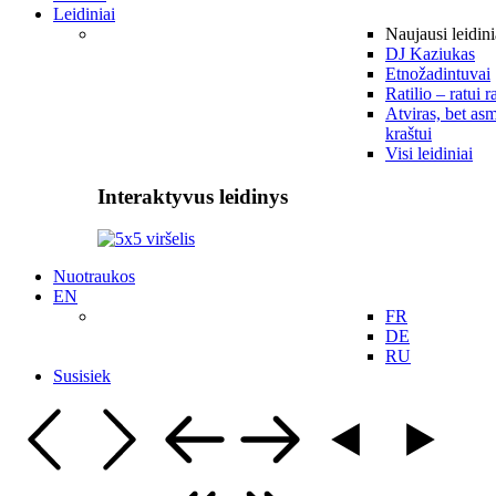
Leidiniai
Naujausi leidini
DJ Kaziukas
Etnožadintuvai
Ratilio – ratui r
Atviras, bet asm
kraštui
Visi leidiniai
Interaktyvus leidinys
Nuotraukos
EN
FR
DE
RU
Susisiek