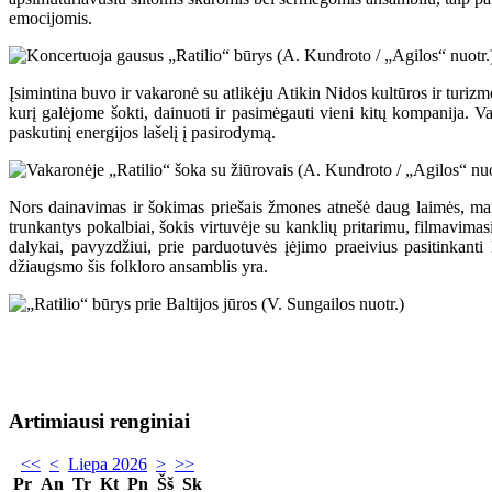
emocijomis.
Įsimintina buvo ir vakaronė su atlikėju Atikin Nidos kultūros ir turizm
kurį galėjome šokti, dainuoti ir pasimėgauti vieni kitų kompanija. Va
paskutinį energijos lašelį į pasirodymą.
Nors dainavimas ir šokimas priešais žmones atnešė daug laimės, man 
trunkantys pokalbiai, šokis virtuvėje su kanklių pritarimu, filmavimasi
dalykai, pavyzdžiui, prie parduotuvės įėjimo praeivius pasitinkanti 
džiaugsmo šis folkloro ansamblis yra.
Artimiausi renginiai
<<
<
Liepa 2026
>
>>
Pr
An
Tr
Kt
Pn
Šš
Sk