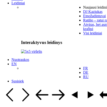
Leidiniai
Naujausi leidini
DJ Kaziukas
Etnožadintuvai
Ratilio – ratui r
Atviras, bet asm
kraštui
Visi leidiniai
Interaktyvus leidinys
Nuotraukos
EN
FR
DE
RU
Susisiek