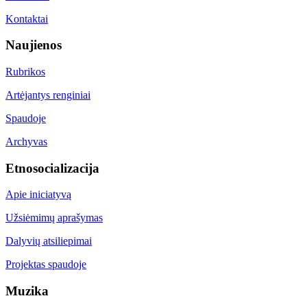
Kontaktai
Naujienos
Rubrikos
Artėjantys renginiai
Spaudoje
Archyvas
Etnosocializacija
Apie iniciatyvą
Užsiėmimų aprašymas
Dalyvių atsiliepimai
Projektas spaudoje
Muzika