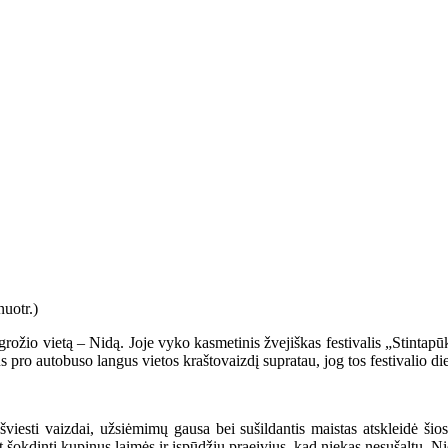
ožio vietą – Nidą. Joje vyko kasmetinis žvejiškas festivalis „Stintapū
us pro autobuso langus vietos kraštovaizdį supratau, jog tos festivalio 
viesti vaizdai, užsiėmimų gausa bei sušildantis maistas atskleidė ši
 šokdinti kupinus laimės ir įspūdžių praeivius, kad niekas nesušaltų. Ni