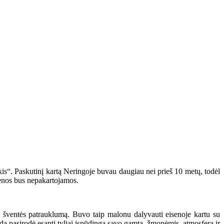
kis“. Paskutinį kartą Neringoje buvau daugiau nei prieš 10 metų, todėl
dienos bus nepakartojamos.
os šventės patrauklumą. Buvo taip malonu dalyvauti eisenoje kartu su
da pasirodė esanti tyliai įspūdinga savo gamta, žmonėmis, atmosfera ir