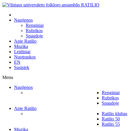
Naujienos
Renginiai
Rubrikos
Spaudoje
Apie Ratilio
Muzika
Leidiniai
Nuotraukos
EN
Susisiek
Menu
Naujienos
Renginiai
Rubrikos
Spaudoje
Apie Ratilio
Ratilio klubas
Ratilio 50
Ratilio 55
Muzika