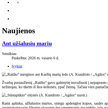
Naujienos
Ant užšalusių marių
Smulkiau
Paskelbta: 2026 m. vasario 6 d.
Įvykiai
Žvarbų pusiaužiemį „Ratilio“ gavo galimybę nuvažiuoti į nepaprasto gr
nežinojau, ko tikėtis iš šios kelionės, ypač žiemą. Tačiau vien pamači
Rami aplinka, užšalusios marios, sniegu apdengtos kopos, saulės apš
apsimuturiavusiu šiltomis skaromis bei sermėgomis ansambliu, taip pat