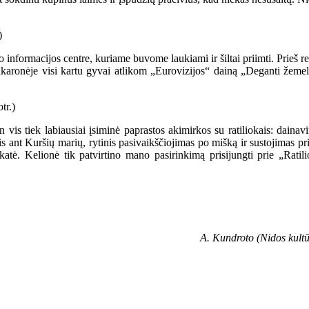
o informacijos centre, kuriame buvome laukiami ir šiltai priimti. Prieš re
karonėje visi kartu gyvai atlikom „Eurovizijos“ dainą „Deganti žemelė“,
vis tiek labiausiai įsiminė paprastos akimirkos su ratiliokais: dainav
s ant Kuršių marių, rytinis pasivaikščiojimas po mišką ir sustojimas prie
katė. Kelionė tik patvirtino mano pasirinkimą prisijungti prie „Ratili
A. Kundroto (Nidos kultūr