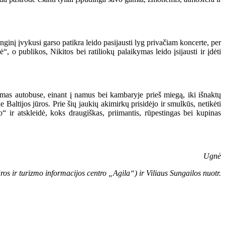
nginį įvykusi garso patikra leido pasijausti lyg privačiam koncerte, per
 o publikos, Nikitos bei ratiliokų palaikymas leido įsijausti ir įdėti
imas autobuse, einant į namus bei kambaryje prieš miegą, iki išnaktų
 Baltijos jūros. Prie šių jaukių akimirkų prisidėjo ir smulkūs, netikėti
o“ ir atskleidė, koks draugiškas, priimantis, rūpestingas bei kupinas
Ugnė
os ir turizmo informacijos centro „Agila“) ir Viliaus Sungailos nuotr.