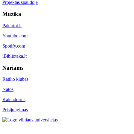
Projektas spaudoje
Muzika
Pakartot.lt
Youtube.com
Spotify.com
iBiblioteka.lt
Nariams
Ratilio klubas
Natos
Kalendorius
Prisijungimas