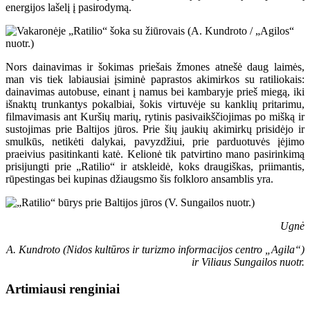
energijos lašelį į pasirodymą.
Nors dainavimas ir šokimas priešais žmones atnešė daug laimės,
man vis tiek labiausiai įsiminė paprastos akimirkos su ratiliokais:
dainavimas autobuse, einant į namus bei kambaryje prieš miegą, iki
išnaktų trunkantys pokalbiai, šokis virtuvėje su kanklių pritarimu,
filmavimasis ant Kuršių marių, rytinis pasivaikščiojimas po mišką ir
sustojimas prie Baltijos jūros. Prie šių jaukių akimirkų prisidėjo ir
smulkūs, netikėti dalykai, pavyzdžiui, prie parduotuvės įėjimo
praeivius pasitinkanti katė. Kelionė tik patvirtino mano pasirinkimą
prisijungti prie „Ratilio“ ir atskleidė, koks draugiškas, priimantis,
rūpestingas bei kupinas džiaugsmo šis folkloro ansamblis yra.
Ugnė
A. Kundroto (Nidos kultūros ir turizmo informacijos centro „Agila“)
ir Viliaus Sungailos nuotr.
Artimiausi renginiai