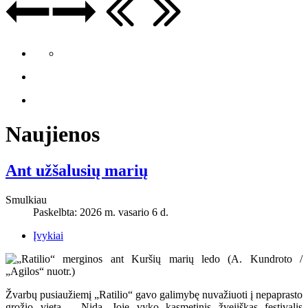
Naujienos
Ant užšalusių marių
Smulkiau
Paskelbta: 2026 m. vasario 6 d.
Įvykiai
Žvarbų pusiaužiemį „Ratilio“ gavo galimybę nuvažiuoti į nepaprasto
grožio vietą – Nidą. Joje vyko kasmetinis žvejiškas festivalis