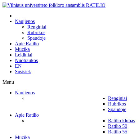
Naujienos
Renginiai
Rubrikos
Spaudoje
Apie Ratilio
Muzika
Leidiniai
Nuotraukos
EN
Susisiek
Menu
Naujienos
Renginiai
Rubrikos
Spaudoje
Apie Ratilio
Ratilio klubas
Ratilio 50
Ratilio 55
Muzika