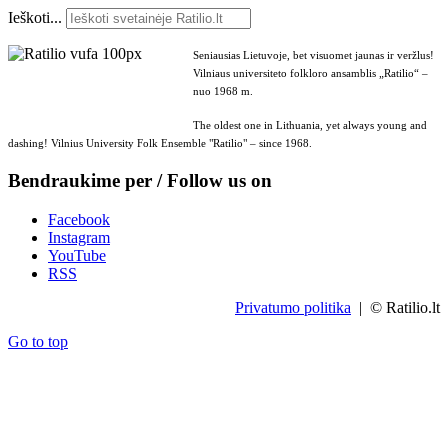
Ieškoti...
Seniausias Lietuvoje, bet visuomet jaunas ir veržlus!
Vilniaus universiteto folkloro ansamblis „Ratilio“ –
nuo 1968 m.
The oldest one in Lithuania, yet always young and
dashing! Vilnius University Folk Ensemble "Ratilio" – since 1968.
Bendraukime per / Follow us on
Facebook
Instagram
YouTube
RSS
Privatumo politika
| © Ratilio.lt
Go to top