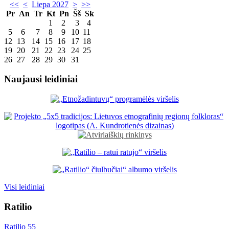
<<
<
Liepa 2027
>
>>
Pr
An
Tr
Kt
Pn
Šš
Sk
1
2
3
4
5
6
7
8
9
10
11
12
13
14
15
16
17
18
19
20
21
22
23
24
25
26
27
28
29
30
31
Naujausi leidiniai
Visi leidiniai
Ratilio
Ratilio 55