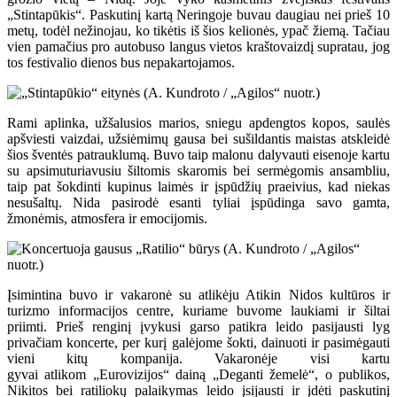
„Stintapūkis“. Paskutinį kartą Neringoje buvau daugiau nei prieš 10
metų, todėl nežinojau, ko tikėtis iš šios kelionės, ypač žiemą. Tačiau
vien pamačius pro autobuso langus vietos kraštovaizdį supratau, jog
tos festivalio dienos bus nepakartojamos.
Rami aplinka, užšalusios marios, sniegu apdengtos kopos, saulės
apšviesti vaizdai, užsiėmimų gausa bei sušildantis maistas atskleidė
šios šventės patrauklumą. Buvo taip malonu dalyvauti eisenoje kartu
su apsimuturiavusiu šiltomis skaromis bei sermėgomis ansambliu,
taip pat šokdinti kupinus laimės ir įspūdžių praeivius, kad niekas
nesušaltų. Nida pasirodė esanti tyliai įspūdinga savo gamta,
žmonėmis, atmosfera ir emocijomis.
Įsimintina buvo ir vakaronė su atlikėju Atikin Nidos kultūros ir
turizmo informacijos centre, kuriame buvome laukiami ir šiltai
priimti. Prieš renginį įvykusi garso patikra leido pasijausti lyg
privačiam koncerte, per kurį galėjome šokti, dainuoti ir pasimėgauti
vieni kitų kompanija. Vakaronėje visi kartu
gyvai atlikom „Eurovizijos“ dainą „Deganti žemelė“, o publikos,
Nikitos bei ratiliokų palaikymas leido įsijausti ir įdėti paskutinį