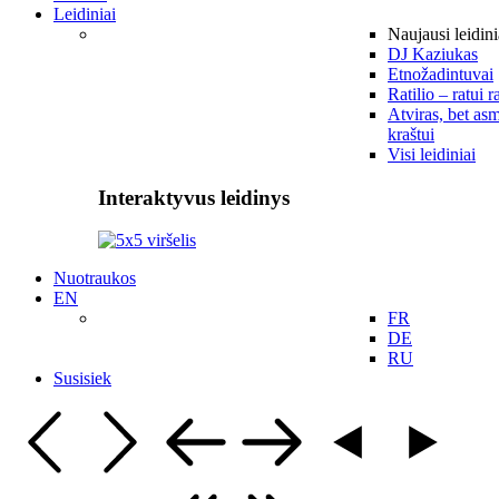
Leidiniai
Naujausi leidini
DJ Kaziukas
Etnožadintuvai
Ratilio – ratui r
Atviras, bet asm
kraštui
Visi leidiniai
Interaktyvus leidinys
Nuotraukos
EN
FR
DE
RU
Susisiek