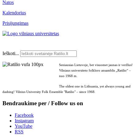
Natos
Kalendorius
Prisijungimas
Ieškoti...
Seniausias Lietuvoje, bet visuomet jaunas ir veržlus!
Vilniaus universiteto folkloro ansamblis „Ratilio“ –
nuo 1968 m.
The oldest one in Lithuania, yet always young and
dashing! Vilnius University Folk Ensemble "Ratilio" – since 1968.
Bendraukime per / Follow us on
Facebook
Instagram
YouTube
RSS