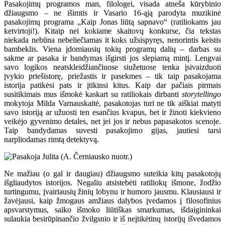
Pasakojimų programos man, filologei, visada atneša kūrybinio
džiaugsmo – ne išimtis ir Vasario 16-ąją parodyta muzikinė
pasakojimų programa „Kaip Jonas liūtą sapnavo“ (ratiliokams jau
ketvirtoji!). Kitaip nei kokiame skaitovų konkurse, čia tekstas
niekada nebūna nebeliečiamas it koks užsispyręs, nenorintis keistis
bambeklis. Viena įdomiausių tokių programų dalių – darbas su
sakme ar pasaka ir bandymas išgirsti jos slepiamą mintį. Lengvai
savo logikos neatskleidžiančiuose siužetuose tenka įsivaizduoti
įvykio priešistorę, priežastis ir pasekmes – tik taip pasakojama
istorija patikėsi pats ir įtikinsi kitus. Kaip dar pačiais pirmais
susitikimais mus išmokė kaskart su ratiliokais dirbanti
storytellingo
mokytoja Milda Varnauskaitė, pasakotojas turi ne tik aiškiai matyti
savo istoriją ar užuosti ten esančius kvapus, bet ir žinoti kiekvieno
veikėjo gyvenimo detales, net jei jos ir nebus papasakotos scenoje.
Taip bandydamas suvesti pasakojimo gijas, jautiesi tarsi
narpliodamas rimtą detektyvą.
Ne mažiau (o gal ir daugiau) džiaugsmo suteikia kitų pasakotojų
išgliaudytos istorijos. Negaliu atsistebėti ratiliokų išmone, žodžio
turtingumu, įvairiausių žinių lobynu ir humoro jausmu. Klausiausi ir
žavėjausi, kaip žmogaus amžiaus dalybos įvedamos į filosofinius
apsvarstymus, saiko išmoko liūtiškas smarkumas, išdaigininkai
sulaukia besirūpinančio žvilgsnio ir iš neįtikėtinų istorijų išvedamos