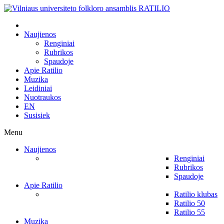
Naujienos
Renginiai
Rubrikos
Spaudoje
Apie Ratilio
Muzika
Leidiniai
Nuotraukos
EN
Susisiek
Menu
Naujienos
Renginiai
Rubrikos
Spaudoje
Apie Ratilio
Ratilio klubas
Ratilio 50
Ratilio 55
Muzika