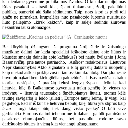
kasdieniame gyvenime pritaikomos išvados. O kur dar nebijojimas
išties pasakoti – atrasti kitą, šįkart tinkamesnį, žodį, pakalbinti
publiką, pamerkti akį šalia sėdintiems. Taip, nors istorijas girdi toli
gražu ne pirmąkart, krūptelėjęs nuo pasakotojo lūpomis nusiritusio
liūto paliepimo „kirsk kakton“, kaip ir salėje sėdintis žiūrovas
nekantriai lauki atomazgos.
Be kūrybinių džiaugsmų ši programa širdį šildė ir žaisminga
muzikine dalimi (ar kada specialiai ieškojote dainų apie liūtus ir
klausėte smagių dainelių apie kačiukus?) bei nauju žvilgsniu į Joną
Basanavičių, prie tautos patriarcho, „Aušros“ redaktoriaus, Lietuvos
Nepriklausomybės Akto signataro ir kitų įprastų daktaro nuopelnų
kaip niekad aiškiai priklijavusi ir tautosakininko titulą. Dar įdomesnė
buvo pirmąkart bent kiek gilėliau paknebinėta J. Basanavičiaus trakų
teorija, neslėpsiu, iš pradžių kėlusi lengvą šypseną. Mintis, kad
lietuviai kilę iš Balkanuose gyvenusių trakų genčių (o vienas to
įrodymų – lietuvių tautosakoje šmėžuojantys liūtai), tuomet kėlė
tautinę savigarbą ir leido įsilieti į Europos tautų šeimą. Ir visgi, kai
pagalvoji, kad ir iš kur tie lietuviai bebūtų kilę, tikrai yra stiprūs kaip
levai
– argi kitaip būtų tiek daug visko įveikę? O būti save
gerbiančia Europos dalimi tebenorime ir dabar – galbūt pamiršome
pasakose riaumojančius liūtus, bet pasauliui rodome savo
darbštuoles bitutes ir vieną kitą vienaragį užauginame.