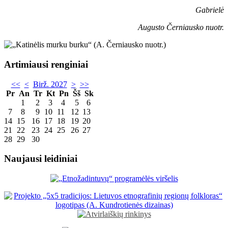
Gabrielė
Augusto Černiausko nuotr.
Artimiausi renginiai
<<
<
Birž. 2027
>
>>
Pr
An
Tr
Kt
Pn
Šš
Sk
1
2
3
4
5
6
7
8
9
10
11
12
13
14
15
16
17
18
19
20
21
22
23
24
25
26
27
28
29
30
Naujausi leidiniai