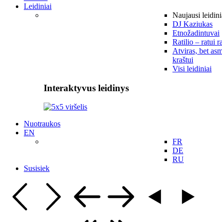
Leidiniai
Naujausi leidini
DJ Kaziukas
Etnožadintuvai
Ratilio – ratui r
Atviras, bet asm
kraštui
Visi leidiniai
Interaktyvus leidinys
Nuotraukos
EN
FR
DE
RU
Susisiek