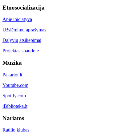
Etnosocializacija
Apie iniciatyvą
Užsiėmimų aprašymas
Dalyvių atsiliepimai
Projektas spaudoje
Muzika
Pakartot.lt
Youtube.com
Spotify.com
iBiblioteka.lt
Nariams
Ratilio klubas