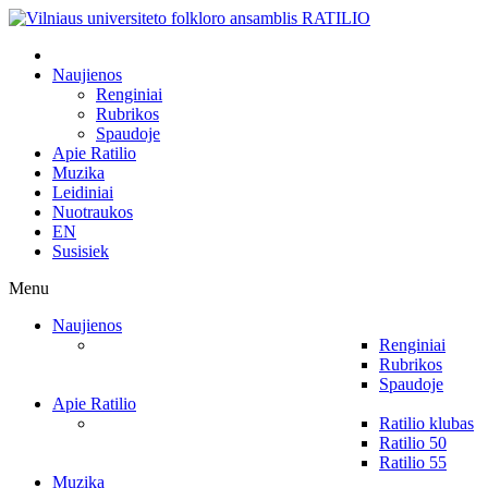
Naujienos
Renginiai
Rubrikos
Spaudoje
Apie Ratilio
Muzika
Leidiniai
Nuotraukos
EN
Susisiek
Menu
Naujienos
Renginiai
Rubrikos
Spaudoje
Apie Ratilio
Ratilio klubas
Ratilio 50
Ratilio 55
Muzika