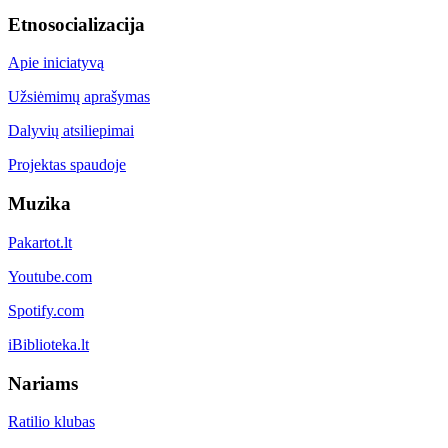
Etnosocializacija
Apie iniciatyvą
Užsiėmimų aprašymas
Dalyvių atsiliepimai
Projektas spaudoje
Muzika
Pakartot.lt
Youtube.com
Spotify.com
iBiblioteka.lt
Nariams
Ratilio klubas