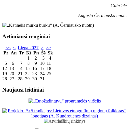
Gabrielė
Augusto Černiausko nuotr.
Artimiausi renginiai
<<
<
Liepa 2027
>
>>
Pr
An
Tr
Kt
Pn
Šš
Sk
1
2
3
4
5
6
7
8
9
10
11
12
13
14
15
16
17
18
19
20
21
22
23
24
25
26
27
28
29
30
31
Naujausi leidiniai