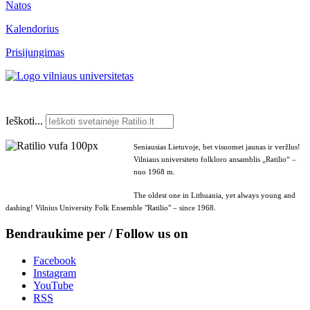
Natos
Kalendorius
Prisijungimas
Ieškoti...
Seniausias Lietuvoje, bet visuomet jaunas ir veržlus!
Vilniaus universiteto folkloro ansamblis „Ratilio“ –
nuo 1968 m.
The oldest one in Lithuania, yet always young and
dashing! Vilnius University Folk Ensemble "Ratilio" – since 1968.
Bendraukime per / Follow us on
Facebook
Instagram
YouTube
RSS