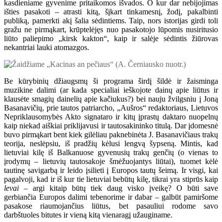
kasdieniame gyvenime pritaikomos išvados. O kur dar nebijojimas
išties pasakoti – atrasti kitą, šįkart tinkamesnį, žodį, pakalbinti
publiką, pamerkti akį šalia sėdintiems. Taip, nors istorijas girdi toli
gražu ne pirmąkart, krūptelėjęs nuo pasakotojo lūpomis nusiritusio
liūto paliepimo „kirsk kakton“, kaip ir salėje sėdintis žiūrovas
nekantriai lauki atomazgos.
Be kūrybinių džiaugsmų ši programa širdį šildė ir žaisminga
muzikine dalimi (ar kada specialiai ieškojote dainų apie liūtus ir
klausėte smagių dainelių apie kačiukus?) bei nauju žvilgsniu į Joną
Basanavičių, prie tautos patriarcho, „Aušros“ redaktoriaus, Lietuvos
Nepriklausomybės Akto signataro ir kitų įprastų daktaro nuopelnų
kaip niekad aiškiai priklijavusi ir tautosakininko titulą. Dar įdomesnė
buvo pirmąkart bent kiek gilėliau paknebinėta J. Basanavičiaus trakų
teorija, neslėpsiu, iš pradžių kėlusi lengvą šypseną. Mintis, kad
lietuviai kilę iš Balkanuose gyvenusių trakų genčių (o vienas to
įrodymų – lietuvių tautosakoje šmėžuojantys liūtai), tuomet kėlė
tautinę savigarbą ir leido įsilieti į Europos tautų šeimą. Ir visgi, kai
pagalvoji, kad ir iš kur tie lietuviai bebūtų kilę, tikrai yra stiprūs kaip
levai
– argi kitaip būtų tiek daug visko įveikę? O būti save
gerbiančia Europos dalimi tebenorime ir dabar – galbūt pamiršome
pasakose riaumojančius liūtus, bet pasauliui rodome savo
darbštuoles bitutes ir vieną kitą vienaragį užauginame.