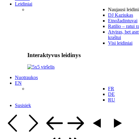
Leidiniai
Naujausi leidini
DJ Kaziukas
Etnožadintuvai
Ratilio – ratui r
Atviras, bet asm
kraštui
Visi leidiniai
Interaktyvus leidinys
Nuotraukos
EN
FR
DE
RU
Susisiek