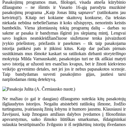
Pasakojimų programos man, filologei, visada atneša kūrybinio
džiaugsmo – ne išimtis ir Vasario 16-ąją parodyta muzikinė
pasakojimų programa „Kaip Jonas liūtą sapnavo“ (ratiliokams jau
ketvirtoji!). Kitaip nei kokiame skaitovų konkurse, čia tekstas
niekada nebūna nebeliečiamas it koks užsispyręs, nenorintis keistis
bambeklis. Viena įdomiausių tokių programų dalių – darbas su
sakme ar pasaka ir bandymas išgirsti jos slepiamą mintį. Lengvai
savo logikos neatskleidžiančiuose siužetuose tenka įsivaizduoti
įvykio priešistorę, priežastis ir pasekmes – tik taip pasakojama
istorija patikėsi pats ir įtikinsi kitus. Kaip dar pačiais pirmais
susitikimais mus išmokė kaskart su ratiliokais dirbanti
storytellingo
mokytoja Milda Varnauskaitė, pasakotojas turi ne tik aiškiai matyti
savo istoriją ar užuosti ten esančius kvapus, bet ir žinoti kiekvieno
veikėjo gyvenimo detales, net jei jos ir nebus papasakotos scenoje.
Taip bandydamas suvesti pasakojimo gijas, jautiesi tarsi
narpliodamas rimtą detektyvą.
Ne mažiau (o gal ir daugiau) džiaugsmo suteikia kitų pasakotojų
išgliaudytos istorijos. Negaliu atsistebėti ratiliokų išmone, žodžio
turtingumu, įvairiausių žinių lobynu ir humoro jausmu. Klausiausi ir
žavėjausi, kaip žmogaus amžiaus dalybos įvedamos į filosofinius
apsvarstymus, saiko išmoko liūtiškas smarkumas, išdaigininkai
sulaukia besirūpinančio žvilgsnio ir iš neįtikėtinų istorijų išvedamos