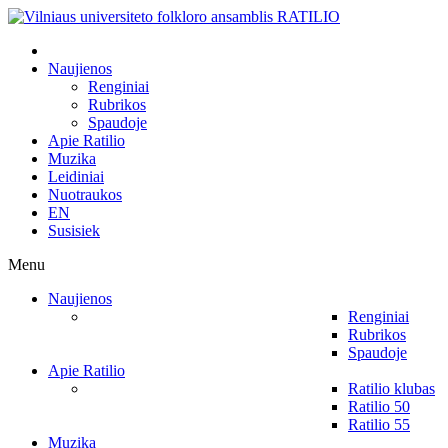
Naujienos
Renginiai
Rubrikos
Spaudoje
Apie Ratilio
Muzika
Leidiniai
Nuotraukos
EN
Susisiek
Menu
Naujienos
Renginiai
Rubrikos
Spaudoje
Apie Ratilio
Ratilio klubas
Ratilio 50
Ratilio 55
Muzika