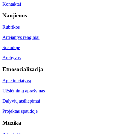
Kontaktai
Naujienos
Rubrikos
Artėjantys renginiai
Spaudoje
Archyvas
Etnosocializacija
Apie iniciatyvą
Užsiėmimų aprašymas
Dalyvių atsiliepimai
Projektas spaudoje
Muzika