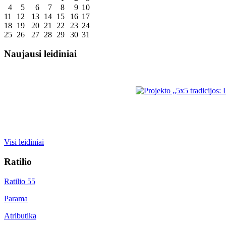
4
5
6
7
8
9
10
11
12
13
14
15
16
17
18
19
20
21
22
23
24
25
26
27
28
29
30
31
Naujausi leidiniai
Visi leidiniai
Ratilio
Ratilio 55
Parama
Atributika