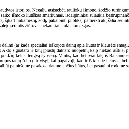
udytos istorijos. Negaliu atsistebėti ratiliokų išmone, žodžio turtingu
aiko išmoko liūtiškas smarkumas, išdaigininkai sulaukia besirūpinanči
ą, šįkart tinkamesnį, žodį, pakalbinti publiką, pamerkti akį šalia sėdint
salėje sėdintis žiūrovas nekantriai lauki atomazgos.
alimi (ar kada specialiai ieškojote dainų apie liūtus ir klausėte smagi
Akto signataro ir kitų įprastų daktaro nuopelnų kaip niekad aiškiai pr
iš pradžių kėlusi lengvą šypseną. Mintis, kad lietuviai kilę iš Balkanu
ropos tautų šeimą. Ir visgi, kai pagalvoji, kad ir iš kur tie lietuviai beb
albūt pamiršome pasakose riaumojančius liūtus, bet pasauliui rodome sa