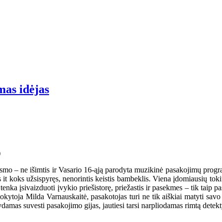
mas idėjas
mo – ne išimtis ir Vasario 16-ąją parodyta muzikinė pasakojimų programa
it koks užsispyręs, nenorintis keistis bambeklis. Viena įdomiausių toki
ka įsivaizduoti įvykio priešistorę, priežastis ir pasekmes – tik taip pasa
kytoja Milda Varnauskaitė, pasakotojas turi ne tik aiškiai matyti savo i
damas suvesti pasakojimo gijas, jautiesi tarsi narpliodamas rimtą detek