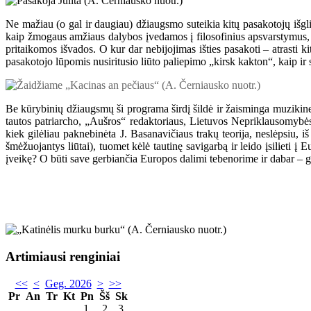
Ne mažiau (o gal ir daugiau) džiaugsmo suteikia kitų pasakotojų išglia
kaip žmogaus amžiaus dalybos įvedamos į filosofinius apsvarstymus, s
pritaikomos išvados. O kur dar nebijojimas išties pasakoti – atrasti kit
pasakotojo lūpomis nusiritusio liūto paliepimo „kirsk kakton“, kaip ir 
Be kūrybinių džiaugsmų ši programa širdį šildė ir žaisminga muzikine d
tautos patriarcho, „Aušros“ redaktoriaus, Lietuvos Nepriklausomybės 
kiek gilėliau paknebinėta J. Basanavičiaus trakų teorija, neslėpsiu, 
šmėžuojantys liūtai), tuomet kėlė tautinę savigarbą ir leido įsilieti į Eu
įveikę? O būti save gerbiančia Europos dalimi tebenorime ir dabar – g
Artimiausi renginiai
<<
<
Geg. 2026
>
>>
Pr
An
Tr
Kt
Pn
Šš
Sk
1
2
3