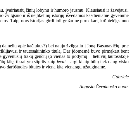
mu, įvairiausių žinių lobynu ir humoro jausmu. Klausiausi ir žavėjausi,
o žvilgsnio ir iš neįtikėtinų istorijų išvedamos kasdieniame gyvenime
iems. Taip, nors istorijas girdi toli gražu ne pirmąkart, krūptelėjęs nuo
ų dainelių apie kačiukus?) bei nauju žvilgsniu į Joną Basanavičių, prie
iklijavusi ir tautosakininko titulą. Dar įdomesnė buvo pirmąkart bent
ose gyvenusių trakų genčių (o vienas to įrodymų – lietuvių tautosakoje
ūtų kilę, tikrai yra stiprūs kaip
levai
– argi kitaip būtų tiek daug visko
vo darbštuoles bitutes ir vieną kitą vienaragį užauginame.
Gabrielė
Augusto Černiausko nuotr.