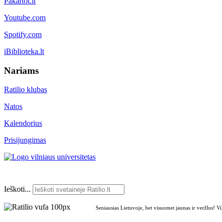
Pakartot.lt
Youtube.com
Spotify.com
iBiblioteka.lt
Nariams
Ratilio klubas
Natos
Kalendorius
Prisijungimas
Ieškoti...
Seniausias Lietuvoje, bet visuomet jaunas ir veržlus! V