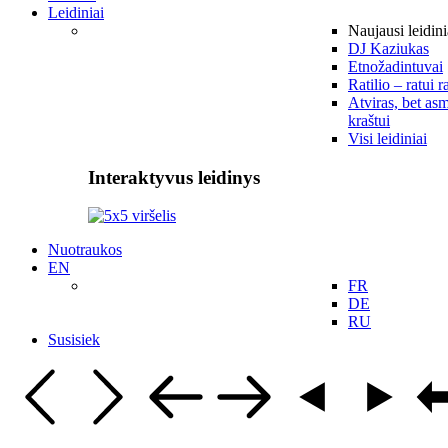
Leidiniai
Naujausi leidini
DJ Kaziukas
Etnožadintuvai
Ratilio – ratui r
Atviras, bet asm
kraštui
Visi leidiniai
Interaktyvus leidinys
Nuotraukos
EN
FR
DE
RU
Susisiek