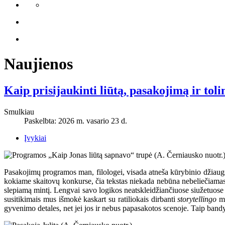
Naujienos
Kaip prisijaukinti liūtą, pasakojimą ir toli
Smulkiau
Paskelbta: 2026 m. vasario 23 d.
Įvykiai
Pasakojimų programos man, filologei, visada atneša kūrybinio džiaugs
kokiame skaitovų konkurse, čia tekstas niekada nebūna nebeliečiamas 
slepiamą mintį. Lengvai savo logikos neatskleidžiančiuose siužetuose ten
susitikimais mus išmokė kaskart su ratiliokais dirbanti
storytellingo
mo
gyvenimo detales, net jei jos ir nebus papasakotos scenoje. Taip bandy