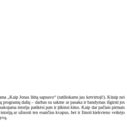
 „Kaip Jonas liūtą sapnavo“ (ratiliokams jau ketvirtoji!). Kitaip nei
ų programų dalių – darbas su sakme ar pasaka ir bandymas išgirsti jos
kojama istorija patikėsi pats ir įtikinsi kitus. Kaip dar pačiais pirmais
storiją ar užuosti ten esančius kvapus, bet ir žinoti kiekvieno veikėjo
tyvą.