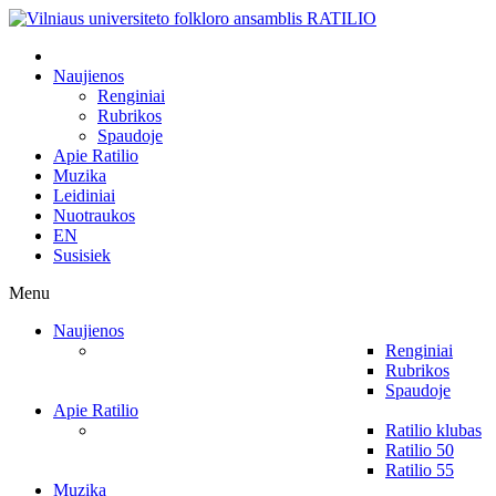
Naujienos
Renginiai
Rubrikos
Spaudoje
Apie Ratilio
Muzika
Leidiniai
Nuotraukos
EN
Susisiek
Menu
Naujienos
Renginiai
Rubrikos
Spaudoje
Apie Ratilio
Ratilio klubas
Ratilio 50
Ratilio 55
Muzika