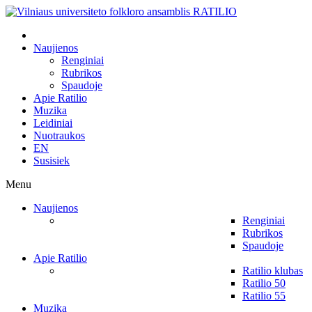
Naujienos
Renginiai
Rubrikos
Spaudoje
Apie Ratilio
Muzika
Leidiniai
Nuotraukos
EN
Susisiek
Menu
Naujienos
Renginiai
Rubrikos
Spaudoje
Apie Ratilio
Ratilio klubas
Ratilio 50
Ratilio 55
Muzika