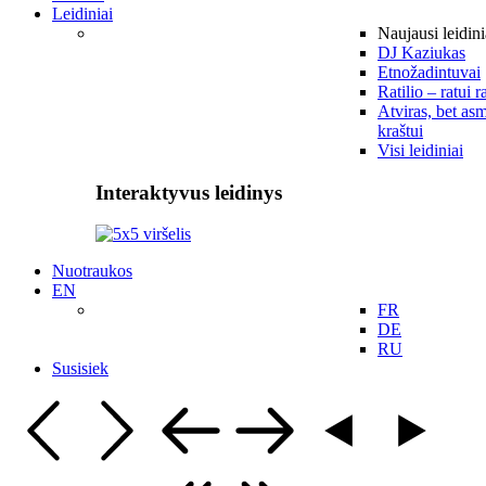
Leidiniai
Naujausi leidini
DJ Kaziukas
Etnožadintuvai
Ratilio – ratui r
Atviras, bet asm
kraštui
Visi leidiniai
Interaktyvus leidinys
Nuotraukos
EN
FR
DE
RU
Susisiek