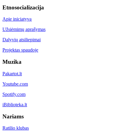
Etnosocializacija
Apie iniciatyvą
Užsiėmimų aprašymas
Dalyvių atsiliepimai
Projektas spaudoje
Muzika
Pakartot.lt
Youtube.com
Spotify.com
iBiblioteka.lt
Nariams
Ratilio klubas