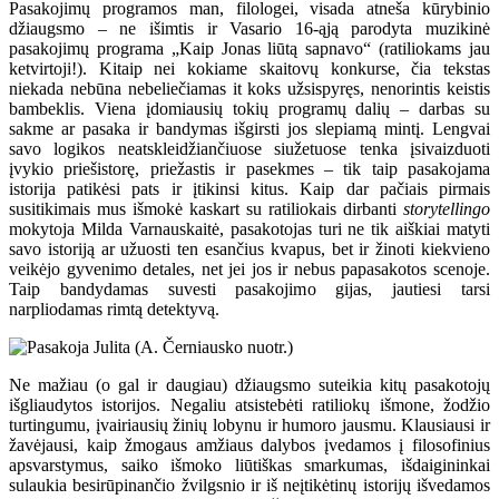
Pasakojimų programos man, filologei, visada atneša kūrybinio
džiaugsmo – ne išimtis ir Vasario 16-ąją parodyta muzikinė
pasakojimų programa „Kaip Jonas liūtą sapnavo“ (ratiliokams jau
ketvirtoji!). Kitaip nei kokiame skaitovų konkurse, čia tekstas
niekada nebūna nebeliečiamas it koks užsispyręs, nenorintis keistis
bambeklis. Viena įdomiausių tokių programų dalių – darbas su
sakme ar pasaka ir bandymas išgirsti jos slepiamą mintį. Lengvai
savo logikos neatskleidžiančiuose siužetuose tenka įsivaizduoti
įvykio priešistorę, priežastis ir pasekmes – tik taip pasakojama
istorija patikėsi pats ir įtikinsi kitus. Kaip dar pačiais pirmais
susitikimais mus išmokė kaskart su ratiliokais dirbanti
storytellingo
mokytoja Milda Varnauskaitė, pasakotojas turi ne tik aiškiai matyti
savo istoriją ar užuosti ten esančius kvapus, bet ir žinoti kiekvieno
veikėjo gyvenimo detales, net jei jos ir nebus papasakotos scenoje.
Taip bandydamas suvesti pasakojimo gijas, jautiesi tarsi
narpliodamas rimtą detektyvą.
Ne mažiau (o gal ir daugiau) džiaugsmo suteikia kitų pasakotojų
išgliaudytos istorijos. Negaliu atsistebėti ratiliokų išmone, žodžio
turtingumu, įvairiausių žinių lobynu ir humoro jausmu. Klausiausi ir
žavėjausi, kaip žmogaus amžiaus dalybos įvedamos į filosofinius
apsvarstymus, saiko išmoko liūtiškas smarkumas, išdaigininkai
sulaukia besirūpinančio žvilgsnio ir iš neįtikėtinų istorijų išvedamos