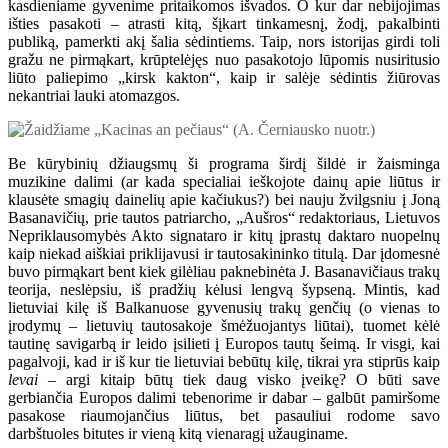
kasdieniame gyvenime pritaikomos išvados. O kur dar nebijojimas
išties pasakoti – atrasti kitą, šįkart tinkamesnį, žodį, pakalbinti
publiką, pamerkti akį šalia sėdintiems. Taip, nors istorijas girdi toli
gražu ne pirmąkart, krūptelėjęs nuo pasakotojo lūpomis nusiritusio
liūto paliepimo „kirsk kakton“, kaip ir salėje sėdintis žiūrovas
nekantriai lauki atomazgos.
Be kūrybinių džiaugsmų ši programa širdį šildė ir žaisminga
muzikine dalimi (ar kada specialiai ieškojote dainų apie liūtus ir
klausėte smagių dainelių apie kačiukus?) bei nauju žvilgsniu į Joną
Basanavičių, prie tautos patriarcho, „Aušros“ redaktoriaus, Lietuvos
Nepriklausomybės Akto signataro ir kitų įprastų daktaro nuopelnų
kaip niekad aiškiai priklijavusi ir tautosakininko titulą. Dar įdomesnė
buvo pirmąkart bent kiek gilėliau paknebinėta J. Basanavičiaus trakų
teorija, neslėpsiu, iš pradžių kėlusi lengvą šypseną. Mintis, kad
lietuviai kilę iš Balkanuose gyvenusių trakų genčių (o vienas to
įrodymų – lietuvių tautosakoje šmėžuojantys liūtai), tuomet kėlė
tautinę savigarbą ir leido įsilieti į Europos tautų šeimą. Ir visgi, kai
pagalvoji, kad ir iš kur tie lietuviai bebūtų kilę, tikrai yra stiprūs kaip
levai
– argi kitaip būtų tiek daug visko įveikę? O būti save
gerbiančia Europos dalimi tebenorime ir dabar – galbūt pamiršome
pasakose riaumojančius liūtus, bet pasauliui rodome savo
darbštuoles bitutes ir vieną kitą vienaragį užauginame.