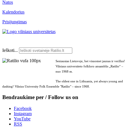
Natos
Kalendorius
Prisijungimas
Ieškoti...
Seniausias Lietuvoje, bet visuomet jaunas ir veržlus!
Vilniaus universiteto folkloro ansamblis „Ratilio“ –
nuo 1968 m.
The oldest one in Lithuania, yet always young and
dashing! Vilnius University Folk Ensemble "Ratilio" – since 1968.
Bendraukime per / Follow us on
Facebook
Instagram
YouTube
RSS