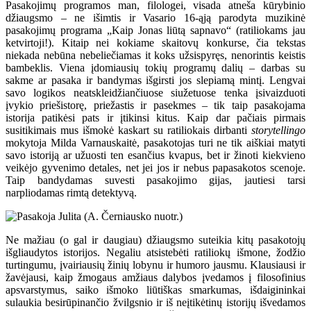
Pasakojimų programos man, filologei, visada atneša kūrybinio
džiaugsmo – ne išimtis ir Vasario 16-ąją parodyta muzikinė
pasakojimų programa „Kaip Jonas liūtą sapnavo“ (ratiliokams jau
ketvirtoji!). Kitaip nei kokiame skaitovų konkurse, čia tekstas
niekada nebūna nebeliečiamas it koks užsispyręs, nenorintis keistis
bambeklis. Viena įdomiausių tokių programų dalių – darbas su
sakme ar pasaka ir bandymas išgirsti jos slepiamą mintį. Lengvai
savo logikos neatskleidžiančiuose siužetuose tenka įsivaizduoti
įvykio priešistorę, priežastis ir pasekmes – tik taip pasakojama
istorija patikėsi pats ir įtikinsi kitus. Kaip dar pačiais pirmais
susitikimais mus išmokė kaskart su ratiliokais dirbanti
storytellingo
mokytoja Milda Varnauskaitė, pasakotojas turi ne tik aiškiai matyti
savo istoriją ar užuosti ten esančius kvapus, bet ir žinoti kiekvieno
veikėjo gyvenimo detales, net jei jos ir nebus papasakotos scenoje.
Taip bandydamas suvesti pasakojimo gijas, jautiesi tarsi
narpliodamas rimtą detektyvą.
Ne mažiau (o gal ir daugiau) džiaugsmo suteikia kitų pasakotojų
išgliaudytos istorijos. Negaliu atsistebėti ratiliokų išmone, žodžio
turtingumu, įvairiausių žinių lobynu ir humoro jausmu. Klausiausi ir
žavėjausi, kaip žmogaus amžiaus dalybos įvedamos į filosofinius
apsvarstymus, saiko išmoko liūtiškas smarkumas, išdaigininkai
sulaukia besirūpinančio žvilgsnio ir iš neįtikėtinų istorijų išvedamos