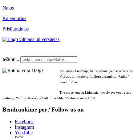
Natos
Kalendorius
Prisijungimas
Ieškoti...
Seniausias Lietuvoje, bet visuomet jaunas ir veržlus!
Vilniaus universiteto folkloro ansamblis „Ratilio“ –
nuo 1968 m.
The oldest one in Lithuania, yet always young and
dashing! Vilnius University Folk Ensemble "Ratilio" – since 1968.
Bendraukime per / Follow us on
Facebook
Instagram
YouTube