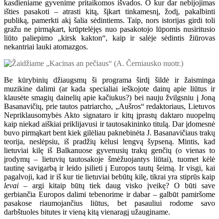
kasdieniame gyvenime pritaikomos išvados. O kur dar nebijojimas
išties pasakoti – atrasti kitą, šįkart tinkamesnį, žodį, pakalbinti
publiką, pamerkti akį šalia sėdintiems. Taip, nors istorijas girdi toli
gražu ne pirmąkart, krūptelėjęs nuo pasakotojo lūpomis nusiritusio
liūto paliepimo „kirsk kakton“, kaip ir salėje sėdintis žiūrovas
nekantriai lauki atomazgos.
Be kūrybinių džiaugsmų ši programa širdį šildė ir žaisminga
muzikine dalimi (ar kada specialiai ieškojote dainų apie liūtus ir
klausėte smagių dainelių apie kačiukus?) bei nauju žvilgsniu į Joną
Basanavičių, prie tautos patriarcho, „Aušros“ redaktoriaus, Lietuvos
Nepriklausomybės Akto signataro ir kitų įprastų daktaro nuopelnų
kaip niekad aiškiai priklijavusi ir tautosakininko titulą. Dar įdomesnė
buvo pirmąkart bent kiek gilėliau paknebinėta J. Basanavičiaus trakų
teorija, neslėpsiu, iš pradžių kėlusi lengvą šypseną. Mintis, kad
lietuviai kilę iš Balkanuose gyvenusių trakų genčių (o vienas to
įrodymų – lietuvių tautosakoje šmėžuojantys liūtai), tuomet kėlė
tautinę savigarbą ir leido įsilieti į Europos tautų šeimą. Ir visgi, kai
pagalvoji, kad ir iš kur tie lietuviai bebūtų kilę, tikrai yra stiprūs kaip
levai
– argi kitaip būtų tiek daug visko įveikę? O būti save
gerbiančia Europos dalimi tebenorime ir dabar – galbūt pamiršome
pasakose riaumojančius liūtus, bet pasauliui rodome savo
darbštuoles bitutes ir vieną kitą vienaragį užauginame.