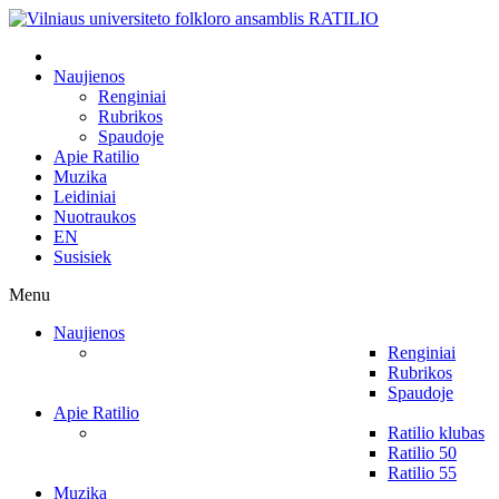
Naujienos
Renginiai
Rubrikos
Spaudoje
Apie Ratilio
Muzika
Leidiniai
Nuotraukos
EN
Susisiek
Menu
Naujienos
Renginiai
Rubrikos
Spaudoje
Apie Ratilio
Ratilio klubas
Ratilio 50
Ratilio 55
Muzika