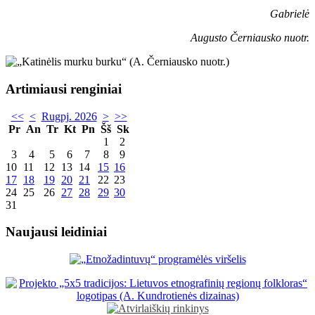
Gabrielė
Augusto Černiausko nuotr.
Artimiausi renginiai
<<
<
Rugpj. 2026
>
>>
Pr
An
Tr
Kt
Pn
Šš
Sk
1
2
3
4
5
6
7
8
9
10
11
12
13
14
15
16
17
18
19
20
21
22
23
24
25
26
27
28
29
30
31
Naujausi leidiniai