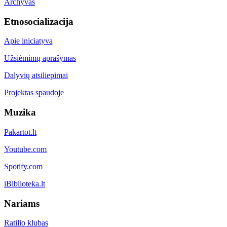
Archyvas
Etnosocializacija
Apie iniciatyvą
Užsiėmimų aprašymas
Dalyvių atsiliepimai
Projektas spaudoje
Muzika
Pakartot.lt
Youtube.com
Spotify.com
iBiblioteka.lt
Nariams
Ratilio klubas