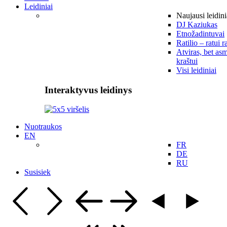
Leidiniai
Naujausi leidini
DJ Kaziukas
Etnožadintuvai
Ratilio – ratui r
Atviras, bet asm
kraštui
Visi leidiniai
Interaktyvus leidinys
Nuotraukos
EN
FR
DE
RU
Susisiek