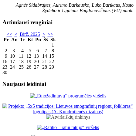
Agnės Sidabraitės, Aurimo Barkausko, Luko Bartkaus, Kosto
Žydelio ir Ugniaus Bagdonavičiaus (VU) nuotr.
Artimiausi renginiai
<<
<
Birž. 2025
>
>>
Pr
An
Tr
Kt
Pn
Šš
Sk
1
2
3
4
5
6
7
8
9
10
11
12
13
14
15
16
17
18
19
20
21
22
23
24
25
26
27
28
29
30
Naujausi leidiniai