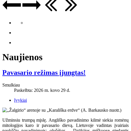
Naujienos
Pavasario režimas įjungtas!
Smulkiau
Paskelbta: 2026 m. kovo 29 d.
Įvykiai
Užminsiu trumpą mįslę. Angliško pavadinimo kilmė siekia romėnų
mitologijos karo ir pavasario dievą. Lietuvoje vadintas įvairiais
paukščių pavadinimais:
glušėkas
– Dzūkijos miškuose giedantis