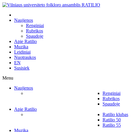
Naujienos
Renginiai
Rubrikos
Spaudoje
Apie Ratilio
Muzika
Leidiniai
Nuotraukos
EN
Susisiek
Menu
Naujienos
Renginiai
Rubrikos
Spaudoje
Apie Ratilio
Ratilio klubas
Ratilio 50
Ratilio 55
Muzika