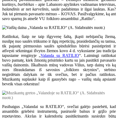
kurtinys,
burblėkas
– apie Labanoro apylinkes vadinamas tetervinas,
balandinis
ar net
karvelinis
, saule padabintas ir ilgai lauktas. Kas?
Juk tai pirmasis pavasario mėnuo – KOVAS. Pasižvalgykime, ką ant
savo sparnų jis atnešė VU folkloro ansambliui „Ratilio“.
Ratiliokai, šiaip ne taip išgyvenę šaltą, įkąsti nebijančią žiemą,
nusilpę nuo saulės trūkumo ir ilgų repeticijų, prasidedančių su tamsa,
tik pajautę pirmuosius saulės spindulėlius būrėsi pasistiprinti ir
atšvęsti sėkmingai išvytos žiemos kovo 4 d. vykusiame jau tradicija
tapusiame renginyje „
Valanda su RATILIO
“. Laimingi ratiliokai
buvo pamatę, kiek žmonių prisirinko kartu su jais pasitikti pavasario
vaišių dainomis. Iškalbusis mūsų vadovas Vilius, tarp dainų vis ką
nors ištraukdamas iš savosios „folkloro skrynios“, stebino
negirdėtais dalykais ne tik svečius, bet ir pačius ratiliokus.
Muzikantų suplaukė kaip iš gausybės rago – vaišių stalą apsiautė
beveik visas orkestras!
Pasibaigus „Valandai su RATILIO“, svečiai galėjo pastebėti, kad
ansamblis griebėsi instrumentų, pasiruošė balsus ir grįžo prie
repetavimo. Akylas ir kalendorių pasitikrinantis
susiedas
būtų