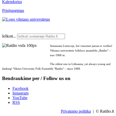
Kalendorius
Prisijungimas
Ieškoti...
Seniausias Lietuvoje, bet visuomet jaunas ir veržlus!
Vilniaus universiteto folkloro ansamblis „Ratilio“ –
nuo 1968 m.
The oldest one in Lithuania, yet always young and
dashing! Vilnius University Folk Ensemble "Ratilio" – since 1968.
Bendraukime per / Follow us on
Facebook
Instagram
YouTube
RSS
Privatumo politika
| © Ratilio.lt