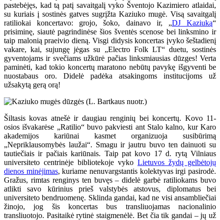
pastebėjęs, kad tą patį savaitgalį vyko Šventojo Kazimiero atlaidai,
su kuriais į sostinės gatves sugrįžta Kaziuko mugė. Visą savaitgalį
ratiliokai koncertavo: grojo, šoko, dainavo ir, „
DJ Kaziuką
“
prisiminę, siautė pagrindinėse šios šventės scenose bei linksmino ir
taip malonią praeivio dieną. Visgi didysis koncertas įvyko šeštadienį
vakare, kai, sujungę jėgas su „Electro Folk LT“ duetu, sostinės
gyventojams ir svečiams užkūrė pačias linksmiausias dūzges! Verta
paminėti, kad tokio koncertų maratono nebūtų pavykę išgyventi be
nuostabaus oro. Didelė padėka atsakingoms institucijoms už
užsakytą gerą orą!
Šiltasis kovas atnešė ir daugiau renginių bei koncertų. Kovo 11-
osios išvakarėse „Ratilio“ buvo pakviesti ant Stalo kalno, kur Karo
akademijos kariūnai kasmet organizuoja susibūrimą
„Nepriklausomybės laužai“. Smagu ir jautru buvo ten dainuoti su
tautiečiais ir pačiais kariūnais. Taip pat kovo 17 d. rytą Vilniaus
universiteto centrinėje bibliotekoje vyko
Lietuvos žydų gelbėtojų
dienos minėjimas
, kuriame nenuvargstantis kolektyvas irgi pasirodė.
Gražus, rimtas renginys ten buvęs – didelė garbė ratiliokams buvo
atlikti savo kūrinius prieš valstybės atstovus, diplomatus bei
universiteto bendruomenę. Sklinda gandai, kad ne visi ansambliečiai
žinojo, jog šis koncertas bus transliuojamas nacionalinio
transliuotojo. Pasitaikė rytinė staigmenėlė. Bet čia tik gandai – jų už