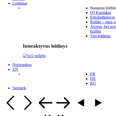
Leidiniai
Naujausi leidini
DJ Kaziukas
Etnožadintuvai
Ratilio – ratui r
Atviras, bet asm
kraštui
Visi leidiniai
Interaktyvus leidinys
Nuotraukos
EN
FR
DE
RU
Susisiek