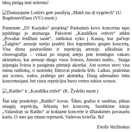
tikrą pinigą imti nelemta!
Pamenate „DJ Kaziuko“ projektą? Paskutinis kovo koncertas tapo
įspūdinga jo atomazga. Pakviesti „Karališkos erdvės“ atlikti
„Povaliai leidžiasi saulė“, ratiliokai vyko į Kauną, kur pačioje
„Žalgirio“ arenoje turėjo pradėti šios legendinės grupės koncertą.
Visa diena pasiruošimo ir repeticijų arenoje, užkulisiai ir
choreografija – viskas po truputį artėjo prie lemtingos vakaro
akimirkos, kai arenoje dingo visos šviesos, žmonės nutilo... Staiga
įsijungia šviesa ir pasigirsta pirmieji akordai. Ant scenos stovi visa
minia ratiliokų, o susirinkę žiūrovai pradeda šėlti. Laikas, praleistas
ant scenos, rodos, prabėgo per akimirką. Daug adrenalino būta
koncertuojant, bet visos repeticijos buvo vertos tokios scenos.
Štai taip praskriejo „Ratilio“ kovas. Šiltas, gražus ir saulėtas, pilnas
smagių repeticijų, šėlionių bei koncertų. Susitikime kitoje
„Valandoje su Ratilio“ ar kokiame koncerte ir džiaukimės pavasariu
kartu. O mes jau einam repetuoti, Vadovas kviečia. Iki!
Emilis Varžinskas