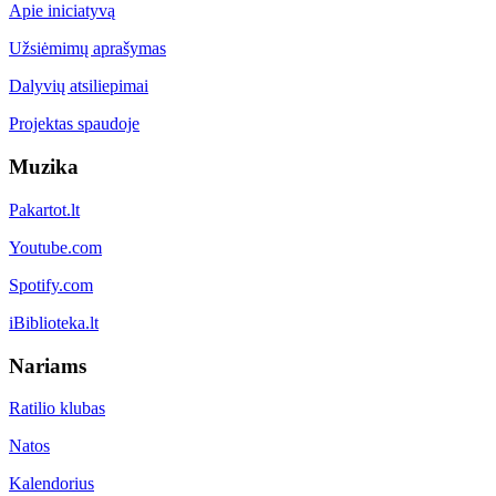
Apie iniciatyvą
Užsiėmimų aprašymas
Dalyvių atsiliepimai
Projektas spaudoje
Muzika
Pakartot.lt
Youtube.com
Spotify.com
iBiblioteka.lt
Nariams
Ratilio klubas
Natos
Kalendorius