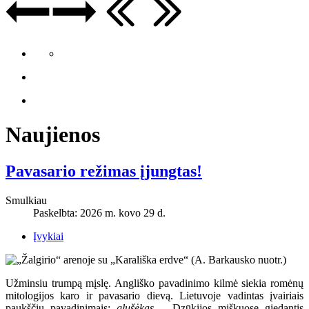
Naujienos
Pavasario režimas įjungtas!
Smulkiau
Paskelbta: 2026 m. kovo 29 d.
Įvykiai
Užminsiu trumpą mįslę. Angliško pavadinimo kilmė siekia romėnų
mitologijos karo ir pavasario dievą. Lietuvoje vadintas įvairiais
paukščių pavadinimais:
glušėkas
– Dzūkijos miškuose giedantis