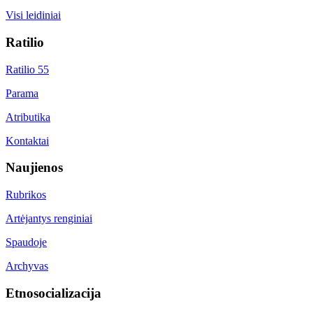
Visi leidiniai
Ratilio
Ratilio 55
Parama
Atributika
Kontaktai
Naujienos
Rubrikos
Artėjantys renginiai
Spaudoje
Archyvas
Etnosocializacija