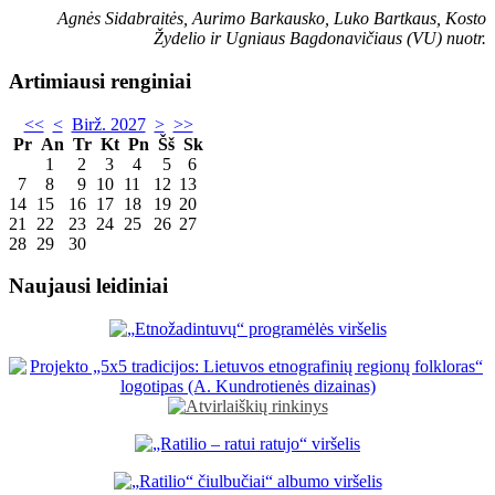
Agnės Sidabraitės, Aurimo Barkausko, Luko Bartkaus, Kosto
Žydelio ir Ugniaus Bagdonavičiaus (VU) nuotr.
Artimiausi renginiai
<<
<
Birž. 2027
>
>>
Pr
An
Tr
Kt
Pn
Šš
Sk
1
2
3
4
5
6
7
8
9
10
11
12
13
14
15
16
17
18
19
20
21
22
23
24
25
26
27
28
29
30
Naujausi leidiniai