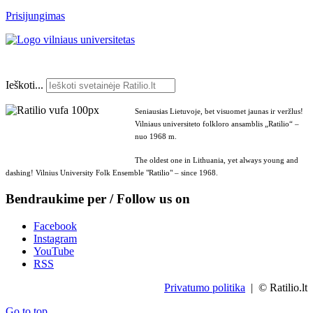
Prisijungimas
Ieškoti...
Seniausias Lietuvoje, bet visuomet jaunas ir veržlus!
Vilniaus universiteto folkloro ansamblis „Ratilio“ –
nuo 1968 m.
The oldest one in Lithuania, yet always young and
dashing! Vilnius University Folk Ensemble "Ratilio" – since 1968.
Bendraukime per / Follow us on
Facebook
Instagram
YouTube
RSS
Privatumo politika
| © Ratilio.lt
Go to top