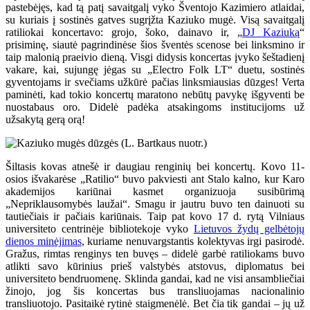
pastebėjęs, kad tą patį savaitgalį vyko Šventojo Kazimiero atlaidai,
su kuriais į sostinės gatves sugrįžta Kaziuko mugė. Visą savaitgalį
ratiliokai koncertavo: grojo, šoko, dainavo ir, „
DJ Kaziuką
“
prisiminę, siautė pagrindinėse šios šventės scenose bei linksmino ir
taip malonią praeivio dieną. Visgi didysis koncertas įvyko šeštadienį
vakare, kai, sujungę jėgas su „Electro Folk LT“ duetu, sostinės
gyventojams ir svečiams užkūrė pačias linksmiausias dūzges! Verta
paminėti, kad tokio koncertų maratono nebūtų pavykę išgyventi be
nuostabaus oro. Didelė padėka atsakingoms institucijoms už
užsakytą gerą orą!
Šiltasis kovas atnešė ir daugiau renginių bei koncertų. Kovo 11-
osios išvakarėse „Ratilio“ buvo pakviesti ant Stalo kalno, kur Karo
akademijos kariūnai kasmet organizuoja susibūrimą
„Nepriklausomybės laužai“. Smagu ir jautru buvo ten dainuoti su
tautiečiais ir pačiais kariūnais. Taip pat kovo 17 d. rytą Vilniaus
universiteto centrinėje bibliotekoje vyko
Lietuvos žydų gelbėtojų
dienos minėjimas
, kuriame nenuvargstantis kolektyvas irgi pasirodė.
Gražus, rimtas renginys ten buvęs – didelė garbė ratiliokams buvo
atlikti savo kūrinius prieš valstybės atstovus, diplomatus bei
universiteto bendruomenę. Sklinda gandai, kad ne visi ansambliečiai
žinojo, jog šis koncertas bus transliuojamas nacionalinio
transliuotojo. Pasitaikė rytinė staigmenėlė. Bet čia tik gandai – jų už