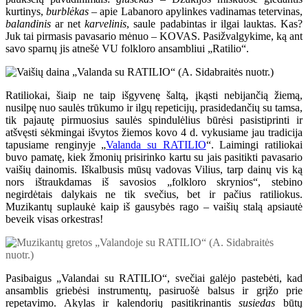
kurtinys,
burblėkas
– apie Labanoro apylinkes vadinamas tetervinas,
balandinis
ar net
karvelinis
, saule padabintas ir ilgai lauktas. Kas?
Juk tai pirmasis pavasario mėnuo – KOVAS. Pasižvalgykime, ką ant
savo sparnų jis atnešė VU folkloro ansambliui „Ratilio“.
Ratiliokai, šiaip ne taip išgyvenę šaltą, įkąsti nebijančią žiemą,
nusilpę nuo saulės trūkumo ir ilgų repeticijų, prasidedančių su tamsa,
tik pajautę pirmuosius saulės spindulėlius būrėsi pasistiprinti ir
atšvęsti sėkmingai išvytos žiemos kovo 4 d. vykusiame jau tradicija
tapusiame renginyje „
Valanda su RATILIO
“. Laimingi ratiliokai
buvo pamatę, kiek žmonių prisirinko kartu su jais pasitikti pavasario
vaišių dainomis. Iškalbusis mūsų vadovas Vilius, tarp dainų vis ką
nors ištraukdamas iš savosios „folkloro skrynios“, stebino
negirdėtais dalykais ne tik svečius, bet ir pačius ratiliokus.
Muzikantų suplaukė kaip iš gausybės rago – vaišių stalą apsiautė
beveik visas orkestras!
Pasibaigus „Valandai su RATILIO“, svečiai galėjo pastebėti, kad
ansamblis griebėsi instrumentų, pasiruošė balsus ir grįžo prie
repetavimo. Akylas ir kalendorių pasitikrinantis
susiedas
būtų