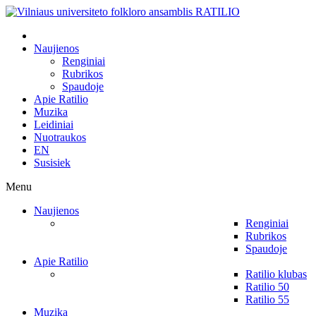
Naujienos
Renginiai
Rubrikos
Spaudoje
Apie Ratilio
Muzika
Leidiniai
Nuotraukos
EN
Susisiek
Menu
Naujienos
Renginiai
Rubrikos
Spaudoje
Apie Ratilio
Ratilio klubas
Ratilio 50
Ratilio 55
Muzika