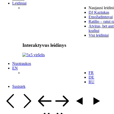
Leidiniai
Naujausi leidini
DJ Kaziukas
Etnožadintuvai
Ratilio – ratui r
Atviras, bet asm
kraštui
Visi leidiniai
Interaktyvus leidinys
Nuotraukos
EN
FR
DE
RU
Susisiek