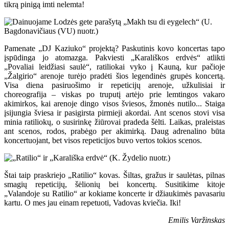
tikrą pinigą imti nelemta!
Pamenate „DJ Kaziuko“ projektą? Paskutinis kovo koncertas tapo
įspūdinga jo atomazga. Pakviesti „Karališkos erdvės“ atlikti
„Povaliai leidžiasi saulė“, ratiliokai vyko į Kauną, kur pačioje
„Žalgirio“ arenoje turėjo pradėti šios legendinės grupės koncertą.
Visa diena pasiruošimo ir repeticijų arenoje, užkulisiai ir
choreografija – viskas po truputį artėjo prie lemtingos vakaro
akimirkos, kai arenoje dingo visos šviesos, žmonės nutilo... Staiga
įsijungia šviesa ir pasigirsta pirmieji akordai. Ant scenos stovi visa
minia ratiliokų, o susirinkę žiūrovai pradeda šėlti. Laikas, praleistas
ant scenos, rodos, prabėgo per akimirką. Daug adrenalino būta
koncertuojant, bet visos repeticijos buvo vertos tokios scenos.
Štai taip praskriejo „Ratilio“ kovas. Šiltas, gražus ir saulėtas, pilnas
smagių repeticijų, šėlionių bei koncertų. Susitikime kitoje
„Valandoje su Ratilio“ ar kokiame koncerte ir džiaukimės pavasariu
kartu. O mes jau einam repetuoti, Vadovas kviečia. Iki!
Emilis Varžinskas