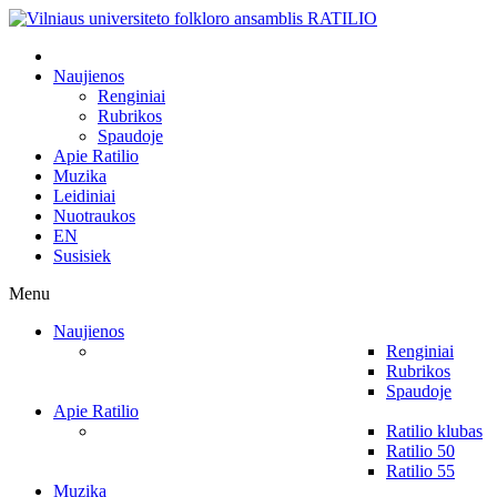
Naujienos
Renginiai
Rubrikos
Spaudoje
Apie Ratilio
Muzika
Leidiniai
Nuotraukos
EN
Susisiek
Menu
Naujienos
Renginiai
Rubrikos
Spaudoje
Apie Ratilio
Ratilio klubas
Ratilio 50
Ratilio 55
Muzika