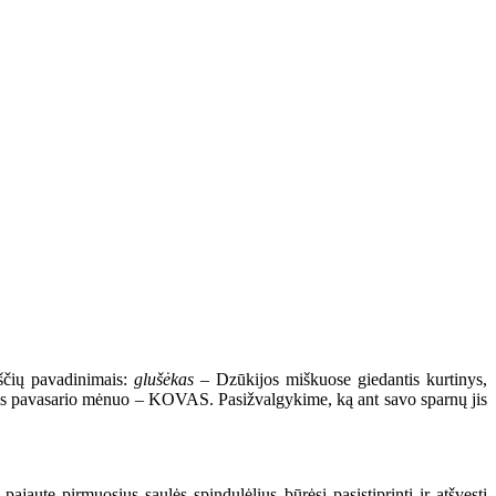
kščių pavadinimais:
glušėkas
– Dzūkijos miškuose giedantis kurtinys,
masis pavasario mėnuo – KOVAS. Pasižvalgykime, ką ant savo sparnų jis
pajautę pirmuosius saulės spindulėlius būrėsi pasistiprinti ir atšvęsti