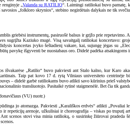
e renginyje „
Valanda su RATILIO
“. Laimingi ratiliokai buvo pamatę, k
 savosios „folkloro skrynios“, stebino negirdėtais dalykais ne tik svečiu
blis griebėsi instrumentų, pasiruošė balsus ir grįžo prie repetavimo. Ak
tves sugrįžta Kaziuko mugė. Visą savaitgalį ratiliokai koncertavo: groj
 didysis koncertas įvyko šeštadienį vakare, kai, sujungę jėgas su „El
būtų pavykę išgyventi be nuostabaus oro. Didelė padėka atsakingoms in
sios išvakarėse „Ratilio“ buvo pakviesti ant Stalo kalno, kur Karo a
 kariūnais. Taip pat kovo 17 d. rytą Vilniaus universiteto centrinėje 
buvęs – didelė garbė ratiliokams buvo atlikti savo kūrinius prieš valst
acionalinio transliuotojo. Pasitaikė rytinė staigmenėlė. Bet čia tik ganda
inga jo atomazga. Pakviesti „Karališkos erdvės“ atlikti „Povaliai leid
 ir repeticijų arenoje, užkulisiai ir choreografija – viskas po truputį a
i. Ant scenos stovi visa minia ratiliokų, o susirinkę žiūrovai pradeda 
 scenos.