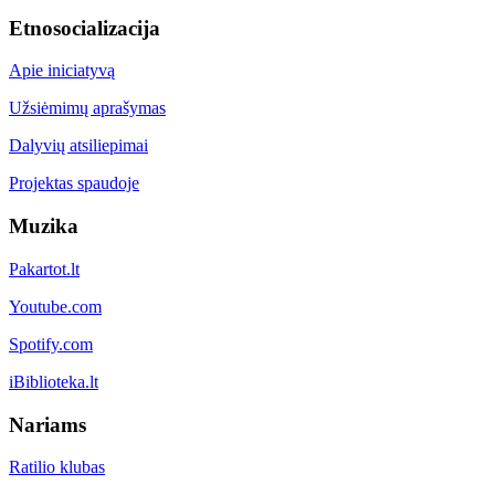
Etnosocializacija
Apie iniciatyvą
Užsiėmimų aprašymas
Dalyvių atsiliepimai
Projektas spaudoje
Muzika
Pakartot.lt
Youtube.com
Spotify.com
iBiblioteka.lt
Nariams
Ratilio klubas