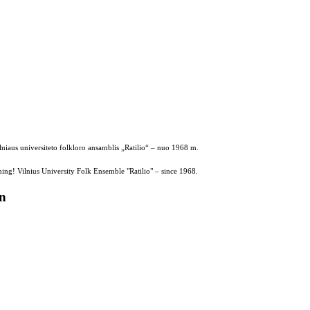
ilniaus universiteto folkloro ansamblis „Ratilio“ – nuo 1968 m.
ing! Vilnius University Folk Ensemble "Ratilio" – since 1968.
on