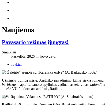
Naujienos
Pavasario režimas įjungtas!
Smulkiau
Paskelbta: 2026 m. kovo 29 d.
Įvykiai
Užminsiu trumpą mįslę. Angliško pavadinimo kilmė siekia romėnų mi
burblėkas
– apie Labanoro apylinkes vadinamas tetervinas,
balandin
atnešė VU folkloro ansambliui „Ratilio“.
Ratiliokai, šiaip ne taip išgyvenę šaltą, įkąsti nebijančią žiemą, nus