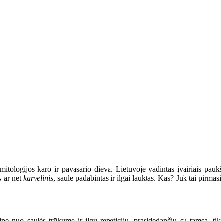
tologijos karo ir pavasario dievą. Lietuvoje vadintas įvairiais pau
is
ar net
karvelinis
, saule padabintas ir ilgai lauktas. Kas? Juk tai pir
ilpę nuo saulės trūkumo ir ilgų repeticijų, prasidedančių su tamsa, tik 