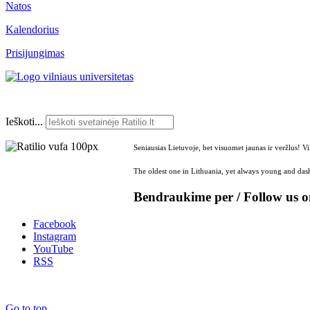
Natos
Kalendorius
Prisijungimas
Ieškoti...
Seniausias Lietuvoje, bet visuomet jaunas ir veržlus! V
The oldest one in Lithuania, yet always young and dash
Bendraukime per / Follow us 
Facebook
Instagram
YouTube
RSS
Go to top