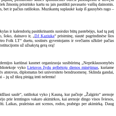
iek žmonių prisirinko kartu su jais pasitikti pavasario vaišių dainomis.
s, bet ir pačius ratiliokus. Muzikantų suplaukė kaip iš gausybės rago –
ylas ir kalendorių pasitikrinantis
susiedas
būtų pastebėjęs, kad tą patį
o, šoko, dainavo ir, „
DJ Kaziuką
“ prisiminę, siautė pagrindinėse šios
ectro Folk LT“ duetu, sostinės gyventojams ir svečiams užkūrė pačias
stitucijoms už užsakytą gerą orą!
kademijos kariūnai kasmet organizuoja susibūrimą „Nepriklausomybės
bibliotekoje vyko
Lietuvos žydų gelbėtojų dienos minėjimas
, kuriame
ybės atstovus, diplomatus bei universiteto bendruomenę. Sklinda gandai,
i – jų už tikrą pinigą imti nelemta!
žiasi saulė“, ratiliokai vyko į Kauną, kur pačioje „Žalgirio“ arenoje
rtėjo prie lemtingos vakaro akimirkos, kai arenoje dingo visos šviesos,
šėlti. Laikas, praleistas ant scenos, rodos, prabėgo per akimirką. Daug