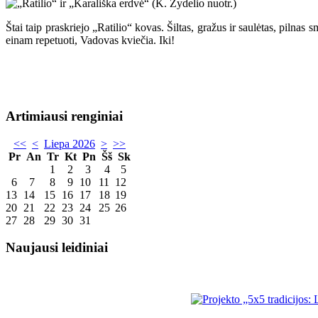
Štai taip praskriejo „Ratilio“ kovas. Šiltas, gražus ir saulėtas, pilna
einam repetuoti, Vadovas kviečia. Iki!
Artimiausi renginiai
<<
<
Liepa 2026
>
>>
Pr
An
Tr
Kt
Pn
Šš
Sk
1
2
3
4
5
6
7
8
9
10
11
12
13
14
15
16
17
18
19
20
21
22
23
24
25
26
27
28
29
30
31
Naujausi leidiniai