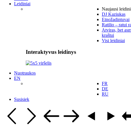
Leidiniai
Naujausi leidini
DJ Kaziukas
Etnožadintuvai
Ratilio – ratui r
Atviras, bet asm
kraštui
Visi leidiniai
Interaktyvus leidinys
Nuotraukos
EN
FR
DE
RU
Susisiek