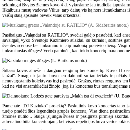
sėkmingai išvytos žiemos kovo 4 d. vykusiame jau tradicija tapusiam
Iškalbusis mūsų vadovas Vilius, tarp dainų vis ką nors ištraukdamas iš
vaišių stalą apsiautė beveik visas orkestras!
Pasibaigus „Valandai su RATILIO“, svečiai galėjo pastebėti, kad ansam
savaitgalį vyko Šventojo Kazimiero atlaidai, su kuriais į sostinės ga
šventės scenose bei linksmino ir taip malonią praeivio dieną. Visgi
linksmiausias dūzges! Verta paminėti, kad tokio koncertų maratono ne
Šiltasis kovas atnešė ir daugiau renginių bei koncertų. Kovo 11-o
laužai“. Smagu ir jautru buvo ten dainuoti su tautiečiais ir pačiais
nenuvargstantis kolektyvas irgi pasirodė. Gražus, rimtas renginys ten 
kad ne visi ansambliečiai žinojo, jog šis koncertas bus transliuojamas n
Pamenate „DJ Kaziuko“ projektą? Paskutinis kovo koncertas tapo įspūd
turėjo pradėti šios legendinės grupės koncertą. Visa diena pasiruošimo
žmonės nutilo... Staiga įsijungia šviesa ir pasigirsta pirmieji akorda
adrenalino būta koncertuojant, bet visos repeticijos buvo vertos tokios