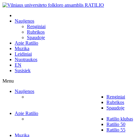
Naujienos
Renginiai
Rubrikos
Spaudoje
Apie Ratilio
Muzika
Leidiniai
Nuotraukos
EN
Susisiek
Menu
Naujienos
Renginiai
Rubrikos
Spaudoje
Apie Ratilio
Ratilio klubas
Ratilio 50
Ratilio 55
Muzika