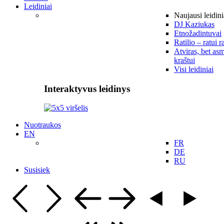
Leidiniai
Naujausi leidini
DJ Kaziukas
Etnožadintuvai
Ratilio – ratui r
Atviras, bet asm
kraštui
Visi leidiniai
Interaktyvus leidinys
Nuotraukos
EN
FR
DE
RU
Susisiek