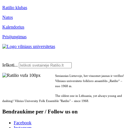
Ratilio klubas
Natos
Kalendorius
Prisijungimas
Ieškoti...
Seniausias Lietuvoje, bet visuomet jaunas ir veržlus!
Vilniaus universiteto folkloro ansamblis „Ratilio“ –
nuo 1968 m.
The oldest one in Lithuania, yet always young and
dashing! Vilnius University Folk Ensemble "Ratilio" – since 1968.
Bendraukime per / Follow us on
Facebook
Instagram