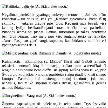
Negalima pamiršti ir ypatingų atokvėpio momentų. Juk vis dėlto
koncertai – tik dalis to, kas yra „Ratilio“ gyvenimas. Viena iš tų
akimirkų – vakaras drauge prie jūros. Kadangi mus beveik visą
kelionę lydėjo besikandžiojantis oras, ir čia buvo pasitelktos
vilnonės skaros bei pledai. Dainos, nuostabus peizažas, bendrystė
bei jūros ošimas. Tuo metu nuo viso juntamo gėrio net ištryško
ašaros. Pasijutau ypač saugi, supratau, kad būdamas ratilioku esi
ypatingos šeimos dalis.
Kulminacija – iškilmingos šv. Mišios? Tikrai taip! Galbūt renginio
režisieriai numatė kitą kulminaciją, tačiau man asmeniškai ši
renginio dalis paliko bene didžiausią įspūdį. Mišios vyko lauke, prie
Šv. Jurgio koplyčios, kurioms prasidėjus staiga pradėjo kristi sniego
kruopos! Pasirodo, kad apsirengus tautinį kostiumą, joks oras
nebaisus, tad teliko stiprinti šventės dvasią giesmėmis ir gėrėtis
gamtos išdaigomis.
Žinoma, papasakojau tik dalelę to, ką teko patirti. Trys festivalio