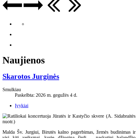
Naujienos
Skarotos Jurginės
Smulkiau
Paskelbta: 2026 m. gegužės 4 d.
Įvykiai
Malda Šv. Jurgiui, Birutės kalno pagerbimas, žemės budinimas ir
visi kiti veiksmai, kurie džiugina širdį – paskutinį balandžio