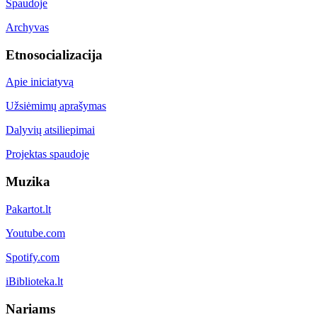
Spaudoje
Archyvas
Etnosocializacija
Apie iniciatyvą
Užsiėmimų aprašymas
Dalyvių atsiliepimai
Projektas spaudoje
Muzika
Pakartot.lt
Youtube.com
Spotify.com
iBiblioteka.lt
Nariams