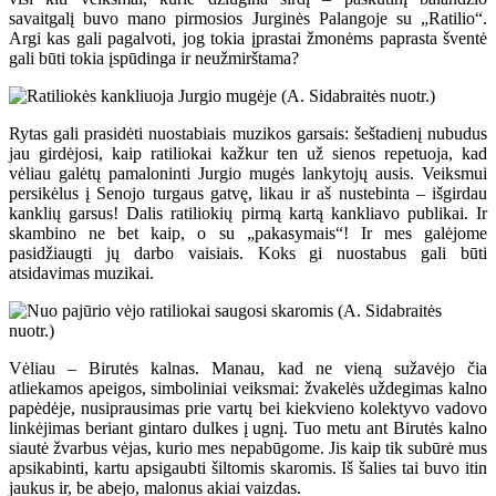
savaitgalį buvo mano pirmosios Jurginės Palangoje su „Ratilio“.
Argi kas gali pagalvoti, jog tokia įprastai žmonėms paprasta šventė
gali būti tokia įspūdinga ir neužmirštama?
Rytas gali prasidėti nuostabiais muzikos garsais: šeštadienį nubudus
jau girdėjosi, kaip ratiliokai kažkur ten už sienos repetuoja, kad
vėliau galėtų pamaloninti Jurgio mugės lankytojų ausis. Veiksmui
persikėlus į Senojo turgaus gatvę, likau ir aš nustebinta – išgirdau
kanklių garsus! Dalis ratiliokių pirmą kartą kankliavo publikai. Ir
skambino ne bet kaip, o su „pakasymais“! Ir mes galėjome
pasidžiaugti jų darbo vaisiais. Koks gi nuostabus gali būti
atsidavimas muzikai.
Vėliau – Birutės kalnas. Manau, kad ne vieną sužavėjo čia
atliekamos apeigos, simboliniai veiksmai: žvakelės uždegimas kalno
papėdėje, nusiprausimas prie vartų bei kiekvieno kolektyvo vadovo
linkėjimas beriant gintaro dulkes į ugnį. Tuo metu ant Birutės kalno
siautė žvarbus vėjas, kurio mes nepabūgome. Jis kaip tik subūrė mus
apsikabinti, kartu apsigaubti šiltomis skaromis. Iš šalies tai buvo itin
jaukus ir, be abejo, malonus akiai vaizdas.