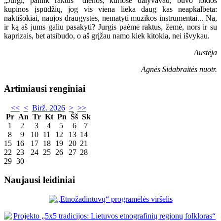
„Jurgi, paimk raktus“ dienos, kuriose dalyvavau, buvo tokios
kupinos įspūdžių, jog vis viena lieka daug kas neapkalbėta:
naktišokiai, naujos draugystės, nematyti muzikos instrumentai... Na,
ir ką aš jums galiu pasakyti? Jurgis paėmė raktus, žemė, nors ir su
kaprizais, bet atsibudo, o aš grįžau namo kiek kitokia, nei išvykau.
Austėja
Agnės Sidabraitės nuotr.
Artimiausi renginiai
<<
<
Birž. 2026
>
>>
Pr
An
Tr
Kt
Pn
Šš
Sk
1
2
3
4
5
6
7
8
9
10
11
12
13
14
15
16
17
18
19
20
21
22
23
24
25
26
27
28
29
30
Naujausi leidiniai