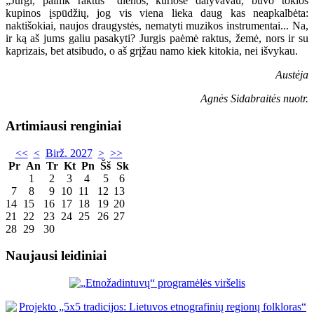
„Jurgi, paimk raktus“ dienos, kuriose dalyvavau, buvo tokios
kupinos įspūdžių, jog vis viena lieka daug kas neapkalbėta:
naktišokiai, naujos draugystės, nematyti muzikos instrumentai... Na,
ir ką aš jums galiu pasakyti? Jurgis paėmė raktus, žemė, nors ir su
kaprizais, bet atsibudo, o aš grįžau namo kiek kitokia, nei išvykau.
Austėja
Agnės Sidabraitės nuotr.
Artimiausi renginiai
<<
<
Birž. 2027
>
>>
Pr
An
Tr
Kt
Pn
Šš
Sk
1
2
3
4
5
6
7
8
9
10
11
12
13
14
15
16
17
18
19
20
21
22
23
24
25
26
27
28
29
30
Naujausi leidiniai