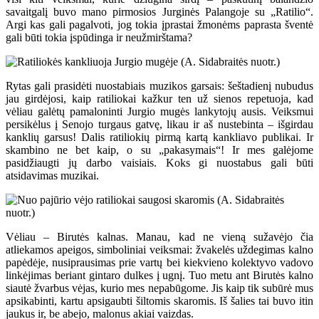
savaitgalį buvo mano pirmosios Jurginės Palangoje su „Ratilio“.
Argi kas gali pagalvoti, jog tokia įprastai žmonėms paprasta šventė
gali būti tokia įspūdinga ir neužmirštama?
Rytas gali prasidėti nuostabiais muzikos garsais: šeštadienį nubudus
jau girdėjosi, kaip ratiliokai kažkur ten už sienos repetuoja, kad
vėliau galėtų pamaloninti Jurgio mugės lankytojų ausis. Veiksmui
persikėlus į Senojo turgaus gatvę, likau ir aš nustebinta – išgirdau
kanklių garsus! Dalis ratiliokių pirmą kartą kankliavo publikai. Ir
skambino ne bet kaip, o su „pakasymais“! Ir mes galėjome
pasidžiaugti jų darbo vaisiais. Koks gi nuostabus gali būti
atsidavimas muzikai.
Vėliau – Birutės kalnas. Manau, kad ne vieną sužavėjo čia
atliekamos apeigos, simboliniai veiksmai: žvakelės uždegimas kalno
papėdėje, nusiprausimas prie vartų bei kiekvieno kolektyvo vadovo
linkėjimas beriant gintaro dulkes į ugnį. Tuo metu ant Birutės kalno
siautė žvarbus vėjas, kurio mes nepabūgome. Jis kaip tik subūrė mus
apsikabinti, kartu apsigaubti šiltomis skaromis. Iš šalies tai buvo itin
jaukus ir, be abejo, malonus akiai vaizdas.