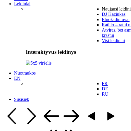
Leidiniai
Naujausi leidini
DJ Kaziukas
Etnožadintuvai
Ratilio – ratui r
Atviras, bet asm
kraštui
Visi leidiniai
Interaktyvus leidinys
Nuotraukos
EN
FR
DE
RU
Susisiek