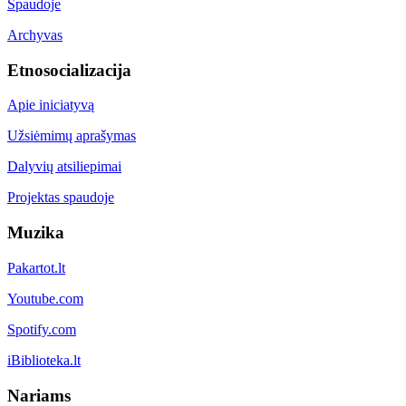
Spaudoje
Archyvas
Etnosocializacija
Apie iniciatyvą
Užsiėmimų aprašymas
Dalyvių atsiliepimai
Projektas spaudoje
Muzika
Pakartot.lt
Youtube.com
Spotify.com
iBiblioteka.lt
Nariams