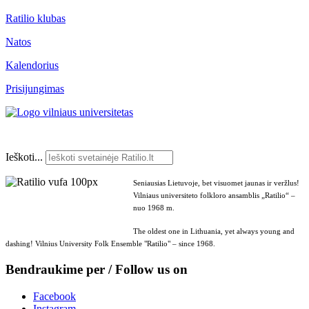
Ratilio klubas
Natos
Kalendorius
Prisijungimas
Ieškoti...
Seniausias Lietuvoje, bet visuomet jaunas ir veržlus!
Vilniaus universiteto folkloro ansamblis „Ratilio“ –
nuo 1968 m.
The oldest one in Lithuania, yet always young and
dashing! Vilnius University Folk Ensemble "Ratilio" – since 1968.
Bendraukime per / Follow us on
Facebook
Instagram