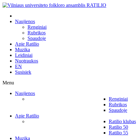
Naujienos
Renginiai
Rubrikos
Spaudoje
Apie Ratilio
Muzika
Leidiniai
Nuotraukos
EN
Susisiek
Menu
Naujienos
Renginiai
Rubrikos
Spaudoje
Apie Ratilio
Ratilio klubas
Ratilio 50
Ratilio 55
Muzika