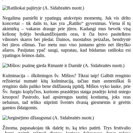
Negalima pamiršti ir ypatingų atokvėpio momentų. Juk vis dėlto
koncertai – tik dalis to, kas yra „Ratilio“ gyvenimas. Viena iš tų
akimirkų – vakaras drauge prie jūros. Kadangi mus beveik visą
kelionę lydėjo besikandžiojantis oras, ir čia buvo pasitelktos
vilnonės skaros bei pledai. Dainos, nuostabus peizažas, bendrystė
bei jūros ošimas. Tuo metu nuo viso juntamo gėrio net ištryško
ašaros. Pasijutau ypač saugi, supratau, kad būdamas ratilioku esi
ypatingos šeimos dalis.
Kulminacija – iškilmingos šv. Mišios? Tikrai taip! Galbūt renginio
režisieriai numatė kitą kulminaciją, tačiau man asmeniškai ši
renginio dalis paliko bene didžiausią įspūdį. Mišios vyko lauke, prie
Šv. Jurgio koplyčios, kurioms prasidėjus staiga pradėjo kristi sniego
kruopos! Pasirodo, kad apsirengus tautinį kostiumą, joks oras
nebaisus, tad teliko stiprinti šventės dvasią giesmėmis ir gėrėtis
gamtos išdaigomis.
Žinoma, papasakojau tik dalelę to, ką teko patirti. Trys festivalio