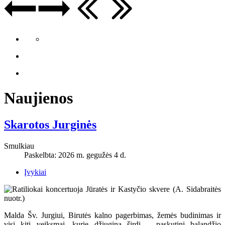
Naujienos
Skarotos Jurginės
Smulkiau
Paskelbta: 2026 m. gegužės 4 d.
Įvykiai
Malda Šv. Jurgiui, Birutės kalno pagerbimas, žemės budinimas ir
visi kiti veiksmai, kurie džiugina širdį – paskutinį balandžio