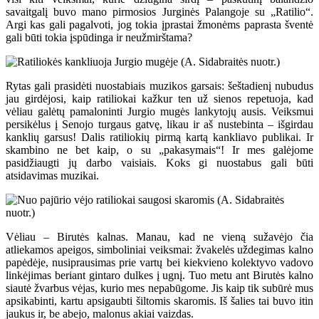
savaitgalį buvo mano pirmosios Jurginės Palangoje su „Ratilio“.
Argi kas gali pagalvoti, jog tokia įprastai žmonėms paprasta šventė
gali būti tokia įspūdinga ir neužmirštama?
Rytas gali prasidėti nuostabiais muzikos garsais: šeštadienį nubudus
jau girdėjosi, kaip ratiliokai kažkur ten už sienos repetuoja, kad
vėliau galėtų pamaloninti Jurgio mugės lankytojų ausis. Veiksmui
persikėlus į Senojo turgaus gatvę, likau ir aš nustebinta – išgirdau
kanklių garsus! Dalis ratiliokių pirmą kartą kankliavo publikai. Ir
skambino ne bet kaip, o su „pakasymais“! Ir mes galėjome
pasidžiaugti jų darbo vaisiais. Koks gi nuostabus gali būti
atsidavimas muzikai.
Vėliau – Birutės kalnas. Manau, kad ne vieną sužavėjo čia
atliekamos apeigos, simboliniai veiksmai: žvakelės uždegimas kalno
papėdėje, nusiprausimas prie vartų bei kiekvieno kolektyvo vadovo
linkėjimas beriant gintaro dulkes į ugnį. Tuo metu ant Birutės kalno
siautė žvarbus vėjas, kurio mes nepabūgome. Jis kaip tik subūrė mus
apsikabinti, kartu apsigaubti šiltomis skaromis. Iš šalies tai buvo itin
jaukus ir, be abejo, malonus akiai vaizdas.