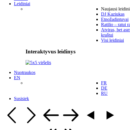
Leidiniai
Naujausi leidini
DJ Kaziukas
Etnožadintuvai
Ratilio – ratui r
Atviras, bet asm
kraštui
Visi leidiniai
Interaktyvus leidinys
Nuotraukos
EN
FR
DE
RU
Susisiek