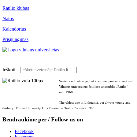
Ratilio klubas
Natos
Kalendorius
Prisijungimas
Ieškoti...
Seniausias Lietuvoje, bet visuomet jaunas ir veržlus!
Vilniaus universiteto folkloro ansamblis „Ratilio“ –
nuo 1968 m.
The oldest one in Lithuania, yet always young and
dashing! Vilnius University Folk Ensemble "Ratilio" – since 1968.
Bendraukime per / Follow us on
Facebook
Instagram