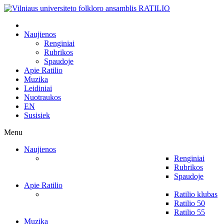
Naujienos
Renginiai
Rubrikos
Spaudoje
Apie Ratilio
Muzika
Leidiniai
Nuotraukos
EN
Susisiek
Menu
Naujienos
Renginiai
Rubrikos
Spaudoje
Apie Ratilio
Ratilio klubas
Ratilio 50
Ratilio 55
Muzika