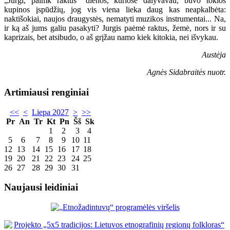
„Jurgi, paimk raktus“ dienos, kuriose dalyvavau, buvo tokios
kupinos įspūdžių, jog vis viena lieka daug kas neapkalbėta:
naktišokiai, naujos draugystės, nematyti muzikos instrumentai... Na,
ir ką aš jums galiu pasakyti? Jurgis paėmė raktus, žemė, nors ir su
kaprizais, bet atsibudo, o aš grįžau namo kiek kitokia, nei išvykau.
Austėja
Agnės Sidabraitės nuotr.
Artimiausi renginiai
<<
<
Liepa 2027
>
>>
Pr
An
Tr
Kt
Pn
Šš
Sk
1
2
3
4
5
6
7
8
9
10
11
12
13
14
15
16
17
18
19
20
21
22
23
24
25
26
27
28
29
30
31
Naujausi leidiniai