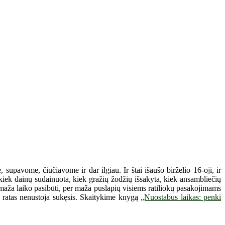
sūpavome, čiūčiavome ir dar ilgiau. Ir štai išaušo birželio 16-oji, ir
iek dainų sudainuota, kiek gražių žodžių išsakyta, kiek ansambliečių
er maža laiko pasibūti, per maža puslapių visiems ratiliokų pasakojimams
o“ ratas nenustoja sukęsis. Skaitykime knygą
„Nuostabus laikas: penki