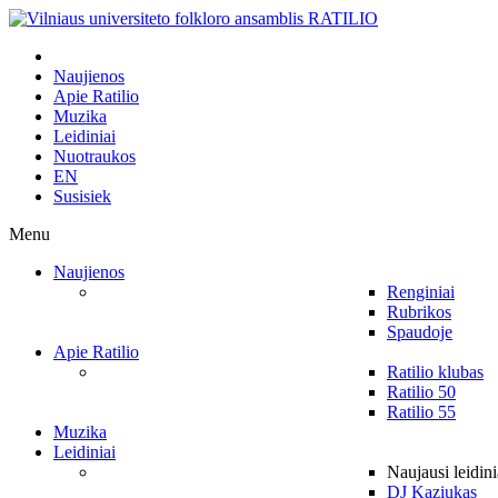
Naujienos
Apie Ratilio
Muzika
Leidiniai
Nuotraukos
EN
Susisiek
Menu
Naujienos
Renginiai
Rubrikos
Spaudoje
Apie Ratilio
Ratilio klubas
Ratilio 50
Ratilio 55
Muzika
Leidiniai
Naujausi leidini
DJ Kaziukas