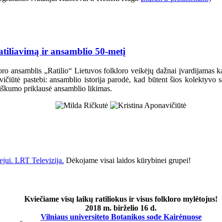
atiliavimą ir ansamblio 50-metį
loro ansamblis „Ratilio“ Lietuvos folkloro veikėjų dažnai įvardijamas ka
ičiūtė pastebi: ansamblio istorija parodė, kad būtent šios kolektyvo s
škumo priklausė ansamblio likimas.
ejui. LRT Televizija.
Dėkojame visai laidos kūrybinei grupei!
Kviečiame visų laikų ratiliokus ir visus folkloro mylėtojus!
2018 m. birželio 16 d.
Vilniaus universiteto Botanikos sode Kairėnuose