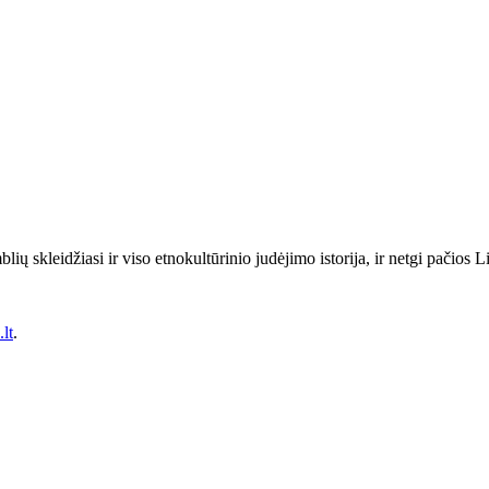
ų skleidžiasi ir viso etnokultūrinio judėjimo istorija, ir netgi pačios Li
lt
.