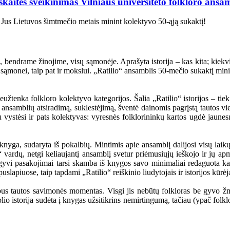
kaitės sveikinimas Vilniaus universiteto folkloro ansa
u Jus Lietuvos šimtmečio metais minint kolektyvo 50-ąją sukaktį!
, bendrame žinojime, visų sąmonėje. Aprašyta istorija – kas kita; kiekvien
nei sąmonei, taip pat ir mokslui. „Ratilio“ ansamblis 50-mečio sukaktį m
žtenka folkloro kolektyvo kategorijos. Šalia „Ratilio“ istorijos – tiek 
o ansamblių atsiradimą, suklestėjimą, šventė dainomis pagrįstą tautos vie
etu vystėsi ir pats kolektyvas: vyresnės folklorininkų kartos ugdė jaune
knyga, sudaryta iš pokalbių. Mintimis apie ansamblį dalijosi visų laikų
o“ vardų, netgi keliaujantį ansamblį svetur priėmusiųjų ieškojo ir jų 
: gyvi pasakojimai tarsi skamba iš knygos savo minimaliai redaguota ka
slapiuose, taip tapdami „Ratilio“ reiškinio liudytojais ir istorijos kūrėj
arbus tautos savimonės momentas. Visgi jis nebūtų folkloras be gyvo ž
samblio istorija sudėta į knygas užsitikrins nemirtingumą, tačiau (ypač 