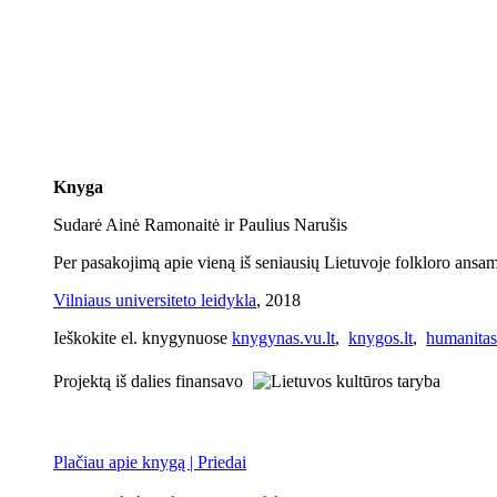
Knyga
Sudarė Ainė Ramonaitė ir Paulius Narušis
Per pasakojimą apie vieną iš seniausių Lietuvoje folkloro ansambli
Vilniaus universiteto leidykla
, 2018
Ieškokite el. knygynuose
knygynas.vu.lt
,
knygos.lt
,
humanitas.
Projektą iš dalies finansavo
Plačiau apie knygą | Priedai