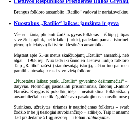
Lietuvos Respublikos Prezidentės Dalios Grybaus
Brangūs folkloro ansamblio „Ratilio“ vadovai ir nariai,sveikin
Nuostabus „Ratilio“ laikas: įamžinta ir gyva
Vìena – žinia, plintanti žodžiu: gyvas folkloras – iš lūpų į lūpas
save žinią aplink, bet ir laiku į priekį, padedant pamatą istori
pirmųjų iniciatyvų iki tvirto, klestinčio ansamblio.
Mąstant apie 51-us metus skaičiuojantį „Ratilio“ ansamblį, nebeu
atgal – 1968-ieji. Nuo tada iki šiandien Lietuva liudijo folklor
Taip „Ratilio“ rašėsi į stambesniąją istoriją; tačiau tuo pat m
pamilti tautosaką ir rasti savo vietą folklore.
„Nuostabus laikas: penki „Ratilio“ gyvenimo dešimtmečiai“
– 
dalyviai. Norinčiųjų pasidalinti prisiminimais, žinomų „Ratili
Narušis. Knygos iš pokalbių idėja – neatsitiktinai folkloriška
ansambliečiai ir ne tik išguldė savo pasakojimus spausdintuose pu
Surinktas, užrašytas, tiriamas ir nagrinėjamas folkloras – sv
žodžio ir be jį tiesiogiai suvokiančiojo – atlikėjo. Taip ir an
Tad pradedame 51-ąjį sezoną – ir toliau
ratiliuojame
.