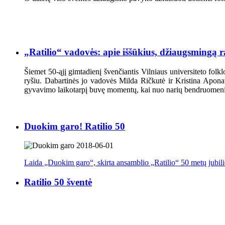
„Ratilio“ vadovės: apie iššūkius, džiaugsmingą r
Šiemet 50-ąjį gimtadienį švenčiantis Vilniaus universiteto folk
ryšiu. Dabartinės jo vadovės Milda Ričkutė ir Kristina Aponav
gyvavimo laikotarpį buvę momentų, kai nuo narių bendruomeni
Duokim garo! Ratilio 50
Laida „Duokim garo“, skirta ansamblio „Ratilio“ 50 metų jubili
Ratilio 50 šventė