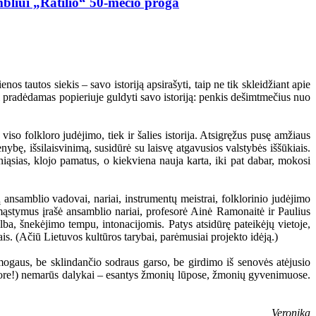
mbliui „Ratilio“ 50-mečio proga
os tautos siekis – savo istoriją apsirašyti, taip ne tik skleidžiant apie
ini pradėdamas popieriuje guldyti savo istoriją: penkis dešimtmečius nuo
viso folkloro judėjimo, tiek ir šalies istorija. Atsigręžus pusę amžiaus
nybę, išsilaisvinimą, susidūrė su laisvę atgavusios valstybės iššūkiais.
sniąsias, klojo pamatus, o kiekviena nauja karta, iki pat dabar, mokosi
 ansamblio vadovai, nariai, instrumentų meistrai, folklorinio judėjimo
apmąstymus įrašė ansamblio nariai, profesorė Ainė Ramonaitė ir Paulius
lba, šnekėjimo tempu, intonacijomis. Patys atsidūrę pateikėjų vietoje,
ais. (Ačiū Lietuvos kultūros tarybai, parėmusiai projekto idėją.)
mogaus, be sklindančio sodraus garso, be girdimo iš senovės atėjusio
folklore!) nemarūs dalykai – esantys žmonių lūpose, žmonių gyvenimuose.
Veronika