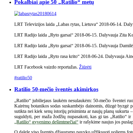
Pokalbiai apie 50 „Ratilio“ metų
LRT Televizijos laida „Labas rytas, Lietuva“ 2018-06-14. Daly
LRT Radijo laida „Ryto garsai“ 2018-06-15. Dalyvauja Zita K
LRT Radijo laida „Ryto garsai“ 2018-06-15. Dalyvauja Damilė
LRT Radijo laida „Ryto rasa krito“ 2018-06-24. Dalyvauja Ai
LRT Facebook vaizdo reportažas.
Žiūrėti
#ratilio50
Ratilio 50-mečio šventės akimirkos
„Ratilio“ jubiliejaus laukėm nesulaukėm: 50-mečio šventei ruošt
Kairėnų botanikos sodas suskambėjo dainomis, dūzgė byzgė pašn
sutikta nei kiek senų istorijų prisiminta ar naujų planų sukurta
suguldyti, per maža žodžių nupasakoti, kas gi tas „Ratilio“ ir
„Ratilio“ gyvenimo dešimtmečiai“
ir rašykime naujus jos puslap
O dalelę viso šventės džiaugsmo pavyko užfiksuoti uoliems fot