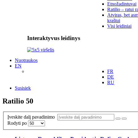
Etnožadintuvai
Ratilio – ratui r
Atviras, bet asm
kraštui
Visi leidiniai
Interaktyvus leidinys
Nuotraukos
EN
FR
DE
RU
Susisiek
Ratilio 50
Įveskite dalį pavadinimo
Rodyti po