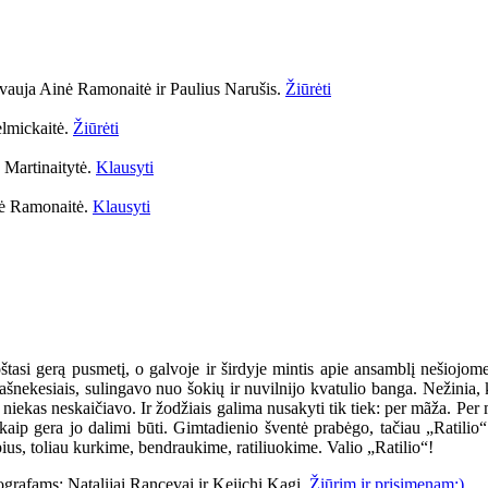
vauja Ainė Ramonaitė ir Paulius Narušis.
Žiūrėti
elmickaitė.
Žiūrėti
 Martinaitytė.
Klausyti
nė Ramonaitė.
Klausyti
asi gerą pusmetį, o galvoje ir širdyje mintis apie ansamblį nešiojome, 
ekesiais, sulingavo nuo šokių ir nuvilnijo kvatulio banga. Nežinia, k
 – niekas neskaičiavo. Ir žodžiais galima nusakyti tik tiek: per mãža. P
 kaip gera jo dalimi būti. Gimtadienio šventė prabėgo, tačiau „Ratili
ius, toliau kurkime, bendraukime, ratiliuokime. Valio „Ratilio“!
ografams: Natalijai Rancevai ir Keiichi Kagi.
Žiūrim ir prisimenam:)