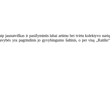
ip jaunatviškas ir pasižymintis labai artimu bei tvirtu kolektyvo narių
avybės yra pagrindinis jo gyvybingumo šaltinis, o per visą „Ratilio“