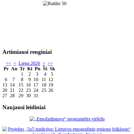
Artimiausi renginiai
<<
<
Liepa 2026
>
>>
Pr
An
Tr
Kt
Pn
Šš
Sk
1
2
3
4
5
6
7
8
9
10
11
12
13
14
15
16
17
18
19
20
21
22
23
24
25
26
27
28
29
30
31
Naujausi leidiniai