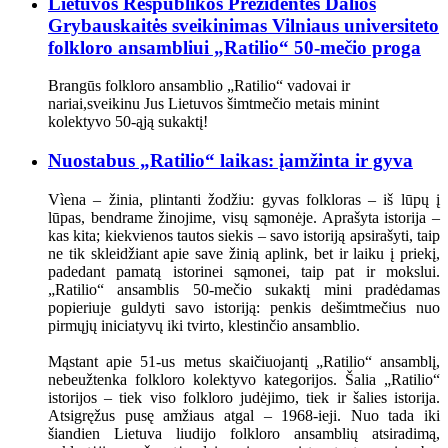
Lietuvos Respublikos Prezidentės Dalios
Grybauskaitės sveikinimas Vilniaus universiteto
folkloro ansambliui „Ratilio“ 50-mečio proga
Brangūs folkloro ansamblio „Ratilio“ vadovai ir
nariai,sveikinu Jus Lietuvos šimtmečio metais minint
kolektyvo 50-ąją sukaktį!
Nuostabus „Ratilio“ laikas: įamžinta ir gyva
Vìena – žinia, plintanti žodžiu: gyvas folkloras – iš lūpų į
lūpas, bendrame žinojime, visų sąmonėje. Aprašyta istorija –
kas kita; kiekvienos tautos siekis – savo istoriją apsirašyti, taip
ne tik skleidžiant apie save žinią aplink, bet ir laiku į priekį,
padedant pamatą istorinei sąmonei, taip pat ir mokslui.
„Ratilio“ ansamblis 50-mečio sukaktį mini pradėdamas
popieriuje guldyti savo istoriją: penkis dešimtmečius nuo
pirmųjų iniciatyvų iki tvirto, klestinčio ansamblio.
Mąstant apie 51-us metus skaičiuojantį „Ratilio“ ansamblį,
nebeužtenka folkloro kolektyvo kategorijos. Šalia „Ratilio“
istorijos – tiek viso folkloro judėjimo, tiek ir šalies istorija.
Atsigręžus pusę amžiaus atgal – 1968-ieji. Nuo tada iki
šiandien Lietuva liudijo folkloro ansamblių atsiradimą,