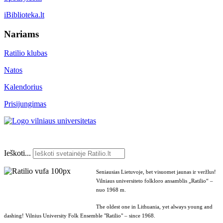
iBiblioteka.lt
Nariams
Ratilio klubas
Natos
Kalendorius
Prisijungimas
Ieškoti...
Seniausias Lietuvoje, bet visuomet jaunas ir veržlus!
Vilniaus universiteto folkloro ansamblis „Ratilio“ –
nuo 1968 m.
The oldest one in Lithuania, yet always young and
dashing! Vilnius University Folk Ensemble "Ratilio" – since 1968.