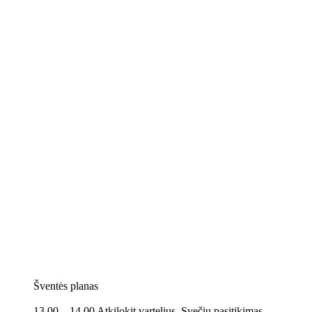
Šventės planas
13.00 – 14.00 Atkilokit vartelius. Svečių pasitikimas