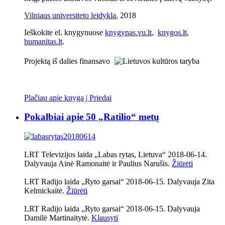
Vilniaus universiteto leidykla
, 2018
Ieškokite el. knygynuose
knygynas.vu.lt
,
knygos.lt
,
humanitas.lt
.
Projektą iš dalies finansavo
Plačiau apie knygą | Priedai
Pokalbiai apie 50 „Ratilio“ metų
LRT Televizijos laida „Labas rytas, Lietuva“ 2018-06-14.
Dalyvauja Ainė Ramonaitė ir Paulius Narušis.
Žiūrėti
LRT Radijo laida „Ryto garsai“ 2018-06-15. Dalyvauja Zita
Kelmickaitė.
Žiūrėti
LRT Radijo laida „Ryto garsai“ 2018-06-15. Dalyvauja
Damilė Martinaitytė.
Klausyti