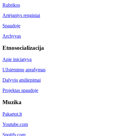
Rubrikos
Artėjantys renginiai
Spaudoje
Archyvas
Etnosocializacija
Apie iniciatyvą
Užsiėmimų aprašymas
Dalyvių atsiliepimai
Projektas spaudoje
Muzika
Pakartot.lt
Youtube.com
Spotify.com