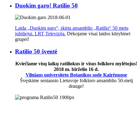
Duokim garo! Ratilio 50
Laida „Duokim garo“, skirta ansamblio „Ratilio“ 50 metų
jubiliejui. LRT Televizija.
Dėkojame visai laidos kūrybinei
grupei!
Ratilio 50 šventė
Kviečiame visų laikų ratiliokus ir visus folkloro mylėtojus!
2018 m. birželio 16 d.
Vilniaus universiteto Botanikos sode Kairėnuose
Švęskime seniausio Lietuvoje folkloro ansamblio 50-metį
drauge!