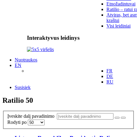
Etnožadintuvai
Ratilio – ratui r
Atviras, bet asm
kraštui
Visi leidiniai
Interaktyvus leidinys
Nuotraukos
EN
FR
DE
RU
Susisiek
Ratilio 50
Įveskite dalį pavadinimo
Rodyti po