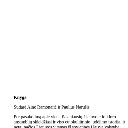
Knyga
Sudarė Ainė Ramonaitė ir Paulius Narušis
Per pasakojimą apie vieną iš seniausių Lietuvoje folkloro
ansamblių skleidžiasi ir viso etnokultūrinio judėjimo istorija, ir
netgi pačios Lietuvos virsmas iš sovietinės į laisvą valstybę.