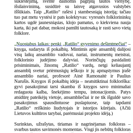
suklestėjimą, šventė dainomis pagrįstą tautos vienybę,
išsilaisvinimą, susidūrė su laisvę atgavusios valstybės
iššūkiais. Taip „Ratilio“ rašėsi į stambesniąją istoriją; tačiau
tuo pat metu vystėsi ir pats kolektyvas: vyresnės folklorininkų
kartos ugdė jaunesniąsias, klojo pamatus, o kiekviena nauja
karta, iki pat dabar, mokosi pamilti tautosaką ir rasti savo vietą
folklore.
„Nuostabus laikas: penki „Ratilio“ gyvenimo dešimtmečiai“
–
knyga, sudaryta iš pokalbių. Mintimis apie ansamblį dalijosi
visų laikų ansamblio vadovai, nariai, instrumentų meistrai,
folklorinio judėjimo dalyviai. Norinčiųjų pasidalinti
prisiminimais, žinomų „Ratilio“ vardų, netgi keliaujantį
ansamblį svetur priėmusiųjų ieškojo ir jų apmąstymus įrašė
ansamblio nariai, profesorė Ainė Ramonaitė ir Paulius
Narušis. Knygos iš pokalbių idėja – neatsitiktinai folkloriška:
gyvi pasakojimai tarsi skamba iš knygos savo minimaliai
redaguota kalba, šnekėjimo tempu, intonacijomis. Patys
atsidūrę pateikėjų vietoje, ansambliečiai ir ne tik išguldė savo
pasakojimus spausdintuose puslapiuose, taip tapdami
„Ratilio“ reiškinio liudytojais ir istorijos kūrėjais. (Ačiū
Lietuvos kultūros tarybai, parėmusiai projekto idėją.)
Surinktas, užrašytas, tiriamas ir nagrinėjamas folkloras –
svarbus tautos savimonės momentas. Visgi jis nebūtų folkloras