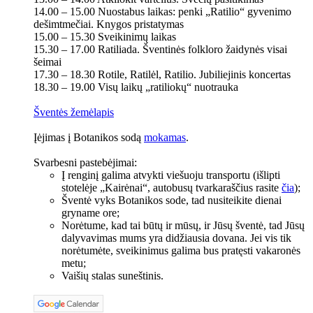
14.00 – 15.00 Nuostabus laikas: penki „Ratilio“ gyvenimo
dešimtmečiai. Knygos pristatymas
15.00 – 15.30 Sveikinimų laikas
15.30 – 17.00 Ratiliada. Šventinės folkloro žaidynės visai
šeimai
17.30 – 18.30 Rotile, Ratilėl, Ratilio. Jubiliejinis koncertas
18.30 – 19.00 Visų laikų „ratiliokų“ nuotrauka
Šventės žemėlapis
Įėjimas į Botanikos sodą
mokamas
.
Svarbesni pastebėjimai:
Į renginį galima atvykti viešuoju transportu (išlipti
stotelėje „Kairėnai“, autobusų tvarkaraščius rasite
čia
);
Šventė vyks Botanikos sode, tad nusiteikite dienai
gryname ore;
Norėtume, kad tai būtų ir mūsų, ir Jūsų šventė, tad Jūsų
dalyvavimas mums yra didžiausia dovana. Jei vis tik
norėtumėte, sveikinimus galima bus pratęsti vakaronės
metu;
Vaišių stalas suneštinis.