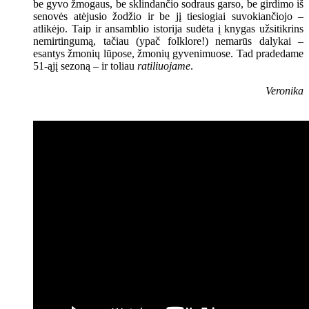
be gyvo žmogaus, be sklindančio sodraus garso, be girdimo iš
senovės atėjusio žodžio ir be jį tiesiogiai suvokiančiojo –
atlikėjo. Taip ir ansamblio istorija sudėta į knygas užsitikrins
nemirtingumą, tačiau (ypač folklore!) nemarūs dalykai –
esantys žmonių lūpose, žmonių gyvenimuose. Tad pradedame
51-ąjį sezoną – ir toliau
ratiliuojame
.
Veronika