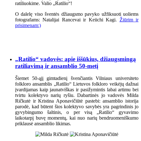
ratiliuokime. Valio „Ratilio“!
O dalelę viso šventės džiaugsmo pavyko užfiksuoti uoliems
fotografams: Natalijai Rancevai ir Keiichi Kagi.
Žiūrim ir
prisimenam:)
„Ratilio“ vadovės: apie iššūkius, džiaugsmingą
ratiliavimą ir ansamblio 50-metį
Šiemet 50-ąjį gimtadienį švenčiantis Vilniaus universiteto
folkloro ansamblis „Ratilio“ Lietuvos folkloro veikėjų dažnai
įvardijamas kaip jaunatviškas ir pasižymintis labai artimu bei
tvirtu kolektyvo narių ryšiu. Dabartinės jo vadovės Milda
Ričkutė ir Kristina Aponavičiūtė pastebi: ansamblio istorija
parodė, kad būtent šios kolektyvo savybės yra pagrindinis jo
gyvybingumo šaltinis, o per visą „Ratilio“ gyvavimo
laikotarpį buvę momentų, kai nuo narių bendruomeniškumo
priklausė ansamblio likimas.