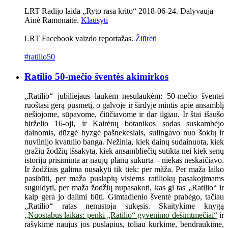
LRT Radijo laida „Ryto rasa krito“ 2018-06-24. Dalyvauja
Ainė Ramonaitė.
Klausyti
LRT Facebook vaizdo reportažas.
Žiūrėti
#ratilio50
Ratilio 50-mečio šventės akimirkos
„Ratilio“ jubiliejaus laukėm nesulaukėm: 50-mečio šventei
ruoštasi gerą pusmetį, o galvoje ir širdyje mintis apie ansamblį
nešiojome, sūpavome, čiūčiavome ir dar ilgiau. Ir štai išaušo
birželio 16-oji, ir Kairėnų botanikos sodas suskambėjo
dainomis, dūzgė byzgė pašnekesiais, sulingavo nuo šokių ir
nuvilnijo kvatulio banga. Nežinia, kiek dainų sudainuota, kiek
gražių žodžių išsakyta, kiek ansambliečių sutikta nei kiek senų
istorijų prisiminta ar naujų planų sukurta – niekas neskaičiavo.
Ir žodžiais galima nusakyti tik tiek: per mãža. Per maža laiko
pasibūti, per maža puslapių visiems ratiliokų pasakojimams
suguldyti, per maža žodžių nupasakoti, kas gi tas „Ratilio“ ir
kaip gera jo dalimi būti. Gimtadienio šventė prabėgo, tačiau
„Ratilio“ ratas nenustoja sukęsis. Skaitykime knygą
„Nuostabus laikas: penki „Ratilio“ gyvenimo dešimtmečiai“
ir
rašykime naujus jos puslapius, toliau kurkime, bendraukime,