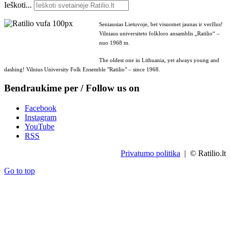
Ieškoti...
Seniausias Lietuvoje, bet visuomet jaunas ir veržlus!
Vilniaus universiteto folkloro ansamblis „Ratilio“ –
nuo 1968 m.
The oldest one in Lithuania, yet always young and
dashing! Vilnius University Folk Ensemble "Ratilio" – since 1968.
Bendraukime per / Follow us on
Facebook
Instagram
YouTube
RSS
Privatumo politika
| © Ratilio.lt
Go to top