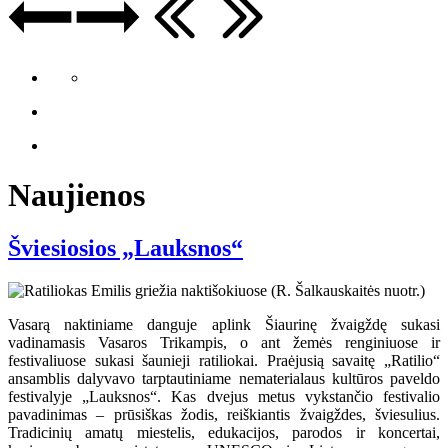
Naujienos
Šviesiosios „Lauksnos“
Vasarą naktiniame danguje aplink Šiaurinę žvaigždę sukasi
vadinamasis Vasaros Trikampis, o ant žemės renginiuose ir
festivaliuose sukasi šaunieji ratiliokai. Praėjusią savaitę „Ratilio“
ansamblis dalyvavo tarptautiniame nematerialaus kultūros paveldo
festivalyje „Lauksnos“. Kas dvejus metus vykstančio festivalio
pavadinimas – prūsiškas žodis, reiškiantis žvaigždes, šviesulius.
Tradicinių amatų miestelis, edukacijos, parodos ir koncertai,