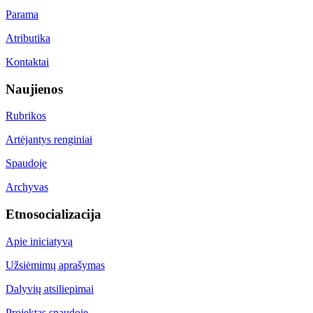
Parama
Atributika
Kontaktai
Naujienos
Rubrikos
Artėjantys renginiai
Spaudoje
Archyvas
Etnosocializacija
Apie iniciatyvą
Užsiėmimų aprašymas
Dalyvių atsiliepimai
Projektas spaudoje