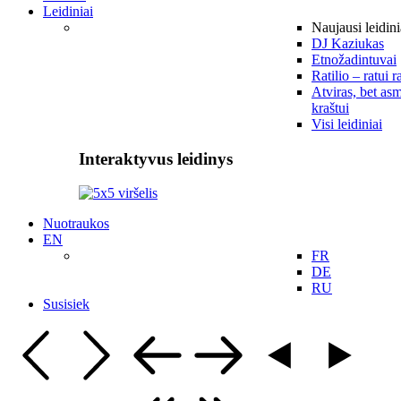
Leidiniai
Naujausi leidini
DJ Kaziukas
Etnožadintuvai
Ratilio – ratui r
Atviras, bet asm
kraštui
Visi leidiniai
Interaktyvus leidinys
Nuotraukos
EN
FR
DE
RU
Susisiek