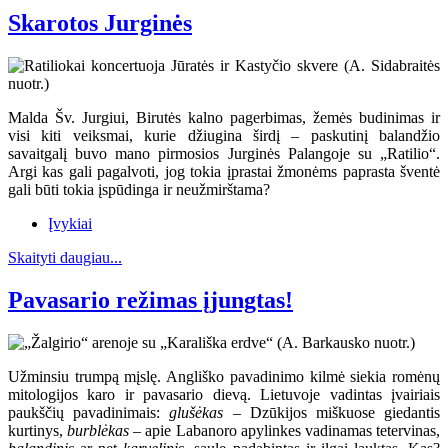
Skarotos Jurginės
Malda Šv. Jurgiui, Birutės kalno pagerbimas, žemės budinimas ir
visi kiti veiksmai, kurie džiugina širdį – paskutinį balandžio
savaitgalį buvo mano pirmosios Jurginės Palangoje su „Ratilio“.
Argi kas gali pagalvoti, jog tokia įprastai žmonėms paprasta šventė
gali būti tokia įspūdinga ir neužmirštama?
Įvykiai
Skaityti daugiau...
Pavasario režimas įjungtas!
Užminsiu trumpą mįslę. Angliško pavadinimo kilmė siekia romėnų
mitologijos karo ir pavasario dievą. Lietuvoje vadintas įvairiais
paukščių pavadinimais:
glušėkas
– Dzūkijos miškuose giedantis
kurtinys,
burblėkas
– apie Labanoro apylinkes vadinamas tetervinas,