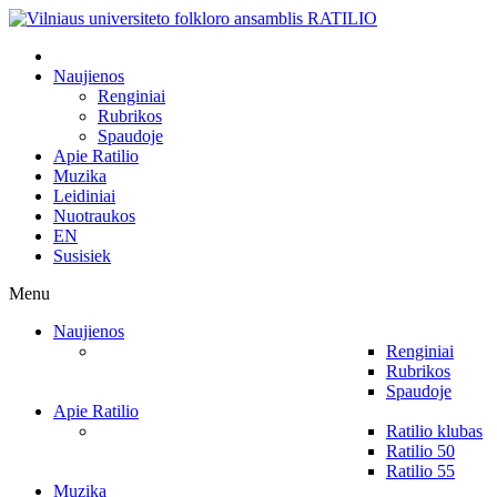
Naujienos
Renginiai
Rubrikos
Spaudoje
Apie Ratilio
Muzika
Leidiniai
Nuotraukos
EN
Susisiek
Menu
Naujienos
Renginiai
Rubrikos
Spaudoje
Apie Ratilio
Ratilio klubas
Ratilio 50
Ratilio 55
Muzika