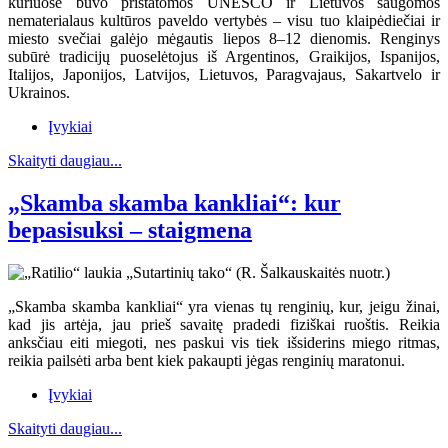
kuriuose buvo pristatomos UNESCO ir Lietuvos saugomos
nematerialaus kultūros paveldo vertybės – visu tuo klaipėdiečiai ir
miesto svečiai galėjo mėgautis liepos 8–12 dienomis. Renginys
subūrė tradicijų puoselėtojus iš Argentinos, Graikijos, Ispanijos,
Italijos, Japonijos, Latvijos, Lietuvos, Paragvajaus, Sakartvelo ir
Ukrainos.
Įvykiai
Skaityti daugiau...
„Skamba skamba kankliai“: kur
bepasisuksi – staigmena
„Skamba skamba kankliai“ yra vienas tų renginių, kur, jeigu žinai,
kad jis artėja, jau prieš savaitę pradedi fiziškai ruoštis. Reikia
anksčiau eiti miegoti, nes paskui vis tiek išsiderins miego ritmas,
reikia pailsėti arba bent kiek pakaupti jėgas renginių maratonui.
Įvykiai
Skaityti daugiau...