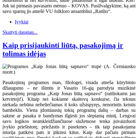
balandinis
ar net
karvelinis
, saule padabintas ir ilgai lauktas. Kas?
Juk tai pirmasis pavasario mėnuo – KOVAS. Pasižvalgykime, ką ant
savo sparnų jis atnešė VU folkloro ansambliui „Ratilio“.
Įvykiai
Skaityti daugiau...
Kaip prisijaukinti liūtą, pasakojimą ir
tolimas idėjas
Pasakojimų programos man, filologei, visada atneša kūrybinio
džiaugsmo – ne išimtis ir Vasario 16-ąją parodyta muzikinė
pasakojimų programa „Kaip Jonas liūtą sapnavo“ (ratiliokams jau
ketvirtoji!). Kitaip nei kokiame skaitovų konkurse, čia tekstas
niekada nebūna nebeliečiamas it koks užsispyręs, nenorintis keistis
bambeklis. Viena įdomiausių tokių programų dalių – darbas su
sakme ar pasaka ir bandymas išgirsti jos slepiamą mintį. Lengvai
savo logikos neatskleidžiančiuose siužetuose tenka įsivaizduoti
įvykio priešistorę, priežastis ir pasekmes – tik taip pasakojama
istorija patikėsi pats ir įtikinsi kitus. Kaip dar pačiais pirmais
susitikimais mus išmokė kaskart su ratiliokais dirbanti
storytellingo