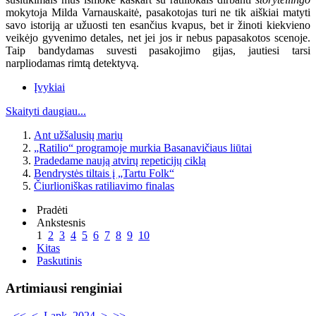
mokytoja Milda Varnauskaitė, pasakotojas turi ne tik aiškiai matyti
savo istoriją ar užuosti ten esančius kvapus, bet ir žinoti kiekvieno
veikėjo gyvenimo detales, net jei jos ir nebus papasakotos scenoje.
Taip bandydamas suvesti pasakojimo gijas, jautiesi tarsi
narpliodamas rimtą detektyvą.
Įvykiai
Skaityti daugiau...
Ant užšalusių marių
„Ratilio“ programoje murkia Basanavičiaus liūtai
Pradedame naują atvirų repeticijų ciklą
Bendrystės tiltais į „Tartu Folk“
Čiurlioniškas ratiliavimo finalas
Pradėti
Ankstesnis
1
2
3
4
5
6
7
8
9
10
Kitas
Paskutinis
Artimiausi renginiai
<<
<
Lapk. 2024
>
>>