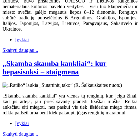
kuriuose buvo pristatomos UNESCO ir Lietuvos saugomos
nematerialaus kultūros paveldo vertybės – visu tuo klaipėdiečiai ir
miesto svečiai galėjo mėgautis liepos 8–12 dienomis. Renginys
subūrė tradicijų puoselėtojus iš Argentinos, Graikijos, Ispanijos,
Italijos, Japonijos, Latvijos, Lietuvos, Paragvajaus, Sakartvelo ir
Ukrainos.
Įvykiai
Skaityti daugiau...
„Skamba skamba kankliai“: kur
bepasisuksi – staigmena
„Skamba skamba kankliai“ yra vienas tų renginių, kur, jeigu žinai,
kad jis artėja, jau prieš savaitę pradedi fiziškai ruoštis. Reikia
anksčiau eiti miegoti, nes paskui vis tiek išsiderins miego ritmas,
reikia pailsėti arba bent kiek pakaupti jėgas renginių maratonui.
Įvykiai
Skaityti daugiau...