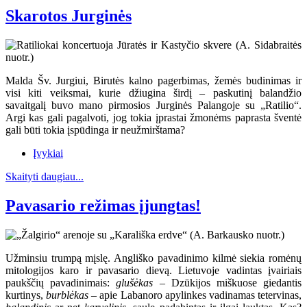
Skarotos Jurginės
Malda Šv. Jurgiui, Birutės kalno pagerbimas, žemės budinimas ir
visi kiti veiksmai, kurie džiugina širdį – paskutinį balandžio
savaitgalį buvo mano pirmosios Jurginės Palangoje su „Ratilio“.
Argi kas gali pagalvoti, jog tokia įprastai žmonėms paprasta šventė
gali būti tokia įspūdinga ir neužmirštama?
Įvykiai
Skaityti daugiau...
Pavasario režimas įjungtas!
Užminsiu trumpą mįslę. Angliško pavadinimo kilmė siekia romėnų
mitologijos karo ir pavasario dievą. Lietuvoje vadintas įvairiais
paukščių pavadinimais:
glušėkas
– Dzūkijos miškuose giedantis
kurtinys,
burblėkas
– apie Labanoro apylinkes vadinamas tetervinas,