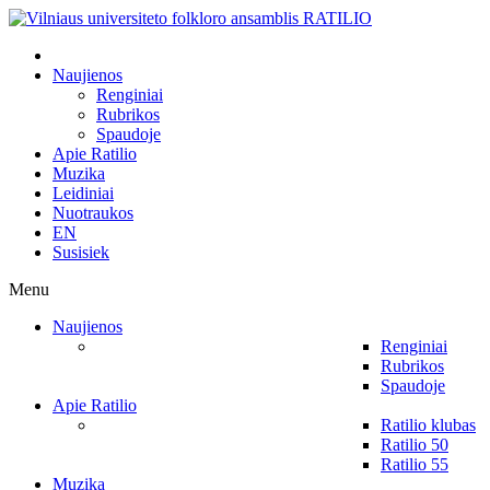
Naujienos
Renginiai
Rubrikos
Spaudoje
Apie Ratilio
Muzika
Leidiniai
Nuotraukos
EN
Susisiek
Menu
Naujienos
Renginiai
Rubrikos
Spaudoje
Apie Ratilio
Ratilio klubas
Ratilio 50
Ratilio 55
Muzika