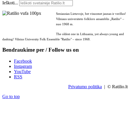
Ieškoti...
Seniausias Lietuvoje, bet visuomet jaunas ir veržlus!
Vilniaus universiteto folkloro ansamblis „Ratilio“ –
nuo 1968 m.
The oldest one in Lithuania, yet always young and
dashing! Vilnius University Folk Ensemble "Ratilio" – since 1968.
Bendraukime per / Follow us on
Facebook
Instagram
YouTube
RSS
Privatumo politika
| © Ratilio.lt
Go to top