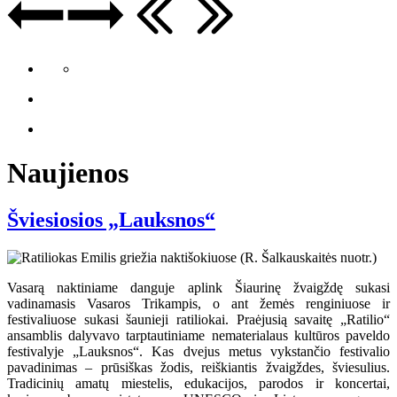
Naujienos
Šviesiosios „Lauksnos“
Vasarą naktiniame danguje aplink Šiaurinę žvaigždę sukasi
vadinamasis Vasaros Trikampis, o ant žemės renginiuose ir
festivaliuose sukasi šaunieji ratiliokai. Praėjusią savaitę „Ratilio“
ansamblis dalyvavo tarptautiniame nematerialaus kultūros paveldo
festivalyje „Lauksnos“. Kas dvejus metus vykstančio festivalio
pavadinimas – prūsiškas žodis, reiškiantis žvaigždes, šviesulius.
Tradicinių amatų miestelis, edukacijos, parodos ir koncertai,