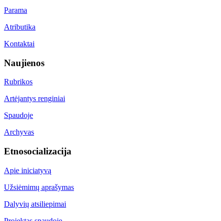
Parama
Atributika
Kontaktai
Naujienos
Rubrikos
Artėjantys renginiai
Spaudoje
Archyvas
Etnosocializacija
Apie iniciatyvą
Užsiėmimų aprašymas
Dalyvių atsiliepimai
Projektas spaudoje