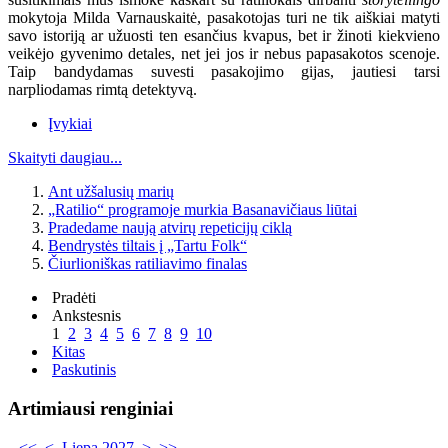
mokytoja Milda Varnauskaitė, pasakotojas turi ne tik aiškiai matyti
savo istoriją ar užuosti ten esančius kvapus, bet ir žinoti kiekvieno
veikėjo gyvenimo detales, net jei jos ir nebus papasakotos scenoje.
Taip bandydamas suvesti pasakojimo gijas, jautiesi tarsi
narpliodamas rimtą detektyvą.
Įvykiai
Skaityti daugiau...
Ant užšalusių marių
„Ratilio“ programoje murkia Basanavičiaus liūtai
Pradedame naują atvirų repeticijų ciklą
Bendrystės tiltais į „Tartu Folk“
Čiurlioniškas ratiliavimo finalas
Pradėti
Ankstesnis
1
2
3
4
5
6
7
8
9
10
Kitas
Paskutinis
Artimiausi renginiai
<<
<
Liepa 2027
>
>>