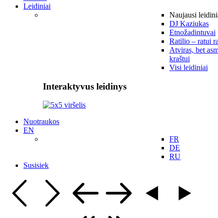
Leidiniai
Naujausi leidini
DJ Kaziukas
Etnožadintuvai
Ratilio – ratui r
Atviras, bet asm
kraštui
Visi leidiniai
Interaktyvus leidinys
Nuotraukos
EN
FR
DE
RU
Susisiek