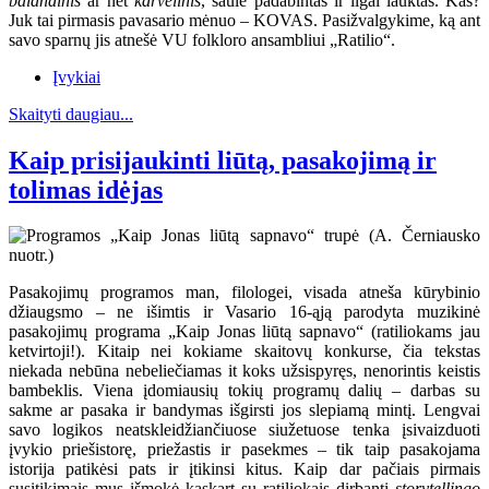
balandinis
ar net
karvelinis
, saule padabintas ir ilgai lauktas. Kas?
Juk tai pirmasis pavasario mėnuo – KOVAS. Pasižvalgykime, ką ant
savo sparnų jis atnešė VU folkloro ansambliui „Ratilio“.
Įvykiai
Skaityti daugiau...
Kaip prisijaukinti liūtą, pasakojimą ir
tolimas idėjas
Pasakojimų programos man, filologei, visada atneša kūrybinio
džiaugsmo – ne išimtis ir Vasario 16-ąją parodyta muzikinė
pasakojimų programa „Kaip Jonas liūtą sapnavo“ (ratiliokams jau
ketvirtoji!). Kitaip nei kokiame skaitovų konkurse, čia tekstas
niekada nebūna nebeliečiamas it koks užsispyręs, nenorintis keistis
bambeklis. Viena įdomiausių tokių programų dalių – darbas su
sakme ar pasaka ir bandymas išgirsti jos slepiamą mintį. Lengvai
savo logikos neatskleidžiančiuose siužetuose tenka įsivaizduoti
įvykio priešistorę, priežastis ir pasekmes – tik taip pasakojama
istorija patikėsi pats ir įtikinsi kitus. Kaip dar pačiais pirmais
susitikimais mus išmokė kaskart su ratiliokais dirbanti
storytellingo