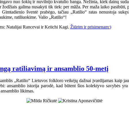
gavo nuo šokių ir nuvilnijo kvatulio banga. Nežinia, kiek dainų sudain
 Ir žodžiais galima nusakyti tik tiek: per mãža. Per maža laiko pasibūti
i. Gimtadienio šventė prabėgo, tačiau „Ratilio“ ratas nenustoja suk
ukime, ratiliuokime. Valio „Ratilio“!
s: Natalijai Rancevai ir Keiichi Kagi.
Žiūrim ir prisimenam:)
ingą ratiliavimą ir ansamblio 50-metį
samblis „Ratilio“ Lietuvos folkloro veikėjų dažnai įvardijamas kaip jaun
bi: ansamblio istorija parodė, kad būtent šios kolektyvo savybės yra
ansamblio likimas.