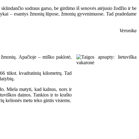
sklindančio sodraus garso, be girdimo iš senovės atėjusio žodžio ir be
ūs dalykai – esantys žmonių lūpose, žmonių gyvenimuose. Tad pradedame
Veronika
ų žmonių. Apačioje – miško paklotė,
366 tūkst. kvadratinių kilometrų. Tad
latybių.
do. Miela matyti, kad kalnus, nors ir
tuviškos dainos. Tankios ir to krašto
rių kelionės metu teko gintis visiems.