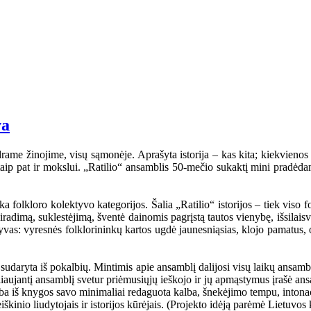
va
rame žinojime, visų sąmonėje. Aprašyta istorija – kas kita; kiekvienos ta
i, taip pat ir mokslui. „Ratilio“ ansamblis 50-mečio sukaktį mini pradėd
folkloro kolektyvo kategorijos. Šalia „Ratilio“ istorijos – tiek viso fol
iradimą, suklestėjimą, šventė dainomis pagrįstą tautos vienybę, išsilaisv
ktyvas: vyresnės folklorininkų kartos ugdė jaunesniąsias, klojo pamatus, 
udaryta iš pokalbių. Mintimis apie ansamblį dalijosi visų laikų ansambli
eliaujantį ansamblį svetur priėmusiųjų ieškojo ir jų apmąstymus įrašė an
mba iš knygos savo minimaliai redaguota kalba, šnekėjimo tempu, intonaci
kinio liudytojais ir istorijos kūrėjais. (Projekto idėją parėmė Lietuvos 