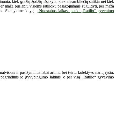
uota, kiek gražių žodžių išsakyta, kiek ansambliečių sutikta nei kiek
, per maža puslapių visiems ratiliokų pasakojimams suguldyti, per maža
ęsis. Skaitykime knygą
„Nuostabus laikas: penki „Ratilio“ gyvenimo
atviškas ir pasižymintis labai artimu bei tvirtu kolektyvo narių ryšiu.
 pagrindinis jo gyvybingumo šaltinis, o per visą „Ratilio“ gyvavimo