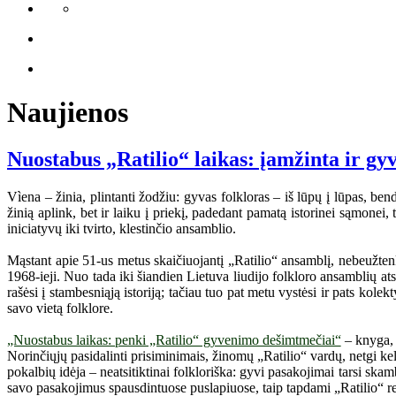
Naujienos
Nuostabus „Ratilio“ laikas: įamžinta ir gy
Vìena – žinia, plintanti žodžiu: gyvas folkloras – iš lūpų į lūpas, bend
žinią aplink, bet ir laiku į priekį, padedant pamatą istorinei sąmone
iniciatyvų iki tvirto, klestinčio ansamblio.
Mąstant apie 51-us metus skaičiuojantį „Ratilio“ ansamblį, nebeužtenka 
1968-ieji. Nuo tada iki šiandien Lietuva liudijo folkloro ansamblių ats
rašėsi į stambesniąją istoriją; tačiau tuo pat metu vystėsi ir pats kole
savo vietą folklore.
„Nuostabus laikas: penki „Ratilio“ gyvenimo dešimtmečiai“
– knyga, s
Norinčiųjų pasidalinti prisiminimais, žinomų „Ratilio“ vardų, netgi k
pokalbių idėja – neatsitiktinai folkloriška: gyvi pasakojimai tarsi ska
savo pasakojimus spausdintuose puslapiuose, taip tapdami „Ratilio“ reiš