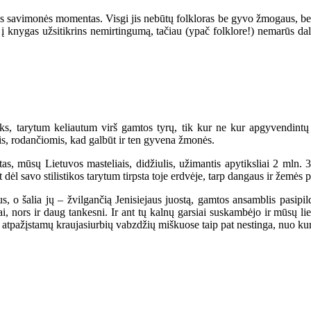
utos savimonės momentas. Visgi jis nebūtų folkloras be gyvo žmogaus, be 
udėta į knygas užsitikrins nemirtingumą, tačiau (ypač folklore!) nemar
oks, tarytum keliautum virš gamtos tyrų, tik kur ne kur apgyvendint
mis, rodančiomis, kad galbūt ir ten gyvena žmonės.
as, mūsų Lietuvos masteliais, didžiulis, užimantis apytiksliai 2 mln. 
t dėl savo stilistikos tarytum tirpsta toje erdvėje, tarp dangaus ir žemės p
, o šalia jų – žvilgančią Jenisiejaus juostą, gamtos ansamblis pasipil
i, nors ir daug tankesni. Ir ant tų kalnų garsiai suskambėjo ir mūsų lie
ire atpažįstamų kraujasiurbių vabzdžių miškuose taip pat nestinga, nuo ku