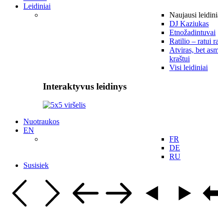
Leidiniai
Naujausi leidini
DJ Kaziukas
Etnožadintuvai
Ratilio – ratui r
Atviras, bet asm
kraštui
Visi leidiniai
Interaktyvus leidinys
Nuotraukos
EN
FR
DE
RU
Susisiek