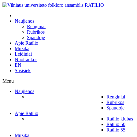
Naujienos
Renginiai
Rubrikos
Spaudoje
Apie Ratilio
Muzika
Leidiniai
Nuotraukos
EN
Susisiek
Menu
Naujienos
Renginiai
Rubrikos
Spaudoje
Apie Ratilio
Ratilio klubas
Ratilio 50
Ratilio 55
Muzika