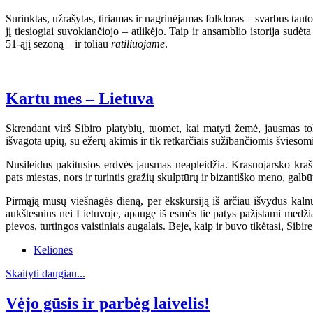
Surinktas, užrašytas, tiriamas ir nagrinėjamas folkloras – svarbus ta
jį tiesiogiai suvokiančiojo – atlikėjo. Taip ir ansamblio istorija s
51-ąjį sezoną – ir toliau
ratiliuojame
.
Kartu mes – Lietuva
Skrendant virš Sibiro platybių, tuomet, kai matyti žemė, jausmas t
išvagota upių, su ežerų akimis ir tik retkarčiais sužibančiomis švieso
Nusileidus pakitusios erdvės jausmas neapleidžia. Krasnojarsko krašt
pats miestas, nors ir turintis gražių skulptūrų ir bizantiško meno, galbū
Pirmąją mūsų viešnagės dieną, per ekskursiją iš arčiau išvydus kalnus
aukštesnius nei Lietuvoje, apaugę iš esmės tie patys pažįstami medžia
pievos, turtingos vaistiniais augalais. Beje, kaip ir buvo tikėtasi, Sib
Kelionės
Skaityti daugiau...
Vėjo gūsis ir parbėg laivelis!