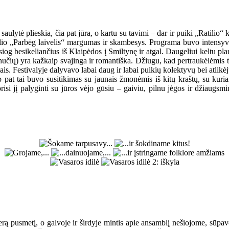
lytė plieskia, čia pat jūra, o kartu su tavimi – dar ir puiki „Ratilio“ k
valio „Parbėg laivelis“ margumas ir skambesys. Programa buvo intensyvi
iog besikeliančius iš Klaipėdos į Smiltynę ir atgal. Daugeliui keltu p
inučių) yra kažkaip svajinga ir romantiška. Džiugu, kad pertraukėlėmis t
vais. Festivalyje dalyvavo labai daug ir labai puikių kolektyvų bei atlikėjų
ip pat tai buvo susitikimas su jaunais žmonėmis iš kitų kraštų, su kur
risi jį palyginti su jūros vėjo gūsiu – gaiviu, pilnu jėgos ir džiaugsmi
ą pusmetį, o galvoje ir širdyje mintis apie ansamblį nešiojome, sūpavom