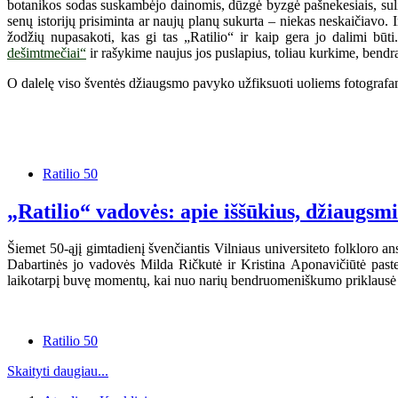
botanikos sodas suskambėjo dainomis, dūzgė byzgė pašnekesiais, sulin
senų istorijų prisiminta ar naujų planų sukurta – niekas neskaičiavo.
žodžių nupasakoti, kas gi tas „Ratilio“ ir kaip gera jo dalimi būt
dešimtmečiai“
ir rašykime naujus jos puslapius, toliau kurkime, bendra
O dalelę viso šventės džiaugsmo pavyko užfiksuoti uoliems fotografam
Ratilio 50
„Ratilio“ vadovės: apie iššūkius, džiaugsm
Šiemet 50-ąjį gimtadienį švenčiantis Vilniaus universiteto folkloro an
Dabartinės jo vadovės Milda Ričkutė ir Kristina Aponavičiūtė paste
laikotarpį buvę momentų, kai nuo narių bendruomeniškumo priklausė 
Ratilio 50
Skaityti daugiau...