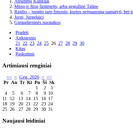
Atradimų Kankliai
Mūsų ir Jūsų šimtmetis, arba gegužinė Taline
Ratilio – jungtis tarp žmonių, kurios neįmanoma pamatyti, bet l
Jurgi, Jurgelaici
Gimtadieninės nuotaikos
Pradėti
Ankstesnis
21
22
23
24
25
26
27
28
29
30
Kitas
Paskutinis
Artimiausi renginiai
<<
<
Geg. 2026
>
>>
Pr
An
Tr
Kt
Pn
Šš
Sk
1
2
3
4
5
6
7
8
9
10
11
12
13
14
15
16
17
18
19
20
21
22
23
24
25
26
27
28
29
30
31
Naujausi leidiniai