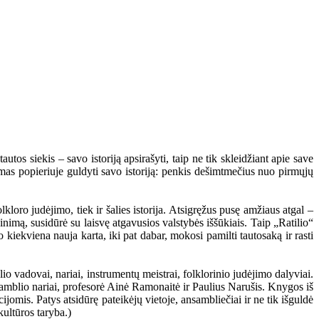
utos siekis – savo istoriją apsirašyti, taip ne tik skleidžiant apie save
amas popieriuje guldyti savo istoriją: penkis dešimtmečius nuo pirmųjų
kloro judėjimo, tiek ir šalies istorija. Atsigręžus pusę amžiaus atgal –
inimą, susidūrė su laisvę atgavusios valstybės iššūkiais. Taip „Ratilio“
o kiekviena nauja karta, iki pat dabar, mokosi pamilti tautosaką ir rasti
o vadovai, nariai, instrumentų meistrai, folklorinio judėjimo dalyviai.
samblio nariai, profesorė Ainė Ramonaitė ir Paulius Narušis. Knygos iš
jomis. Patys atsidūrę pateikėjų vietoje, ansambliečiai ir ne tik išguldė
kultūros taryba.)