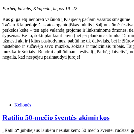
Parbėg laivelis, Klaipėda, liepos 19–22
Kas gi galėtų nenorėti važiuoti į Klaipėdą pačiam vasaros smagume – sau
Tačiau Klaipėdoje šias atostogautojiškas mintis į šalį nustūmė festi
perkėlos kelte – ten apie valandą grojome ir linksminome žmones, ties
šypsenas. Be to, šokti plaukiant laivu (net jei plaukimas trunka 15 m
užmesti akį ir į kitus pasirodymus, pabūti ne tik dalyviais, bet ir žiūro
nustebino ir sužavėjo savo muzika, šokiais ir tradiciniais rūbais. Ta
muzika ir šokiais. Bendrai apibūdinant festivalį „Parbėg laivelis“, no
negaila, kad nespėjau pasimaudyti jūroje!
Kelionės
Ratilio 50-mečio šventės akimirkos
„Ratilio“ jubiliejaus laukėm nesulaukėm: 50-mečio šventei ruoštasi ger