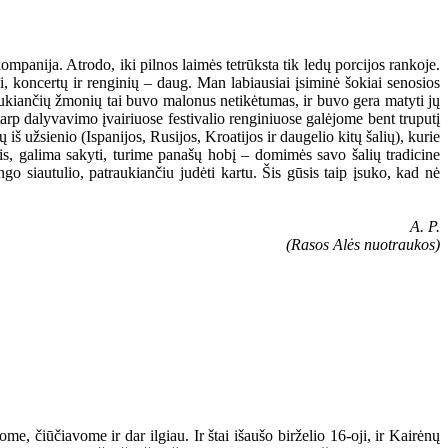
ompanija. Atrodo, iki pilnos laimės tetrūksta tik ledų porcijos rankoje.
, koncertų ir renginių – daug. Man labiausiai įsiminė šokiai senosios
laukiančių žmonių tai buvo malonus netikėtumas, ir buvo gera matyti jų
arp dalyvavimo įvairiuose festivalio renginiuose galėjome bent truputį
 iš užsienio (Ispanijos, Rusijos, Kroatijos ir daugelio kitų šalių), kurie
iais, galima sakyti, turime panašų hobį – domimės savo šalių tradicine
ngo siautulio, patraukiančiu judėti kartu. Šis gūsis taip įsuko, kad nė
A. P.
(Rasos Alės nuotraukos)
e, čiūčiavome ir dar ilgiau. Ir štai išaušo birželio 16-oji, ir Kairėnų