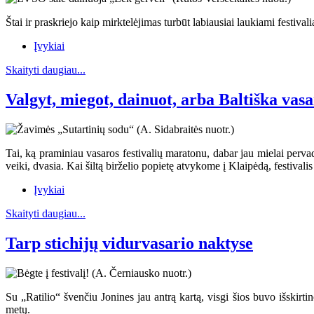
Štai ir praskriejo kaip mirktelėjimas turbūt labiausiai laukiami festival
Įvykiai
Skaityti daugiau...
Valgyt, miegot, dainuot, arba Baltiška vas
Tai, ką praminiau vasaros festivalių maratonu, dabar jau mielai pervad
veiki, dvasia. Kai šiltą birželio popietę atvykome į Klaipėdą, festivali
Įvykiai
Skaityti daugiau...
Tarp stichijų vidurvasario naktyse
Su „Ratilio“ švenčiu Jonines jau antrą kartą, visgi šios buvo išskirt
metų.