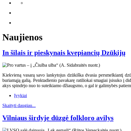
Naujienos
In šilais ir pieskynais kvepiancių Dzūkijų
Kiekvieną vasarą savo lankytojus dzūkiška dvasia persmelkiantį dzūkų
buriamąją galią. Penktadienio pavakarę ratiliokai smagiai įsisuko į dide
akys spindėjo nuo to suteikiamo džiaugsmo, o gal ir galimybės patiems 
Įvykiai
Skaityti daugiau...
Vilniaus širdyje dūzgė folkloro avilys