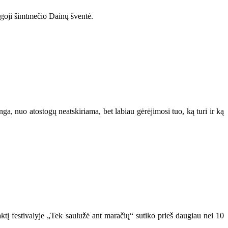
bingoji šimtmečio Dainų šventė.
ga, nuo atostogų neatskiriama, bet labiau gėrėjimosi tuo, ką turi ir ką
aktį festivalyje „Tek saulužė ant maračių“ sutiko prieš daugiau nei 10