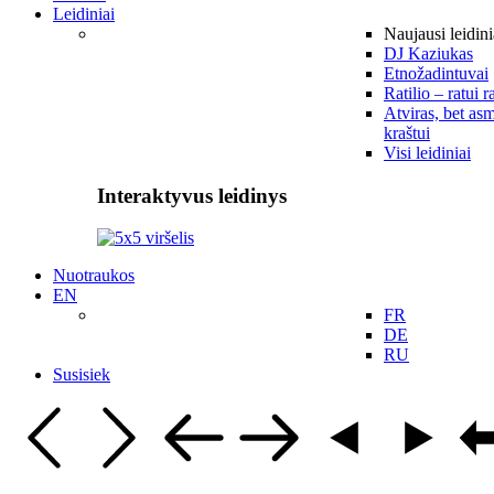
Leidiniai
Naujausi leidini
DJ Kaziukas
Etnožadintuvai
Ratilio – ratui r
Atviras, bet asm
kraštui
Visi leidiniai
Interaktyvus leidinys
Nuotraukos
EN
FR
DE
RU
Susisiek