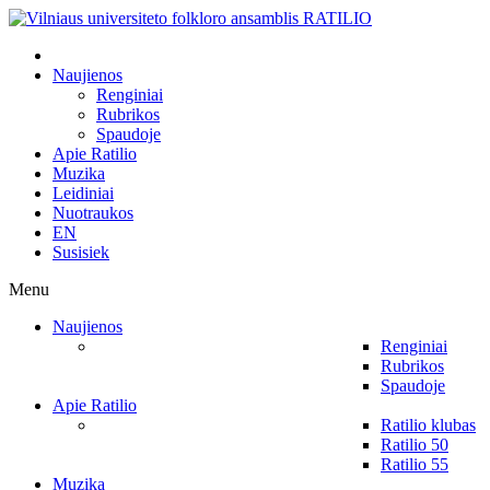
Naujienos
Renginiai
Rubrikos
Spaudoje
Apie Ratilio
Muzika
Leidiniai
Nuotraukos
EN
Susisiek
Menu
Naujienos
Renginiai
Rubrikos
Spaudoje
Apie Ratilio
Ratilio klubas
Ratilio 50
Ratilio 55
Muzika