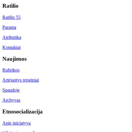
Ratilio
Ratilio 55
Parama
Atributika
Kontaktai
Naujienos
Rubrikos
Artėjantys renginiai
Spaudoje
Archyvas
Etnosocializacija
Apie iniciatyvą