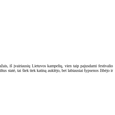
ais, iš įvairiausių Lietuvos kampelių, vien taip pajusdami festivalio
us statė, tai šiek tiek katiną auklėjo, bet labiausiai šypsenos žibėjo ir