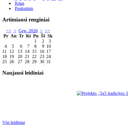
Kitas
Paskutinis
Artimiausi renginiai
<<
<
Geg. 2026
>
>>
Pr
An
Tr
Kt
Pn
Šš
Sk
1
2
3
4
5
6
7
8
9
10
11
12
13
14
15
16
17
18
19
20
21
22
23
24
25
26
27
28
29
30
31
Naujausi leidiniai
Visi leidiniai