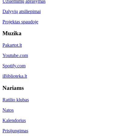
Užsiėmimų aprašymas
Dalyvių atsiliepimai
Projektas spaudoje
Muzika
Pakartot.lt
Youtube.com
Spotify.com
iBiblioteka.lt
Nariams
Ratilio klubas
Natos
Kalendorius
Prisijungimas