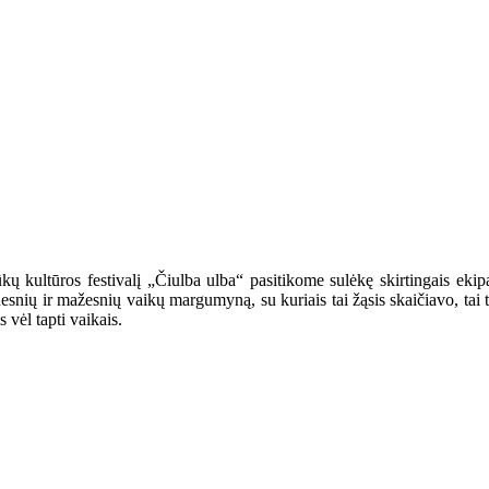
 kultūros festivalį „Čiulba ulba“ pasitikome sulėkę skirtingais ekipaž
snių ir mažesnių vaikų margumyną, su kuriais tai žąsis skaičiavo, tai tilt
vėl tapti vaikais.