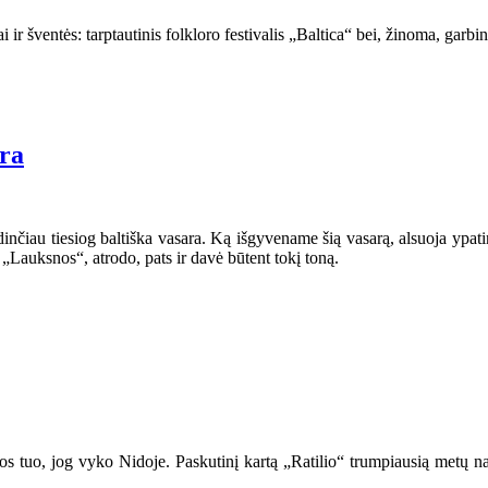
iai ir šventės: tarptautinis folkloro festivalis „Baltica“ bei, žinoma, gar
ara
inčiau tiesiog baltiška vasara. Ką išgyvename šią vasarą, alsuoja ypatin
s „Lauksnos“, atrodo, pats ir davė būtent tokį toną.
inos tuo, jog vyko Nidoje. Paskutinį kartą „Ratilio“ trumpiausią metų n