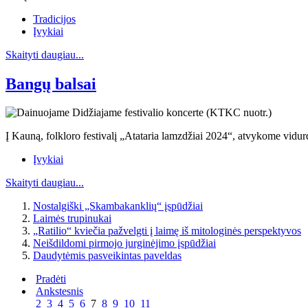
Tradicijos
Įvykiai
Skaityti daugiau...
Bangų balsai
Į Kauną, folkloro festivalį „Atataria lamzdžiai 2024“, atvykome vidurd
Įvykiai
Skaityti daugiau...
Nostalgiški „Skambakanklių“ įspūdžiai
Laimės trupinukai
„Ratilio“ kviečia pažvelgti į laimę iš mitologinės perspektyvos
Neišdildomi pirmojo jurginėjimo įspūdžiai
Daudytėmis pasveikintas paveldas
Pradėti
Ankstesnis
2
3
4
5
6
7
8
9
10
11