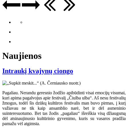
Naujienos
Intraukį kvajynų ciongo
Pagaliau. Nerandu geresnio žodžio apibūdinti visai emocijų visumai,
kuri apima pagalvojus apie festivalį „Čiulba ulba“. Aš nesu festivalių
žmogus, todėl šis dzūkų kultūros festivalis man buvo pirmas, į kurį
važiavau ne tik kaip ansamblio narė, bet ir dėl asmeninio
suinteresuotumo. Bet tas žodis „pagaliau“ išreiškia visą džiaugsmą
dėl atsinaujinusio kultūrinio gyvenimo, kuris su vasaros pradžia
pamažu vėl atgimsta.