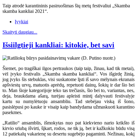
Taip atrodė karantininis pasiruošimas šių metų festivaliui „Skamba
skamba kankliai 2021“.
Įvykiai
Skaityti daugiau...
Išsiilgtieji kankliai: kitokie, bet savi
Šiemet, po tragiškai ilgos pertraukos (taip taip, žinau, kad tik metai),
vėl įvyko festivalis „Skamba skamba kankliai“. Vos išgirdę žinią,
jog įvyks šis stebuklas, visi suskatome lįsti iš savo mėlynais ekranais
apšviestų urvų, matuotis aprėdų, repetuoti dainų, šokių ir dar šio bei
to. Man šioje kategorijoje teko tas trečiasis, šio bei to, variantas, nes,
deja, braukdama ašarą, turėjau apleisti mintį dalyvauti festivalyje
kartu su numylėtuoju ansambliu. Tad stebėjau viską iš šono,
pasislėpusi po kauke ir visaip kaip bandydama užmaskuoti karantino
pasekmes.
„Ratilio“ ansamblis, išmokytas nuo pat kiekvieno nario krikšto iš
kirvio sriubą išvirti, šįkart, rodos, ne tik ją, bet ir kažkokiu būdu visą
12 patiekalų vakarienę su desertu sugebėjo pagaminti. Nežinau, kokį