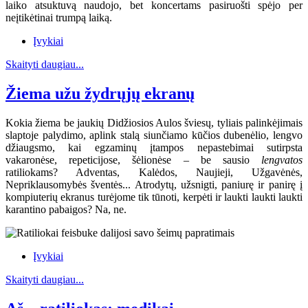
laiko atsuktuvą naudojo, bet koncertams pasiruošti spėjo per
neįtikėtinai trumpą laiką.
Įvykiai
Skaityti daugiau...
Žiema užu žydrųjų ekranų
Kokia žiema be jaukių Didžiosios Aulos šviesų, tyliais palinkėjimais
slaptoje palydimo, aplink stalą siunčiamo kūčios dubenėlio, lengvo
džiaugsmo, kai egzaminų įtampos nepastebimai sutirpsta
vakaronėse, repeticijose, šėlionėse – be sausio
lengvatos
ratiliokams? Adventas, Kalėdos, Naujieji, Užgavėnės,
Nepriklausomybės šventės... Atrodytų, užsnigti, paniurę ir panirę į
kompiuterių ekranus turėjome tik tūnoti, kerpėti ir laukti laukti laukti
karantino pabaigos? Na, ne.
Įvykiai
Skaityti daugiau...