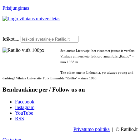
Prisijungimas
Ieškoti...
Seniausias Lietuvoje, bet visuomet jaunas ir veržlus!
Vilniaus universiteto folkloro ansamblis „Ratilio“ –
nuo 1968 m.
The oldest one in Lithuania, yet always young and
dashing! Vilnius University Folk Ensemble "Ratilio" – since 1968.
Bendraukime per / Follow us on
Facebook
Instagram
YouTube
RSS
Privatumo politika
| © Ratilio.lt
Go to top