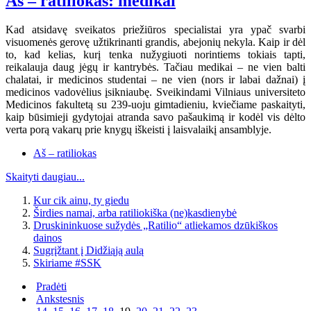
Aš – ratiliokas: medikai
Kad atsidavę sveikatos priežiūros specialistai yra ypač svarbi
visuomenės gerovę užtikrinanti grandis, abejonių nekyla. Kaip ir dėl
to, kad kelias, kurį tenka nužygiuoti norintiems tokiais tapti,
reikalauja daug jėgų ir kantrybės. Tačiau medikai – ne vien balti
chalatai, ir medicinos studentai – ne vien (nors ir labai dažnai) į
medicinos vadovėlius įsikniaubę. Sveikindami Vilniaus universiteto
Medicinos fakultetą su 239-uoju gimtadieniu, kviečiame paskaityti,
kaip būsimieji gydytojai atranda savo pašaukimą ir kodėl vis dėlto
verta porą vakarų prie knygų iškeisti į laisvalaikį ansamblyje.
Aš – ratiliokas
Skaityti daugiau...
Kur cik ainu, ty giedu
Širdies namai, arba ratiliokiška (ne)kasdienybė
Druskininkuose sužydės „Ratilio“ atliekamos dzūkiškos
dainos
Sugrįžtant į Didžiąją aulą
Skiriame #SSK
Pradėti
Ankstesnis