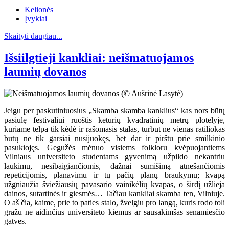
Kelionės
Įvykiai
Skaityti daugiau...
Išsiilgtieji kankliai: neišmatuojamos
laumių dovanos
Jeigu per paskutiniuosius „Skamba skamba kanklius“ kas nors būtų
pasiūlę festivaliui ruoštis keturių kvadratinių metrų plotelyje,
kuriame telpa tik kėdė ir rašomasis stalas, turbūt ne vienas ratiliokas
būtų ne tik garsiai nusijuokęs, bet dar ir pirštu prie smilkinio
pasukiojęs. Gegužės mėnuo visiems folkloru kvėpuojantiems
Vilniaus universiteto studentams gyvenimą užpildo nekantriu
laukimu, nesibaigiančiomis, dažnai sumišimą atnešančiomis
repeticijomis, planavimu ir tų pačių planų braukymu; kvapą
užgniaužia šviežiausių pavasario vainikėlių kvapas, o širdį užlieja
dainos, sutartinės ir giesmės… Tačiau kankliai skamba ten, Vilniuje.
O aš čia, kaime, prie to paties stalo, žvelgiu pro langą, kuris rodo toli
gražu ne aidinčius universiteto kiemus ar sausakimšas senamiesčio
gatves.