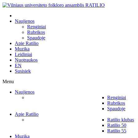
Naujienos
Renginiai
Rubrikos
Spaudoje
Apie Ratilio
Muzika
Leidiniai
Nuotraukos
EN
Susisiek
Menu
Naujienos
Renginiai
Rubrikos
Spaudoje
Apie Ratilio
Ratilio klubas
Ratilio 50
Ratilio 55
Muzika