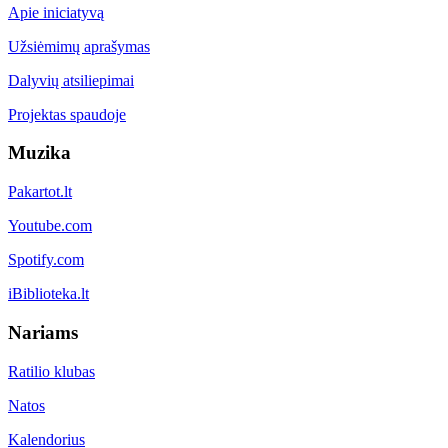
Apie iniciatyvą
Užsiėmimų aprašymas
Dalyvių atsiliepimai
Projektas spaudoje
Muzika
Pakartot.lt
Youtube.com
Spotify.com
iBiblioteka.lt
Nariams
Ratilio klubas
Natos
Kalendorius