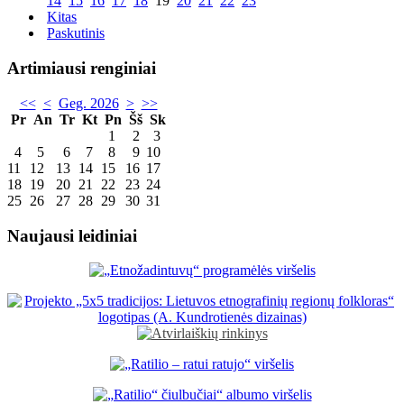
14
15
16
17
18
19
20
21
22
23
Kitas
Paskutinis
Artimiausi renginiai
<<
<
Geg. 2026
>
>>
Pr
An
Tr
Kt
Pn
Šš
Sk
1
2
3
4
5
6
7
8
9
10
11
12
13
14
15
16
17
18
19
20
21
22
23
24
25
26
27
28
29
30
31
Naujausi leidiniai