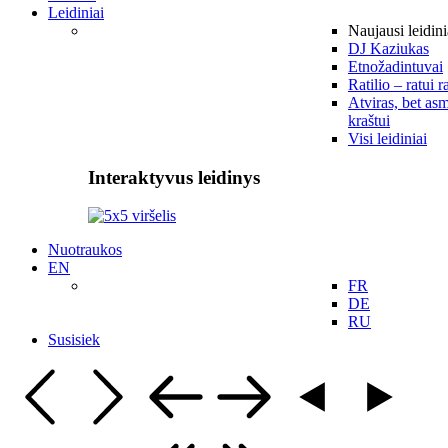
Leidiniai
Naujausi leidini
DJ Kaziukas
Etnožadintuvai
Ratilio – ratui r
Atviras, bet asm
kraštui
Visi leidiniai
Interaktyvus leidinys
Nuotraukos
EN
FR
DE
RU
Susisiek