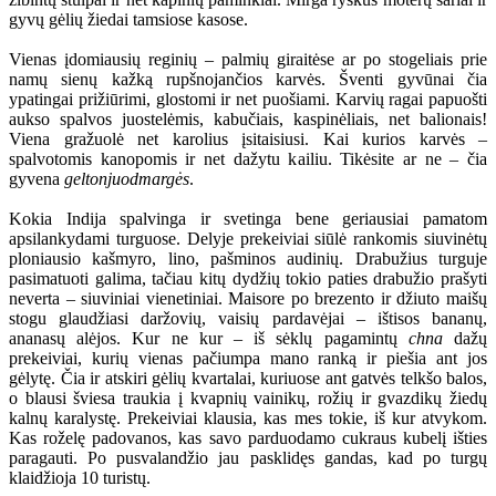
gyvų gėlių žiedai tamsiose kasose.
Vienas įdomiausių reginių – palmių giraitėse ar po stogeliais prie
namų sienų kažką rupšnojančios karvės. Šventi gyvūnai čia
ypatingai prižiūrimi, glostomi ir net puošiami. Karvių ragai papuošti
aukso spalvos juostelėmis, kabučiais, kaspinėliais, net balionais!
Viena gražuolė net karolius įsitaisiusi. Kai kurios karvės –
spalvotomis kanopomis ir net dažytu kailiu. Tikėsite ar ne – čia
gyvena
geltonjuodmargės
.
Kokia Indija spalvinga ir svetinga bene geriausiai pamatom
apsilankydami turguose. Delyje prekeiviai siūlė rankomis siuvinėtų
ploniausio kašmyro, lino, pašminos audinių. Drabužius turguje
pasimatuoti galima, tačiau kitų dydžių tokio paties drabužio prašyti
neverta – siuviniai vienetiniai. Maisore po brezento ir džiuto maišų
stogu glaudžiasi daržovių, vaisių pardavėjai – ištisos bananų,
ananasų alėjos. Kur ne kur – iš sėklų pagamintų
chna
dažų
prekeiviai, kurių vienas pačiumpa mano ranką ir piešia ant jos
gėlytę. Čia ir atskiri gėlių kvartalai, kuriuose ant gatvės telkšo balos,
o blausi šviesa traukia į kvapnių vainikų, rožių ir gvazdikų žiedų
kalnų karalystę. Prekeiviai klausia, kas mes tokie, iš kur atvykom.
Kas roželę padovanos, kas savo parduodamo cukraus kubelį išties
paragauti. Po pusvalandžio jau pasklidęs gandas, kad po turgų
klaidžioja 10 turistų.