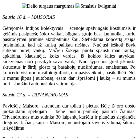
Sausio 16 d. – MAISORAS
Gėrėjomės Indijos kolektyvais – scenoje spalvingais kostiumais ir
gėlėmis pasipuošę šoko vaikai, būgnais grojo basi jaunuoliai, kurių
pasirodymai priminė akrobatinius šou. Stebėdama koncertą staiga
prisiminiau, kad už kulisų palikau riešines. Nuėjusi ieškoti išsyk
sutikau būrelį vaikų. Mažieji šokėjai puola spausti man ranką,
apkabina, klausinėja, koks vardas, iš kokios šalies atvykau,
kiekvienas nori pasakyti savo vardą. Nuo šypsenos greit įskausta
skruostus ir širdį glosto tų basakojų nuoširdumas, smalsumas. Po
koncerto visi nori nusifotografuoti, dar pasisveikinti, pasikalbėti. Net
ir mums įlipus į autobusą, esam dar išprašomi į lauką – su mumis
nori įsiamžinti autobusiuko vairuotojas.
Sausio 17 d. – TRIVANDRUMAS
Paviešėję Maisore, skrendam dar toliau į pietus. Išėję iš oro uosto
juokaudami spėliojam – bene būsim pamiršę pasiimti žiaunas.
Trivandrumas mus sutinka 30 laipsnių karščiu ir plaučius slegiančia
drėgme. Tačiau, kaip ir Maisore, nenustojam žavėtis žaluma, šiluma
ir žydėjimu.