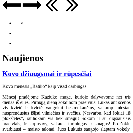
Naujienos
Kovo džiaugsmai ir rūpesčiai
Kovo mėnesis „Ratilio“ kaip visad darbingas.
Mėnesį pradėjome Kaziuko muge, kurioje dalyvavome net tris
dienas iš eilės. Pirmąją dieną šokdinom praeivius: Lukas ant scenos
vis kvietė ir kvietė vangokai besirenkančius, vakarop miestan
nusprendusius išlįsti vilniečius ir svečius. Nesvarbu, kad šokiai „iš
plokštelės“, ratiliokam vis tiek smagu! Šokom ir su drąsiausiais
praeiviais, ir tarpusavy, vakaras turiningas ir smagus! Po šokių
svarbiausi – maisto talonai. Juos Lukutis saugojo slaptam vokely,