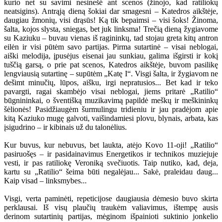
kurio net su savimi nesinešė ant scenos (žinojo, kad ratiliokų
neatsigins). Antrąją dieną šokiai dar smagesni – Katedros aikštėje,
daugiau žmonių, visi drąsūs! Ką tik bepaimsi – visi šoks! Žinoma,
šalta, kojos slysta, sniegas, bet juk linksma! Trečią dieną žygiavome
su Kaziuku – buvau vienas iš ragininkų, tad stojau greta kitų antron
eilėn ir visi pūtėm savo partijas. Pirma sutartinė – visai neblogai,
aiški melodija, įpusėjus eisenai jau sunkiau, galima išgirsti ir kokį
tuščią garsą, o prie pat scenos, Katedros aikštėje, buvom pasilikę
lengviausią sutartinę – supūtėm „Katę I“. Visgi šalta, ir žygiavom ne
dešimt minučių, lūpos, aišku, irgi nepratusios... Bet kad ir teko
pavargti, ragai skambėjo visai neblogai, jiems pritarė „Ratilio“
būgnininkai, o šventišką muzikavimą papildė meškų ir meškininkų
šėlionės! Pasidžiaugėm šurmulingu tridieniu ir jau pradėjom apie
kitą Kaziuko mugę galvoti, vaišindamiesi plovu, blynais, arbata, kas
įsigudrino – ir kibinais už du talonėlius.
Kur buvus, kur nebuvus, bet laukta, atėjo Kovo 11-oji! „Ratilio“
pasiruošęs – ir pasidainavimus Energetikos ir technikos muziejuje
vesti, ir pas ratiliokę Veroniką svečiuotis. Taip nutiko, kad, deja,
kartu su „Ratilio“ šeima būti negalėjau... Sakė, praleidau daug...
Kaip visad – linksmybes...
Visgi, verta paminėti, repeticijose daugiausia dėmesio buvo skirta
perklausai. Iš visų plaučių traukėm valiavimus, ištempę ausis
derinom sutartinių partijas, mėginom išpainioti suktinio jonkelio