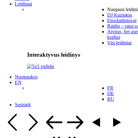
Leidiniai
Naujausi leidini
DJ Kaziukas
Etnožadintuvai
Ratilio – ratui r
Atviras, bet asm
kraštui
Visi leidiniai
Interaktyvus leidinys
Nuotraukos
EN
FR
DE
RU
Susisiek