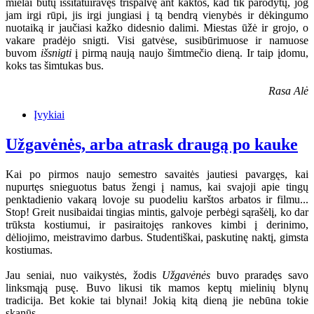
mielai būtų išsitatuiravęs trispalvę ant kaktos, kad tik parodytų, jog
jam irgi rūpi, jis irgi jungiasi į tą bendrą vienybės ir dėkingumo
nuotaiką ir jaučiasi kažko didesnio dalimi. Miestas ūžė ir grojo, o
vakare pradėjo snigti. Visi gatvėse, susibūrimuose ir namuose
buvom
išsnigti
į pirmą naują naujo šimtmečio dieną. Ir taip įdomu,
koks tas šimtukas bus.
Rasa Alė
Įvykiai
Užgavėnės, arba atrask draugą po kauke
Kai po pirmos naujo semestro savaitės jautiesi pavargęs, kai
nupurtęs snieguotus batus žengi į namus, kai svajoji apie tingų
penktadienio vakarą lovoje su puodeliu karštos arbatos ir filmu...
Stop! Greit nusibaidai tingias mintis, galvoje perbėgi sąrašėlį, ko dar
trūksta kostiumui, ir pasiraitojęs rankoves kimbi į derinimo,
dėliojimo, meistravimo darbus. Studentiškai, paskutinę naktį, gimsta
kostiumas.
Jau seniai, nuo vaikystės, žodis
Užgavėnės
buvo praradęs savo
linksmąją pusę. Buvo likusi tik mamos keptų mielinių blynų
tradicija. Bet kokie tai blynai! Jokią kitą dieną jie nebūna tokie
skanūs...