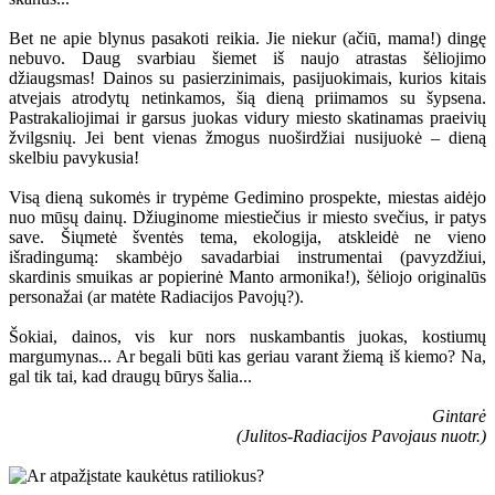
Bet ne apie blynus pasakoti reikia. Jie niekur (ačiū, mama!) dingę
nebuvo. Daug svarbiau šiemet iš naujo atrastas šėliojimo
džiaugsmas! Dainos su pasierzinimais, pasijuokimais, kurios kitais
atvejais atrodytų netinkamos, šią dieną priimamos su šypsena.
Pastrakaliojimai ir garsus juokas vidury miesto skatinamas praeivių
žvilgsnių. Jei bent vienas žmogus nuoširdžiai nusijuokė – dieną
skelbiu pavykusia!
Visą dieną sukomės ir trypėme Gedimino prospekte, miestas aidėjo
nuo mūsų dainų. Džiuginome miestiečius ir miesto svečius, ir patys
save. Šiųmetė šventės tema, ekologija, atskleidė ne vieno
išradingumą: skambėjo savadarbiai instrumentai (pavyzdžiui,
skardinis smuikas ar popierinė Manto armonika!), šėliojo originalūs
personažai (ar matėte Radiacijos Pavojų?).
Šokiai, dainos, vis kur nors nuskambantis juokas, kostiumų
margumynas... Ar begali būti kas geriau varant žiemą iš kiemo? Na,
gal tik tai, kad draugų būrys šalia...
Gintarė
(Julitos-Radiacijos Pavojaus nuotr.)