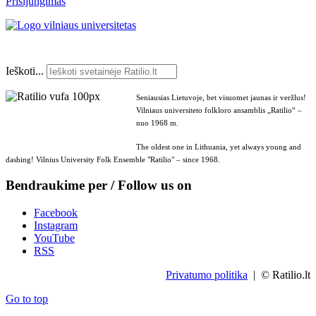
Prisijungimas
Ieškoti...
Seniausias Lietuvoje, bet visuomet jaunas ir veržlus!
Vilniaus universiteto folkloro ansamblis „Ratilio“ –
nuo 1968 m.
The oldest one in Lithuania, yet always young and
dashing! Vilnius University Folk Ensemble "Ratilio" – since 1968.
Bendraukime per / Follow us on
Facebook
Instagram
YouTube
RSS
Privatumo politika
| © Ratilio.lt
Go to top