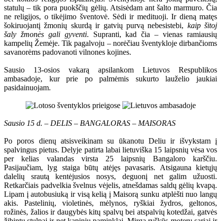
statulų – tik pora puokščių gėlių. Atsisėdam ant šalto marmuro. Čia
ne religijos, o tikėjimo šventovė. Sėdi ir medituoji. Ir dieną matęs
šokiruojantį žmonių skurdą ir gatvių purvą nebesistebi,
kaip šitoj
šaly žmonės gali gyventi
. Supranti, kad čia – vienas ramiausių
kampelių Žemėje. Tik pagalvoju – norėčiau šventykloje dirbančioms
savanorėms padovanoti vilnones kojines.
Sausio 13-osios vakarą apsilankom Lietuvos Respublikos
ambasadoje, kur prie po palmėmis sukurto lauželio jaukiai
pasidainuojam.
Sausio 15 d. – DELIS – BANGALORAS – MAISORAS
Po poros dienų atsisveikinam su ūkanotu Deliu ir išvykstam į
spalvingus pietus. Delyje patirta labai lietuviška 15 laipsnių vėsa vos
per kelias valandas virsta 25 laipsnių Bangaloro karščiu.
Pasijaučiam, lyg staiga būtų atėjęs pavasaris. Atsigauna kietųjų
dalelių srautą kentėjusios nosys, deguonį net galim užuosti.
Retkarčiais padvelkia švelnus vėjelis, atnešdamas saldų gėlių kvapą.
Lipam į autobusiuką ir visą kelią į Maisorą sunku atplėšti nuo langų
akis. Pastelinių, violetinės, mėlynos, ryškiai žydros, geltonos,
rožinės, žalios ir daugybės kitų spalvų bei atspalvių kotedžai, gatvės
žibintų stulpai ir net kapinių paminklai. Mirga ryškūs moterų sariai ir