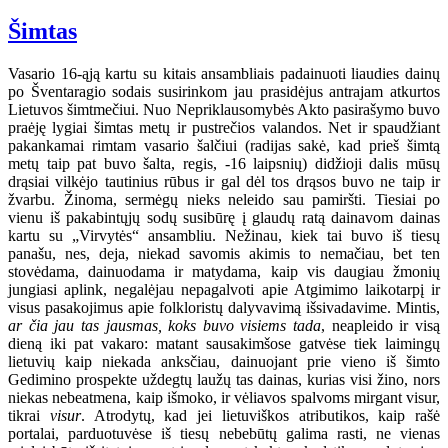
Šimtas
Vasario 16-ąją kartu su kitais ansambliais padainuoti liaudies dainų
po Šventaragio sodais susirinkom jau prasidėjus antrajam atkurtos
Lietuvos šimtmečiui. Nuo Nepriklausomybės Akto pasirašymo buvo
praėję lygiai šimtas metų ir pustrečios valandos. Net ir spaudžiant
pakankamai rimtam vasario šalčiui (radijas sakė, kad prieš šimtą
metų taip pat buvo šalta, regis, -16 laipsnių) didžioji dalis mūsų
drąsiai vilkėjo tautinius rūbus ir gal dėl tos drąsos buvo ne taip ir
žvarbu. Žinoma, sermėgų nieks neleido sau pamiršti. Tiesiai po
vienu iš pakabintųjų sodų susibūrę į glaudų ratą dainavom dainas
kartu su „Virvytės“ ansambliu. Nežinau, kiek tai buvo iš tiesų
panašu, nes, deja, niekad savomis akimis to nemačiau, bet ten
stovėdama, dainuodama ir matydama, kaip vis daugiau žmonių
jungiasi aplink, negalėjau nepagalvoti apie Atgimimo laikotarpį ir
visus pasakojimus apie folkloristų dalyvavimą išsivadavime. Mintis,
ar čia jau tas jausmas, koks buvo visiems tada
, neapleido ir visą
dieną iki pat vakaro: matant sausakimšose gatvėse tiek laimingų
lietuvių kaip niekada anksčiau, dainuojant prie vieno iš šimto
Gedimino prospekte uždegtų laužų tas dainas, kurias visi žino, nors
niekas nebeatmena, kaip išmoko, ir vėliavos spalvoms mirgant visur,
tikrai
visur
. Atrodytų, kad jei lietuviškos atributikos, kaip rašė
portalai, parduotuvėse iš tiesų nebebūtų galima rasti, ne vienas