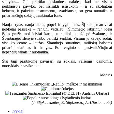
suktybes... Gal pritrūko paskutinės nakties, kad ne viskas
perklausoje pavyko, bet išsisukti išsisukom – ir su skolintom
kelnėm, ir pakeistu instrumentu, svarbiausia, su gera nuotaika ir
pritariančiųjų šokėjų traukinuku fone.
Naujas rytas, nauja diena, popc! ir lygiadienis. Šį kartą man visai
neblogai pasisekė – renginį vedžiau. „Šimtmečio labirintų“ idėja
išties graži: moksleiviai kartu su ratiliokais uždegė žvakutes, ir
Šventaragio slėnyje sužibo baltiški ženklai. Viršum jų kabėjo sodai,
visa ko centre – laužas. Skambėjo sutartinės, ratiliokų balsams
pritarė balafonas ir hangas. Po renginio – pasivaikščiojimai
liepsnelių takais ir nuotrauka.
Štai taip pasitikome pavasarį: su šokiais, vaišėmis, dainomis,
nuotykiais ir savikritika.
Mantas
(J. Slipkauskaitės, E. Slipkausko, A. Ufarto nuotr.)
Įvykiai