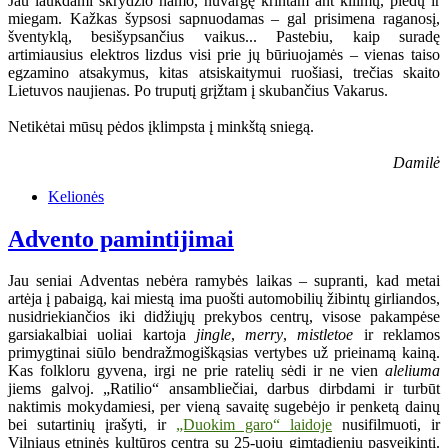
Jau laukdami skrydžio namo, nuvargę krintam ant kilimų, pledų ir
miegam. Kažkas šypsosi sapnuodamas – gal prisimena raganosį,
šventyklą, besišypsančius vaikus... Pastebiu, kaip suradę
artimiausius elektros lizdus visi prie jų būriuojamės – vienas taiso
egzamino atsakymus, kitas atsiskaitymui ruošiasi, trečias skaito
Lietuvos naujienas. Po truputį grįžtam į skubančius Vakarus.
Netikėtai mūsų pėdos įklimpsta į minkštą sniegą.
Damilė
Kelionės
Advento pamintijimai
Jau seniai Adventas nebėra ramybės laikas – supranti, kad metai
artėja į pabaigą, kai miestą ima puošti automobilių žibintų girliandos,
nusidriekiančios iki didžiųjų prekybos centrų, visose pakampėse
garsiakalbiai uoliai kartoja
jingle
,
merry
,
mistletoe
ir reklamos
primygtinai siūlo bendražmogiškąsias vertybes už prieinamą kainą.
Kas folkloru gyvena, irgi ne prie ratelių sėdi ir ne vien
aleliuma
jiems galvoj. „Ratilio“ ansambliečiai, darbus dirbdami ir turbūt
naktimis mokydamiesi, per vieną savaitę sugebėjo ir penketą dainų
bei sutartinių įrašyti, ir
„Duokim garo“ laidoje
nusifilmuoti, ir
Vilniaus etninės kultūros centrą su 25-uoju gimtadieniu pasveikinti.