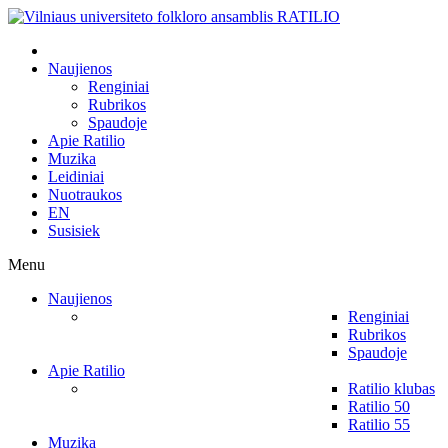
Naujienos
Renginiai
Rubrikos
Spaudoje
Apie Ratilio
Muzika
Leidiniai
Nuotraukos
EN
Susisiek
Menu
Naujienos
Renginiai
Rubrikos
Spaudoje
Apie Ratilio
Ratilio klubas
Ratilio 50
Ratilio 55
Muzika