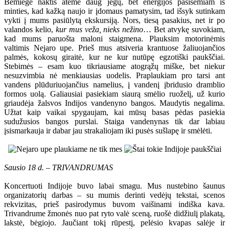
Bemiegė naktis atėmė daug jėgų, bet energijos pasisemiam iš
minties, kad kažką naujo ir įdomaus pamatysim, tad išsyk sutinkam
vykti į mums pasiūlytą ekskursiją. Nors, tiesą pasakius, net ir po
valandos kelio,
kur mus veža, nieks nežino
… Bet atvykę suvokiam,
kad mums paruošta maloni staigmena. Plauksim motorinėmis
valtimis Nejaro upe. Prieš mus atsiveria krantuose žaliuojančios
palmės, kokosų giraitė, kur ne kur nutūpę egzotiški paukščiai.
Stebimės – esam kuo tikriausiame atogrąžų miške, bet niekur
nesuzvimbia nė menkiausias uodelis. Praplaukiam pro tarsi ant
vandens plūduriuojančius namelius, į vandenį įbridusio dramblio
formos uolą. Galiausiai pasiekiam siaurą smėlio ruoželį, už kurio
griaudėja žalsvos Indijos vandenyno bangos. Maudytis negalima.
Užtat kaip vaikai spygaujam, kai mūsų basas pėdas pasiekia
sudužusios bangos purslai. Staiga vandenynas tik dar labiau
įsismarkauja ir dabar jau strakaliojam iki pusės sušlapę ir smėlėti.
Sausio 18 d. – TRIVANDRUMAS
Koncertuoti Indijoje buvo labai smagu. Mus nustebino šaunus
organizatorių darbas – su mumis derinti vedėjų tekstai, scenos
rekvizitas, prieš pasirodymus buvom vaišinami indiška kava.
Trivandrume žmonės nuo pat ryto valė sceną, ruošė didžiulį plakatą,
lakstė, bėgiojo. Jaučiant tokį rūpestį, pelėsio kvapas salėje ir