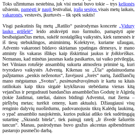
Toks užimtumas nestebina, juk visi metai buvo tokie – trys
kelionės
užsienin,
pamėgti
ir
nauji
festivaliai,
įrašų sesijos
visais metų laikais,
vakaronės
, vestuvės, įkurtuvės – tik spėk suktis!
Visgi paskutinis šių metų „Ratilio“ pasirodymas koncerte
„Vidury
lauko grūšelė“
leido atsikvėpti nuo šurmulio, pamąstyti apie
besibaigiančius metus, sukėlė nostalgiškų vaikystės, kiek ramesnės ir
iš tiesų stebuklingos, atsiminimų. Kolektyve, kuriame užaugau,
Advento vakaronei būdavo skiriamas ypatingas dėmesys, ir mano
atminty šis vakaras išlikęs kaip išskirtinai jaukus ir
folkloriškas
.
Nemanau, kad minėtas jausmas kada pasikartos, tai vaiko privilegija,
bet Vilniaus rotušėje ansamblių sukurta atmosfera priminė tą, kuri
tvyrodavo vaikystės Adventą. Kikenau su „Ūla“ apdainuodama
pažįstamus „penkis neženotus“, žavėjausi „Jorės“ narių, žaidžiančių
mano mėgstamus „Svotus“,
pasimandravojimais
ir kartu su kitais
ratiliokais kaip tikra sirgalė krykštavau stebėdama vienas kitą
vejančius ir pergudrauti bandančius ansambliečius Godutę ir Algirdą
(tokie žaidimai, rateliai, dainos būdingi Adventui, mat žiema –
piršlybų metas; turėkit omeny, kam aktualu). Džiaugiausi visų
renginio dalyvių nuoširdumu, padovanojusiu tikrą Kalėdų laukimą,
o ypač ansamblio naujokėmis, kurios puikiai atliko tiek sudėtingąją
sutartinę „Skrandz bitela“, tiek painųjį ratelį „Ir išvedė šašurėlis
tancun“. Manau, pasirodymas buvo gražus akcentas apibendrinant
pastarojo pusmečio darbą.