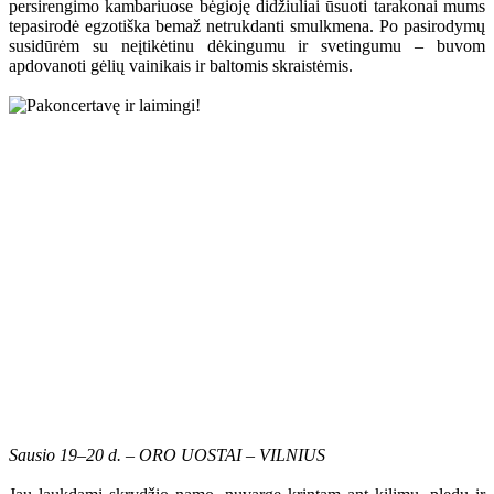
persirengimo kambariuose bėgioję didžiuliai ūsuoti tarakonai mums
tepasirodė egzotiška bemaž netrukdanti smulkmena. Po pasirodymų
susidūrėm su neįtikėtinu dėkingumu ir svetingumu – buvom
apdovanoti gėlių vainikais ir baltomis skraistėmis.
Sausio 19–20 d. – ORO UOSTAI – VILNIUS