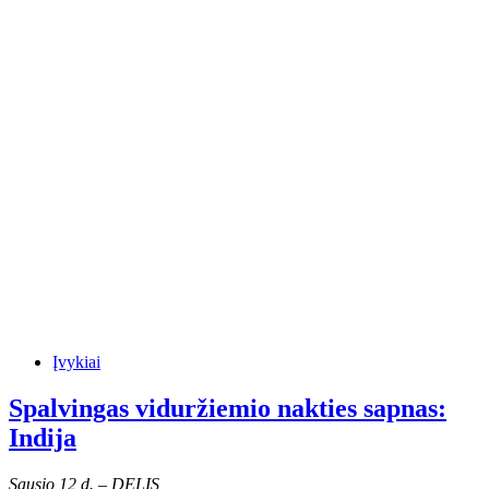
Įvykiai
Spalvingas viduržiemio nakties sapnas:
Indija
Sausio 12 d. – DELIS