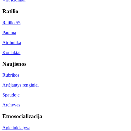
Ratilio
Ratilio 55
Parama
Atributika
Kontaktai
Naujienos
Rubrikos
Artėjantys renginiai
Spaudoje
Archyvas
Etnosocializacija
Apie iniciatyvą