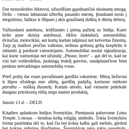
Dar nenusileidus lėktuvui, užuodžiam gąsdinančiai dusinantį smogą.
Delis – vienas labiausiai užterštų pasaulio miestų. Įtraukiam nosis į
megztinius, šalikus ir išlipam į akis graužiantį dulkių ir dūmų debesį.
Važiuodami autobusu, leidžiamės į pirmą pažintį su Indija. Kaire
kelio puse skrieja autobusai, rikšos (
tuktukai
), automobiliai,
dviračiai, motociklai, ant kurių kartais talpinasi net ketvertas žmonių.
Tarp jų maišosi pėsčias vaikinas, nešinas geltonų gėlių krepšeliu ir
siūlantis jį parduoti vairuotojams. Automobiliai nuolat signalizuoja,
kai kurie vairuotojai net užsirašę „Please, horn“ – gal dėl to, kad ne
visi turi veidrodėlius, juokingą trukdį gatvėse, sutalpinančiose bent
penkias netvarkingas automobilių voras.
Prieš poilsį dar esam pavaišinami gardžia vakariene. Mūsų liežuviai
ir lūpos užsidega nuo aštrių, gardžių padažų, kuriuose mirkom
paratha
– traškią duonelę. Kartais atrodo, kad viename patiekale
daugiau prieskonių rūšių negu maisto produktų.
Sausio 13 d. – DELIS
Kitądien aplankom Indijos šventyklas. Pirmiausia pabuvome
Lotus
Temple
. Lotosas – bendras kelių religijų simbolis. Tokia šventyklos
forma pasirinkta dėl to, kad čia bet kokia kalba gali melstis, giedoti
bet kokios religijos išpažinėjas. Šventykloje nėra jokių paveikslų,