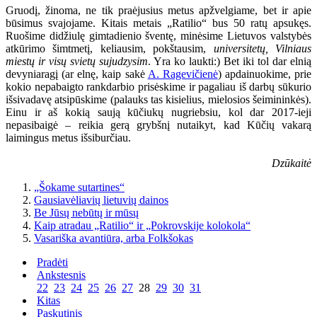
Gruodį, žinoma, ne tik praėjusius metus apžvelgiame, bet ir apie
būsimus svajojame. Kitais metais „Ratilio“ bus 50 ratų apsukęs.
Ruošime didžiulę gimtadienio šventę, minėsime Lietuvos valstybės
atkūrimo šimtmetį, keliausim, pokštausim,
universitetų, Vilniaus
miestų ir visų svietų sujudzysim
. Yra ko laukti:) Bet iki tol dar elnią
devyniaragį (ar elnę, kaip sakė
A. Ragevičienė
) apdainuokime, prie
kokio nepabaigto rankdarbio prisėskime ir pagaliau iš darbų sūkurio
išsivadavę atsipūskime (palauks tas kisielius, mielosios šeimininkės).
Einu ir aš kokią saują kūčiukų nugriebsiu, kol dar 2017-ieji
nepasibaigė – reikia gerą grybšnį nutaikyt, kad Kūčių vakarą
laimingus metus išsiburčiau.
Dzūkaitė
„Šokame sutartines“
Gausiavėliavių lietuvių dainos
Be Jūsų nebūtų ir mūsų
Kaip atradau „Ratilio“ ir „Pokrovskije kolokola“
Vasariška avantiūra, arba Folkšokas
Pradėti
Ankstesnis
22
23
24
25
26
27
28
29
30
31
Kitas
Paskutinis