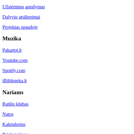
Užsiėmimų aprašymas
Dalyvių atsiliepimai
Projektas spaudoje
Muzika
Pakartot.lt
Youtube.com
Spotify.com
iBiblioteka.lt
Nariams
Ratilio klubas
Natos
Kalendorius