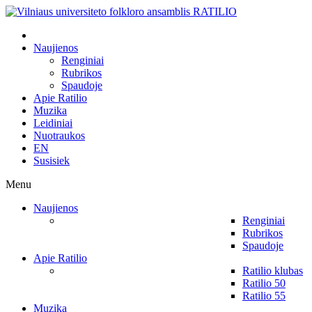
Naujienos
Renginiai
Rubrikos
Spaudoje
Apie Ratilio
Muzika
Leidiniai
Nuotraukos
EN
Susisiek
Menu
Naujienos
Renginiai
Rubrikos
Spaudoje
Apie Ratilio
Ratilio klubas
Ratilio 50
Ratilio 55
Muzika