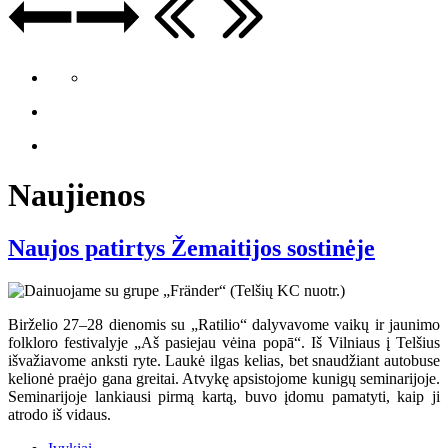
Naujienos
Naujos patirtys Žemaitijos sostinėje
Birželio 27–28 dienomis su „Ratilio“ dalyvavome vaikų ir jaunimo
folkloro festivalyje „Aš pasiejau vėina popā“. Iš Vilniaus į Telšius
išvažiavome anksti ryte. Laukė ilgas kelias, bet snaudžiant autobuse
kelionė praėjo gana greitai. Atvykę apsistojome kunigų seminarijoje.
Seminarijoje lankiausi pirmą kartą, buvo įdomu pamatyti, kaip ji
atrodo iš vidaus.