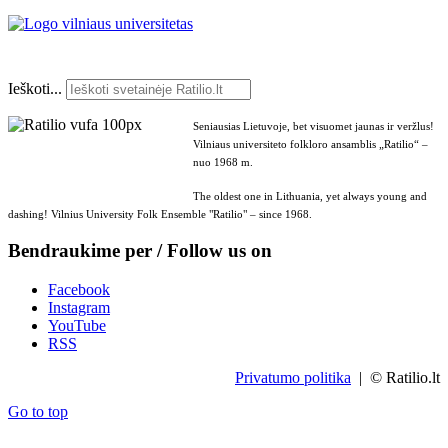
Ieškoti...
Seniausias Lietuvoje, bet visuomet jaunas ir veržlus!
Vilniaus universiteto folkloro ansamblis „Ratilio“ –
nuo 1968 m.
The oldest one in Lithuania, yet always young and
dashing! Vilnius University Folk Ensemble "Ratilio" – since 1968.
Bendraukime per / Follow us on
Facebook
Instagram
YouTube
RSS
Privatumo politika
| © Ratilio.lt
Go to top