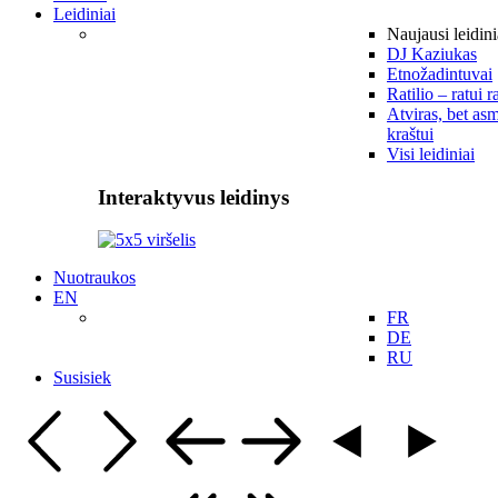
Leidiniai
Naujausi leidini
DJ Kaziukas
Etnožadintuvai
Ratilio – ratui r
Atviras, bet asm
kraštui
Visi leidiniai
Interaktyvus leidinys
Nuotraukos
EN
FR
DE
RU
Susisiek