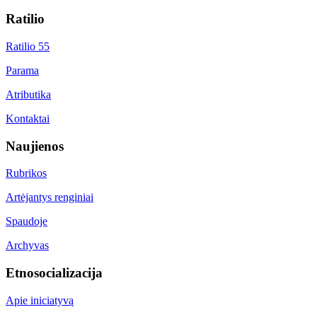
Ratilio
Ratilio 55
Parama
Atributika
Kontaktai
Naujienos
Rubrikos
Artėjantys renginiai
Spaudoje
Archyvas
Etnosocializacija
Apie iniciatyvą