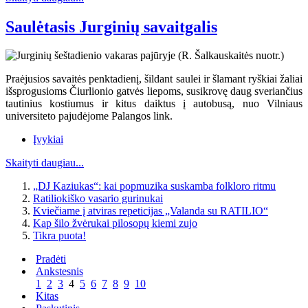
Saulėtasis Jurginių savaitgalis
Praėjusios savaitės penktadienį, šildant saulei ir šlamant ryškiai žaliai
išsprogusioms Čiurlionio gatvės liepoms, susikrovę daug sveriančius
tautinius kostiumus ir kitus daiktus į autobusą, nuo Vilniaus
universiteto pajudėjome Palangos link.
Įvykiai
Skaityti daugiau...
„DJ Kaziukas“: kai popmuzika suskamba folkloro ritmu
Ratiliokiško vasario gurinukai
Kviečiame į atviras repeticijas „Valanda su RATILIO“
Kap šilo žvėrukai pilosopų kiemi zujo
Tikra puota!
Pradėti
Ankstesnis
1
2
3
4
5
6
7
8
9
10
Kitas