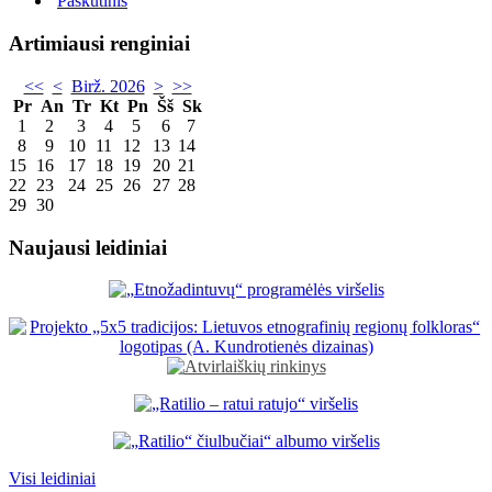
Paskutinis
Artimiausi renginiai
<<
<
Birž. 2026
>
>>
Pr
An
Tr
Kt
Pn
Šš
Sk
1
2
3
4
5
6
7
8
9
10
11
12
13
14
15
16
17
18
19
20
21
22
23
24
25
26
27
28
29
30
Naujausi leidiniai
Visi leidiniai