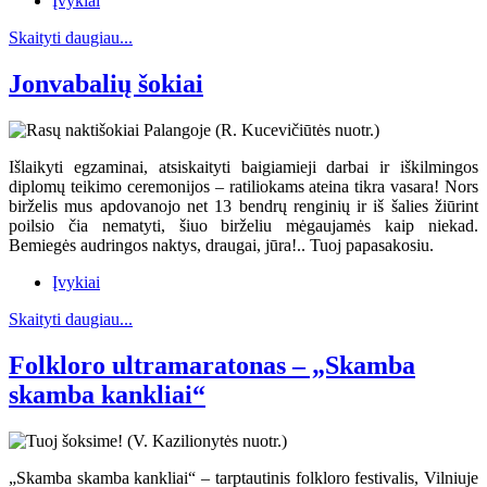
Įvykiai
Skaityti daugiau...
Jonvabalių šokiai
Išlaikyti egzaminai, atsiskaityti baigiamieji darbai ir iškilmingos
diplomų teikimo ceremonijos – ratiliokams ateina tikra vasara! Nors
birželis mus apdovanojo net 13 bendrų renginių ir iš šalies žiūrint
poilsio čia nematyti, šiuo birželiu mėgaujamės kaip niekad.
Bemiegės audringos naktys, draugai, jūra!.. Tuoj papasakosiu.
Įvykiai
Skaityti daugiau...
Folkloro ultramaratonas – „Skamba
skamba kankliai“
„Skamba skamba kankliai“ – tarptautinis folkloro festivalis, Vilniuje