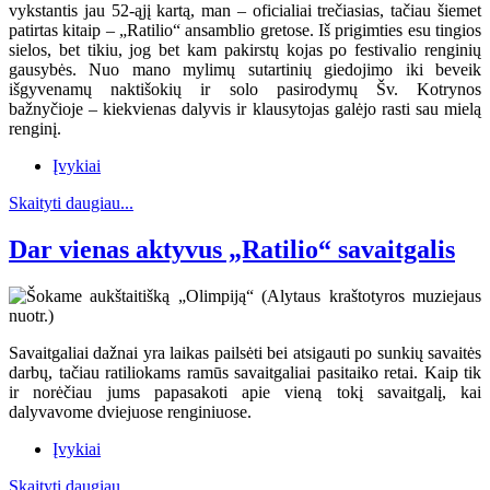
vykstantis jau 52-ąjį kartą, man – oficialiai trečiasias, tačiau šiemet
patirtas kitaip – „Ratilio“ ansamblio gretose. Iš prigimties esu tingios
sielos, bet tikiu, jog bet kam pakirstų kojas po festivalio renginių
gausybės. Nuo mano mylimų sutartinių giedojimo iki beveik
išgyvenamų naktišokių ir solo pasirodymų Šv. Kotrynos
bažnyčioje – kiekvienas dalyvis ir klausytojas galėjo rasti sau mielą
renginį.
Įvykiai
Skaityti daugiau...
Dar vienas aktyvus „Ratilio“ savaitgalis
Savaitgaliai dažnai yra laikas pailsėti bei atsigauti po sunkių savaitės
darbų, tačiau ratiliokams ramūs savaitgaliai pasitaiko retai. Kaip tik
ir norėčiau jums papasakoti apie vieną tokį savaitgalį, kai
dalyvavome dviejuose renginiuose.
Įvykiai
Skaityti daugiau...