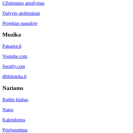
Užsiėmimų aprašymas
Dalyvių atsiliepimai
Projektas spaudoje
Muzika
Pakartot.lt
Youtube.com
Spotify.com
iBiblioteka.lt
Nariams
Ratilio klubas
Natos
Kalendorius
Prisijungimas