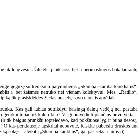
ne tik lengvesnis šalikėlis plaikstosi, bet ir nerimastingos bakalaurantų
ą parengę gegužę su trenksmu palydintiems „Skamba skamba kankliams“.
mblis!), bet žaismės netrūko nei vienam kolektyvui. Mes, „Ratilio“,
p ką tik prasiskleidęs žiedas nustebę savo naujais aprėdais...
trunka. Kas gali labiau sutrikdyti balsingą dainų vedėją nei pastaba
o gerokai toliau už kalno kito? Visgi pravėdinti plaučius buvo verta –
 (ir tik baigus prunkšti toptelėdavo, kad pokštuose lyg ir būna tiesos),
! O kas perklausoje apskritai nebuvote, leiskite pabersiu druskos ant
iką šokęs – ateikit į „Skamba kanklius“, gal pasiseks ir jums :)).