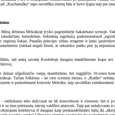
 kad „Kuchanuška“ tapo savotišku eisenų hitu ir buvo lygiai taip pat sm
dinimo
ms. Mūsų debiutas Meksikoje įvyko pagrindinėje Sakatekaso scenoje. Va
s (skudučiais, lumzdeliais, Sekminių rageliais), pademonstruoti „egzot
ų ir regionų šokiai. Panašiu principu vėliau rengėme ir kitus pasirod
tartinėms (niekad negali žinoti, ar sekundos patiks prie jų nepratusia
s iššūkis, tad antrą savaitę Kordoboje daugiau mankštinome kojas ne
žiūrovų.
ų, ir dainas užgožiančio varpų skambėjimo, bet rugpjūčio 10-osios k
koje. Tačiau folkloras – ne vien sceninis menas, o „Ratilio“ nebūtų „
tojome ir paskutiniame koncerte Meksike, taip savotiškai vainikuodami fes
 ratiliokams teko dalyvauti ne tik koncertuose ir eisenose, bet ir į
 bet ir su mus priėmusių miestų valdžios atstovais. Taip pat sudalyvauta 
ikiuojami kolektyvai iš daugiau kaip penkiasdešimties šalių iki „tikro
 saulė pasiekia zenitą! Užtat nuo pirmųjų nuotraukų iki paskutiniųjų vi