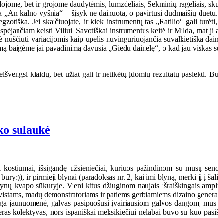
iedojome, bet ir grojome daudytėmis, lumzdeliais, Sekminių rageliais, s
„An kalno vyšnia“ – šįsyk ne dainuota, o pavirtusi dūdmaišių duetu. B
 egzotiška. Jei skaičiuojate, ir kiek instrumentų tas „Ratilio“ gali turė
spėjančiam keisti Viliui. Savotiškai instrumentus keitė ir Milda, mat ji
tė nuščiūti variacijomis kaip upelis nuvinguriuojančia suvalkietiška da
mą baigėme jai pavadinimą davusia „Giedu dainelę“, o kad jau viskas su 
išvengsi klaidų, bet užtat gali ir netikėtų įdomių rezultatų pasiekti. B
ko sulaukė
ti kostiumai, išsigandę užsieniečiai, kuriuos pažindinom su mūsų sen
ūry:)), ir pirmieji blynai (paradoksas nr. 2, kai imi blyną, merki jį į ša
nų kvapo sūkuryje. Vieni kitus džiuginom naujais išraiškingais amplua
ktyvistams, madų demonstratoriams ir patiems gerbiamiems dizaino genera
nga jaunuomenė, galvas pasipuošusi įvairiausiom galvos dangom, mus 
geras kolektyvas, nors ispaniškai meksikiečiui nelabai buvo su kuo pasiš