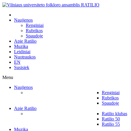
Naujienos
Renginiai
Rubrikos
Spaudoje
Apie Ratilio
Muzika
Leidiniai
Nuotraukos
EN
Susisiek
Menu
Naujienos
Renginiai
Rubrikos
Spaudoje
Apie Ratilio
Ratilio klubas
Ratilio 50
Ratilio 55
Muzika