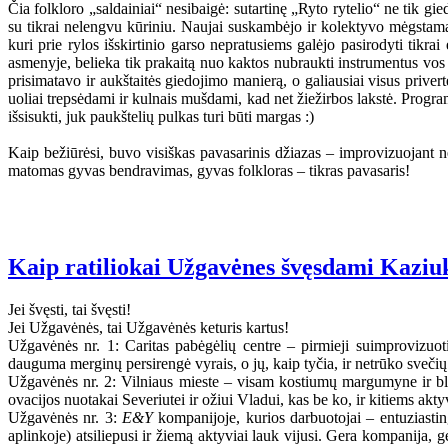
Čia folkloro „saldainiai“ nesibaigė: sutartinę „Ryto rytelio“ ne tik g
su tikrai nelengvu kūriniu. Naujai suskambėjo ir kolektyvo mėgstama 
kuri prie rylos išskirtinio garso nepratusiems galėjo pasirodyti tikrai
asmenyje, belieka tik prakaitą nuo kaktos nubraukti instrumentus vos 
prisimatavo ir aukštaitės giedojimo manierą, o galiausiai visus priver
uoliai trepsėdami ir kulnais mušdami, kad net žiežirbos lakstė. Progra
išsisukti, juk paukštelių pulkas turi būti margas :)
Kaip bežiūrėsi, buvo visiškas pavasarinis džiazas – improvizuojant ne
matomas gyvas bendravimas, gyvas folkloras – tikras pavasaris!
Kaip ratiliokai Užgavėnes švęsdami Kaziu
Jei švęsti, tai švęsti!
Jei Užgavėnės, tai Užgavėnės keturis kartus!
Užgavėnės nr. 1: Caritas pabėgėlių centre – pirmieji suimprovizuo
dauguma merginų persirengė vyrais, o jų, kaip tyčia, ir netrūko svečių b
Užgavėnės nr. 2: Vilniaus mieste – visam kostiumų margumyne ir bly
ovacijos nuotakai Severiutei ir ožiui Vladui, kas be ko, ir kitiems a
Užgavėnės nr. 3:
E&Y
kompanijoje, kurios darbuotojai – entuziasti
aplinkoje) atsiliepusi ir žiemą aktyviai lauk vijusi. Gera kompanija, 