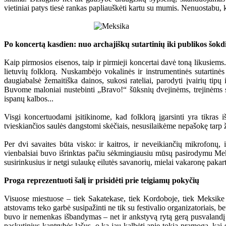
vietiniai patys tiesė rankas papliauškėti kartu su mumis. Nenuostabu,
Po koncertą kasdien: nuo archajiškų sutartinių iki publikos šok
Kaip pirmosios eisenos, taip ir pirmieji koncertai davė toną likusie
lietuvių folklorą. Nuskambėjo vokalinės ir instrumentinės sutartinė
daugiabalsė žemaitiška dainos, sukosi rateliai, parodyti įvairių tip
Buvome maloniai nustebinti „Bravo!“ šūksnių dvejinėms, trejinėms su
ispanų kalbos...
Visgi koncertuodami įsitikinome, kad folklorą įgarsinti yra tikra
tvieskiančios saulės dangstomi skėčiais, nesusilaikėme nepašokę tarp 
Per dvi savaites būta visko: ir kaitros, ir neveikiančių mikrofon
vienbalsiai buvo išrinktas pačiu sėkmingiausiu mūsų pasirodymu Meksi
susirinkusius ir netgi sulaukę eilutės savanorių, mielai vakaronę pakar
Proga reprezentuoti šalį ir prisidėti prie teigiamų pokyčių
Visuose miestuose – tiek Sakatekase, tiek Kordoboje, tiek Meksike –
atstovams teko garbė susipažinti ne tik su festivalio organizatoriais,
buvo ir nemenkas išbandymas – net ir ankstyvą rytą gerą pusvalandį r
paskutinius kantrybės lašus, o ką jau kalbėti apie tokią pramogą, kai