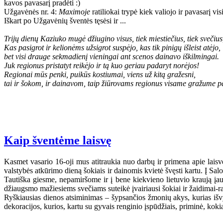
kavos pavasarį pradėti :)
Užgavėnės nr. 4:
Maximoje
ratiliokai trypė kiek valiojo ir pavasarį vis
Iškart po Užgavėnių šventės tęsėsi ir ...
Trijų dienų Kaziuko mugė džiugino visus, tiek miestiečius, tiek svečius,
Kas pasigrot ir kelionėms užsigrot suspėjo, kas tik pinigų išleist atėjo,
bet visi drauge sekmadienį vieningai ant scenos dainavo iškilmingai.
Juk regionus pristatyt reikėjo ir tą kuo geriau padaryt norėjos!
Regionai mūs penki, puikūs kostiumai, viens už kitą gražesni,
tai ir šokom, ir dainavom, taip žiūrovams regionus visame gražume 
Kaip šventėme laisvę
Kasmet vasario 16-oji mus atitraukia nuo darbų ir primena apie laisvę 
valstybės atkūrimo dieną šokiais ir dainomis kvietė švęsti kartu. Į S
Tautiška giesme, nepamiršome ir į bene kiekvieno lietuvio kraują įa
džiaugsmo mažiesiems svečiams suteikė įvairiausi šokiai ir žaidimai-r
Ryškiausias dienos atsiminimas – šypsančios žmonių akys, kurias išvyd
dekoracijos, kurios, kartu su gyvais renginio įspūdžiais, priminė, kokia