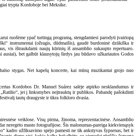
agiai trypta Kordoboje bei Meksike.
karui ruošėme ypač turtingą programą, stengdamiesi parodyti įvairiopą
iški“ instrumentai (ožragis, dūdmaišis), gaudė burdoninė dzūkiška ir
ymus, vis ištraukdami naujų kūrinių iš ansamblio sukaupto repertuaro.
i ausiai), bet galbūt klausytojų širdys jau būdavo užkariautos Godos
i balso stygas. Net kapelų koncerte, kai mūsų muzikantai grojo nuo
oncertas Kordobos Dr. Manuel Suárez salėje atpirko nesklandumus ir
Ratilio“, jei į linksmybes neįtrauktų ir publikos. Pabandę pašokdinti
tivalį tautų draugyste ir tikra folkloro dvasia.
vairesnėse veiklose. Visų pirma, žinoma, reprezentacinėse. Ansamblio
ir dar neregėto masto fotografijose. Šis malonumas-pareiga kiekvienąsyk
jo“ kadro užfiksavimo spėjo pamesti ne tik ankstyvas šypsenas, bet ir
ešnagės dienų visi, kokia kalba bekalbėtų, su vienodai rūgščia šypsena