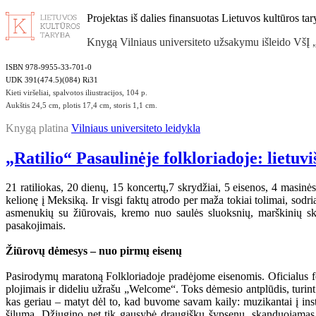
Projektas iš dalies finansuotas Lietuvos kultūros ta
Knygą Vilniaus universiteto užsakymu išleido VšĮ
ISBN 978-9955-33-701-0
UDK 391(474.5)(084) Ri31
Kieti viršeliai, spalvotos iliustracijos, 104 p.
Aukštis 24,5 cm, plotis 17,4 cm, storis 1,1 cm.
Knygą platina
Vilniaus universiteto leidykla
„Ratilio“ Pasaulinėje folkloriadoje: lietu
21 ratiliokas, 20 dienų, 15 koncertų,7 skrydžiai, 5 eisenos, 4 masinės
kelionę į Meksiką. Ir visgi faktų atrodo per maža tokiai tolimai, sod
asmenukių su žiūrovais, kremo nuo saulės sluoksnių, marškinių skal
pasakojimais.
Žiūrovų dėmesys – nuo pirmų eisenų
Pasirodymų maratoną Folkloriadoje pradėjome eisenomis. Oficialus fe
plojimais ir dideliu užrašu „Welcome“. Toks dėmesio antplūdis, turin
kas geriau – matyt dėl to, kad buvome savam kaily: muzikantai į instr
šiluma. Džiugino net tik gausybė draugiškų šypsenų, skanduojamas „