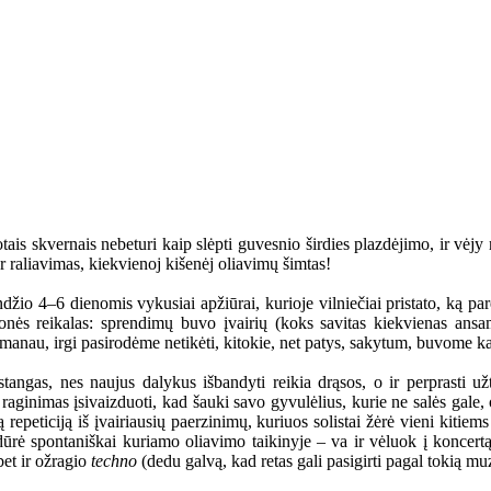
tais skvernais nebeturi kaip slėpti guvesnio širdies plazdėjimo, ir vėjy 
r raliavimas, kiekvienoj kišenėj oliavimų šimtas!
landžio 4–6 dienomis vykusiai apžiūrai, kurioje vilniečiai pristato, k
monės reikalas: sprendimų buvo įvairių (koks savitas kiekvienas ansa
 manau, irgi pasirodėme netikėti, kitokie, net patys, sakytum, buvome kai
stangas, nes naujus dalykus išbandyti reikia drąsos, o ir perprasti už
ginimas įsivaizduoti, kad šauki savo gyvulėlius, kurie ne salės gale, 
repeticiją iš įvairiausių paerzinimų, kuriuos solistai žėrė vieni kitiems
dūrė spontaniškai kuriamo oliavimo taikinyje – va ir vėluok į koncertą
bet ir ožragio
techno
(dedu galvą, kad retas gali pasigirti pagal tokią muz