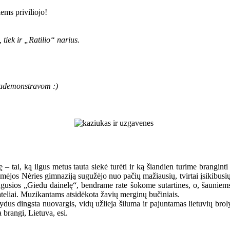
iems priviliojo!
 tiek ir „Ratilio“ narius.
pademonstravom :)
– tai, ką ilgus metus tauta siekė turėti ir ką šiandien turime branginti
alomėjos Nėries gimnaziją sugužėjo nuo pačių mažiausių, tvirtai įsikibus
ugusios „Giedu dainelę“, bendrame rate šokome sutartines, o, šauniems
ateliai. Muzikantams atsidėkota žavių merginų bučiniais.
us dingsta nuovargis, vidų užlieja šiluma ir pajuntamas lietuvių brolys
 brangi, Lietuva, esi.