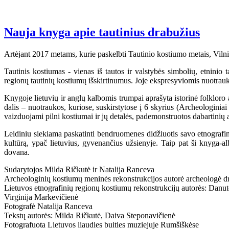
Nauja knyga apie tautinius drabužius
Artėjant 2017 metams, kurie paskelbti Tautinio kostiumo metais, Vilni
Tautinis kostiumas - vienas iš tautos ir valstybės simbolių, etninio 
regionų tautinių kostiumų išskirtinumus. Joje ekspresyviomis nuotrauk
Knygoje lietuvių ir anglų kalbomis trumpai aprašyta istorinė folkloro
dalis – nuotraukos, kuriose, suskirstytose į 6 skyrius (Archeologinia
vaizduojami pilni kostiumai ir jų detalės, pademonstruotos dabartinių 
Leidiniu siekiama paskatinti bendruomenes didžiuotis savo etnografini
kultūrą, ypač lietuvius, gyvenančius užsienyje. Taip pat ši knyga-alb
dovana.
Sudarytojos Milda Ričkutė ir Natalija Ranceva
Archeologinių kostiumų meninės rekonstrukcijos autorė archeologė d
Lietuvos etnografinių regionų kostiumų rekonstrukcijų autorės: Dan
Virginija Markevičienė
Fotografė Natalija Ranceva
Tekstų autorės: Milda Ričkutė, Daiva Steponavičienė
Fotografuota Lietuvos liaudies buities muziejuje Rumšiškėse