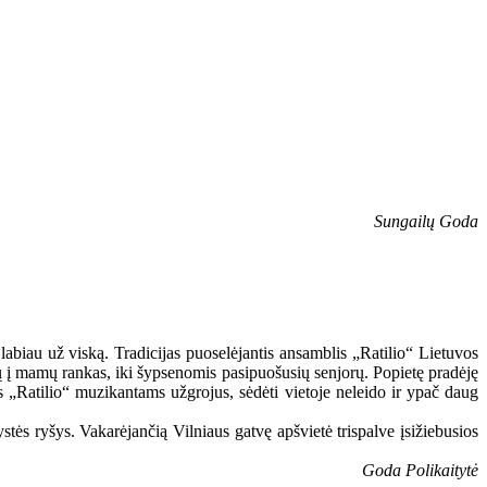
Sungailų Goda
 labiau už viską. Tradicijas puoselėjantis ansamblis „Ratilio“ Lietuvos
ių į mamų rankas, iki šypsenomis pasipuošusių senjorų. Popietę pradėję
 „Ratilio“ muzikantams užgrojus, sėdėti vietoje neleido ir ypač daug
tės ryšys. Vakarėjančią Vilniaus gatvę apšvietė trispalve įsižiebusios
Goda Polikaitytė