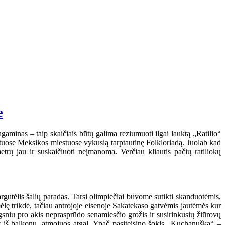
e
agaminas – taip skaičiais būtų galima reziumuoti ilgai lauktą „Ratilio“
kituose Meksikos miestuose vykusią tarptautinę Folkloriadą. Juolab kad
trų jau ir suskaičiuoti neįmanoma. Verčiau kliautis pačių ratiliokų
utėlis šalių paradas. Tarsi olimpiečiai buvome sutikti skanduotėmis,
lę trikdė, tačiau antrojoje eisenoje Sakatekaso gatvėmis jautėmės kur
ngsniu pro akis neprasprūdo senamiesčio grožis ir susirinkusių žiūrovų
t iš balkonų, atmojuos atgal. Ypač pasiteisino šokis „Kuchanuška“ –