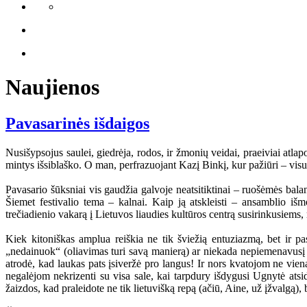
Naujienos
Pavasarinės išdaigos
Nusišypsojus saulei, giedrėja, rodos, ir žmonių veidai, praeiviai atlapo
mintys išsiblaško. O man, perfrazuojant Kazį Binkį, kur pažiūri – visu
Pavasario šūksniai vis gaudžia galvoje neatsitiktinai – ruošėmės ba
Šiemet festivalio tema – kalnai. Kaip ją atskleisti – ansamblio iš
trečiadienio vakarą į Lietuvos liaudies kultūros centrą susirinkusiems,
Kiek kitoniškas amplua reiškia ne tik šviežią entuziazmą, bet ir pa
„nedainuok“ (oliavimas turi savą manierą) ar niekada nepiemenavusį ra
atrodė, kad laukas pats įsiveržė pro langus! Ir nors kvatojom ne vieną 
negalėjom nekrizenti su visa sale, kai tarpdury išdygusi Ugnytė atsi
žaizdos, kad praleidote ne tik lietuvišką repą (ačiū, Aine, už įžvalgą), 