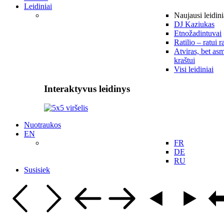
Leidiniai
Naujausi leidini
DJ Kaziukas
Etnožadintuvai
Ratilio – ratui r
Atviras, bet asm
kraštui
Visi leidiniai
Interaktyvus leidinys
Nuotraukos
EN
FR
DE
RU
Susisiek