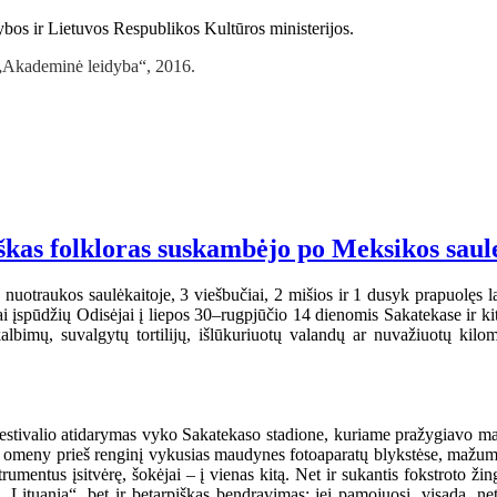
rybos ir Lietuvos Respublikos Kultūros ministerijos.
 „Akademinė leidyba“, 2016.
viškas folkloras suskambėjo po Meksikos saul
 nuotraukos saulėkaitoje, 3 viešbučiai, 2 mišios ir 1 dusyk prapuolęs l
riai įspūdžių Odisėjai į liepos 30–rugpjūčio 14 dienomis Sakatekase ir 
bimų, suvalgytų tortilijų, išlūkuriuotų valandų ar nuvažiuotų kilome
stivalio atidarymas vyko Sakatekaso stadione, kuriame pražygiavo marg
t omeny prieš renginį vykusias maudynes fotoaparatų blykstėse, mažumė
umentus įsitvėrę, šokėjai – į vienas kitą. Net ir sukantis fokstroto ži
Lituania“, bet ir betarpiškas bendravimas: jei pamojuosi, visada, ne