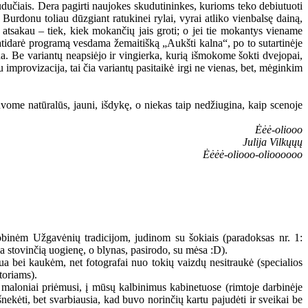
kudučiais. Dera pagirti naujokes skudutininkes, kurioms teko debiutuoti
urdonu toliau dūzgiant ratukinei rylai, vyrai atliko vienbalsę dainą,
ti, atsakau – tiek, kiek mokančių jais groti; o jei tie mokantys viename
 atidarė programą vesdama žemaitišką „Aukšti kalna“, po to sutartinėje
ina. Be variantų neapsiėjo ir vingierka, kurią išmokome šokti dvejopai,
improvizacija, tai čia variantų pasitaikė irgi ne vienas, bet, mėginkim
uvome natūralūs, jauni, išdykę, o niekas taip nedžiugina, kaip scenoje
Ėėė-oliooo
Julija Vilkųųų
Ėėėė-oliooo-olioooooo
obinėm Užgavėnių tradicijom, judinom su šokiais (paradoksas nr. 1:
lia stovinčią uogienę, o blynas, pasirodo, su mėsa :D).
 bei kaukėm, net fotografai nuo tokių vaizdų nesitraukė (specialios
toriams).
maloniai priėmusi, į mūsų kalbinimus kabinetuose (rimtoje darbinėje
nekėti, bet svarbiausia, kad buvo norinčių kartu pajudėti ir sveikai be