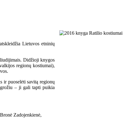
atskleidžia Lietuvos etninių
liudijimais. Didžioji knygos
valkijos regionų kostiumai),
evos.
 ir puoselėti savitą regionų
rožiu – ji gali tapti puikia
, Bronė Zadojenkienė,