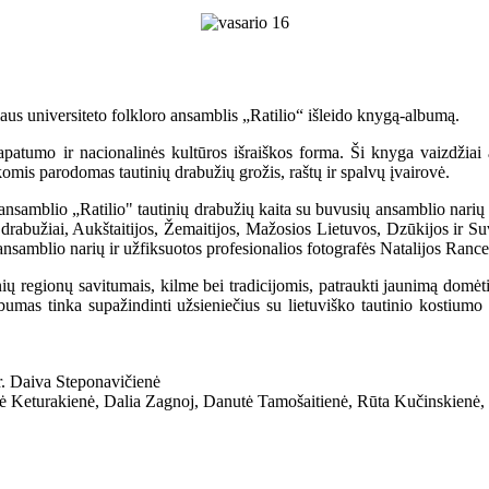
aus universiteto folkloro ansamblis „Ratilio“ išleido knygą-albumą.
tapatumo ir nacionalinės kultūros išraiškos forma. Ši knyga vaizdžiai 
omis parodomas tautinių drabužių grožis, raštų ir spalvų įvairovė.
 ansamblio „Ratilio" tautinių drabužių kaita su buvusių ansamblio narių 
i drabužiai, Aukštaitijos, Žemaitijos, Mažosios Lietuvos, Dzūkijos ir Su
ansamblio narių ir užfiksuotos profesionalios fotografės Natalijos Ranc
ų regionų savitumais, kilme bei tradicijomis, patraukti jaunimą domėtis
umas tinka supažindinti užsieniečius su lietuviško tautinio kostiumo g
r. Daiva Steponavičienė
utė Keturakienė, Dalia Zagnoj, Danutė Tamošaitienė, Rūta Kučinskienė