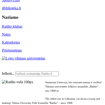
Spotify.com
iBiblioteka.lt
Nariams
Ratilio klubas
Natos
Kalendorius
Prisijungimas
Ieškoti...
Seniausias Lietuvoje, bet visuomet jaunas ir veržlus!
Vilniaus universiteto folkloro ansamblis „Ratilio“ –
nuo 1968 m.
The oldest one in Lithuania, yet always young and
dashing! Vilnius University Folk Ensemble "Ratilio" – since 1968.