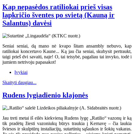
Kap nepasėdos ratiliokai prieš visas
lapkričio šventes po svietą (Kauną ir
Salantus) davėsi
Seniai seniai, dą mano nė kvapo šitam ansambly nebuvo, kap
ratiliokai koncertavo Kaune... Ką jau čia seniai, skubysit pertraukt,
taigi prieš dvi savaiti, naje! O, tai teisybė, pagaliau tai invyko, todė i
jumiem netrivoju papasakot!
Įvykiai
Skaityti daugiau...
Rudens lygiadienio klajonės
Jau treti metai iš eilės kiekvieną Rudens lygę „Ratilio“ vazonų ir ką
tik pradėtų žiesti vazoniukų būrys traukia į Kernavę – čia laukia
šviesos ir skulptūrų instaliacijų, sutartinių sąšaukos ir šokių vakaras.