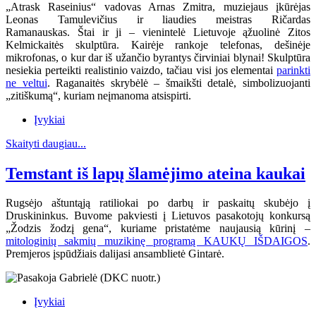
„Atrask Raseinius“ vadovas Arnas Zmitra, muziejaus įkūrėjas
Leonas Tamulevičius ir liaudies meistras Ričardas
Ramanauskas.
Štai ir ji – vienintelė Lietuvoje ąžuolinė Zitos
Kelmickaitės skulptūra. Kairėje rankoje telefonas, dešinėje
mikrofonas, o kur dar iš užančio byrantys čirviniai blynai! Skulptūra
nesiekia perteikti realistinio vaizdo, tačiau visi jos elementai
parinkti
ne veltui
. Raganaitės skrybėlė – šmaikšti detalė, simbolizuojanti
„zitiškumą“, kuriam neįmanoma atsispirti.
Įvykiai
Skaityti daugiau...
Temstant iš lapų šlamėjimo ateina kaukai
Rugsėjo aštuntąją ratiliokai po darbų ir paskaitų skubėjo į
Druskininkus. Buvome pakviesti į Lietuvos pasakotojų konkursą
„Žodzis žodzį gena“, kuriame pristatėme naujausią kūrinį –
mitologinių sakmių muzikinę programą KAUKŲ IŠDAIGOS
.
Premjeros įspūdžiais dalijasi ansamblietė Gintarė.
Įvykiai