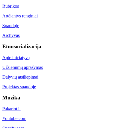
Rubrikos
Artėjantys renginiai
Spaudoje
Archyvas
Etnosocializacija
Apie iniciatyvą
Užsiėmimų aprašymas
Dalyvių atsiliepimai
Projektas spaudoje
Muzika
Pakartot.lt
Youtube.com