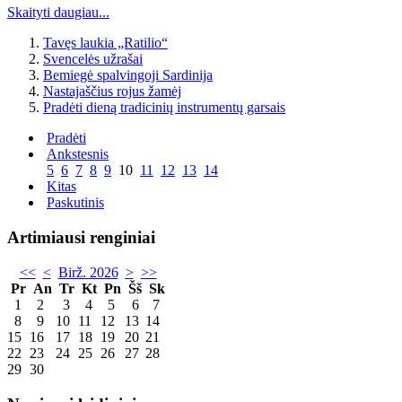
Skaityti daugiau...
Tavęs laukia „Ratilio“
Svencelės užrašai
Bemiegė spalvingoji Sardinija
Nastajaščius rojus žamėj
Pradėti dieną tradicinių instrumentų garsais
Pradėti
Ankstesnis
5
6
7
8
9
10
11
12
13
14
Kitas
Paskutinis
Artimiausi renginiai
<<
<
Birž. 2026
>
>>
Pr
An
Tr
Kt
Pn
Šš
Sk
1
2
3
4
5
6
7
8
9
10
11
12
13
14
15
16
17
18
19
20
21
22
23
24
25
26
27
28
29
30