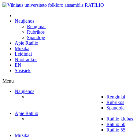
Naujienos
Renginiai
Rubrikos
Spaudoje
Apie Ratilio
Muzika
Leidiniai
Nuotraukos
EN
Susisiek
Menu
Naujienos
Renginiai
Rubrikos
Spaudoje
Apie Ratilio
Ratilio klubas
Ratilio 50
Ratilio 55
Muzika