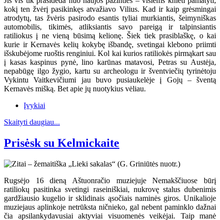
Jis vis tik prasideda nuo naujos pažinties – visiems knieti pamatyti,
kokį ten žvėrį pasikinkęs atvažiavo Vilius. Kad ir kaip grėsmingai
atrodytų, tas žvėris pasirodo esantis tyliai murkiantis, šeimyniškas
automobilis, tikimės, atliksiantis savo pareigą ir talpinsiantis
ratiliokus į ne vieną būsimą kelionę. Šiek tiek prasiblaškę, o kai
kurie ir Kernavės kelių kokybę išbandę, svetingai klebono priimti
išskubėjome ruoštis renginiui. Kol kai kurios ratiliokės pirmąkart sau
į kasas kaspinus pynė, lino karūnas matavosi, Petras su Austėja,
nepabūgę ilgo žygio, kartu su archeologu ir šventviečių tyrinėtoju
Vykintu Vaitkevičiumi jau buvo pusiaukelėje į Gojų – šventą
Kernavės mišką. Bet apie jų nuotykius vėliau.
Įvykiai
Skaityti daugiau...
Prisėsk su Kelmickaite
Rugsėjo 16 dieną Aštuonračio muziejuje Nemakščiuose būrį
ratiliokų pasitinka svetingi raseiniškiai, nukrovę stalus dubenimis
gardžiausio kugelio ir sklidinais ąsočiais naminės giros. Unikalioje
muziejaus aplinkoje netrūksta ničnieko, gal nebent paminklo dažnai
čia apsilankydavusiai aktyviai visuomenės veikėjai. Taip manė