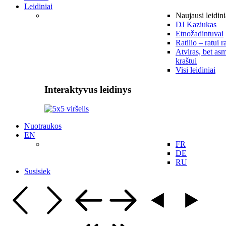
Leidiniai
Naujausi leidini
DJ Kaziukas
Etnožadintuvai
Ratilio – ratui r
Atviras, bet asm
kraštui
Visi leidiniai
Interaktyvus leidinys
Nuotraukos
EN
FR
DE
RU
Susisiek