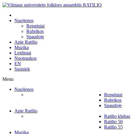
Naujienos
Renginiai
Rubrikos
Spaudoje
Apie Ratilio
Muzika
Leidiniai
Nuotraukos
EN
Susisiek
Menu
Naujienos
Renginiai
Rubrikos
Spaudoje
Apie Ratilio
Ratilio klubas
Ratilio 50
Ratilio 55
Muzika