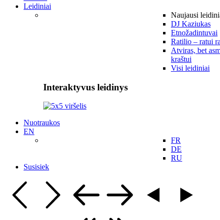
Leidiniai
Naujausi leidini
DJ Kaziukas
Etnožadintuvai
Ratilio – ratui r
Atviras, bet asm
kraštui
Visi leidiniai
Interaktyvus leidinys
Nuotraukos
EN
FR
DE
RU
Susisiek