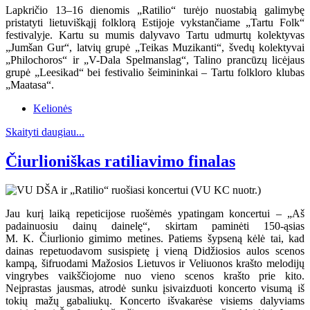
Lapkričio 13–16 dienomis „Ratilio“ turėjo nuostabią galimybę
pristatyti lietuviškąjį folklorą Estijoje vykstančiame „Tartu Folk“
festivalyje. Kartu su mumis dalyvavo Tartu udmurtų kolektyvas
„Jumšan Gur“, latvių grupė „Teikas Muzikanti“, švedų kolektyvai
„Philochoros“ ir „V-Dala Spelmanslag“, Talino prancūzų licėjaus
grupė „Leesikad“ bei festivalio šeimininkai – Tartu folkloro klubas
„Maatasa“.
Kelionės
Skaityti daugiau...
Čiurlioniškas ratiliavimo finalas
Jau kurį laiką repeticijose ruošėmės ypatingam koncertui – „Aš
padainuosiu dainų dainelę“, skirtam paminėti 150-ąsias
M. K. Čiurlionio gimimo metines. Patiems šypseną kėlė tai, kad
dainas repetuodavom susispietę į vieną Didžiosios aulos scenos
kampą, šifruodami Mažosios Lietuvos ir Veliuonos krašto melodijų
vingrybes vaikščiojome nuo vieno scenos krašto prie kito.
Neįprastas jausmas, atrodė sunku įsivaizduoti koncerto visumą iš
tokių mažų gabaliukų. Koncerto išvakarėse visiems dalyviams