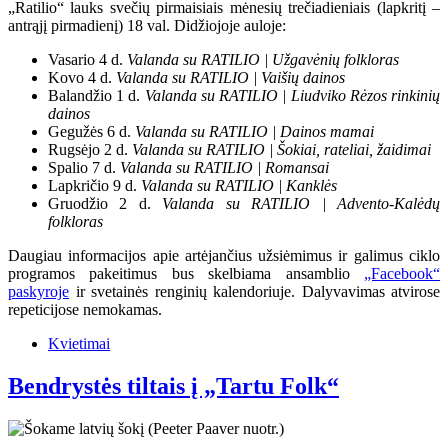
„Ratilio“ lauks svečių pirmaisiais mėnesių trečiadieniais (lapkritį –
antrąjį pirmadienį) 18 val. Didžiojoje auloje:
Vasario 4 d.
Valanda su RATILIO | Užgavėnių folkloras
Kovo 4 d.
Valanda su RATILIO | Vaišių dainos
Balandžio 1 d.
Valanda su RATILIO | Liudviko Rėzos rinkinių
dainos
Gegužės 6 d.
Valanda su RATILIO | Dainos mamai
Rugsėjo 2 d.
Valanda su RATILIO | Šokiai, rateliai, žaidimai
Spalio 7 d.
Valanda su RATILIO | Romansai
Lapkričio 9 d.
Valanda su RATILIO | Kanklės
Gruodžio 2 d.
Valanda su RATILIO | Advento-Kalėdų
folkloras
Daugiau informacijos apie artėjančius užsiėmimus ir galimus ciklo
programos pakeitimus bus skelbiama ansamblio
„Facebook“
paskyroje
ir svetainės renginių kalendoriuje. Dalyvavimas atvirose
repeticijose nemokamas.
Kvietimai
Bendrystės tiltais į „Tartu Folk“