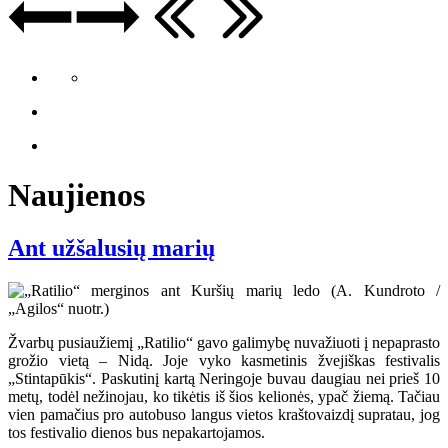
Naujienos
Ant užšalusių marių
Žvarbų pusiaužiemį „Ratilio“ gavo galimybę nuvažiuoti į nepaprasto
grožio vietą – Nidą. Joje vyko kasmetinis žvejiškas festivalis
„Stintapūkis“. Paskutinį kartą Neringoje buvau daugiau nei prieš 10
metų, todėl nežinojau, ko tikėtis iš šios kelionės, ypač žiemą. Tačiau
vien pamačius pro autobuso langus vietos kraštovaizdį supratau, jog
tos festivalio dienos bus nepakartojamos.