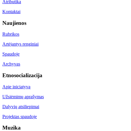
Atributika
Kontaktai
Naujienos
Rubrikos
Artėjantys renginiai
Spaudoje
Archyvas
Etnosocializacija
Apie iniciatyvą
Užsiėmimų aprašymas
Dalyvių atsiliepimai
Projektas spaudoje
Muzika