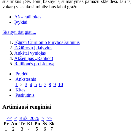
susirinkus į Šv. Jonų bažnyčią sumanymas pamažu skleidėsi. Jau tą
vakarą vis sukosi mintis: bus labai gražu...
Aš – ratiliokas
Įvykiai
Skaityti daugiau...
Išgirsti Čiurlionio kūrybos šaltinius
Iš žiūrovų į dalyvius
Aukštai vyniojas
Akšen pas „Ratilio“!
Ratilionės po Lietuvą
Pradėti
Ankstesnis
1
2
3
4
5
6
7
8
9
10
Kitas
Paskutinis
Artimiausi renginiai
<<
<
Birž. 2026
>
>>
Pr
An
Tr
Kt
Pn
Šš
Sk
1
2
3
4
5
6
7