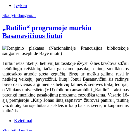
Įvykiai
Skaityti daugiau...
„Ratilio“ programoje murkia
Basanavičiaus liūtai
Turbūt retas tikėtųsi lietuvių tautosakoje išvysti šalies kraštovaizdžiui
nebūdingų reiškinių, tačiau gausiame pasakų, dainų, smulkiosios
tautosakos aruode greta gegučių, žirgų ar meškų galima rasti ir
netikėtų veikėjų, pavyzdžiui, liūtų! Jonui Basanavičiui šis radinys
buvo dar vienas argumentas lietuvių kilmės iš senovės trakų teorijai,
o Vilniaus universiteto (VU) folkloro ansambliui „Ratilio“ – akstinas
parengti muzikinę pasakojimų programą egzotiška tema. Vasario 16-
ąją premjeroje „Kaip Jonas liūtą sapnavo“ žiūrovai panirs į tautinę
vaizduotę, kurioje liūtas atsiskleis ir kaip baisus žvėris, ir kaip meilus
katinėlis.
Kvietimai
Skaityti daugiau...