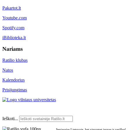
Pakartot.lt
Youtube.com
Spotify.com
iBiblioteka.lt
Nariams
Ratilio klubas
Natos
Kalendorius
Prisijungimas
Ieškoti...
Seniausias Lietuvoje, bet visuomet jaunas ir veržlus!