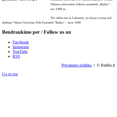
Vilniaus universiteto folkloro ansamblis „Ratilio“ –
nuo 1968 m.
The oldest one in Lithuania, yet always young and
dashing! Vilnius University Folk Ensemble "Ratilio" – since 1968.
Bendraukime per / Follow us on
Facebook
Instagram
YouTube
RSS
Privatumo politika
| © Ratilio.lt
Go to top