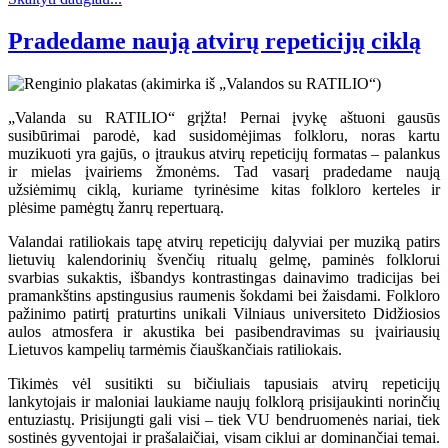
Pradedame naują atvirų repeticijų ciklą
„Valanda su RATILIO“ grįžta! Pernai įvykę aštuoni gausūs
susibūrimai parodė, kad susidomėjimas folkloru, noras kartu
muzikuoti yra gajūs, o įtraukus atvirų repeticijų formatas – palankus
ir mielas įvairiems žmonėms. Tad vasarį pradedame naują
užsiėmimų ciklą, kuriame tyrinėsime kitas folkloro kerteles ir
plėsime pamėgtų žanrų repertuarą.
Valandai ratiliokais tapę atvirų repeticijų dalyviai per muziką patirs
lietuvių kalendorinių švenčių ritualų gelmę, paminės folklorui
svarbias sukaktis, išbandys kontrastingas dainavimo tradicijas bei
pramankštins apstingusius raumenis šokdami bei žaisdami. Folkloro
pažinimo patirtį praturtins unikali Vilniaus universiteto Didžiosios
aulos atmosfera ir akustika bei pasibendravimas su įvairiausių
Lietuvos kampelių tarmėmis čiauškančiais ratiliokais.
Tikimės vėl susitikti su bičiuliais tapusiais atvirų repeticijų
lankytojais ir maloniai laukiame naujų folklorą prisijaukinti norinčių
entuziastų. Prisijungti gali visi – tiek VU bendruomenės nariai, tiek
sostinės gyventojai ir prašalaičiai, visam ciklui ar dominančiai temai.