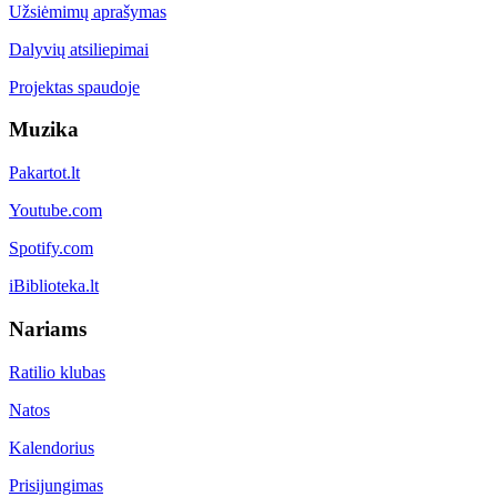
Užsiėmimų aprašymas
Dalyvių atsiliepimai
Projektas spaudoje
Muzika
Pakartot.lt
Youtube.com
Spotify.com
iBiblioteka.lt
Nariams
Ratilio klubas
Natos
Kalendorius
Prisijungimas