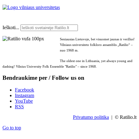
Ieškoti...
Seniausias Lietuvoje, bet visuomet jaunas ir veržlus!
Vilniaus universiteto folkloro ansamblis „Ratilio“ –
nuo 1968 m.
The oldest one in Lithuania, yet always young and
dashing! Vilnius University Folk Ensemble "Ratilio" – since 1968.
Bendraukime per / Follow us on
Facebook
Instagram
YouTube
RSS
Privatumo politika
| © Ratilio.lt
Go to top