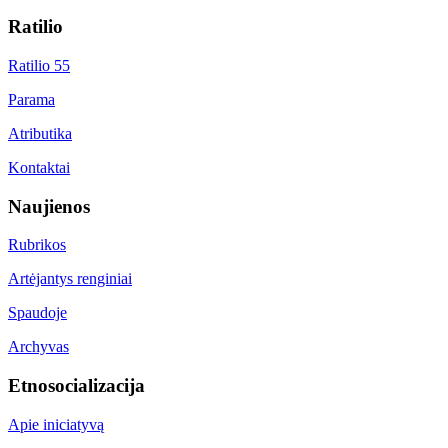
Ratilio
Ratilio 55
Parama
Atributika
Kontaktai
Naujienos
Rubrikos
Artėjantys renginiai
Spaudoje
Archyvas
Etnosocializacija
Apie iniciatyvą