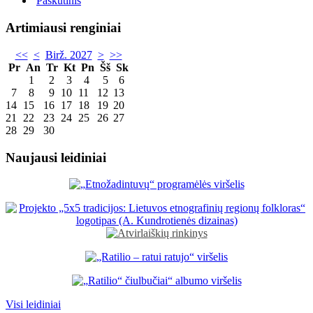
Paskutinis
Artimiausi renginiai
<<
<
Birž. 2027
>
>>
Pr
An
Tr
Kt
Pn
Šš
Sk
1
2
3
4
5
6
7
8
9
10
11
12
13
14
15
16
17
18
19
20
21
22
23
24
25
26
27
28
29
30
Naujausi leidiniai
Visi leidiniai