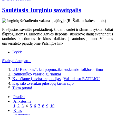
Saulėtasis Jurginių savaitgalis
Praėjusios savaitės penktadienį, šildant saulei ir šlamant ryškiai žaliai
išsprogusioms Čiurlionio gatvės liepoms, susikrovę daug sveriančius
tautinius kostiumus ir kitus daiktus į autobusą, nuo Vilniaus
universiteto pajudėjome Palangos link.
Įvykiai
Skaityti daugiau...
„DJ Kaziukas“: kai popmuzika suskamba folkloro ritmu
Ratiliokiško vasario gurinukai
Kviečiame į atviras repeticijas „Valanda su RATILIO“
Kap šilo žvėrukai pilosopų kiemi zujo
Tikra puota!
Pradėti
Ankstesnis
1
2
3
4
5
6
7
8
9
10
Kitas