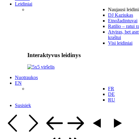
Leidiniai
Naujausi leidini
DJ Kaziukas
Etnožadintuvai
Ratilio – ratui r
Atviras, bet asm
kraštui
Visi leidiniai
Interaktyvus leidinys
Nuotraukos
EN
FR
DE
RU
Susisiek