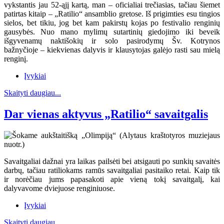
vykstantis jau 52-ąjį kartą, man – oficialiai trečiasias, tačiau šiemet
patirtas kitaip – „Ratilio“ ansamblio gretose. Iš prigimties esu tingios
sielos, bet tikiu, jog bet kam pakirstų kojas po festivalio renginių
gausybės. Nuo mano mylimų sutartinių giedojimo iki beveik
išgyvenamų naktišokių ir solo pasirodymų Šv. Kotrynos
bažnyčioje – kiekvienas dalyvis ir klausytojas galėjo rasti sau mielą
renginį.
Įvykiai
Skaityti daugiau...
Dar vienas aktyvus „Ratilio“ savaitgalis
Savaitgaliai dažnai yra laikas pailsėti bei atsigauti po sunkių savaitės
darbų, tačiau ratiliokams ramūs savaitgaliai pasitaiko retai. Kaip tik
ir norėčiau jums papasakoti apie vieną tokį savaitgalį, kai
dalyvavome dviejuose renginiuose.
Įvykiai
Skaityti daugiau...