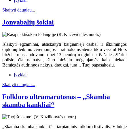
Įvykiai
Skaityti daugiau...
Jonvabalių šokiai
Išlaikyti egzaminai, atsiskaityti baigiamieji darbai ir iškilmingos
diplomų teikimo ceremonijos – ratiliokams ateina tikra vasara! Nors
birželis mus apdovanojo net 13 bendrų renginių ir iš šalies žiūrint
poilsio čia nematyti, šiuo birželiu mėgaujamės kaip niekad.
Bemiegės audringos naktys, draugai, jūra!.. Tuoj papasakosiu.
Įvykiai
Skaityti daugiau...
Folkloro ultramaratonas – „Skamba
skamba kankliai“
„Skamba skamba kankliai“ – tarptautinis folkloro festivalis, Vilniuje