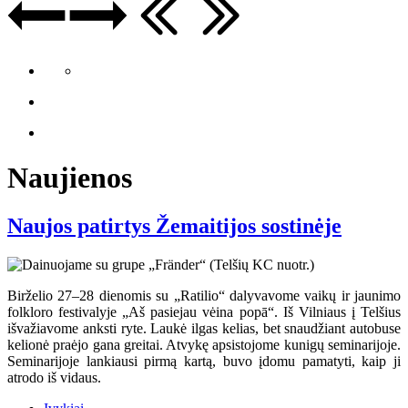
Naujienos
Naujos patirtys Žemaitijos sostinėje
Birželio 27–28 dienomis su „Ratilio“ dalyvavome vaikų ir jaunimo
folkloro festivalyje „Aš pasiejau vėina popā“. Iš Vilniaus į Telšius
išvažiavome anksti ryte. Laukė ilgas kelias, bet snaudžiant autobuse
kelionė praėjo gana greitai. Atvykę apsistojome kunigų seminarijoje.
Seminarijoje lankiausi pirmą kartą, buvo įdomu pamatyti, kaip ji
atrodo iš vidaus.