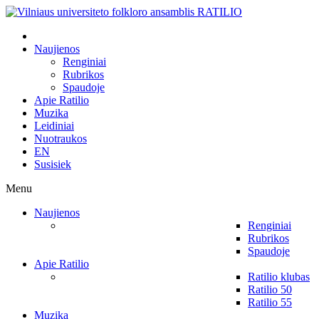
Naujienos
Renginiai
Rubrikos
Spaudoje
Apie Ratilio
Muzika
Leidiniai
Nuotraukos
EN
Susisiek
Menu
Naujienos
Renginiai
Rubrikos
Spaudoje
Apie Ratilio
Ratilio klubas
Ratilio 50
Ratilio 55
Muzika