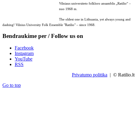
Vilniaus universiteto folkloro ansamblis „Ratilio“ –
nuo 1968 m.
The oldest one in Lithuania, yet always young and
dashing! Vilnius University Folk Ensemble "Ratilio" – since 1968.
Bendraukime per / Follow us on
Facebook
Instagram
YouTube
RSS
Privatumo politika
| © Ratilio.lt
Go to top