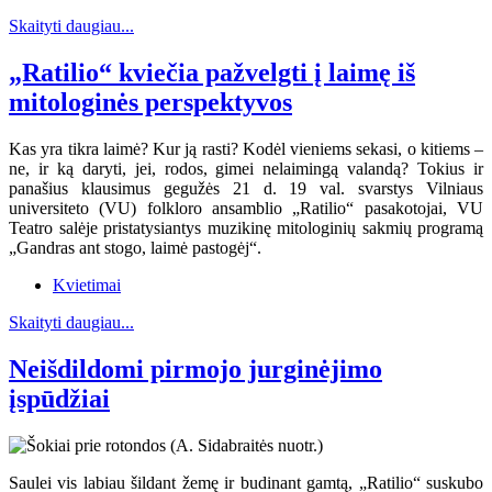
Skaityti daugiau...
„Ratilio“ kviečia pažvelgti į laimę iš
mitologinės perspektyvos
Kas yra tikra laimė? Kur ją rasti? Kodėl vieniems sekasi, o kitiems –
ne, ir ką daryti, jei, rodos, gimei nelaimingą valandą? Tokius ir
panašius klausimus gegužės 21 d. 19 val. svarstys Vilniaus
universiteto (VU) folkloro ansamblio „Ratilio“ pasakotojai, VU
Teatro salėje pristatysiantys muzikinę mitologinių sakmių programą
„Gandras ant stogo, laimė pastogėj“.
Kvietimai
Skaityti daugiau...
Neišdildomi pirmojo jurginėjimo
įspūdžiai
Saulei vis labiau šildant žemę ir budinant gamtą, „Ratilio“ suskubo