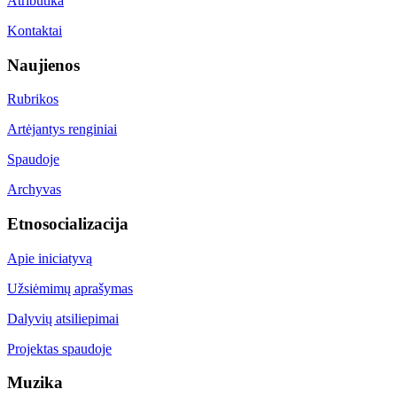
Atributika
Kontaktai
Naujienos
Rubrikos
Artėjantys renginiai
Spaudoje
Archyvas
Etnosocializacija
Apie iniciatyvą
Užsiėmimų aprašymas
Dalyvių atsiliepimai
Projektas spaudoje
Muzika