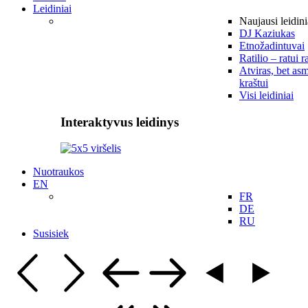
Leidiniai
Naujausi leidini
DJ Kaziukas
Etnožadintuvai
Ratilio – ratui r
Atviras, bet asm
kraštui
Visi leidiniai
Interaktyvus leidinys
Nuotraukos
EN
FR
DE
RU
Susisiek