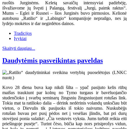
ruoštis Jurginėms. Keletą savaičių intensyviai padirbėję,
išvažiavome jų švęsti į Palangą, festivalį „Jurgi, paimk raktus“.
Mums – Eglei ir Rusnei – šios Jurginės buvo pirmosios. Kelionė
autobusu „Ratilio“ ir „Labingio“ kompanijoje neprailgo, nes ją
lydėjo mokėtos ir dar negirdėtos dainos.
Tradicijos
Įvykiai
Skaityti daugiau...
Daudytėmis pasveikintas paveldas
Kovo 28 diena buva kap nikdi šilta – ypač pasijuto kelis rūbų
maišus traukiunt par kolnų no Tymo turgaus ir bavėluojančio
studenčioko į svarbų seminarų žingsniu žingsniuojunt rotušas link.
Tokia mat ta ratilioko dalia – dėrink nedėrinis volandų unksčiau būt
vieton, o Dievulis tik pasijuoks iš tokio naivumo. Nuskubėjįs
rotušan buvau per pusį pėdos net į vesėlias įlindis, bat pri durų
stovėjusi ponia sulaikė: „Čia vestuvės vyksta. Jums turbūt reikia eiti
priešingoje pusėje“. Turint čėso, būčia kap nors prisiprošys vidun,
bat bala jų nemotį – į Lietuvos nematerialaus kultūros paveldo