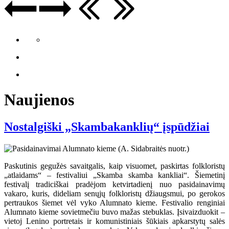
Naujienos
Nostalgiški „Skambakanklių“ įspūdžiai
Paskutinis gegužės savaitgalis, kaip visuomet, paskirtas folkloristų
„atlaidams“ – festivaliui „Skamba skamba kankliai“. Šiemetinį
festivalį tradiciškai pradėjom ketvirtadienį nuo pasidainavimų
vakaro, kuris, dideliam senųjų folkloristų džiaugsmui, po gerokos
pertraukos šiemet vėl vyko Alumnato kieme. Festivalio renginiai
Alumnato kieme sovietmečiu buvo mažas stebuklas. Įsivaizduokit –
vietoj Lenino portretais ir komunistiniais šūkiais apkarstytų salės