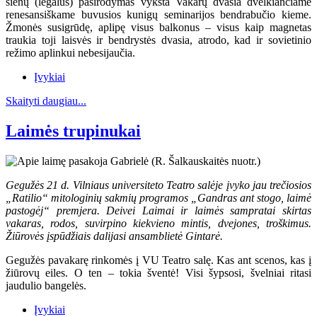
sienų (legalus) pasirodymas vyksta Vakarų dvasia dvelkiančiame
renesansiškame buvusios kunigų seminarijos bendrabučio kieme.
Žmonės susigrūdę, aplipę visus balkonus – visus kaip magnetas
traukia toji laisvės ir bendrystės dvasia, atrodo, kad ir sovietinio
režimo aplinkui nebesijaučia.
Įvykiai
Skaityti daugiau...
Laimės trupinukai
Gegužės 21 d. Vilniaus universiteto Teatro salėje įvyko jau trečiosios
„Ratilio“ mitologinių sakmių programos „Gandras ant stogo, laimė
pastogėj“ premjera. Deivei Laimai ir laimės sampratai skirtas
vakaras, rodos, suvirpino kiekvieno mintis, dvejones, troškimus.
Žiūrovės įspūdžiais dalijasi ansamblietė Gintarė.
Gegužės pavakarę rinkomės į VU Teatro salę. Kas ant scenos, kas į
žiūrovų eiles. O ten – tokia šventė! Visi šypsosi, švelniai ritasi
jaudulio bangelės.
Įvykiai