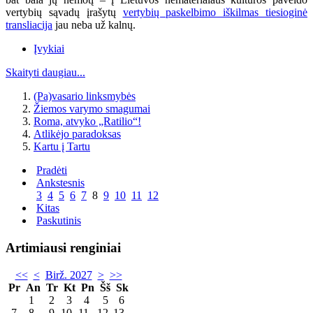
vertybių sąvadų įrašytų
vertybių paskelbimo iškilmas tiesioginė
transliacija
jau neba už kalnų.
Įvykiai
Skaityti daugiau...
(Pa)vasario linksmybės
Žiemos varymo smagumai
Roma, atvyko „Ratilio“!
Atlikėjo paradoksas
Kartu į Tartu
Pradėti
Ankstesnis
3
4
5
6
7
8
9
10
11
12
Kitas
Paskutinis
Artimiausi renginiai
<<
<
Birž. 2027
>
>>
Pr
An
Tr
Kt
Pn
Šš
Sk
1
2
3
4
5
6
7
8
9
10
11
12
13