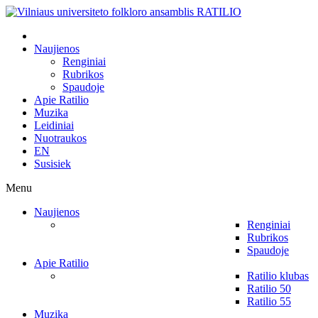
Naujienos
Renginiai
Rubrikos
Spaudoje
Apie Ratilio
Muzika
Leidiniai
Nuotraukos
EN
Susisiek
Menu
Naujienos
Renginiai
Rubrikos
Spaudoje
Apie Ratilio
Ratilio klubas
Ratilio 50
Ratilio 55
Muzika