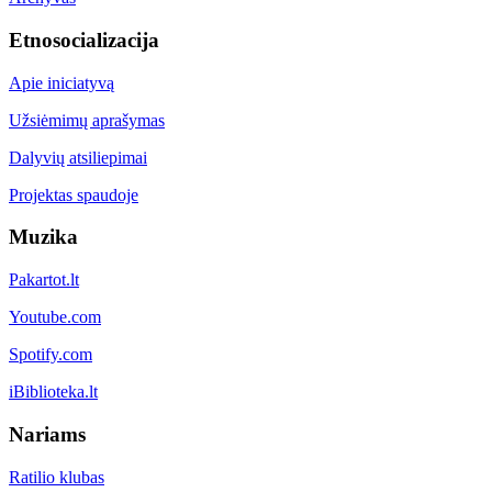
Etnosocializacija
Apie iniciatyvą
Užsiėmimų aprašymas
Dalyvių atsiliepimai
Projektas spaudoje
Muzika
Pakartot.lt
Youtube.com
Spotify.com
iBiblioteka.lt
Nariams
Ratilio klubas