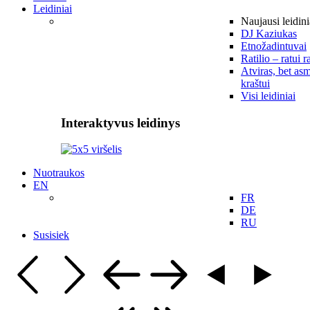
Leidiniai
Naujausi leidini
DJ Kaziukas
Etnožadintuvai
Ratilio – ratui r
Atviras, bet asm
kraštui
Visi leidiniai
Interaktyvus leidinys
Nuotraukos
EN
FR
DE
RU
Susisiek