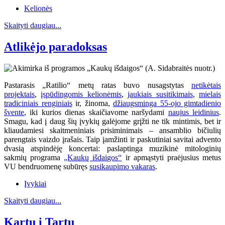
Kelionės
Skaityti daugiau...
Atlikėjo paradoksas
Pastarasis „Ratilio“ metų ratas buvo nusagstytas
netikėtais
projektais
,
įspūdingomis kelionėmis
,
jaukiais susitikimais
,
mielais
tradiciniais renginiais
ir, žinoma,
džiaugsminga 55-ojo gimtadienio
švente
, iki kurios dienas skaičiavome naršydami
naujus leidinius
.
Smagu, kad į daug šių įvykių galėjome grįžti ne tik mintimis, bet ir
kliaudamiesi skaitmeniniais prisiminimais – ansamblio bičiulių
parengtais vaizdo įrašais. Taip įamžinti ir paskutiniai savitai advento
dvasią atspindėję koncertai: paslaptinga muzikinė mitologinių
sakmių programa
„Kaukų išdaigos“
ir apmąstyti praėjusius metus
VU bendruomenę subūręs
susikaupimo vakaras
.
Įvykiai
Skaityti daugiau...
Kartu į Tartu