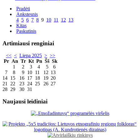
Pradėti
Ankstesnis
4
5
6
7
8
9
10
11
12
13
Kitas
Paskutinis
Artimiausi renginiai
<<
<
Liepa 2025
>
>>
Pr
An
Tr
Kt
Pn
Šš
Sk
1
2
3
4
5
6
7
8
9
10
11
12
13
14
15
16
17
18
19
20
21
22
23
24
25
26
27
28
29
30
31
Naujausi leidiniai