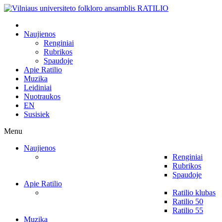
Naujienos
Renginiai
Rubrikos
Spaudoje
Apie Ratilio
Muzika
Leidiniai
Nuotraukos
EN
Susisiek
Menu
Naujienos
Renginiai
Rubrikos
Spaudoje
Apie Ratilio
Ratilio klubas
Ratilio 50
Ratilio 55
Muzika