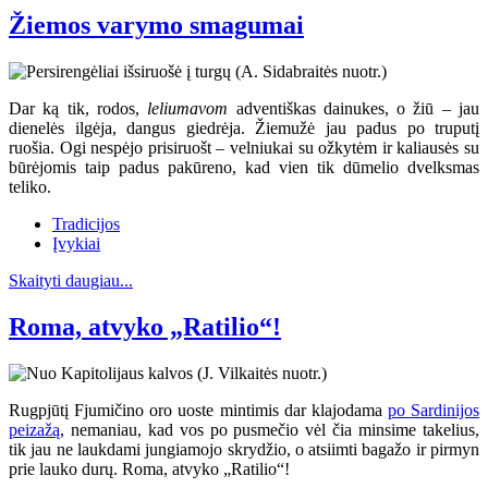
Žiemos varymo smagumai
Dar ką tik, rodos,
leliumavom
adventiškas dainukes, o žiū – jau
dienelės ilgėja, dangus giedrėja. Žiemužė jau padus po truputį
ruošia. Ogi nespėjo prisiruošt – velniukai su ožkytėm ir kaliausės su
būrėjomis taip padus pakūreno, kad vien tik dūmelio dvelksmas
teliko.
Tradicijos
Įvykiai
Skaityti daugiau...
Roma, atvyko „Ratilio“!
Rugpjūtį Fjumičino oro uoste mintimis dar klajodama
po Sardinijos
peizažą
, nemaniau, kad vos po pusmečio vėl čia minsime takelius,
tik jau ne laukdami jungiamojo skrydžio, o atsiimti bagažo ir pirmyn
prie lauko durų. Roma, atvyko „Ratilio“!