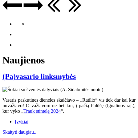
Naujienos
(Pa)vasario linksmybės
Vasaris paskutines dieneles skaičiavo – „Ratilio“ vis tiek dar kai kur
nuvažiavo
! O va
žiavom ne bet kur, į pačią Palūšę (Ignalinos raj.),
kur vyko „
Trauk stintelę 2024
“.
Įvykiai
Skaityti daugiau...