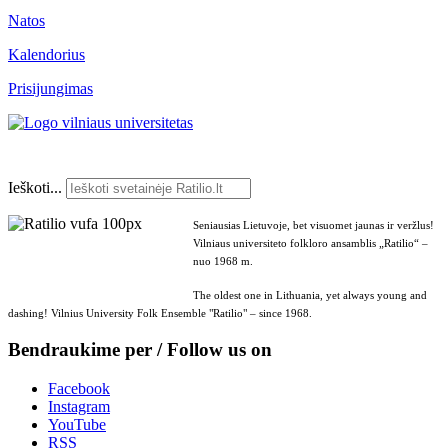
Natos
Kalendorius
Prisijungimas
Ieškoti...
Seniausias Lietuvoje, bet visuomet jaunas ir veržlus!
Vilniaus universiteto folkloro ansamblis „Ratilio“ –
nuo 1968 m.
The oldest one in Lithuania, yet always young and
dashing! Vilnius University Folk Ensemble "Ratilio" – since 1968.
Bendraukime per / Follow us on
Facebook
Instagram
YouTube
RSS