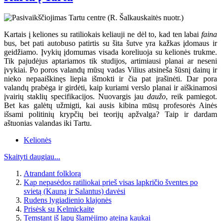
Kartais į keliones su ratiliokais keliauji ne dėl to, kad ten labai
faina
bus, bet pati autobuso patirtis su šita šutve yra kažkas įdomaus ir
geidžiamo. Įvykių įdomumas visada koreliuoja su kelionės trukme.
Tik pajudėjus aptariamos tik studijos, artimiausi planai ar neseni
įvykiai. Po poros valandų mūsų vadas Vilius atsineša šūsnį dainų ir
nieko nepaaiškinęs liepia išmokti ir čia pat įrašinėti. Dar pora
valandų prabėga ir girdėti, kaip kuriami verslo planai ir aiškinamosi
įvairių staklių specifikacijos. Nuovargis jau
daužo
, reik pamiegot.
Bet kas galėtų užmigti, kai ausis kibina mūsų profesorės Ainės
išsami politinių krypčių bei teorijų apžvalga? Taip ir dardam
aštuonias valandas iki Tartu.
Kelionės
Skaityti daugiau...
Atrandant folklorą
Kap nepasėdos ratiliokai prieš visas lapkričio šventes po
svietą (Kauną ir Salantus) davėsi
Rudens lygiadienio klajonės
Prisėsk su Kelmickaite
Temstant iš lapų šlamėjimo ateina kaukai