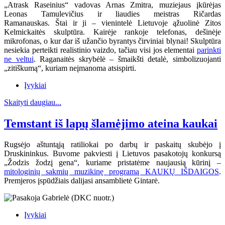
„Atrask Raseinius“ vadovas Arnas Zmitra, muziejaus įkūrėjas
Leonas Tamulevičius ir liaudies meistras Ričardas
Ramanauskas.
Štai ir ji – vienintelė Lietuvoje ąžuolinė Zitos
Kelmickaitės skulptūra. Kairėje rankoje telefonas, dešinėje
mikrofonas, o kur dar iš užančio byrantys čirviniai blynai! Skulptūra
nesiekia perteikti realistinio vaizdo, tačiau visi jos elementai
parinkti
ne veltui
. Raganaitės skrybėlė – šmaikšti detalė, simbolizuojanti
„zitiškumą“, kuriam neįmanoma atsispirti.
Įvykiai
Skaityti daugiau...
Temstant iš lapų šlamėjimo ateina kaukai
Rugsėjo aštuntąją ratiliokai po darbų ir paskaitų skubėjo į
Druskininkus. Buvome pakviesti į Lietuvos pasakotojų konkursą
„Žodzis žodzį gena“, kuriame pristatėme naujausią kūrinį –
mitologinių sakmių muzikinę programą KAUKŲ IŠDAIGOS
.
Premjeros įspūdžiais dalijasi ansamblietė Gintarė.
Įvykiai