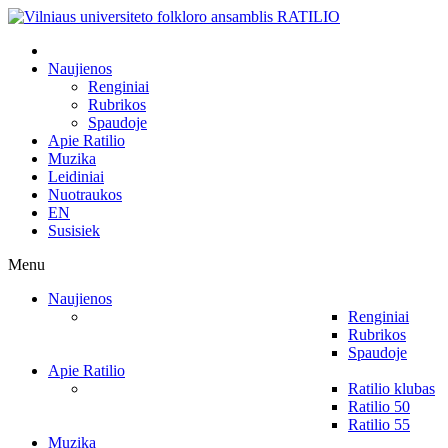
Naujienos
Renginiai
Rubrikos
Spaudoje
Apie Ratilio
Muzika
Leidiniai
Nuotraukos
EN
Susisiek
Menu
Naujienos
Renginiai
Rubrikos
Spaudoje
Apie Ratilio
Ratilio klubas
Ratilio 50
Ratilio 55
Muzika