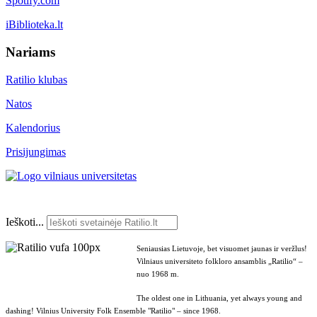
Spotify.com
iBiblioteka.lt
Nariams
Ratilio klubas
Natos
Kalendorius
Prisijungimas
Ieškoti...
Seniausias Lietuvoje, bet visuomet jaunas ir veržlus!
Vilniaus universiteto folkloro ansamblis „Ratilio“ –
nuo 1968 m.
The oldest one in Lithuania, yet always young and
dashing! Vilnius University Folk Ensemble "Ratilio" – since 1968.