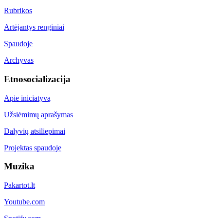
Rubrikos
Artėjantys renginiai
Spaudoje
Archyvas
Etnosocializacija
Apie iniciatyvą
Užsiėmimų aprašymas
Dalyvių atsiliepimai
Projektas spaudoje
Muzika
Pakartot.lt
Youtube.com