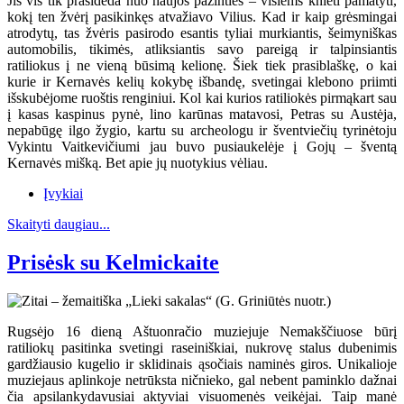
Jis vis tik prasideda nuo naujos pažinties – visiems knieti pamatyti,
kokį ten žvėrį pasikinkęs atvažiavo Vilius. Kad ir kaip grėsmingai
atrodytų, tas žvėris pasirodo esantis tyliai murkiantis, šeimyniškas
automobilis, tikimės, atliksiantis savo pareigą ir talpinsiantis
ratiliokus į ne vieną būsimą kelionę. Šiek tiek prasiblaškę, o kai
kurie ir Kernavės kelių kokybę išbandę, svetingai klebono priimti
išskubėjome ruoštis renginiui. Kol kai kurios ratiliokės pirmąkart sau
į kasas kaspinus pynė, lino karūnas matavosi, Petras su Austėja,
nepabūgę ilgo žygio, kartu su archeologu ir šventviečių tyrinėtoju
Vykintu Vaitkevičiumi jau buvo pusiaukelėje į Gojų – šventą
Kernavės mišką. Bet apie jų nuotykius vėliau.
Įvykiai
Skaityti daugiau...
Prisėsk su Kelmickaite
Rugsėjo 16 dieną Aštuonračio muziejuje Nemakščiuose būrį
ratiliokų pasitinka svetingi raseiniškiai, nukrovę stalus dubenimis
gardžiausio kugelio ir sklidinais ąsočiais naminės giros. Unikalioje
muziejaus aplinkoje netrūksta ničnieko, gal nebent paminklo dažnai
čia apsilankydavusiai aktyviai visuomenės veikėjai. Taip manė