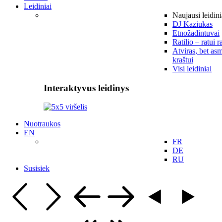
Leidiniai
Naujausi leidini
DJ Kaziukas
Etnožadintuvai
Ratilio – ratui r
Atviras, bet asm
kraštui
Visi leidiniai
Interaktyvus leidinys
Nuotraukos
EN
FR
DE
RU
Susisiek