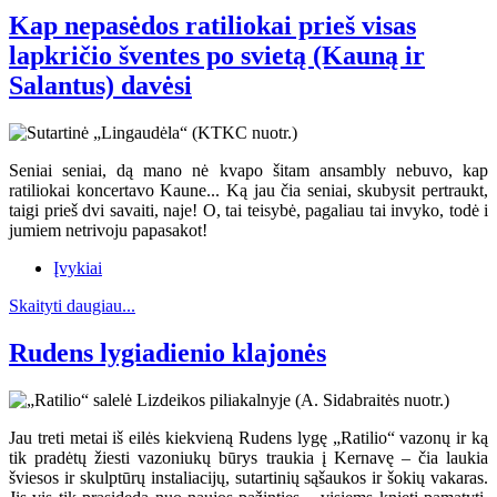
Kap nepasėdos ratiliokai prieš visas
lapkričio šventes po svietą (Kauną ir
Salantus) davėsi
Seniai seniai, dą mano nė kvapo šitam ansambly nebuvo, kap
ratiliokai koncertavo Kaune... Ką jau čia seniai, skubysit pertraukt,
taigi prieš dvi savaiti, naje! O, tai teisybė, pagaliau tai invyko, todė i
jumiem netrivoju papasakot!
Įvykiai
Skaityti daugiau...
Rudens lygiadienio klajonės
Jau treti metai iš eilės kiekvieną Rudens lygę „Ratilio“ vazonų ir ką
tik pradėtų žiesti vazoniukų būrys traukia į Kernavę – čia laukia
šviesos ir skulptūrų instaliacijų, sutartinių sąšaukos ir šokių vakaras.