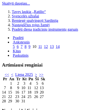
Skaityti daugiau...
Tavęs laukia „Ratilio“
Svencelės užrašai
Bemiegė spalvingoji Sardinija
Nastajaščius rojus žamėj
Pradėti dieną tradicinių instrumentų garsais
Pradėti
Ankstesnis
5
6
7
8
9
10
11
12
13
14
Kitas
Paskutinis
Artimiausi renginiai
<<
<
Liepa 2025
>
>>
Pr
An
Tr
Kt
Pn
Šš
Sk
1
2
3
4
5
6
7
8
9
10
11
12
13
14
15
16
17
18
19
20
21
22
23
24
25
26
27
28
29
30
31