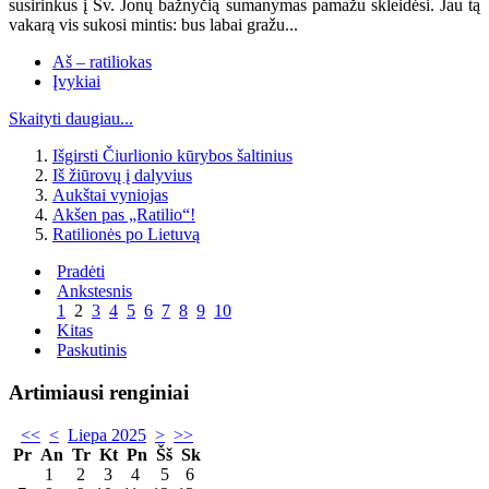
susirinkus į Šv. Jonų bažnyčią sumanymas pamažu skleidėsi. Jau tą
vakarą vis sukosi mintis: bus labai gražu...
Aš – ratiliokas
Įvykiai
Skaityti daugiau...
Išgirsti Čiurlionio kūrybos šaltinius
Iš žiūrovų į dalyvius
Aukštai vyniojas
Akšen pas „Ratilio“!
Ratilionės po Lietuvą
Pradėti
Ankstesnis
1
2
3
4
5
6
7
8
9
10
Kitas
Paskutinis
Artimiausi renginiai
<<
<
Liepa 2025
>
>>
Pr
An
Tr
Kt
Pn
Šš
Sk
1
2
3
4
5
6