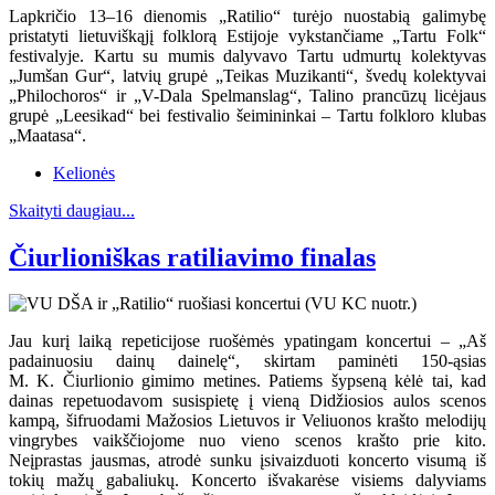
Lapkričio 13–16 dienomis „Ratilio“ turėjo nuostabią galimybę
pristatyti lietuviškąjį folklorą Estijoje vykstančiame „Tartu Folk“
festivalyje. Kartu su mumis dalyvavo Tartu udmurtų kolektyvas
„Jumšan Gur“, latvių grupė „Teikas Muzikanti“, švedų kolektyvai
„Philochoros“ ir „V-Dala Spelmanslag“, Talino prancūzų licėjaus
grupė „Leesikad“ bei festivalio šeimininkai – Tartu folkloro klubas
„Maatasa“.
Kelionės
Skaityti daugiau...
Čiurlioniškas ratiliavimo finalas
Jau kurį laiką repeticijose ruošėmės ypatingam koncertui – „Aš
padainuosiu dainų dainelę“, skirtam paminėti 150-ąsias
M. K. Čiurlionio gimimo metines. Patiems šypseną kėlė tai, kad
dainas repetuodavom susispietę į vieną Didžiosios aulos scenos
kampą, šifruodami Mažosios Lietuvos ir Veliuonos krašto melodijų
vingrybes vaikščiojome nuo vieno scenos krašto prie kito.
Neįprastas jausmas, atrodė sunku įsivaizduoti koncerto visumą iš
tokių mažų gabaliukų. Koncerto išvakarėse visiems dalyviams