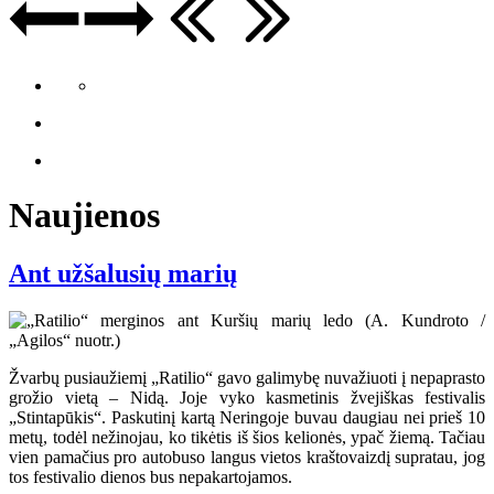
Naujienos
Ant užšalusių marių
Žvarbų pusiaužiemį „Ratilio“ gavo galimybę nuvažiuoti į nepaprasto
grožio vietą – Nidą. Joje vyko kasmetinis žvejiškas festivalis
„Stintapūkis“. Paskutinį kartą Neringoje buvau daugiau nei prieš 10
metų, todėl nežinojau, ko tikėtis iš šios kelionės, ypač žiemą. Tačiau
vien pamačius pro autobuso langus vietos kraštovaizdį supratau, jog
tos festivalio dienos bus nepakartojamos.