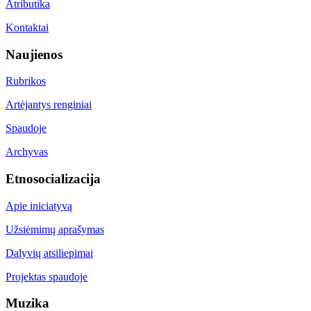
Atributika
Kontaktai
Naujienos
Rubrikos
Artėjantys renginiai
Spaudoje
Archyvas
Etnosocializacija
Apie iniciatyvą
Užsiėmimų aprašymas
Dalyvių atsiliepimai
Projektas spaudoje
Muzika