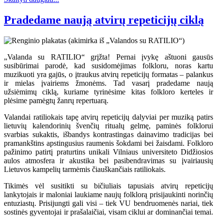
Pradedame naują atvirų repeticijų ciklą
„Valanda su RATILIO“ grįžta! Pernai įvykę aštuoni gausūs
susibūrimai parodė, kad susidomėjimas folkloru, noras kartu
muzikuoti yra gajūs, o įtraukus atvirų repeticijų formatas – palankus
ir mielas įvairiems žmonėms. Tad vasarį pradedame naują
užsiėmimų ciklą, kuriame tyrinėsime kitas folkloro kerteles ir
plėsime pamėgtų žanrų repertuarą.
Valandai ratiliokais tapę atvirų repeticijų dalyviai per muziką patirs
lietuvių kalendorinių švenčių ritualų gelmę, paminės folklorui
svarbias sukaktis, išbandys kontrastingas dainavimo tradicijas bei
pramankštins apstingusius raumenis šokdami bei žaisdami. Folkloro
pažinimo patirtį praturtins unikali Vilniaus universiteto Didžiosios
aulos atmosfera ir akustika bei pasibendravimas su įvairiausių
Lietuvos kampelių tarmėmis čiauškančiais ratiliokais.
Tikimės vėl susitikti su bičiuliais tapusiais atvirų repeticijų
lankytojais ir maloniai laukiame naujų folklorą prisijaukinti norinčių
entuziastų. Prisijungti gali visi – tiek VU bendruomenės nariai, tiek
sostinės gyventojai ir prašalaičiai, visam ciklui ar dominančiai temai.