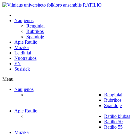
Naujienos
Renginiai
Rubrikos
Spaudoje
Apie Ratilio
Muzika
Leidiniai
Nuotraukos
EN
Susisiek
Menu
Naujienos
Renginiai
Rubrikos
Spaudoje
Apie Ratilio
Ratilio klubas
Ratilio 50
Ratilio 55
Muzika