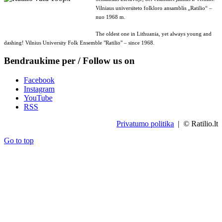
Vilniaus universiteto folkloro ansamblis „Ratilio“ –
nuo 1968 m.
The oldest one in Lithuania, yet always young and
dashing! Vilnius University Folk Ensemble "Ratilio" – since 1968.
Bendraukime per / Follow us on
Facebook
Instagram
YouTube
RSS
Privatumo politika
| © Ratilio.lt
Go to top