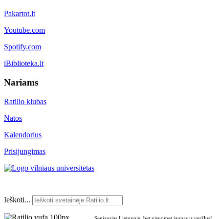
Pakartot.lt
Youtube.com
Spotify.com
iBiblioteka.lt
Nariams
Ratilio klubas
Natos
Kalendorius
Prisijungimas
Ieškoti...
Seniausias Lietuvoje, bet visuomet jaunas ir veržlus!