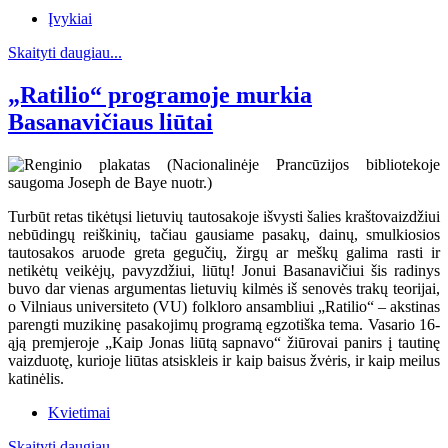
Įvykiai
Skaityti daugiau...
„Ratilio“ programoje murkia
Basanavičiaus liūtai
Turbūt retas tikėtųsi lietuvių tautosakoje išvysti šalies kraštovaizdžiui
nebūdingų reiškinių, tačiau gausiame pasakų, dainų, smulkiosios
tautosakos aruode greta gegučių, žirgų ar meškų galima rasti ir
netikėtų veikėjų, pavyzdžiui, liūtų! Jonui Basanavičiui šis radinys
buvo dar vienas argumentas lietuvių kilmės iš senovės trakų teorijai,
o Vilniaus universiteto (VU) folkloro ansambliui „Ratilio“ – akstinas
parengti muzikinę pasakojimų programą egzotiška tema. Vasario 16-
ąją premjeroje „Kaip Jonas liūtą sapnavo“ žiūrovai panirs į tautinę
vaizduotę, kurioje liūtas atsiskleis ir kaip baisus žvėris, ir kaip meilus
katinėlis.
Kvietimai
Skaityti daugiau...