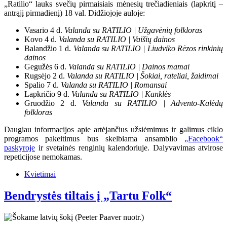
„Ratilio“ lauks svečių pirmaisiais mėnesių trečiadieniais (lapkritį –
antrąjį pirmadienį) 18 val. Didžiojoje auloje:
Vasario 4 d.
Valanda su RATILIO | Užgavėnių folkloras
Kovo 4 d.
Valanda su RATILIO | Vaišių dainos
Balandžio 1 d.
Valanda su RATILIO | Liudviko Rėzos rinkinių
dainos
Gegužės 6 d.
Valanda su RATILIO | Dainos mamai
Rugsėjo 2 d.
Valanda su RATILIO | Šokiai, rateliai, žaidimai
Spalio 7 d.
Valanda su RATILIO | Romansai
Lapkričio 9 d.
Valanda su RATILIO | Kanklės
Gruodžio 2 d.
Valanda su RATILIO | Advento-Kalėdų
folkloras
Daugiau informacijos apie artėjančius užsiėmimus ir galimus ciklo
programos pakeitimus bus skelbiama ansamblio
„Facebook“
paskyroje
ir svetainės renginių kalendoriuje. Dalyvavimas atvirose
repeticijose nemokamas.
Kvietimai
Bendrystės tiltais į „Tartu Folk“