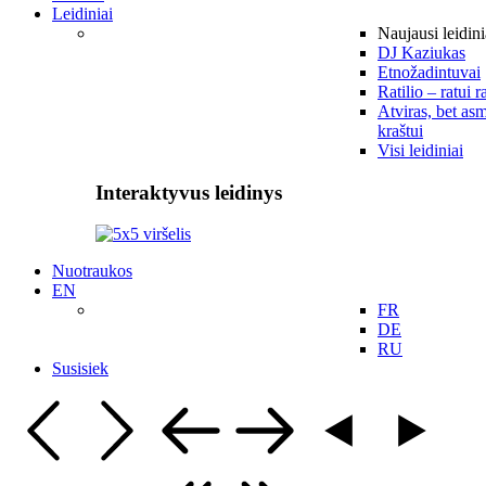
Leidiniai
Naujausi leidini
DJ Kaziukas
Etnožadintuvai
Ratilio – ratui r
Atviras, bet asm
kraštui
Visi leidiniai
Interaktyvus leidinys
Nuotraukos
EN
FR
DE
RU
Susisiek