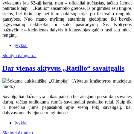
vykstantis jau 52-ąjį kartą, man – oficialiai trečiasias, tačiau šiemet
patirtas kitaip – „Ratilio“ ansamblio gretose. Iš prigimties esu tingios
sielos, bet tikiu, jog bet kam pakirstų kojas po festivalio renginių
gausybės. Nuo mano mylimų sutartinių giedojimo iki beveik
išgyvenamų naktišokių ir solo pasirodymų Šv. Kotrynos
bažnyčioje – kiekvienas dalyvis ir klausytojas galėjo rasti sau mielą
renginį.
Įvykiai
Skaityti daugiau...
Dar vienas aktyvus „Ratilio“ savaitgalis
Savaitgaliai dažnai yra laikas pailsėti bei atsigauti po sunkių savaitės
darbų, tačiau ratiliokams ramūs savaitgaliai pasitaiko retai. Kaip tik
ir norėčiau jums papasakoti apie vieną tokį savaitgalį, kai
dalyvavome dviejuose renginiuose.
Įvykiai
Skaityti daugiau...