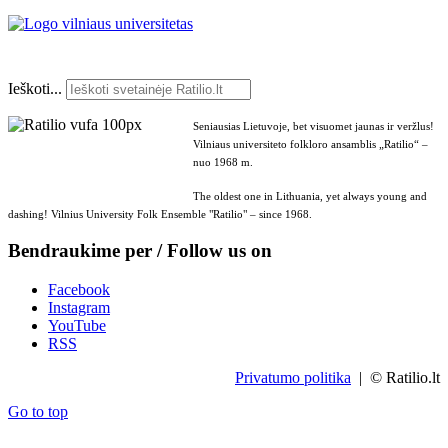
Ieškoti...
Seniausias Lietuvoje, bet visuomet jaunas ir veržlus!
Vilniaus universiteto folkloro ansamblis „Ratilio“ –
nuo 1968 m.
The oldest one in Lithuania, yet always young and
dashing! Vilnius University Folk Ensemble "Ratilio" – since 1968.
Bendraukime per / Follow us on
Facebook
Instagram
YouTube
RSS
Privatumo politika
| © Ratilio.lt
Go to top