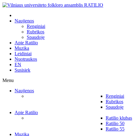
Naujienos
Renginiai
Rubrikos
Spaudoje
Apie Ratilio
Muzika
Leidiniai
Nuotraukos
EN
Susisiek
Menu
Naujienos
Renginiai
Rubrikos
Spaudoje
Apie Ratilio
Ratilio klubas
Ratilio 50
Ratilio 55
Muzika