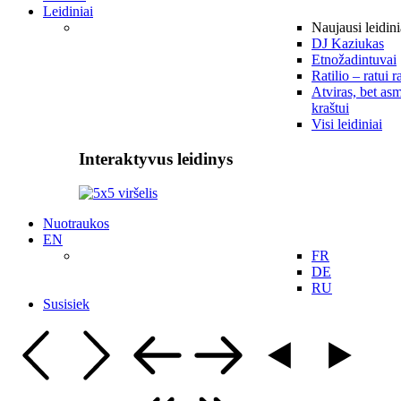
Leidiniai
Naujausi leidini
DJ Kaziukas
Etnožadintuvai
Ratilio – ratui r
Atviras, bet asm
kraštui
Visi leidiniai
Interaktyvus leidinys
Nuotraukos
EN
FR
DE
RU
Susisiek