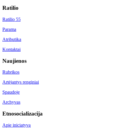
Ratilio
Ratilio 55
Parama
Atributika
Kontaktai
Naujienos
Rubrikos
Artėjantys renginiai
Spaudoje
Archyvas
Etnosocializacija
Apie iniciatyvą