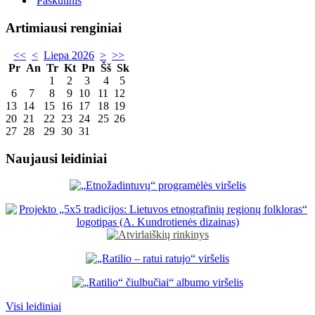
Paskutinis
Artimiausi renginiai
<<
<
Liepa 2026
>
>>
Pr
An
Tr
Kt
Pn
Šš
Sk
1
2
3
4
5
6
7
8
9
10
11
12
13
14
15
16
17
18
19
20
21
22
23
24
25
26
27
28
29
30
31
Naujausi leidiniai
Visi leidiniai