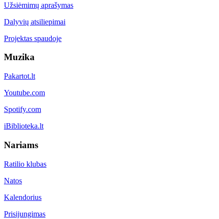
Užsiėmimų aprašymas
Dalyvių atsiliepimai
Projektas spaudoje
Muzika
Pakartot.lt
Youtube.com
Spotify.com
iBiblioteka.lt
Nariams
Ratilio klubas
Natos
Kalendorius
Prisijungimas