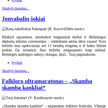
Įvykiai
Skaityti daugiau...
Jonvabalių šokiai
Išlaikyti egzaminai, atsiskaityti baigiamieji darbai ir iškilmingos
diplomų teikimo ceremonijos – ratiliokams ateina tikra vasara! Nors
birželis mus apdovanojo net 13 bendrų renginių ir iš šalies žiūrint
poilsio čia nematyti, šiuo birželiu mėgaujamės kaip niekad.
Bemiegės audringos naktys, draugai, jūra!.. Tuoj papasakosiu.
Įvykiai
Skaityti daugiau...
Folkloro ultramaratonas – „Skamba
skamba kankliai“
„Skamba skamba kankliai“ – tarptautinis folkloro festivalis, Vilniuje