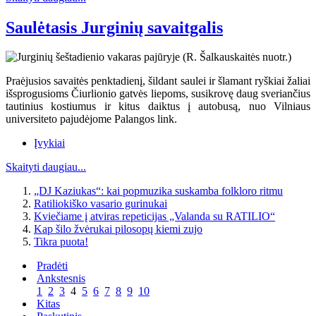
Saulėtasis Jurginių savaitgalis
Praėjusios savaitės penktadienį, šildant saulei ir šlamant ryškiai žaliai
išsprogusioms Čiurlionio gatvės liepoms, susikrovę daug sveriančius
tautinius kostiumus ir kitus daiktus į autobusą, nuo Vilniaus
universiteto pajudėjome Palangos link.
Įvykiai
Skaityti daugiau...
„DJ Kaziukas“: kai popmuzika suskamba folkloro ritmu
Ratiliokiško vasario gurinukai
Kviečiame į atviras repeticijas „Valanda su RATILIO“
Kap šilo žvėrukai pilosopų kiemi zujo
Tikra puota!
Pradėti
Ankstesnis
1
2
3
4
5
6
7
8
9
10
Kitas