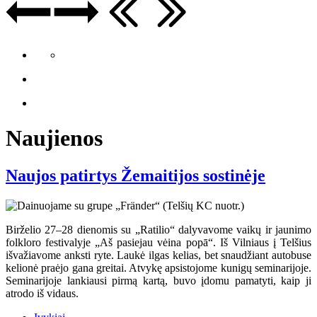
Naujienos
Naujos patirtys Žemaitijos sostinėje
Birželio 27–28 dienomis su „Ratilio“ dalyvavome vaikų ir jaunimo
folkloro festivalyje „Aš pasiejau vėina popā“. Iš Vilniaus į Telšius
išvažiavome anksti ryte. Laukė ilgas kelias, bet snaudžiant autobuse
kelionė praėjo gana greitai. Atvykę apsistojome kunigų seminarijoje.
Seminarijoje lankiausi pirmą kartą, buvo įdomu pamatyti, kaip ji
atrodo iš vidaus.