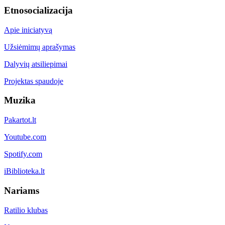
Etnosocializacija
Apie iniciatyvą
Užsiėmimų aprašymas
Dalyvių atsiliepimai
Projektas spaudoje
Muzika
Pakartot.lt
Youtube.com
Spotify.com
iBiblioteka.lt
Nariams
Ratilio klubas