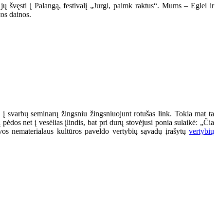
jų švęsti į Palangą, festivalį „Jurgi, paimk raktus“. Mums – Eglei ir
tos dainos.
į svarbų seminarų žingsniu žingsniuojunt rotušas link. Tokia mat ta
ėdos net į vesėlias įlindis, bat pri durų stovėjusi ponia sulaikė: „Čia
tuvos nematerialaus kultūros paveldo vertybių sąvadų įrašytų
vertybių