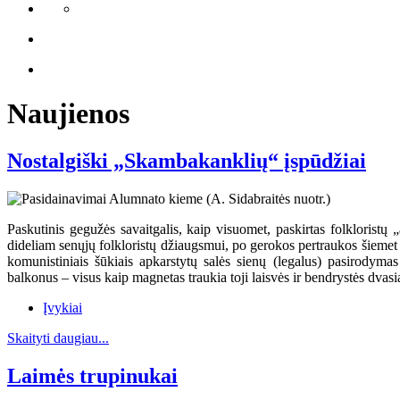
Naujienos
Nostalgiški „Skambakanklių“ įspūdžiai
Paskutinis gegužės savaitgalis, kaip visuomet, paskirtas folkloristų
dideliam senųjų folkloristų džiaugsmui, po gerokos pertraukos šiemet
komunistiniais šūkiais apkarstytų salės sienų (legalus) pasirody
balkonus – visus kaip magnetas traukia toji laisvės ir bendrystės dvasia
Įvykiai
Skaityti daugiau...
Laimės trupinukai