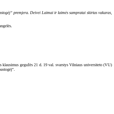
astogėj“ premjera. Deivei Laimai ir laimės sampratai skirtas vakaras,
angelės.
ius klausimus gegužės 21 d. 19 val. svarstys Vilniaus universiteto (VU)
pastogėj“.