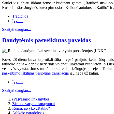
Saulei vis labiau šildant žemę ir budinant gamtą, „Ratilio“ suskubo 
Rusnei – šios Jurginės buvo pirmosios. Kelionė autobusu „Ratilio“ ir 
Tradicijos
Įvykiai
Skaityti daugiau...
Daudytėmis pasveikintas paveldas
Kovo 28 diena buva kap nikdi šilta – ypač pasijuto kelis rūbų maiš
ratilioko dalia – dėrink nedėrinis volandų unksčiau būt vieton, o Diev
vestuvės vyksta. Jums turbūt reikia eiti priešingoje pusėje“. Turin
paskelbimo iškilmas tiesioginė transliacija
jau neba už kalnų.
Įvykiai
Skaityti daugiau...
(Pa)vasario linksmybės
Žiemos varymo smagumai
Roma, atvyko „Ratilio“!
Atlikėjo paradoksas