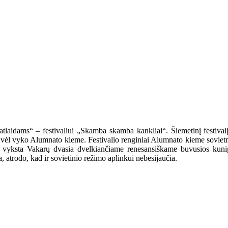
 „atlaidams“ – festivaliui „Skamba skamba kankliai“. Šiemetinį festival
 vėl vyko Alumnato kieme. Festivalio renginiai Alumnato kieme sovietme
mas vyksta Vakarų dvasia dvelkiančiame renesansiškame buvusios kun
, atrodo, kad ir sovietinio režimo aplinkui nebesijaučia.