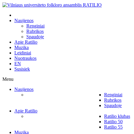
Naujienos
Renginiai
Rubrikos
Spaudoje
Apie Ratilio
Muzika
Leidiniai
Nuotraukos
EN
Susisiek
Menu
Naujienos
Renginiai
Rubrikos
Spaudoje
Apie Ratilio
Ratilio klubas
Ratilio 50
Ratilio 55
Muzika