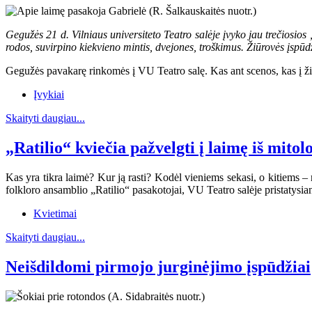
Gegužės 21 d. Vilniaus universiteto Teatro salėje įvyko jau trečiosi
rodos, suvirpino kiekvieno mintis, dvejones, troškimus. Žiūrovės įspūd
Gegužės pavakarę rinkomės į VU Teatro salę. Kas ant scenos, kas į žiūro
Įvykiai
Skaityti daugiau...
„Ratilio“ kviečia pažvelgti į laimę iš mito
Kas yra tikra laimė? Kur ją rasti? Kodėl vieniems sekasi, o kitiems – 
folkloro ansamblio „Ratilio“ pasakotojai, VU Teatro salėje pristatys
Kvietimai
Skaityti daugiau...
Neišdildomi pirmojo jurginėjimo įspūdžiai