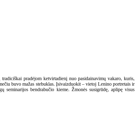
į tradiciškai pradėjom ketvirtadienį nuo pasidainavimų vakaro, kuris,
čiu buvo mažas stebuklas. Įsivaizduokit – vietoj Lenino portretais ir
igų seminarijos bendrabučio kieme. Žmonės susigrūdę, aplipę visus