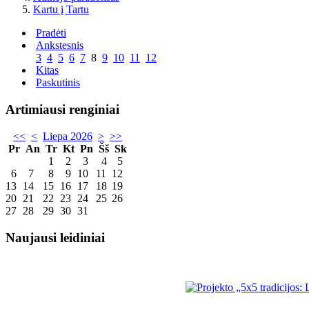
Kartu į Tartu
Pradėti
Ankstesnis
3
4
5
6
7
8
9
10
11
12
Kitas
Paskutinis
Artimiausi renginiai
<<
<
Liepa 2026
>
>>
Pr
An
Tr
Kt
Pn
Šš
Sk
1
2
3
4
5
6
7
8
9
10
11
12
13
14
15
16
17
18
19
20
21
22
23
24
25
26
27
28
29
30
31
Naujausi leidiniai