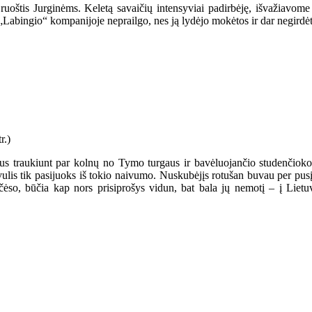
ruoštis Jurginėms. Keletą savaičių intensyviai padirbėję, išvažiavome 
„Labingio“ kompanijoje neprailgo, nes ją lydėjo mokėtos ir dar negirdė
us traukiunt par kolnų no Tymo turgaus ir bavėluojančio studenčioko 
ulis tik pasijuoks iš tokio naivumo. Nuskubėjįs rotušan buvau per pusį p
t čėso, būčia kap nors prisiprošys vidun, bat bala jų nemotį – į Lie