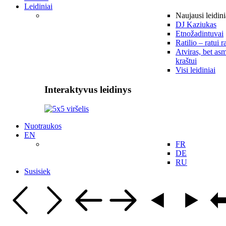
Leidiniai
Naujausi leidini
DJ Kaziukas
Etnožadintuvai
Ratilio – ratui r
Atviras, bet asm
kraštui
Visi leidiniai
Interaktyvus leidinys
Nuotraukos
EN
FR
DE
RU
Susisiek