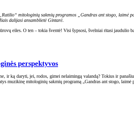
os „Ratilio“ mitologinių sakmių programos „Gandras ant stogo, laimė p
žiais dalijasi ansamblietė Gintarė.
vų eiles. O ten – tokia šventė! Visi šypsosi, švelniai ritasi jaudulio b
loginės perspektyvos
ne, ir ką daryti, jei, rodos, gimei nelaimingą valandą? Tokius ir panaš
iantys muzikinę mitologinių sakmių programą „Gandras ant stogo, laimė 