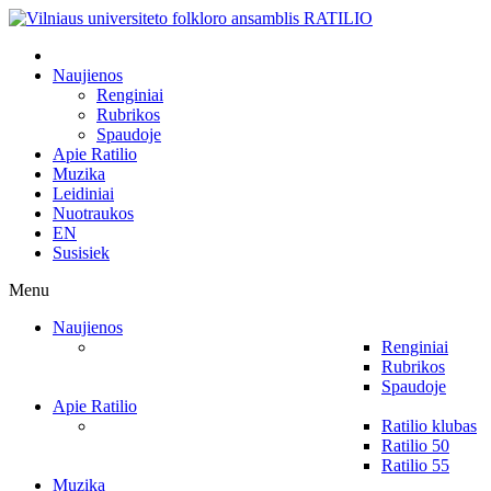
Naujienos
Renginiai
Rubrikos
Spaudoje
Apie Ratilio
Muzika
Leidiniai
Nuotraukos
EN
Susisiek
Menu
Naujienos
Renginiai
Rubrikos
Spaudoje
Apie Ratilio
Ratilio klubas
Ratilio 50
Ratilio 55
Muzika