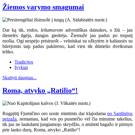
Žiemos varymo smagumai
Dar ką tik, rodos,
leliumavom
adventiškas dainukes, o žiū – jau
dienelės ilgėja, dangus giedrėja. Žiemužė jau padus po truputį
ruošia. Ogi nespėjo prisiruošt – velniukai su ožkytėm ir kaliausės su
būrėjomis taip padus pakūreno, kad vien tik dūmelio dvelksmas
teliko.
Tradicijos
Įvykiai
Skaityti daugiau...
Roma, atvyko „Ratilio“!
Rugpjūtį Fjumičino oro uoste mintimis dar klajodama
po Sardinijos
peizažą
, nemaniau, kad vos po pusmečio vėl čia minsime takelius,
tik jau ne laukdami jungiamojo skrydžio, o atsiimti bagažo ir pirmyn
prie lauko durų. Roma, atvyko „Ratilio“!