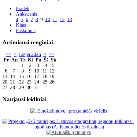
Pradėti
Ankstesnis
4
5
6
7
8
9
10
11
12
13
Kitas
Paskutinis
Artimiausi renginiai
<<
<
Liepa 2026
>
>>
Pr
An
Tr
Kt
Pn
Šš
Sk
1
2
3
4
5
6
7
8
9
10
11
12
13
14
15
16
17
18
19
20
21
22
23
24
25
26
27
28
29
30
31
Naujausi leidiniai