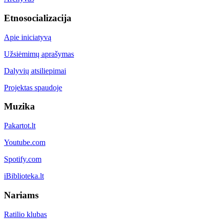
Etnosocializacija
Apie iniciatyvą
Užsiėmimų aprašymas
Dalyvių atsiliepimai
Projektas spaudoje
Muzika
Pakartot.lt
Youtube.com
Spotify.com
iBiblioteka.lt
Nariams
Ratilio klubas