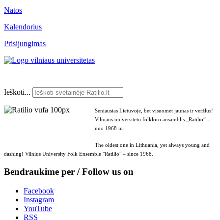
Natos
Kalendorius
Prisijungimas
Ieškoti...
Seniausias Lietuvoje, bet visuomet jaunas ir veržlus!
Vilniaus universiteto folkloro ansamblis „Ratilio“ –
nuo 1968 m.
The oldest one in Lithuania, yet always young and
dashing! Vilnius University Folk Ensemble "Ratilio" – since 1968.
Bendraukime per / Follow us on
Facebook
Instagram
YouTube
RSS