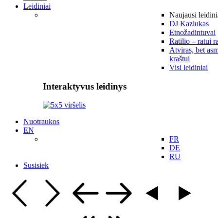
Leidiniai
Naujausi leidini
DJ Kaziukas
Etnožadintuvai
Ratilio – ratui r
Atviras, bet asm
kraštui
Visi leidiniai
Interaktyvus leidinys
Nuotraukos
EN
FR
DE
RU
Susisiek