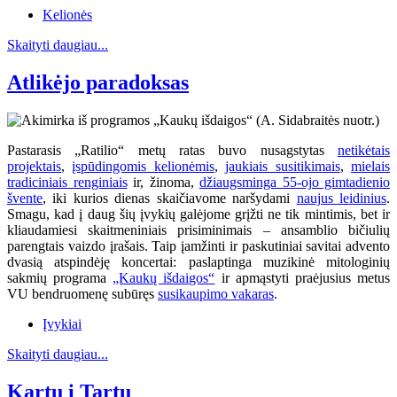
Kelionės
Skaityti daugiau...
Atlikėjo paradoksas
Pastarasis „Ratilio“ metų ratas buvo nusagstytas
netikėtais
projektais
,
įspūdingomis kelionėmis
,
jaukiais susitikimais
,
mielais
tradiciniais renginiais
ir, žinoma,
džiaugsminga 55-ojo gimtadienio
švente
, iki kurios dienas skaičiavome naršydami
naujus leidinius
.
Smagu, kad į daug šių įvykių galėjome grįžti ne tik mintimis, bet ir
kliaudamiesi skaitmeniniais prisiminimais – ansamblio bičiulių
parengtais vaizdo įrašais. Taip įamžinti ir paskutiniai savitai advento
dvasią atspindėję koncertai: paslaptinga muzikinė mitologinių
sakmių programa
„Kaukų išdaigos“
ir apmąstyti praėjusius metus
VU bendruomenę subūręs
susikaupimo vakaras
.
Įvykiai
Skaityti daugiau...
Kartu į Tartu