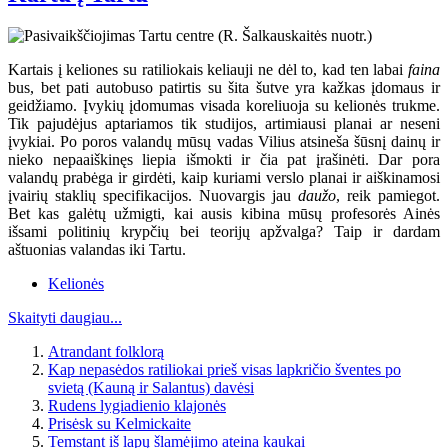
Kartais į keliones su ratiliokais keliauji ne dėl to, kad ten labai
faina
bus, bet pati autobuso patirtis su šita šutve yra kažkas įdomaus ir
geidžiamo. Įvykių įdomumas visada koreliuoja su kelionės trukme.
Tik pajudėjus aptariamos tik studijos, artimiausi planai ar neseni
įvykiai. Po poros valandų mūsų vadas Vilius atsineša šūsnį dainų ir
nieko nepaaiškinęs liepia išmokti ir čia pat įrašinėti. Dar pora
valandų prabėga ir girdėti, kaip kuriami verslo planai ir aiškinamosi
įvairių staklių specifikacijos. Nuovargis jau
daužo
, reik pamiegot.
Bet kas galėtų užmigti, kai ausis kibina mūsų profesorės Ainės
išsami politinių krypčių bei teorijų apžvalga? Taip ir dardam
aštuonias valandas iki Tartu.
Kelionės
Skaityti daugiau...
Atrandant folklorą
Kap nepasėdos ratiliokai prieš visas lapkričio šventes po
svietą (Kauną ir Salantus) davėsi
Rudens lygiadienio klajonės
Prisėsk su Kelmickaite
Temstant iš lapų šlamėjimo ateina kaukai