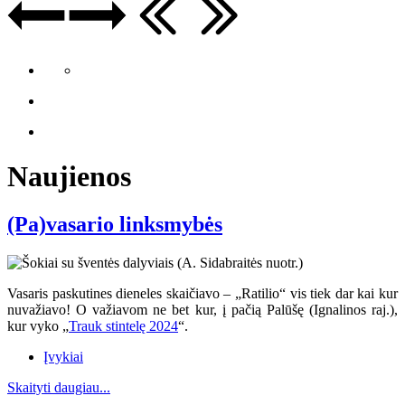
Naujienos
(Pa)vasario linksmybės
Vasaris paskutines dieneles skaičiavo – „Ratilio“ vis tiek dar kai kur
nuvažiavo
! O va
žiavom ne bet kur, į pačią Palūšę (Ignalinos raj.),
kur vyko „
Trauk stintelę 2024
“.
Įvykiai
Skaityti daugiau...