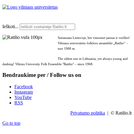
Ieškoti...
Seniausias Lietuvoje, bet visuomet jaunas ir veržlus!
Vilniaus universiteto folkloro ansamblis „Ratilio“ –
nuo 1968 m.
The oldest one in Lithuania, yet always young and
dashing! Vilnius University Folk Ensemble "Ratilio" – since 1968.
Bendraukime per / Follow us on
Facebook
Instagram
YouTube
RSS
Privatumo politika
| © Ratilio.lt
Go to top