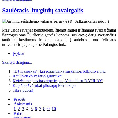
Saulėtasis Jurginių savaitgalis
Praėjusios savaitės penktadienį, šildant saulei ir šlamant ryškiai žaliai
išsprogusioms Čiurlionio gatvės liepoms, susikrovę daug sveriančius
tautinius kostiumus ir kitus daiktus į autobusą, nuo Vilniaus
universiteto pajudėjome Palangos link.
Įvykiai
Skaityti daugiau...
„DJ Kaziukas“: kai popmuzika suskamba folkloro ritmu
Ratiliokiško vasario gurinukai
Kviečiame į atviras repeticijas „Valanda su RATILIO“
Kap šilo žvėrukai pilosopų kiemi zujo
Tikra puota!
Pradėti
Ankstesnis
1
2
3
4
5
6
7
8
9
10
Kitas