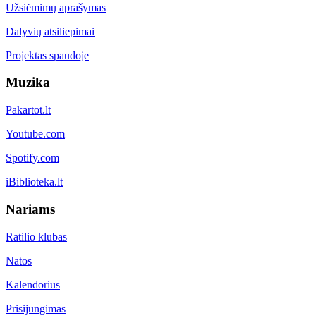
Užsiėmimų aprašymas
Dalyvių atsiliepimai
Projektas spaudoje
Muzika
Pakartot.lt
Youtube.com
Spotify.com
iBiblioteka.lt
Nariams
Ratilio klubas
Natos
Kalendorius
Prisijungimas