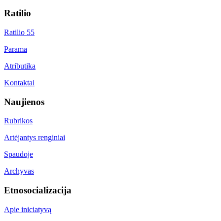
Ratilio
Ratilio 55
Parama
Atributika
Kontaktai
Naujienos
Rubrikos
Artėjantys renginiai
Spaudoje
Archyvas
Etnosocializacija
Apie iniciatyvą