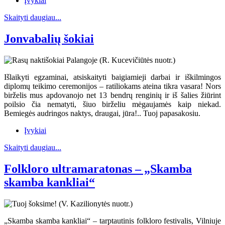
Įvykiai
Skaityti daugiau...
Jonvabalių šokiai
Išlaikyti egzaminai, atsiskaityti baigiamieji darbai ir iškilmingos
diplomų teikimo ceremonijos – ratiliokams ateina tikra vasara! Nors
birželis mus apdovanojo net 13 bendrų renginių ir iš šalies žiūrint
poilsio čia nematyti, šiuo birželiu mėgaujamės kaip niekad.
Bemiegės audringos naktys, draugai, jūra!.. Tuoj papasakosiu.
Įvykiai
Skaityti daugiau...
Folkloro ultramaratonas – „Skamba
skamba kankliai“
„Skamba skamba kankliai“ – tarptautinis folkloro festivalis, Vilniuje