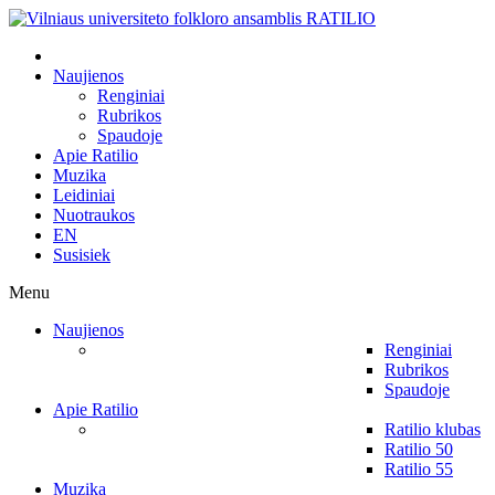
Naujienos
Renginiai
Rubrikos
Spaudoje
Apie Ratilio
Muzika
Leidiniai
Nuotraukos
EN
Susisiek
Menu
Naujienos
Renginiai
Rubrikos
Spaudoje
Apie Ratilio
Ratilio klubas
Ratilio 50
Ratilio 55
Muzika