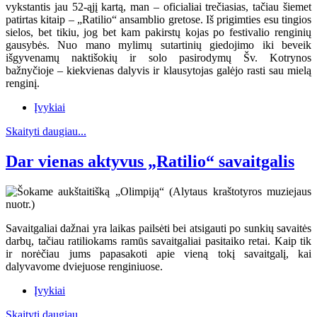
vykstantis jau 52-ąjį kartą, man – oficialiai trečiasias, tačiau šiemet
patirtas kitaip – „Ratilio“ ansamblio gretose. Iš prigimties esu tingios
sielos, bet tikiu, jog bet kam pakirstų kojas po festivalio renginių
gausybės. Nuo mano mylimų sutartinių giedojimo iki beveik
išgyvenamų naktišokių ir solo pasirodymų Šv. Kotrynos
bažnyčioje – kiekvienas dalyvis ir klausytojas galėjo rasti sau mielą
renginį.
Įvykiai
Skaityti daugiau...
Dar vienas aktyvus „Ratilio“ savaitgalis
Savaitgaliai dažnai yra laikas pailsėti bei atsigauti po sunkių savaitės
darbų, tačiau ratiliokams ramūs savaitgaliai pasitaiko retai. Kaip tik
ir norėčiau jums papasakoti apie vieną tokį savaitgalį, kai
dalyvavome dviejuose renginiuose.
Įvykiai
Skaityti daugiau...