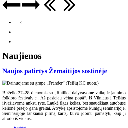
Naujienos
Naujos patirtys Žemaitijos sostinėje
Birželio 27–28 dienomis su „Ratilio“ dalyvavome vaikų ir jaunimo
folkloro festivalyje „Aš pasiejau vėina popā“. Iš Vilniaus į Telšius
išvažiavome anksti ryte. Laukė ilgas kelias, bet snaudžiant autobuse
kelionė praėjo gana greitai. Atvykę apsistojome kunigų seminarijoje.
Seminarijoje lankiausi pirmą kartą, buvo įdomu pamatyti, kaip ji
atrodo iš vidaus.