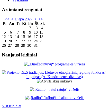
Paskutinis
Artimiausi renginiai
<<
<
Liepa 2027
>
>>
Pr
An
Tr
Kt
Pn
Šš
Sk
1
2
3
4
5
6
7
8
9
10
11
12
13
14
15
16
17
18
19
20
21
22
23
24
25
26
27
28
29
30
31
Naujausi leidiniai
Visi leidiniai