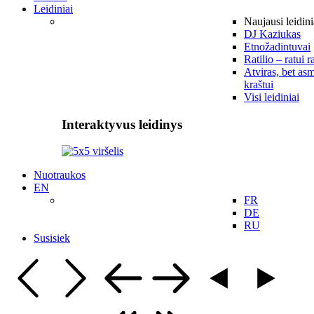
Leidiniai
Naujausi leidini
DJ Kaziukas
Etnožadintuvai
Ratilio – ratui r
Atviras, bet asm
kraštui
Visi leidiniai
Interaktyvus leidinys
Nuotraukos
EN
FR
DE
RU
Susisiek