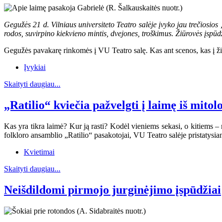
Gegužės 21 d. Vilniaus universiteto Teatro salėje įvyko jau trečiosi
rodos, suvirpino kiekvieno mintis, dvejones, troškimus. Žiūrovės įspūd
Gegužės pavakarę rinkomės į VU Teatro salę. Kas ant scenos, kas į žiūro
Įvykiai
Skaityti daugiau...
„Ratilio“ kviečia pažvelgti į laimę iš mito
Kas yra tikra laimė? Kur ją rasti? Kodėl vieniems sekasi, o kitiems – 
folkloro ansamblio „Ratilio“ pasakotojai, VU Teatro salėje pristatys
Kvietimai
Skaityti daugiau...
Neišdildomi pirmojo jurginėjimo įspūdžiai