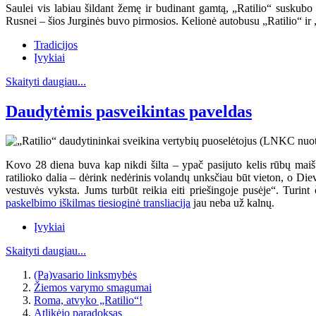
Saulei vis labiau šildant žemę ir budinant gamtą, „Ratilio“ suskubo 
Rusnei – šios Jurginės buvo pirmosios. Kelionė autobusu „Ratilio“ ir 
Tradicijos
Įvykiai
Skaityti daugiau...
Daudytėmis pasveikintas paveldas
Kovo 28 diena buva kap nikdi šilta – ypač pasijuto kelis rūbų maiš
ratilioko dalia – dėrink nedėrinis volandų unksčiau būt vieton, o Diev
vestuvės vyksta. Jums turbūt reikia eiti priešingoje pusėje“. Turin
paskelbimo iškilmas tiesioginė transliacija
jau neba už kalnų.
Įvykiai
Skaityti daugiau...
(Pa)vasario linksmybės
Žiemos varymo smagumai
Roma, atvyko „Ratilio“!
Atlikėjo paradoksas