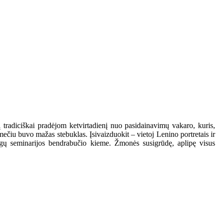
į tradiciškai pradėjom ketvirtadienį nuo pasidainavimų vakaro, kuris,
čiu buvo mažas stebuklas. Įsivaizduokit – vietoj Lenino portretais ir
igų seminarijos bendrabučio kieme. Žmonės susigrūdę, aplipę visus