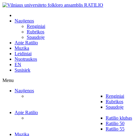
Naujienos
Renginiai
Rubrikos
Spaudoje
Apie Ratilio
Muzika
Leidiniai
Nuotraukos
EN
Susisiek
Menu
Naujienos
Renginiai
Rubrikos
Spaudoje
Apie Ratilio
Ratilio klubas
Ratilio 50
Ratilio 55
Muzika