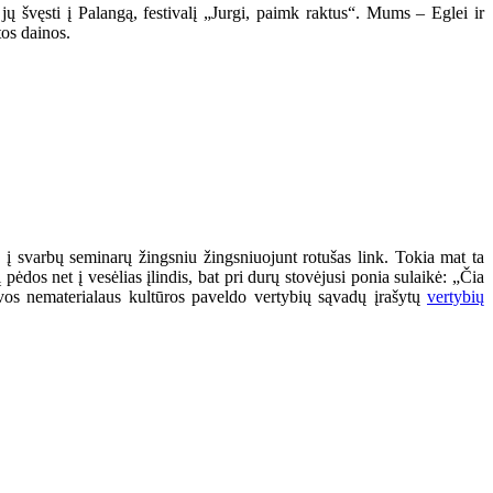
jų švęsti į Palangą, festivalį „Jurgi, paimk raktus“. Mums – Eglei ir
tos dainos.
į svarbų seminarų žingsniu žingsniuojunt rotušas link. Tokia mat ta
ėdos net į vesėlias įlindis, bat pri durų stovėjusi ponia sulaikė: „Čia
tuvos nematerialaus kultūros paveldo vertybių sąvadų įrašytų
vertybių