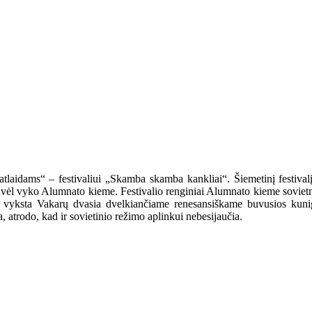
 „atlaidams“ – festivaliui „Skamba skamba kankliai“. Šiemetinį festival
 vėl vyko Alumnato kieme. Festivalio renginiai Alumnato kieme sovietme
mas vyksta Vakarų dvasia dvelkiančiame renesansiškame buvusios kun
, atrodo, kad ir sovietinio režimo aplinkui nebesijaučia.