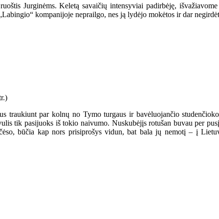
ruoštis Jurginėms. Keletą savaičių intensyviai padirbėję, išvažiavome 
„Labingio“ kompanijoje neprailgo, nes ją lydėjo mokėtos ir dar negirdė
us traukiunt par kolnų no Tymo turgaus ir bavėluojančio studenčioko 
ulis tik pasijuoks iš tokio naivumo. Nuskubėjįs rotušan buvau per pusį p
t čėso, būčia kap nors prisiprošys vidun, bat bala jų nemotį – į Lie