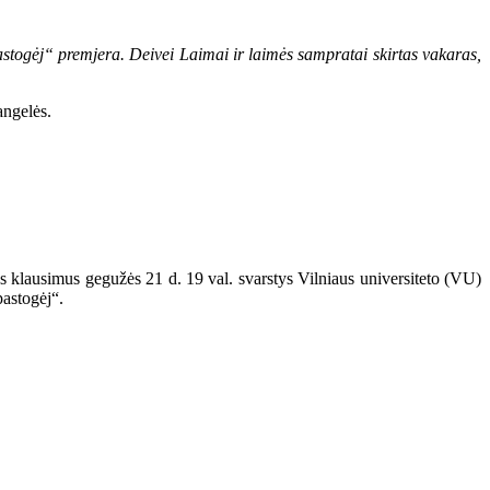
astogėj“ premjera. Deivei Laimai ir laimės sampratai skirtas vakaras,
angelės.
ius klausimus gegužės 21 d. 19 val. svarstys Vilniaus universiteto (VU)
pastogėj“.