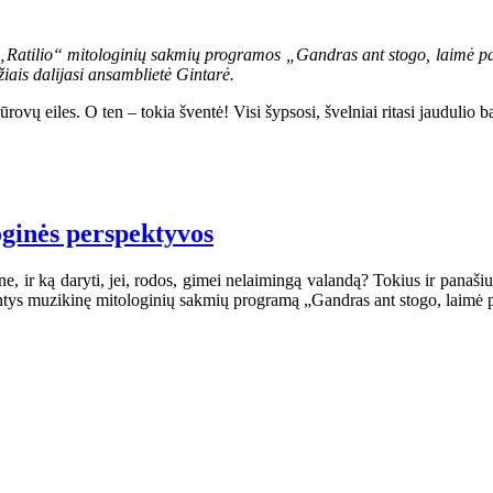
os „Ratilio“ mitologinių sakmių programos „Gandras ant stogo, laimė p
žiais dalijasi ansamblietė Gintarė.
vų eiles. O ten – tokia šventė! Visi šypsosi, švelniai ritasi jaudulio b
loginės perspektyvos
ne, ir ką daryti, jei, rodos, gimei nelaimingą valandą? Tokius ir panaš
iantys muzikinę mitologinių sakmių programą „Gandras ant stogo, laimė 