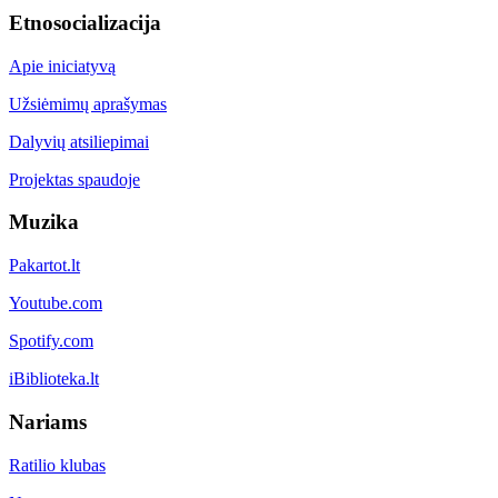
Etnosocializacija
Apie iniciatyvą
Užsiėmimų aprašymas
Dalyvių atsiliepimai
Projektas spaudoje
Muzika
Pakartot.lt
Youtube.com
Spotify.com
iBiblioteka.lt
Nariams
Ratilio klubas