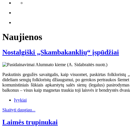
Naujienos
Nostalgiški „Skambakanklių“ įspūdžiai
Paskutinis gegužės savaitgalis, kaip visuomet, paskirtas folkloristų
dideliam senųjų folkloristų džiaugsmui, po gerokos pertraukos šiemet
komunistiniais šūkiais apkarstytų salės sienų (legalus) pasirody
balkonus – visus kaip magnetas traukia toji laisvės ir bendrystės dvasia
Įvykiai
Skaityti daugiau...
Laimės trupinukai