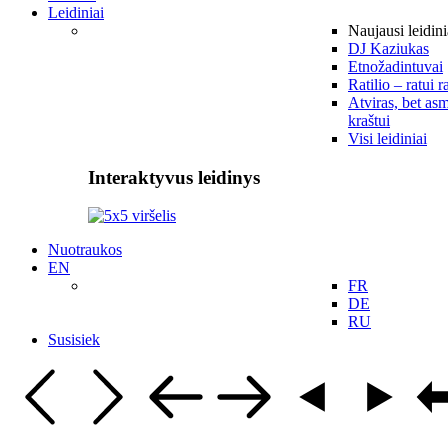
Leidiniai
Naujausi leidini
DJ Kaziukas
Etnožadintuvai
Ratilio – ratui r
Atviras, bet asm
kraštui
Visi leidiniai
Interaktyvus leidinys
Nuotraukos
EN
FR
DE
RU
Susisiek