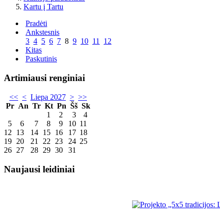
Kartu į Tartu
Pradėti
Ankstesnis
3
4
5
6
7
8
9
10
11
12
Kitas
Paskutinis
Artimiausi renginiai
<<
<
Liepa 2027
>
>>
Pr
An
Tr
Kt
Pn
Šš
Sk
1
2
3
4
5
6
7
8
9
10
11
12
13
14
15
16
17
18
19
20
21
22
23
24
25
26
27
28
29
30
31
Naujausi leidiniai