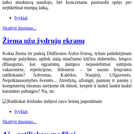
laiko atsuktuvą naudojo, bet koncertams pasiruošti spėjo per
neįtikėtinai trumpą laiką.
Įvykiai
Skaityti daugiau...
Žiema užu žydrųjų ekranų
Kokia žiema be jaukių Didžiosios Aulos šviesų, tyliais palinkėjimais
slaptoje palydimo, aplink stalą siunčiamo kūčios dubenėlio, lengvo
džiaugsmo, kai egzaminų įtampos nepastebimai sutirpsta
vakaronėse, repeticijose, šėlionėse – be sausio
lengvatos
ratiliokams? Adventas, Kalėdos, Naujieji, Užgavėnės,
Nepriklausomybės šventės... Atrodytų, užsnigti, paniurę ir panirę į
kompiuterių ekranus turėjome tik tūnoti, kerpėti ir laukti laukti laukti
karantino pabaigos? Na, ne.
Įvykiai
Skaityti daugiau...