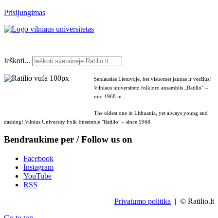
Prisijungimas
Ieškoti...
Seniausias Lietuvoje, bet visuomet jaunas ir veržlus!
Vilniaus universiteto folkloro ansamblis „Ratilio“ –
nuo 1968 m.
The oldest one in Lithuania, yet always young and
dashing! Vilnius University Folk Ensemble "Ratilio" – since 1968.
Bendraukime per / Follow us on
Facebook
Instagram
YouTube
RSS
Privatumo politika
| © Ratilio.lt
Go to top