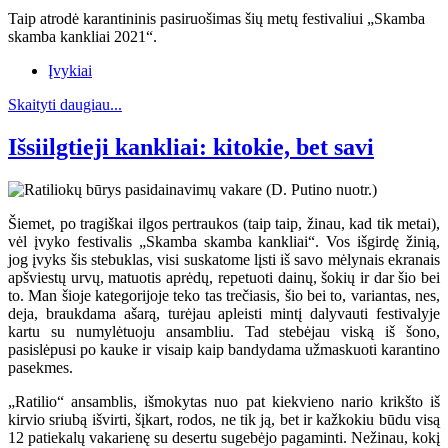
Taip atrodė karantininis pasiruošimas šių metų festivaliui „Skamba
skamba kankliai 2021“.
Įvykiai
Skaityti daugiau...
Išsiilgtieji kankliai: kitokie, bet savi
Šiemet, po tragiškai ilgos pertraukos (taip taip, žinau, kad tik metai),
vėl įvyko festivalis „Skamba skamba kankliai“. Vos išgirdę žinią,
jog įvyks šis stebuklas, visi suskatome lįsti iš savo mėlynais ekranais
apšviestų urvų, matuotis aprėdų, repetuoti dainų, šokių ir dar šio bei
to. Man šioje kategorijoje teko tas trečiasis, šio bei to, variantas, nes,
deja, braukdama ašarą, turėjau apleisti mintį dalyvauti festivalyje
kartu su numylėtuoju ansambliu. Tad stebėjau viską iš šono,
pasislėpusi po kauke ir visaip kaip bandydama užmaskuoti karantino
pasekmes.
„Ratilio“ ansamblis, išmokytas nuo pat kiekvieno nario krikšto iš
kirvio sriubą išvirti, šįkart, rodos, ne tik ją, bet ir kažkokiu būdu visą
12 patiekalų vakarienę su desertu sugebėjo pagaminti. Nežinau, kokį