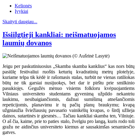
Kelionės
Įvykiai
Skaityti daugiau...
Išsiilgtieji kankliai: neišmatuojamos
laumių dovanos
Jeigu per paskutiniuosius „Skamba skamba kanklius“ kas nors būtų
pasiūlę festivaliui ruoštis keturių kvadratinių metrų plotelyje,
kuriame telpa tik kėdė ir rašomasis stalas, turbūt ne vienas ratiliokas
būtų ne tik garsiai nusijuokęs, bet dar ir pirštu prie smilkinio
pasukiojęs. Gegužės mėnuo visiems folkloru kvėpuojantiems
Vilniaus universiteto studentams gyvenimą užpildo nekantriu
laukimu, nesibaigiančiomis, dažnai sumišimą atnešančiomis
repeticijomis, planavimu ir tų pačių planų braukymu; kvapą
užgniaužia šviežiausių pavasario vainikėlių kvapas, o širdį užlieja
dainos, sutartinės ir giesmės… Tačiau kankliai skamba ten, Vilniuje.
O aš čia, kaime, prie to paties stalo, žvelgiu pro langą, kuris rodo toli
gražu ne aidinčius universiteto kiemus ar sausakimšas senamiesčio
gatves.