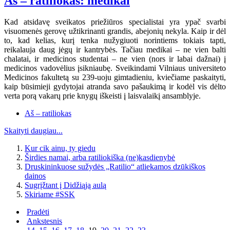
Aš – ratiliokas: medikai
Kad atsidavę sveikatos priežiūros specialistai yra ypač svarbi
visuomenės gerovę užtikrinanti grandis, abejonių nekyla. Kaip ir dėl
to, kad kelias, kurį tenka nužygiuoti norintiems tokiais tapti,
reikalauja daug jėgų ir kantrybės. Tačiau medikai – ne vien balti
chalatai, ir medicinos studentai – ne vien (nors ir labai dažnai) į
medicinos vadovėlius įsikniaubę. Sveikindami Vilniaus universiteto
Medicinos fakultetą su 239-uoju gimtadieniu, kviečiame paskaityti,
kaip būsimieji gydytojai atranda savo pašaukimą ir kodėl vis dėlto
verta porą vakarų prie knygų iškeisti į laisvalaikį ansamblyje.
Aš – ratiliokas
Skaityti daugiau...
Kur cik ainu, ty giedu
Širdies namai, arba ratiliokiška (ne)kasdienybė
Druskininkuose sužydės „Ratilio“ atliekamos dzūkiškos
dainos
Sugrįžtant į Didžiąją aulą
Skiriame #SSK
Pradėti
Ankstesnis