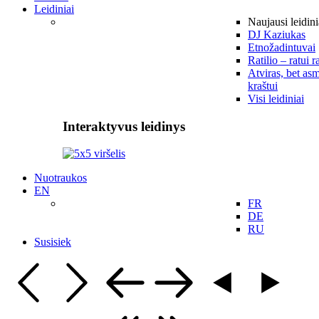
Leidiniai
Naujausi leidini
DJ Kaziukas
Etnožadintuvai
Ratilio – ratui r
Atviras, bet asm
kraštui
Visi leidiniai
Interaktyvus leidinys
Nuotraukos
EN
FR
DE
RU
Susisiek