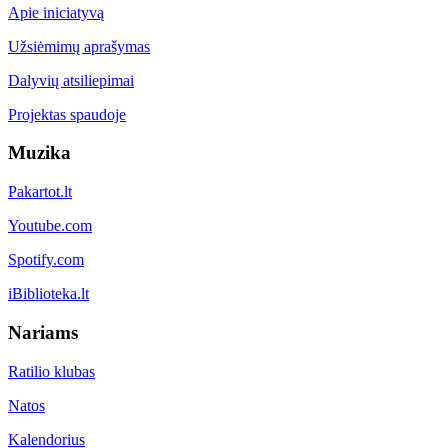
Apie iniciatyvą
Užsiėmimų aprašymas
Dalyvių atsiliepimai
Projektas spaudoje
Muzika
Pakartot.lt
Youtube.com
Spotify.com
iBiblioteka.lt
Nariams
Ratilio klubas
Natos
Kalendorius