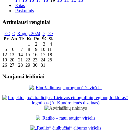
14
15
16
17
18
19
20
21
22
23
Kitas
Paskutinis
Artimiausi renginiai
<<
<
Rugpj. 2024
>
>>
Pr
An
Tr
Kt
Pn
Šš
Sk
1
2
3
4
5
6
7
8
9
10
11
12
13
14
15
16
17
18
19
20
21
22
23
24
25
26
27
28
29
30
31
Naujausi leidiniai