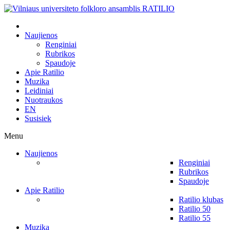
Naujienos
Renginiai
Rubrikos
Spaudoje
Apie Ratilio
Muzika
Leidiniai
Nuotraukos
EN
Susisiek
Menu
Naujienos
Renginiai
Rubrikos
Spaudoje
Apie Ratilio
Ratilio klubas
Ratilio 50
Ratilio 55
Muzika