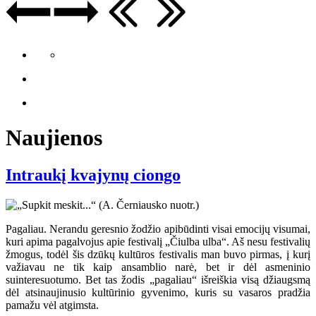
Naujienos
Intraukį kvajynų ciongo
Pagaliau. Nerandu geresnio žodžio apibūdinti visai emocijų visumai,
kuri apima pagalvojus apie festivalį „Čiulba ulba“. Aš nesu festivalių
žmogus, todėl šis dzūkų kultūros festivalis man buvo pirmas, į kurį
važiavau ne tik kaip ansamblio narė, bet ir dėl asmeninio
suinteresuotumo. Bet tas žodis „pagaliau“ išreiškia visą džiaugsmą
dėl atsinaujinusio kultūrinio gyvenimo, kuris su vasaros pradžia
pamažu vėl atgimsta.