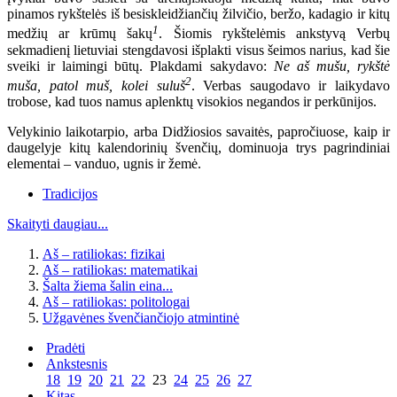
pinamos rykštelės iš besiskleidžiančių žilvičio, beržo, kadagio ir kitų
1
medžių ar krūmų šakų
. Šiomis rykštelėmis ankstyvą Verbų
sekmadienį lietuviai stengdavosi išplakti visus šeimos narius, kad šie
sveiki ir laimingi būtų. Plakdami sakydavo:
Ne aš mušu, rykštė
2
muša, patol muš, kolei suluš
. Verbas saugodavo ir laikydavo
trobose, kad tuos namus aplenktų visokios negandos ir perkūnijos.
Velykinio laikotarpio, arba Didžiosios savaitės, papročiuose, kaip ir
daugelyje kitų kalendorinių švenčių, dominuoja trys pagrindiniai
elementai – vanduo, ugnis ir žemė.
Tradicijos
Skaityti daugiau...
Aš – ratiliokas: fizikai
Aš – ratiliokas: matematikai
Šalta žiema šalin eina...
Aš – ratiliokas: politologai
Užgavėnes švenčiančiojo atmintinė
Pradėti
Ankstesnis
18
19
20
21
22
23
24
25
26
27
Kitas