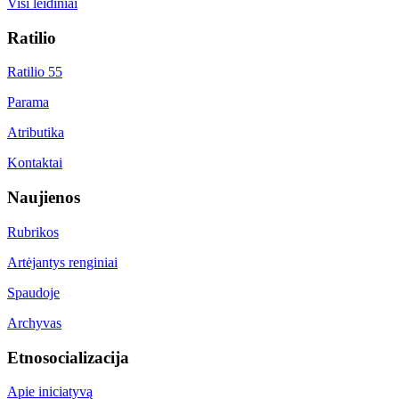
Visi leidiniai
Ratilio
Ratilio 55
Parama
Atributika
Kontaktai
Naujienos
Rubrikos
Artėjantys renginiai
Spaudoje
Archyvas
Etnosocializacija
Apie iniciatyvą