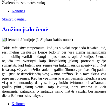
Zvoleno miesto merės rankų.
Kelionės
Skaityti daugiau...
Amžino įšalo žemė
Tokia
minusinė
temperatūra, kad jos suvokti nepadeda ir vaizduotė,
šeši metrai užšalusios Lenos ledo ir per visą žiemą neišjungiami
automobilių varikliai: daugiau pasiklausius apie Jakutijos žiemas
nejučia imi svarstyti, kaip šiuolaikinių jakutų protėviai galėjo
sumąstyti, kad būtent šios žemės yra tinkamiausios apsigyventi. Net
ir vasarą, vėlyvo birželio saulei negailint šilumos, pro basučių padus
gali justi besismelkiančią vėsą – nuo amžino įšalo tave skiria vos
pusė metro žemės. Kad tai ypatingas kraštas, pamiršti neleidžia ir per
visą naktį nuraudęs dangus, ir lyg kokio tvirtumo bei atšiauraus
grožio pilni jakutų veidai: taip Jakutija, nors svetima ir kiek
grėsminga, patraukia, o sugrįžus namo matyti vaizdai bei žmonės
diena iš dienos stovi akyse.
Kelionės