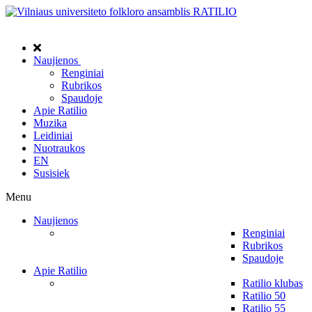
Naujienos
Renginiai
Rubrikos
Spaudoje
Apie Ratilio
Muzika
Leidiniai
Nuotraukos
EN
Susisiek
Menu
Naujienos
Renginiai
Rubrikos
Spaudoje
Apie Ratilio
Ratilio klubas
Ratilio 50
Ratilio 55