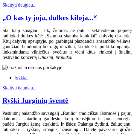
Skaityti daugiau...
„O kas ty joja, dulkes kiloja...“
Štai kaip smagiai – tik, žinoma, ne raiti – sekmadienio popietę
ratiliokai dulkes kėlė „Skamba skamba kankliai“ dalyvių eisenoje.
Kitų dalyvių apsuptyje, po garbingai plazdančia ansamblio vėliava,
gaudžiant bandonijų bei ragų muzikai, ši didelė ir puiki kompanija,
linksmindama vilniečius, svečius ir vieni kitus, rinkosi į finalinį
festivalio koncertą
Uliokim, broliukai
.
Įvykiai
Skaityti daugiau...
Ryški Jurginių šventė
Paskutinį balandžio savaitgalį „Ratilio“ tradiciškai išsiruošė į pajūrį
dainomis, sutartinių gaudesiu, kojų trepsėjimu ir jauna energija
padėti Jurgiui žemę atrakinti. Ir išties: Palanga žydinti, žaliuojanti,
ratiliokai – ryškūs, smagūs, žaismingi. Dalelę pavasario grožio