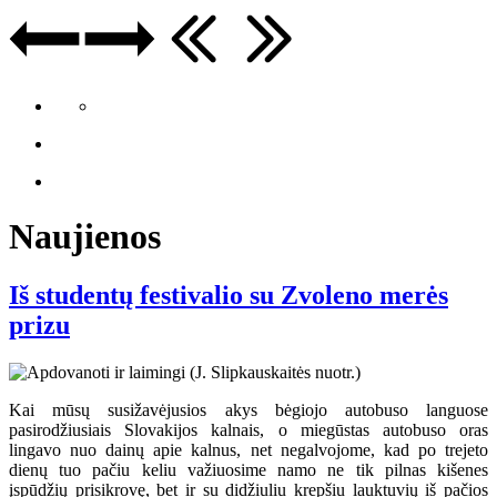
Naujienos
Iš studentų festivalio su Zvoleno merės
prizu
Kai mūsų susižavėjusios akys bėgiojo autobuso languose
pasirodžiusiais Slovakijos kalnais, o miegūstas autobuso oras
lingavo nuo dainų apie kalnus, net negalvojome, kad po trejeto
dienų tuo pačiu keliu važiuosime namo ne tik pilnas kišenes
įspūdžių prisikrovę, bet ir su didžiuliu krepšiu lauktuvių iš pačios