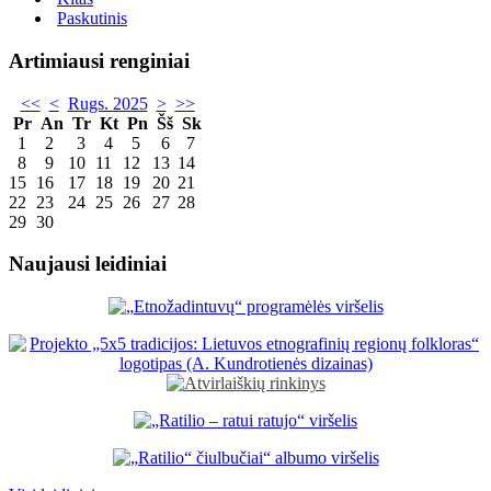
Paskutinis
Artimiausi renginiai
<<
<
Rugs. 2025
>
>>
Pr
An
Tr
Kt
Pn
Šš
Sk
1
2
3
4
5
6
7
8
9
10
11
12
13
14
15
16
17
18
19
20
21
22
23
24
25
26
27
28
29
30
Naujausi leidiniai