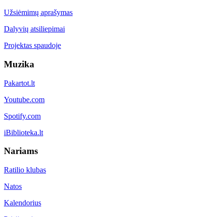
Užsiėmimų aprašymas
Dalyvių atsiliepimai
Projektas spaudoje
Muzika
Pakartot.lt
Youtube.com
Spotify.com
iBiblioteka.lt
Nariams
Ratilio klubas
Natos
Kalendorius