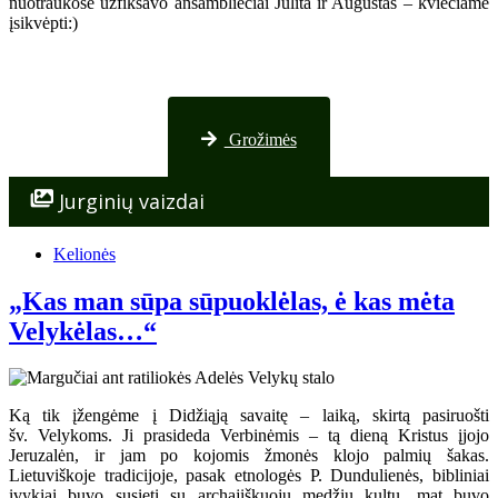
nuotraukose užfiksavo ansambliečiai Julita ir Augustas – kviečiame
įsikvėpti:)
Nuotraukos iš Palangos
Grožimės
Jurginių vaizdai
Kelionės
„Kas man sūpa sūpuoklėlas, ė kas mėta
Velykėlas…“
Ką tik įžengėme į Didžiąją savaitę – laiką, skirtą pasiruošti
šv. Velykoms. Ji prasideda Verbinėmis – tą dieną Kristus įjojo
Jeruzalėn, ir jam po kojomis žmonės klojo palmių šakas.
Lietuviškoje tradicijoje, pasak etnologės P. Dundulienės, bibliniai
įvykiai buvo susieti su archajiškuoju medžių kultu, mat buvo