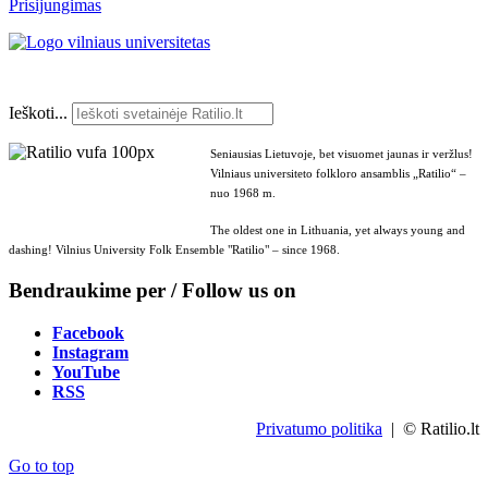
Prisijungimas
Ieškoti...
Seniausias Lietuvoje, bet visuomet jaunas ir veržlus!
Vilniaus universiteto folkloro ansamblis „Ratilio“ –
nuo 1968 m.
The oldest one in Lithuania, yet always young and
dashing! Vilnius University Folk Ensemble "Ratilio" – since 1968.
Bendraukime per / Follow us on
Facebook
Instagram
YouTube
RSS
Privatumo politika
| © Ratilio.lt
Go to top