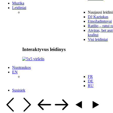
Muzika
Leidiniai
Naujausi leidini
DJ Kaziukas
Etnožadintuvai
Ratilio – ratui r
Atviras, bet asm
kraštui
Visi leidiniai
Interaktyvus leidinys
Nuotraukos
EN
FR
DE
RU
Susisiek