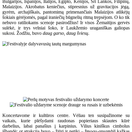
Bulgarijos, Ispanijos, Italijos, Egipto, Kenijos, Šri Lankos, Filipinų,
Malaizijos. Akrobatus keniečius, stipresnius už gravitacijos jėgą,
gyrėm, archajiškais, pantomimą primenančiais Malaizijos atlikėjų
šokiais gėrėjomės, pagal iraniečių būgnelių ritmą trepsėjom. O ko tik
nebuvo ratiliokams scenoje pasirodžius! Ir visos Žemaitijos gervės
sulėkė, ir trys velniai šoko, ir Laukžemio uraganiškas galiopas
sukosi. Žodžiu, buvo
daug garso, daug šviesų
.
Koncertavome ir kultūros centre. Vėliau ten susipažinome su
vaikais, kurie plėšydami raudonas popieriaus skiautes kūrė
darbelius, labai panašius į karpinius. Vilius kiniškus cimbolus
išbandė; ot atrakcija buvo – žiūri ir netiki –
žmogų-ansamblį
kažkas