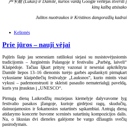
卢卡斯 (Lukas) ir Damilė, kurios vardą
Google vertėjas
išversti į
kinų kalbą atsisako
Julitos nuotraukos ir Kristinos dangoraižių kadrai
Kelionės
Prie jūros – nauji vėjai
Pajūris šiaip jau senesniam ratiliokui siejasi su nusistovėjusiomis
tradicijomis – Jurginėmis Palangoje ir festivaliu „Parbėg, laiveli“
Klaipėdoje. Tačiau šįkart prityrę vazonai ir neseniai apkrikštyta
Damilė liepos 13–16 dienomis turėjo garbės apsilankyti pirmąkart
vykusiame klaipėdiečių festivalyje „Lauksnos“, kurio mintis visai
vykusi – pademonstruoti ir skleisti pasaulio nematerialųjį paveldą,
kuris yra įtrauktas į „UNESCO“.
Pirmąją dieną Laikrodžių muziejaus kiemelyje dalyvavome lyg
festivalio pasakos įžangoje, kurioje girdėjosi ragų, skudučių,
dainuojamosios ir šokamosios sutartinės sąskambiai. Antrąją dieną
atidarymo koncerte buvome sceninės sutartinių kompozicijos dalis.
Na, o likusias dvi dieneles galėjome be vargo džiaugtis svečių
pasirodymais.