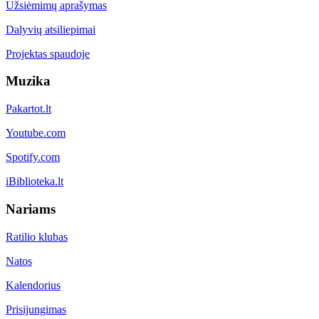
Užsiėmimų aprašymas
Dalyvių atsiliepimai
Projektas spaudoje
Muzika
Pakartot.lt
Youtube.com
Spotify.com
iBiblioteka.lt
Nariams
Ratilio klubas
Natos
Kalendorius
Prisijungimas