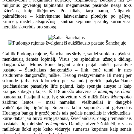
milijonus gyventojų talpinantis megamiestas pasirodė nesąs toks
užterštas, kaip tikėjomės. Po tiltais, tarp namų, šaligatvių
pakraščiuose – kiekviename laisvesniame plotelyje po gėlytę,
krūmelį, medelį, atsigręžusį į kaitriai kepinančią saulę, kuriai visai
nereikia skverbtis pro smogą.
Gal tik Pudongo rajone, Šanchajaus širdyje, saulei sunkiau apšviesti
menkiausią žemės lopinėlį. Visus jos spindulius užstoja didingi
dangoraižiai. Mums kone bėgant antro pagal aukštį pasaulyje
pastato – Šanchajaus dangoraižio – link, ėmė temti, ir mes
atsidūrėme dangoraižių miške. Tiesiog reaktyviniame 18 metrų per
sekundę (arba 65 kilometrų per valandą) greičiu pakylančiame
greičiausiame pasaulyje lifte pajunti, kaip spengia ausyse ir kaip
kraujas subėga į kojas. Iš 118 aukšto atsiveria
iš klumpių verčianti
panorama. Pasijunti taip, lyg stovėtum virš milžiniškos
Monopolio
žaidimo lentos – maži nameliai, viešbutėliai ir daugybė
vaikščiojančių figūrėlių. Sutemus keltu supomės ant gelsvosios
Huangpu bangų ir grožėjomės tais pačiais nameliais ir viešbutėliais,
kurie dabar jau buvo virtę įstabiais, šviečiančiais, dangų remiančiais
pastatais. Jų mirksinčios
lempūtės
Damilę privertė šokinėti, o visus
ratiliokus šokti apie kelto viduryje sumestas kuprines kaip senais