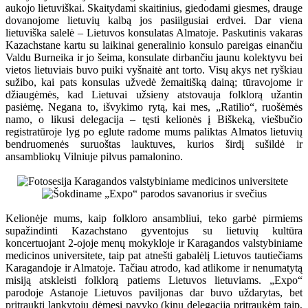
aukojo lietuviškai. Skaitydami skaitinius, giedodami giesmes, drauge
dovanojome lietuvių kalbą jos pasiilgusiai erdvei. Dar viena
lietuviška salelė – Lietuvos konsulatas Almatoje. Paskutinis vakaras
Kazachstane kartu su laikinai generalinio konsulo pareigas einančiu
Valdu Burneika ir jo šeima, konsulate dirbančiu jaunu kolektyvu bei
vietos lietuviais buvo puiki vyšnaitė ant torto. Visų akys net ryškiau
sužibo, kai pats konsulas užvedė žemaitišką dainą; tūravojome ir
džiaugėmės, kad Lietuvai užsieny atstovauja folklorą užantin
pasiėmę. Negana to, išvykimo rytą, kai mes, „Ratilio“, ruošėmės
namo, o likusi delegacija – tęsti kelionės į Biškeką, viešbučio
registratūroje lyg po eglute radome mums paliktas Almatos lietuvių
bendruomenės suruoštas lauktuves, kurios širdį sušildė ir
ansambliokų Vilniuje pilvus pamalonino.
Kelionėje mums, kaip folkloro ansambliui, teko garbė pirmiems
supažindinti Kazachstano gyventojus su lietuvių kultūra
koncertuojant 2-ojoje menų mokykloje ir Karagandos valstybiniame
medicinos universitete, taip pat atnešti gabalėlį Lietuvos tautiečiams
Karagandoje ir Almatoje. Tačiau atrodo, kad atlikome ir nenumatytą
misiją atskleisti folklorą patiems Lietuvos lietuviams. „Expo“
parodoje Astanoje Lietuvos paviljonas dar buvo uždarytas, bet
pritraukti lankytojų dėmesį pavyko (kinų delegaciją pritraukėm taip,