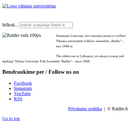
Ieškoti...
Seniausias Lietuvoje, bet visuomet jaunas ir veržlus!
Vilniaus universiteto folkloro ansamblis „Ratilio“ –
nuo 1968 m.
The oldest one in Lithuania, yet always young and
dashing! Vilnius University Folk Ensemble "Ratilio" – since 1968.
Bendraukime per / Follow us on
Facebook
Instagram
YouTube
RSS
Privatumo politika
| © Ratilio.lt
Go to top