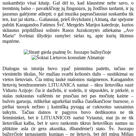
suskambėjo visai kitaip. Gal dėl to, kad klausėme nebe savo, o
tremtinių balso – pavaikščioję jų žingsniais, jų žodžius tardami, ir jų
jausmus galėjome atliepti; o gal muzika paprasčiausiai suskamba tik
ten, kur jai skirta... Galiausiai, prieš išvykdami į Almatą, dar spėjome
pabūti Karagandos Fatimos Švč. Mergelės Marijos katedroje, kurios
skliautus pripildžiusi solistės Rasos Juzukonytės atliekama „Ave
Maria“ švelniai išlydėjo ramybei sielas tų, apie kurių likimus
mąstėme.
Dialogas su istorija buvo ypač įsimintina patirtis, tačiau ne
vienintelis tikslas. Ne mažiau svarbi kelionės dalis – susitikimai su
vietos lietuviais. Čia mūsų laukė malonios staigmenos. Karagandos
lietuvių bendruomenės LITUANICA namai – tikra lietuviška oazė
Vidurio Azijoje: čia ir darželis, ir sodelis, ir sūpuoklės, ir pirkelė, o
stalas nukrautas vaišėmis ne prasčiau nei pas močiutę kaime –
bulvės garuoja, ridikėliai agurkėliai traška čiauškančiose burnose, o
pirštai tuosyk nežino į kaimišką pyragą ar cukruotus sausainius
taikytis. Tačiau dainos ir pagyros buvo dedikuotos ne tik
šeimininkei, bet ir LITUANICOS nariui Vytautui, mat jis ne tik
lietuviškai kalba, bet ir savo rankomis tikrus lietuviškus namus su
plūktine asla (ir gera akustika, išbandėme!) stato. Šv. Juozapo
bažnyčioje tarnaujantis kunigas – ne lietuvis, bet dėl mūsų Mišias