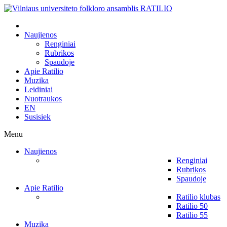
Naujienos
Renginiai
Rubrikos
Spaudoje
Apie Ratilio
Muzika
Leidiniai
Nuotraukos
EN
Susisiek
Menu
Naujienos
Renginiai
Rubrikos
Spaudoje
Apie Ratilio
Ratilio klubas
Ratilio 50
Ratilio 55
Muzika