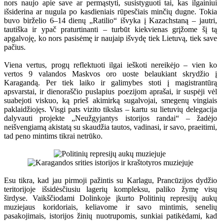
nors naujo apie save ar permąstyti, susistyguoti tai, kas ilgainiui
išsiderina ar nugula po kasdieniais rūpesčiais minčių dugne. Tokia
buvo birželio 6–14 dienų „Ratilio“ išvyka į Kazachstaną – jautri,
tautiška ir ypač praturtinanti – turbūt kiekvienas grįžome šį tą
apgalvoję, ko nors pasisėmę ir naujaip išvydę tiek Lietuvą, tiek save
pačius.
Viena vertus, progų reflektuoti ilgai ieškoti nereikėjo – vien ko
vertos 9 valandos Maskvos oro uoste belaukiant skrydžio į
Karagandą. Per tiek laiko ir galimybes stoti į magistrantūrą
apsvarstai, ir dienoraščio puslapius poezijom aprašai, ir suspėji vėl
suabejoti viskuo, ką prieš akimirką sugalvojai, smegenų vingiais
paklaidžiojęs. Visgi pats vizito tikslas – kartu su lietuvių delegacija
dalyvauti projekte „Neužgyjantys istorijos randai“ – žadėjo
neišvengiamą akistatą su skaudžia tautos, vadinasi, ir savo, praeitimi,
tad peno mintims tikrai netrūko.
Esu tikra, kad jau pirmoji pažintis su Karlagu, Prancūzijos dydžio
teritorijoje išsidėsčiusiu lagerių kompleksu, paliko žymę visų
širdyse. Vaikščiodami Dolinkoje įkurto Politinių represijų aukų
muziejaus koridoriais, keliavome ir savo mintimis, senelių
pasakojimais, istorijos žinių nuotrupomis, sunkiai patikėdami, kad