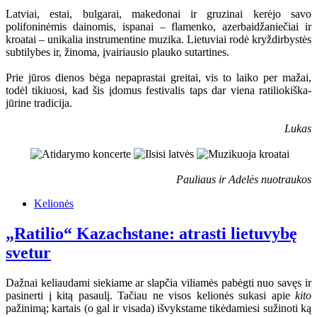
Latviai, estai, bulgarai, makedonai ir gruzinai kerėjo savo
polifoninėmis dainomis, ispanai – flamenko, azerbaidžaniečiai ir
kroatai – unikalia instrumentine muzika. Lietuviai rodė kryždirbystės
subtilybes ir, žinoma, įvairiausio plauko sutartines.
Prie jūros dienos bėga nepaprastai greitai, vis to laiko per mažai,
todėl tikiuosi, kad šis įdomus festivalis taps dar viena ratiliokiška-
jūrine tradicija.
Lukas
Pauliaus ir Adelės nuotraukos
Kelionės
„Ratilio“ Kazachstane: atrasti lietuvybę
svetur
Dažnai keliaudami siekiame ar slapčia viliamės pabėgti nuo savęs ir
pasinerti į kitą pasaulį. Tačiau ne visos kelionės sukasi apie
kito
pažinimą; kartais (o gal ir visada) išvykstame tikėdamiesi sužinoti ką