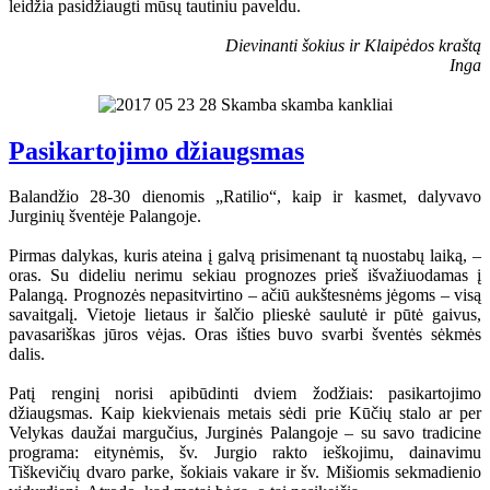
leidžia pasidžiaugti mūsų tautiniu paveldu.
Dievinanti šokius ir Klaipėdos kraštą
Inga
Pasikartojimo džiaugsmas
Balandžio 28-30 dienomis „Ratilio“, kaip ir kasmet, dalyvavo
Jurginių šventėje Palangoje.
Pirmas dalykas, kuris ateina į galvą prisimenant tą nuostabų laiką, –
oras. Su dideliu nerimu sekiau prognozes prieš išvažiuodamas į
Palangą. Prognozės nepasitvirtino – ačiū aukštesnėms jėgoms – visą
savaitgalį. Vietoje lietaus ir šalčio plieskė saulutė ir pūtė gaivus,
pavasariškas jūros vėjas. Oras išties buvo svarbi šventės sėkmės
dalis.
Patį renginį norisi apibūdinti dviem žodžiais: pasikartojimo
džiaugsmas. Kaip kiekvienais metais sėdi prie Kūčių stalo ar per
Velykas daužai margučius, Jurginės Palangoje – su savo tradicine
programa: eitynėmis, šv. Jurgio rakto ieškojimu, dainavimu
Tiškevičių dvaro parke, šokiais vakare ir šv. Mišiomis sekmadienio