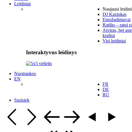
Leidiniai
Naujausi leidini
DJ Kaziukas
Etnožadintuvai
Ratilio – ratui r
Atviras, bet asm
kraštui
Visi leidiniai
Interaktyvus leidinys
Nuotraukos
EN
FR
DE
RU
Susisiek