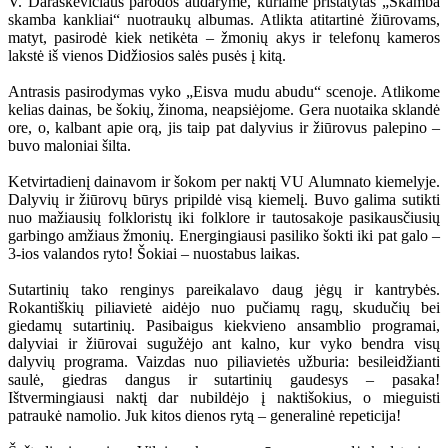
V. Daraškevičiaus parodos atidaryme, kuriame pristatytas „Skamba
skamba kankliai“ nuotraukų albumas. Atlikta atitartinė žiūrovams,
matyt, pasirodė kiek netikėta – žmonių akys ir telefonų kameros
lakstė iš vienos Didžiosios salės pusės į kitą.
Antrasis pasirodymas vyko „Eisva mudu abudu“ scenoje. Atlikome
kelias dainas, be šokių, žinoma, neapsiėjome. Gera nuotaika sklandė
ore, o, kalbant apie orą, jis taip pat dalyvius ir žiūrovus palepino –
buvo maloniai šilta.
Ketvirtadienį dainavom ir šokom per naktį VU Alumnato kiemelyje.
Dalyvių ir žiūrovų būrys pripildė visą kiemelį. Buvo galima sutikti
nuo mažiausių folkloristų iki folklore ir tautosakoje pasikausčiusių
garbingo amžiaus žmonių. Energingiausi pasiliko šokti iki pat galo –
3-ios valandos ryto! Šokiai – nuostabus laikas.
Sutartinių tako renginys pareikalavo daug jėgų ir kantrybės.
Rokantiškių piliavietė aidėjo nuo pučiamų ragų, skudučių bei
giedamų sutartinių. Pasibaigus kiekvieno ansamblio programai,
dalyviai ir žiūrovai sugužėjo ant kalno, kur vyko bendra visų
dalyvių programa. Vaizdas nuo piliavietės užburia: besileidžianti
saulė, giedras dangus ir sutartinių gaudesys – pasaka!
Ištvermingiausi naktį dar nubildėjo į naktišokius, o mieguisti
patraukė namolio. Juk kitos dienos rytą – generalinė repeticija!