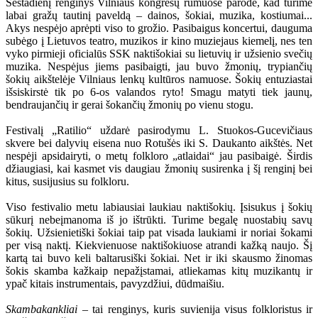
Šeštadienį renginys Vilniaus kongresų rūmuose parodė, kad turime
labai gražų tautinį paveldą – dainos, šokiai, muzika, kostiumai...
Akys nespėjo aprėpti viso to grožio. Pasibaigus koncertui, dauguma
subėgo į Lietuvos teatro, muzikos ir kino muziejaus kiemelį, nes ten
vyko pirmieji oficialūs SSK naktišokiai su lietuvių ir užsienio svečių
muzika. Nespėjus jiems pasibaigti, jau buvo žmonių, trypiančių
šokių aikštelėje Vilniaus lenkų kultūros namuose. Šokių entuziastai
išsiskirstė tik po 6-os valandos ryto! Smagu matyti tiek jaunų,
bendraujančių ir gerai šokančių žmonių po vienu stogu.
Festivalį „Ratilio“ uždarė pasirodymu L. Stuokos-Gucevičiaus
skvere bei dalyvių eisena nuo Rotušės iki S. Daukanto aikštės. Net
nespėji apsidairyti, o metų folkloro „atlaidai“ jau pasibaigė. Širdis
džiaugiasi, kai kasmet vis daugiau žmonių susirenka į šį renginį bei
kitus, susijusius su folkloru.
Viso festivalio metu labiausiai laukiau naktišokių. Įsisukus į šokių
sūkurį nebeįmanoma iš jo ištrūkti. Turime begalę nuostabių savų
šokių. Užsienietiški šokiai taip pat visada laukiami ir noriai šokami
per visą naktį. Kiekvienuose naktišokiuose atrandi kažką naujo. Šį
kartą tai buvo keli baltarusiški šokiai. Net ir iki skausmo žinomas
šokis skamba kažkaip nepažįstamai, atliekamas kitų muzikantų ir
ypač kitais instrumentais, pavyzdžiui, dūdmaišiu.
Skambakankliai
– tai renginys, kuris suvienija visus folkloristus ir