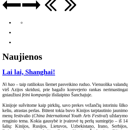
Naujienos
Lai lai, Shanghai!
Ni hao
– taip ratiliokus šiemet pasveikino ruduo. Vienuolika valandų
virš Azijos skridusi, prie bagažo konvejerio rankas nerimastingai
gniaužiusi
feini kompanija
išsilaipino Šanchajuje.
Kinijoje sušvitome kaip pirklių, savo prekes vežančių istoriniu šilko
keliu, atrastas perlas. Būtent tokia buvo Kinijos tarptautinio jaunimo
menų festivalio (
China International Youth Arts Festival
) uždarymo
renginio tema. Kokia gausybė ir įvairovė tų perlų sumirgėjo – iš 14
šalių: Kinijos, Rusijos, Lietuvos, Uzbekistano, Irano, Serbijos,