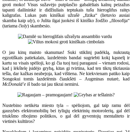
groti moko! Visus sužavėjo putplasčio gabalėliais kalnų peizažus
tapanti dailininkė ir didžiuliais teptukais tušu hieroglifus raitęs
kaligrafas. Lukas pats kiniškai užrašė „fizika“ (lietuvio ausiai
skamba kaip
uly
), o Julita ilgai juokėsi iš kiniško žodžio „filosofija“
(tariama
čioly
) skambesio.
O jau kinų maisto skanumas! Suki stiklinį padėklą, nukrautą
egzotiškais patiekalais, lazdelėmis bandai sugriebti kokį kąsnelį ir
kartu su visais spėlioji, ko gi čia tuoj tuoj paragausi – vienam rodosi,
kad į lėkštelę įsidėjo grybą, kitas gi tvirtina, kad ten tikrų tikriausia
tešla, dar kažkas neabejoja, kad vištiena. Ne kiekvienam patiko kaip
Songokui tomis lazdelėmis čiaukšėti – Augminas nutarė, kad
McDonald’e
iš bado tai jau tikrai nemirsi.
Nustebino netikėta miesto tyla – spėliojom, gal taip ramu dėl
gausybės elektromobilių bei tyliųjų elektrinių motorolerių, gal dėl
triukšmo ribojimo politikos, o gal dėl gyventojų mentaliteto ir
vietinės kultūros?
Nesuklydom į lagaminus neįsidėję respiratorių. Daugiau nei 24