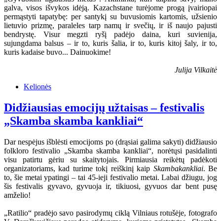
galva, visos išvykos idėją. Kazachstane turėjome progą įvairiopai
permąstyti tapatybę: per santykį su buvusiomis kartomis, užsienio
lietuvio prizmę, paraleles tarp namų ir svečių, ir iš naujo pajusti
bendrystę. Visur megzti ryšį padėjo daina, kuri suvienija,
sujungdama balsus – ir to, kuris šalia, ir to, kuris kitoj šaly, ir to,
kuris kadaise buvo... Dainuokime!
Julija Vilkaitė
Kelionės
Didžiausias emocijų užtaisas – festivalis
„Skamba skamba kankliai“
Dar nespėjus išblėsti emocijoms po (drąsiai galima sakyti) didžiausio
folkloro festivalio „Skamba skamba kankliai“, norėtųsi pasidalinti
visu patirtu gėriu su skaitytojais. Pirmiausia reikėtų padėkoti
organizatoriams, kad turime tokį reiškinį kaip
Skambakankliai
. Be
to, šie metai ypatingi – tai 45-ieji festivalio metai. Labai džiugu, jog
šis festivalis gyvavo, gyvuoja ir, tikiuosi, gyvuos dar bent pusę
amželio!
„Ratilio“ pradėjo savo pasirodymų ciklą Vilniaus rotušėje, fotografo