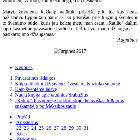
vidurdienį. Atrodo, kad metai bėga, o tai nesikeičia.
Matyt, žmonėms kažkaip natūralu prisirišti prie to, kas jiems
pažįstama. Lygiai taip pat ir aš jau prisirišau prie Jurginių šventės ir
to šventimo būdo, kuris jau keletą metų man esant „Ratilio“ dalimi
tapo kasmetine pavasarine tradicija. Tad tai yra mano džiaugsmas –
pasikartojimo džiaugsmas.
Augminas
Kelionės
Pavasarinės išdaigos
Kaip ratiliokai Užgavėnes švęsdami Kaziuko sulaukė
Kaip šventėme laisvę
Nauja knyga apie tautinius drabužius
„Ratilio“ Pasaulinėje folkloriadoje: lietuviškas folkloras
suskambėjo po Meksikos saule
Pradėti
Ankstesnis
22
23
24
25
26
27
28
29
30
31
Kitas
Paskutinis