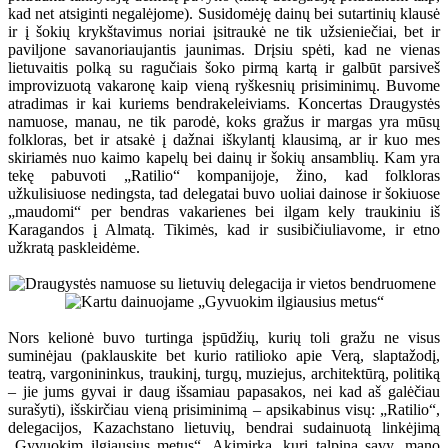
kad net atsiginti negalėjome). Susidomėję dainų bei sutartinių klausė
ir į šokių krykštavimus noriai įsitraukė ne tik užsieniečiai, bet ir
paviljone savanoriaujantis jaunimas. Drįsiu spėti, kad ne vienas
lietuvaitis polką su ragučiais šoko pirmą kartą ir galbūt parsiveš
improvizuotą vakaronę kaip vieną ryškesnių prisiminimų. Buvome
atradimas ir kai kuriems bendrakeleiviams. Koncertas Draugystės
namuose, manau, ne tik parodė, koks gražus ir margas yra mūsų
folkloras, bet ir atsakė į dažnai iškylantį klausimą, ar ir kuo mes
skiriamės nuo kaimo kapelų bei dainų ir šokių ansamblių. Kam yra
tekę pabuvoti „Ratilio“ kompanijoje, žino, kad folkloras
užkulisiuose nedingsta, tad delegatai buvo uoliai dainose ir šokiuose
„maudomi“ per bendras vakarienes bei ilgam kely traukiniu iš
Karagandos į Almatą. Tikimės, kad ir susibičiuliavome, ir etno
užkratą paskleidėme.
Nors kelionė buvo turtinga įspūdžių, kurių toli gražu ne visus
suminėjau (paklauskite bet kurio ratilioko apie Verą, slaptažodį,
teatrą, vargonininkus, traukinį, turgų, muziejus, architektūrą, politiką
– jie jums gyvai ir daug išsamiau papasakos, nei kad aš galėčiau
surašyti), išskirčiau vieną prisiminimą – apsikabinus visų: „Ratilio“,
delegacijos, Kazachstano lietuvių, bendrai sudainuotą linkėjimą
„Gyvuokim ilgiausius metus“. Akimirka, kuri talpina savy, mano