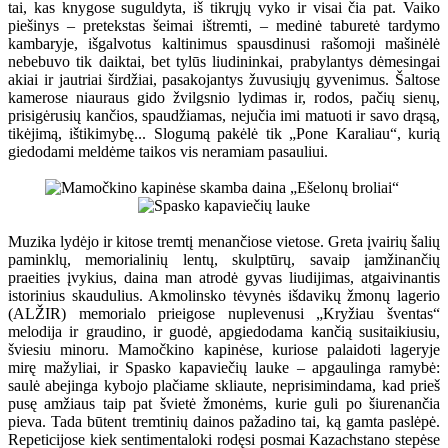
tai, kas knygose suguldyta, iš tikrųjų vyko ir visai čia pat. Vaiko
piešinys – pretekstas šeimai ištremti, – medinė taburetė tardymo
kambaryje, išgalvotus kaltinimus spausdinusi rašomoji mašinėlė
nebebuvo tik daiktai, bet tylūs liudininkai, prabylantys dėmesingai
akiai ir jautriai širdžiai, pasakojantys žuvusiųjų gyvenimus. Šaltose
kamerose niauraus gido žvilgsnio lydimas ir, rodos, pačių sienų,
prisigėrusių kančios, spaudžiamas, nejučia imi matuoti ir savo drąsą,
tikėjimą, ištikimybę... Slogumą pakėlė tik „Pone Karaliau“, kurią
giedodami meldėme taikos vis neramiam pasauliui.
Muzika lydėjo ir kitose tremtį menančiose vietose. Greta įvairių šalių
paminklų, memorialinių lentų, skulptūrų, savaip įamžinančių
praeities įvykius, daina man atrodė gyvas liudijimas, atgaivinantis
istorinius skaudulius. Akmolinsko tėvynės išdavikų žmonų lagerio
(ALŽIR) memorialo prieigose nuplevenusi „Kryžiau šventas“
melodija ir graudino, ir guodė, apgiedodama kančią susitaikiusiu,
šviesiu minoru. Mamočkino kapinėse, kuriose palaidoti lageryje
mirę mažyliai, ir Spasko kapaviečių lauke – apgaulinga ramybė:
saulė abejinga kybojo plačiame skliaute, neprisimindama, kad prieš
pusę amžiaus taip pat švietė žmonėms, kurie guli po šiurenančia
pieva. Tada būtent tremtinių dainos pažadino tai, ką gamta paslėpė.
Repeticijose kiek sentimentaloki rodęsi posmai Kazachstano stepėse