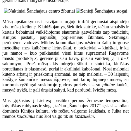
gerais laikais mokyklos diskotekoje.
Mūsų apsilankymas ir savijauta turguje turbūt geriausiai atspindėjo
visą mūsų kelionę. Klaidžiojantys, šiek tiek sutrikę, tačiau smalsūs ir
kartais bebaimiai vaikščiojome siauromis gatvelėmis tarp tradicinių
Kinijos pastatų, papuoštų popieriniais žibintais. Sėkmingai
perėmėme vadovės Mildos komunikacijos užsienio šalių turguose
metodiką: mes kalbėjome lietuviškai, o prekeiviai – kiniškai, ir ką
jūs manot – kuo puikiausiai vieni kitus supratome! Ragavome
maisto produktą
x
, gėrėme pusiau kavą, pusiau vandenį
y
, ir
n+k
saldumynų. Prieš mūsų akis mirgėjo šilkai ir sintetika, kiniškas
porcelianas ir plastmasė, perlai ir akriliniai kabošonai. Nosį maloniai
kuteno arbatų ir prieskonių aromatai, ne taip maloniai – 30 laipsnių
karštyje šuntančios mėsos išpjovos, ant kurių tupinėjo musės, su
kuriomis ryžtingai susidorojo gudrus prekeivis – su
pliotne
taukšt,
musytė trykšt, ir gali drąsiai sakyti, kad parduodi šviežią mėsą.
Mus grįžusius į Lietuvą pasitiko perpus žemesnė temperatūra,
lotyniškas raidynas ir sloga, tačiau „Šanchajus 2017“ tęsiasi – toliau
domimės Kinijos kultūra, vis rečiau valgome šaukštais, o Julita net
mamos
koldzūnus
nuo šiol valgo tik su
lazdzukėm
.