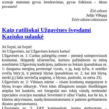
scenoje matomas gyvas bendravimas, gyvas folkloras – tikras
pavasaris!
Ėėė-oliooo
Julija Vilkųųų
Ėėėė-oliooo-olioooooo
Kaip ratiliokai Užgavėnes švęsdami
Kaziuko sulaukė
Jei švęsti, tai švęsti!
Jei Užgavėnės, tai Užgavėnės keturis kartus!
Užgavėnės nr. 1: Caritas pabėgėlių centre – pirmieji suimprovizuoti
kostiumai, išsigandę užsieniečiai, kuriuos pažindinom su mūsų
senobinėm Užgavėnių tradicijom, judinom su šokiais (paradoksas nr.
1: dauguma merginų persirengė vyrais, o jų, kaip tyčia, ir netrūko
svečių būry:)), ir pirmieji blynai (paradoksas nr. 2, kai imi blyną,
merki jį į šalia stovinčią uogienę, o blynas, pasirodo, su mėsa :D).
Užgavėnės nr. 2: Vilniaus mieste – visam kostiumų margumyne ir
blynų kvapo sūkuryje. Vieni kitus džiuginom naujais išraiškingais
amplua bei kaukėm, net fotografai nuo tokių vaizdų nesitraukė
(specialios ovacijos nuotakai Severiutei ir ožiui Vladui, kas be ko, ir
kitiems aktyvistams, madų demonstratoriams ir patiems gerbiamiems
dizaino generatoriams).
Užgavėnės nr. 3:
E&Y
kompanijoje, kurios darbuotojai –