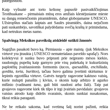
padegustuoti.
Kaip vyšnaitė ant torto kelionę papuošė pasivaikščiojimas
Teotihuakane – pirmaisiais mūsų eros amžiais klestėjusiame mieste
su dangų remenčiomis piramidėmis, dabar globojamame UNESCO.
Užsiropštus stačiais laiptais ant Saulės piramidės, daina nejučiom
pati suskambėjo, savotiškai palydėdama svečią kraštą ir primindama,
kad netrukus metas namo.
Spalvingą Meksikos paveikslą atskleidė sutikti žmonės
Sugrįžus pasakoti buvo ką. Pirmiausia – apie maistą (juk Meksikos
virtuvė yra įtraukta į UNESCO nematerialaus paveldo sąrašą!). Nors
kolektyvui ir sunku buvo priprasti prie neįprasto mėsos kiekio,
raudonųjų pupelių kaip garnyro prie visų patiekalų ir kukurūzinių
paplotėlių įvairiausiomis formomis (
tacos
,
quesadilla
,
enchillada
,
gordita
,
torta
,
burittos
), tačiau buvo galima įvertinti skirtumus ir
lepintis egzotiška virtuve. Gatvės turgely ragavome kaktuso vaisių,
kurie nulupti panašūs į kivius, o skonis kaip arbūzo ir agurko
mišinio (vadinami
tuna
, gali būti raudoni arba žali). Taip pat
gvajavos ragavome kiek tik tilpo ir irgi įvairiais pavidalais: gvajavos
vaisius atrodo kaip didelis svarainis, skonis sunkiai nusakomas,
tikrai reikia paragauti.
Ne be reikalo sakoma, kad svetimą šalį norint pažinti, reikia