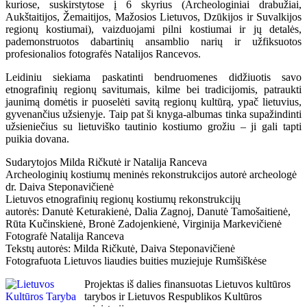
kuriose, suskirstytose į 6 skyrius (Archeologiniai drabužiai,
Aukštaitijos, Žemaitijos, Mažosios Lietuvos, Dzūkijos ir Suvalkijos
regionų kostiumai), vaizduojami pilni kostiumai ir jų detalės,
pademonstruotos dabartinių ansamblio narių ir užfiksuotos
profesionalios fotografės Natalijos Rancevos.
Leidiniu siekiama paskatinti bendruomenes didžiuotis savo
etnografinių regionų savitumais, kilme bei tradicijomis, patraukti
jaunimą domėtis ir puoselėti savitą regionų kultūrą, ypač lietuvius,
gyvenančius užsienyje. Taip pat ši knyga-albumas tinka supažindinti
užsieniečius su lietuviško tautinio kostiumo grožiu – ji gali tapti
puikia dovana.
Sudarytojos Milda Ričkutė ir Natalija Ranceva
Archeologinių kostiumų meninės rekonstrukcijos autorė archeologė
dr. Daiva Steponavičienė
Lietuvos etnografinių regionų kostiumų rekonstrukcijų
autorės: Danutė Keturakienė, Dalia Zagnoj, Danutė Tamošaitienė,
Rūta Kučinskienė, Bronė Zadojenkienė, Virginija Markevičienė
Fotografė Natalija Ranceva
Tekstų autorės: Milda Ričkutė, Daiva Steponavičienė
Fotografuota Lietuvos liaudies buities muziejuje Rumšiškėse
Projektas iš dalies finansuotas Lietuvos kultūros
tarybos ir Lietuvos Respublikos Kultūros