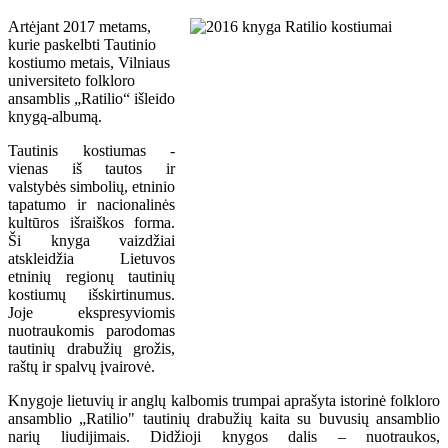
Artėjant 2017 metams,
kurie paskelbti Tautinio
kostiumo metais, Vilniaus
universiteto folkloro
ansamblis „Ratilio“ išleido
knygą-albumą.
Tautinis kostiumas -
vienas iš tautos ir
valstybės simbolių, etninio
tapatumo ir nacionalinės
kultūros išraiškos forma.
Ši knyga vaizdžiai
atskleidžia Lietuvos
etninių regionų tautinių
kostiumų išskirtinumus.
Joje ekspresyviomis
nuotraukomis parodomas
tautinių drabužių grožis,
raštų ir spalvų įvairovė.
Knygoje lietuvių ir anglų kalbomis trumpai aprašyta istorinė folkloro
ansamblio „Ratilio" tautinių drabužių kaita su buvusių ansamblio
narių liudijimais. Didžioji knygos dalis – nuotraukos,