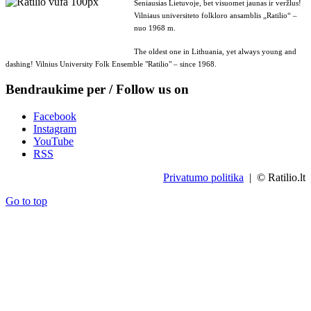
Seniausias Lietuvoje, bet visuomet jaunas ir veržlus!
Vilniaus universiteto folkloro ansamblis „Ratilio“ –
nuo 1968 m.
The oldest one in Lithuania, yet always young and
dashing! Vilnius University Folk Ensemble "Ratilio" – since 1968.
Bendraukime per / Follow us on
Facebook
Instagram
YouTube
RSS
Privatumo politika
| © Ratilio.lt
Go to top