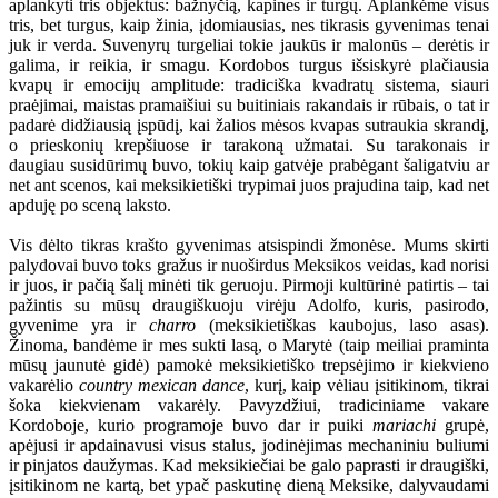
aplankyti tris objektus: bažnyčią, kapines ir turgų. Aplankėme visus
tris, bet turgus, kaip žinia, įdomiausias, nes tikrasis gyvenimas tenai
juk ir verda. Suvenyrų turgeliai tokie jaukūs ir malonūs
–
derėtis ir
galima, ir reikia, ir smagu. Kordobos turgus išsiskyrė plačiausia
kvapų ir emocijų amplitude: tradiciška kvadratų sistema, siauri
praėjimai, maistas pramaišiui su buitiniais rakandais ir rūbais, o tat ir
padarė didžiausią įspūdį, kai žalios mėsos kvapas sutraukia skrandį,
o prieskonių krepšiuose ir tarakoną užmatai. Su tarakonais ir
daugiau susidūrimų buvo, tokių kaip gatvėje prabėgant šaligatviu ar
net ant scenos, kai meksikietiški trypimai juos prajudina taip, kad net
apduję po sceną laksto.
Vis dėlto tikras krašto gyvenimas atsispindi žmonėse. Mums skirti
palydovai buvo toks gražus ir nuoširdus Meksikos veidas, kad norisi
ir juos, ir pačią šalį minėti tik geruoju. Pirmoji kultūrinė patirtis – tai
pažintis su mūsų draugiškuoju virėju Adolfo, kuris, pasirodo,
gyvenime yra ir
charro
(meksikietiškas kaubojus, laso asas).
Žinoma, bandėme ir mes sukti lasą, o Marytė (taip meiliai praminta
mūsų jaunutė gidė) pamokė meksikietiško trepsėjimo ir kiekvieno
vakarėlio
country mexican dance
, kurį, kaip vėliau įsitikinom, tikrai
šoka kiekvienam vakarėly. Pavyzdžiui, tradiciniame vakare
Kordoboje, kurio programoje buvo dar ir puiki
mariachi
grupė,
apėjusi ir apdainavusi visus stalus, jodinėjimas mechaniniu buliumi
ir pinjatos daužymas. Kad meksikiečiai be galo paprasti ir draugiški,
įsitikinom ne kartą, bet ypač paskutinę dieną Meksike, dalyvaudami