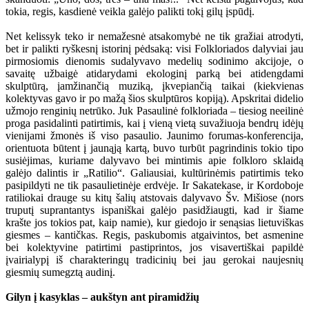
tokia, regis, kasdienė veikla galėjo palikti tokį gilų įspūdį.
Net kelissyk teko ir nemažesnė atsakomybė ne tik gražiai atrodyti,
bet ir palikti ryškesnį istorinį pėdsaką: visi Folkloriados dalyviai jau
pirmosiomis dienomis sudalyvavo medelių sodinimo akcijoje, o
savaitę užbaigė atidarydami ekologinį parką bei atidengdami
skulptūrą, įamžinančią muziką, įkvepiančią taikai (kiekvienas
kolektyvas gavo ir po mažą šios skulptūros kopiją). Apskritai didelio
užmojo renginių netrūko. Juk Pasaulinė folkloriada – tiesiog neeilinė
proga pasidalinti patirtimis, kai į vieną vietą suvažiuoja bendrų idėjų
vienijami žmonės iš viso pasaulio. Jaunimo forumas-konferencija,
orientuota būtent į jaunąją kartą, buvo turbūt pagrindinis tokio tipo
susiėjimas, kuriame dalyvavo bei mintimis apie folkloro sklaidą
galėjo dalintis ir „Ratilio“. Galiausiai, kultūrinėmis patirtimis teko
pasipildyti ne tik pasaulietinėje erdvėje. Ir Sakatekase, ir Kordoboje
ratiliokai drauge su kitų šalių atstovais dalyvavo Šv. Mišiose (nors
truputį suprantantys ispaniškai galėjo pasidžiaugti, kad ir šiame
krašte jos tokios pat, kaip namie), kur giedojo ir senąsias lietuviškas
giesmes – kantičkas. Regis, paskubomis atgaivintos, bet asmenine
bei kolektyvine patirtimi pastiprintos, jos visavertiškai papildė
įvairialypį iš charakteringų tradicinių bei jau gerokai naujesnių
giesmių sumegztą audinį.
Gilyn į kasyklas – aukštyn ant piramidžių