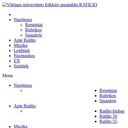
Naujienos
Renginiai
Rubrikos
Spaudoje
Apie Ratilio
Muzika
Leidiniai
Nuotraukos
EN
Susisiek
Menu
Naujienos
Renginiai
Rubrikos
Spaudoje
Apie Ratilio
Ratilio klubas
Ratilio 50
Ratilio 55
Muzika