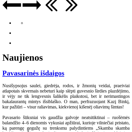
Naujienos
Pavasarinės išdaigos
Nusišypsojus saulei, giedrėja, rodos, ir žmonių veidai, praeiviai
atlapotais skvernais nebeturi kaip slėpti guvesnio širdies plazdėjimo,
ir vėjy ne tik lengvesnis šalikėlis plaikstosi, bet ir nerimastingos
bakalaurantų mintys išsiblaško. O man, perfrazuojant Kazį Binkį,
kur pažiūri – visur raliavimas, kiekvienoj kišenėj oliavimų šimtas!
Pavasario šūksniai vis gaudžia galvoje neatsitiktinai – ruošėmės
balandžio 4–6 dienomis vykusiai apžiūrai, kurioje vilniečiai pristato,
ką parengę gegužę su trenksmu palydintiems „Skamba skamba