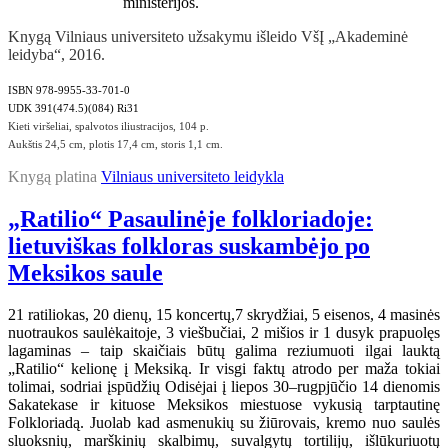
ministerijos.
Knygą Vilniaus universiteto užsakymu išleido VšĮ „Akademinė
leidyba“, 2016.
ISBN 978-9955-33-701-0
UDK 391(474.5)(084) Ri31
Kieti viršeliai, spalvotos iliustracijos, 104 p.
Aukštis 24,5 cm, plotis 17,4 cm, storis 1,1 cm.
Knygą platina
Vilniaus universiteto leidykla
„Ratilio“ Pasaulinėje folkloriadoje:
lietuviškas folkloras suskambėjo po
Meksikos saule
21 ratiliokas, 20 dienų, 15 koncertų,7 skrydžiai, 5 eisenos, 4 masinės
nuotraukos saulėkaitoje, 3 viešbučiai, 2 mišios ir 1 dusyk prapuolęs
lagaminas – taip skaičiais būtų galima reziumuoti ilgai lauktą
„Ratilio“ kelionę į Meksiką. Ir visgi faktų atrodo per maža tokiai
tolimai, sodriai įspūdžių Odisėjai į liepos 30–rugpjūčio 14 dienomis
Sakatekase ir kituose Meksikos miestuose vykusią tarptautinę
Folkloriadą. Juolab kad asmenukių su žiūrovais, kremo nuo saulės
sluoksnių, marškinių skalbimų, suvalgytų tortilijų, išlūkuriuotų