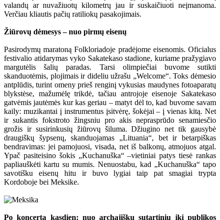
valandų ar nuvažiuotų kilometrų jau ir suskaičiuoti neįmanoma.
Verčiau kliautis pačių ratiliokų pasakojimais.
Žiūrovų dėmesys – nuo pirmų eisenų
Pasirodymų maratoną Folkloriadoje pradėjome eisenomis. Oficialus
festivalio atidarymas vyko Sakatekaso stadione, kuriame pražygiavo
margutėlis šalių paradas. Tarsi olimpiečiai buvome sutikti
skanduotėmis, plojimais ir dideliu užrašu „Welcome“. Toks dėmesio
antplūdis, turint omeny prieš renginį vykusias maudynes fotoaparatų
blykstėse, mažumėlę trikdė, tačiau antrojoje eisenoje Sakatekaso
gatvėmis jautėmės kur kas geriau – matyt dėl to, kad buvome savam
kaily: muzikantai į instrumentus įsitvėrę, šokėjai – į vienas kitą. Net
ir sukantis fokstroto žingsniu pro akis neprasprūdo senamiesčio
grožis ir susirinkusių žiūrovų šiluma. Džiugino net tik gausybė
draugiškų šypsenų, skanduojamas „Lituania“, bet ir betarpiškas
bendravimas: jei pamojuosi, visada, net iš balkonų, atmojuos atgal.
Ypač pasiteisino šokis „Kuchanuška“ –vietiniai patys tiesė rankas
papliauškėti kartu su mumis. Nenuostabu, kad „Kuchanuška“ tapo
savotišku eisenų hitu ir buvo lygiai taip pat smagiai trypta
Kordoboje bei Meksike.
Po koncertą kasdien: nuo archajiškų sutartinių iki publikos