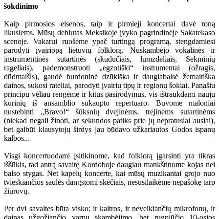
šokdinimo
Kaip pirmosios eisenos, taip ir pirmieji koncertai davė toną
likusiems. Mūsų debiutas Meksikoje įvyko pagrindinėje Sakatekaso
scenoje. Vakarui ruošėme ypač turtingą programą, stengdamiesi
parodyti įvairiopą lietuvių folklorą. Nuskambėjo vokalinės ir
instrumentinės sutartinės (skudučiais, lumzdeliais, Sekminių
rageliais), pademonstruoti „egzotiški“ instrumentai (ožragis,
dūdmaišis), gaudė burdoninė dzūkiška ir daugiabalsė žemaitiška
dainos, sukosi rateliai, parodyti įvairių tipų ir regionų šokiai. Panašiu
principu vėliau rengėme ir kitus pasirodymus, vis ištraukdami naujų
kūrinių iš ansamblio sukaupto repertuaro. Buvome maloniai
nustebinti „Bravo!“ šūksnių dvejinėms, trejinėms sutartinėms
(niekad negali žinoti, ar sekundos patiks prie jų nepratusiai ausiai),
bet galbūt klausytojų širdys jau būdavo užkariautos Godos ispanų
kalbos...
Visgi koncertuodami įsitikinome, kad folklorą įgarsinti yra tikras
iššūkis, tad antrą savaitę Kordoboje daugiau mankštinome kojas nei
balso stygas. Net kapelų koncerte, kai mūsų muzikantai grojo nuo
tvieskiančios saulės dangstomi skėčiais, nesusilaikėme nepašokę tarp
žiūrovų.
Per dvi savaites būta visko: ir kaitros, ir neveikiančių mikrofonų, ir
dainas užgožiančio varpų skambėjimo, bet rugpjūčio 10-osios