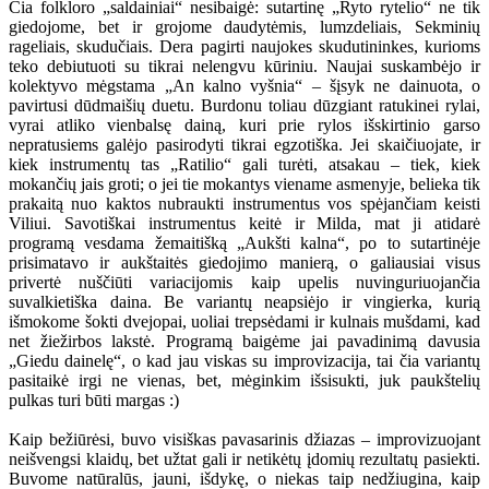
Čia folkloro „saldainiai“ nesibaigė: sutartinę „Ryto rytelio“ ne tik
giedojome, bet ir grojome daudytėmis, lumzdeliais, Sekminių
rageliais, skudučiais. Dera pagirti naujokes skudutininkes, kurioms
teko debiutuoti su tikrai nelengvu kūriniu. Naujai suskambėjo ir
kolektyvo mėgstama „An kalno vyšnia“ – šįsyk ne dainuota, o
pavirtusi dūdmaišių duetu. Burdonu toliau dūzgiant ratukinei rylai,
vyrai atliko vienbalsę dainą, kuri prie rylos išskirtinio garso
nepratusiems galėjo pasirodyti tikrai egzotiška. Jei skaičiuojate, ir
kiek instrumentų tas „Ratilio“ gali turėti, atsakau – tiek, kiek
mokančių jais groti; o jei tie mokantys viename asmenyje, belieka tik
prakaitą nuo kaktos nubraukti instrumentus vos spėjančiam keisti
Viliui. Savotiškai instrumentus keitė ir Milda, mat ji atidarė
programą vesdama žemaitišką „Aukšti kalna“, po to sutartinėje
prisimatavo ir aukštaitės giedojimo manierą, o galiausiai visus
privertė nuščiūti variacijomis kaip upelis nuvinguriuojančia
suvalkietiška daina. Be variantų neapsiėjo ir vingierka, kurią
išmokome šokti dvejopai, uoliai trepsėdami ir kulnais mušdami, kad
net žiežirbos lakstė. Programą baigėme jai pavadinimą davusia
„Giedu dainelę“, o kad jau viskas su improvizacija, tai čia variantų
pasitaikė irgi ne vienas, bet, mėginkim išsisukti, juk paukštelių
pulkas turi būti margas :)
Kaip bežiūrėsi, buvo visiškas pavasarinis džiazas – improvizuojant
neišvengsi klaidų, bet užtat gali ir netikėtų įdomių rezultatų pasiekti.
Buvome natūralūs, jauni, išdykę, o niekas taip nedžiugina, kaip