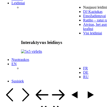
Leidiniai
Naujausi leidini
DJ Kaziukas
Etnožadintuvai
Ratilio – ratui r
Atviras, bet asm
kraštui
Visi leidiniai
Interaktyvus leidinys
Nuotraukos
EN
FR
DE
RU
Susisiek