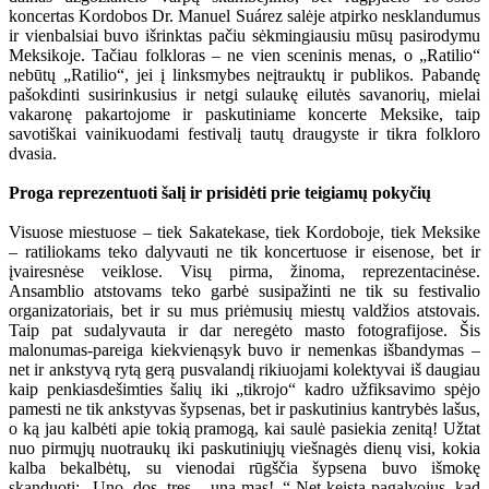
koncertas Kordobos Dr. Manuel Suárez salėje atpirko nesklandumus
ir vienbalsiai buvo išrinktas pačiu sėkmingiausiu mūsų pasirodymu
Meksikoje. Tačiau folkloras – ne vien sceninis menas, o „Ratilio“
nebūtų „Ratilio“, jei į linksmybes neįtrauktų ir publikos. Pabandę
pašokdinti susirinkusius ir netgi sulaukę eilutės savanorių, mielai
vakaronę pakartojome ir paskutiniame koncerte Meksike, taip
savotiškai vainikuodami festivalį tautų draugyste ir tikra folkloro
dvasia.
Proga reprezentuoti šalį ir prisidėti prie teigiamų pokyčių
Visuose miestuose – tiek Sakatekase, tiek Kordoboje, tiek Meksike
– ratiliokams teko dalyvauti ne tik koncertuose ir eisenose, bet ir
įvairesnėse veiklose. Visų pirma, žinoma, reprezentacinėse.
Ansamblio atstovams teko garbė susipažinti ne tik su festivalio
organizatoriais, bet ir su mus priėmusių miestų valdžios atstovais.
Taip pat sudalyvauta ir dar neregėto masto fotografijose. Šis
malonumas-pareiga kiekvienąsyk buvo ir nemenkas išbandymas –
net ir ankstyvą rytą gerą pusvalandį rikiuojami kolektyvai iš daugiau
kaip penkiasdešimties šalių iki „tikrojo“ kadro užfiksavimo spėjo
pamesti ne tik ankstyvas šypsenas, bet ir paskutinius kantrybės lašus,
o ką jau kalbėti apie tokią pramogą, kai saulė pasiekia zenitą! Užtat
nuo pirmųjų nuotraukų iki paskutiniųjų viešnagės dienų visi, kokia
kalba bekalbėtų, su vienodai rūgščia šypsena buvo išmokę
skanduoti: „Uno, dos, tres – una mas!..“ Net keista pagalvojus, kad