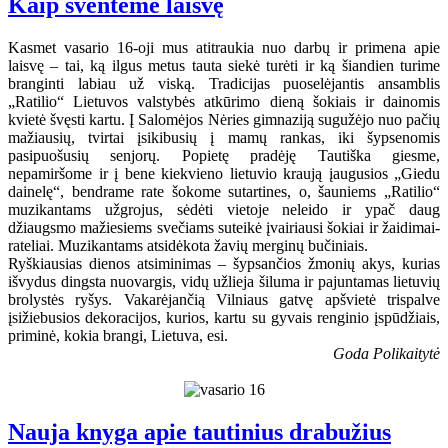
Kaip šventėme laisvę
Kasmet vasario 16-oji mus atitraukia nuo darbų ir primena apie
laisvę – tai, ką ilgus metus tauta siekė turėti ir ką šiandien turime
branginti labiau už viską. Tradicijas puoselėjantis ansamblis
„Ratilio“ Lietuvos valstybės atkūrimo dieną šokiais ir dainomis
kvietė švęsti kartu. Į Salomėjos Nėries gimnaziją sugužėjo nuo pačių
mažiausių, tvirtai įsikibusių į mamų rankas, iki šypsenomis
pasipuošusių senjorų. Popietę pradėję Tautiška giesme,
nepamiršome ir į bene kiekvieno lietuvio kraują įaugusios „Giedu
dainelę“, bendrame rate šokome sutartines, o, šauniems „Ratilio“
muzikantams užgrojus, sėdėti vietoje neleido ir ypač daug
džiaugsmo mažiesiems svečiams suteikė įvairiausi šokiai ir žaidimai-
rateliai. Muzikantams atsidėkota žavių merginų bučiniais.
Ryškiausias dienos atsiminimas – šypsančios žmonių akys, kurias
išvydus dingsta nuovargis, vidų užlieja šiluma ir pajuntamas lietuvių
brolystės ryšys. Vakarėjančią Vilniaus gatvę apšvietė trispalve
įsižiebusios dekoracijos, kurios, kartu su gyvais renginio įspūdžiais,
priminė, kokia brangi, Lietuva, esi.
Goda Polikaitytė
Nauja knyga apie tautinius drabužius