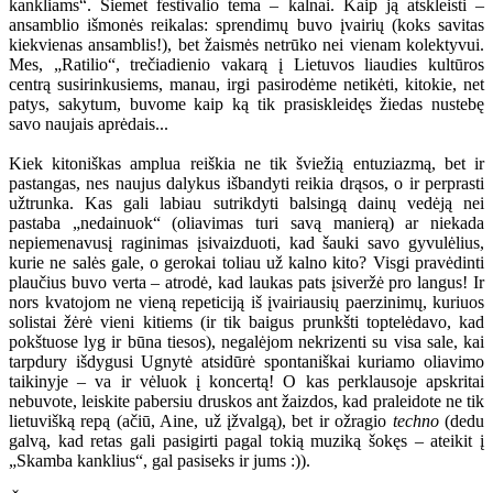
kankliams“. Šiemet festivalio tema – kalnai. Kaip ją atskleisti –
ansamblio išmonės reikalas: sprendimų buvo įvairių (koks savitas
kiekvienas ansamblis!), bet žaismės netrūko nei vienam kolektyvui.
Mes, „Ratilio“, trečiadienio vakarą į Lietuvos liaudies kultūros
centrą susirinkusiems, manau, irgi pasirodėme netikėti, kitokie, net
patys, sakytum, buvome kaip ką tik prasiskleidęs žiedas nustebę
savo naujais aprėdais...
Kiek kitoniškas amplua reiškia ne tik šviežią entuziazmą, bet ir
pastangas, nes naujus dalykus išbandyti reikia drąsos, o ir perprasti
užtrunka. Kas gali labiau sutrikdyti balsingą dainų vedėją nei
pastaba „nedainuok“ (oliavimas turi savą manierą) ar niekada
nepiemenavusį raginimas įsivaizduoti, kad šauki savo gyvulėlius,
kurie ne salės gale, o gerokai toliau už kalno kito? Visgi pravėdinti
plaučius buvo verta – atrodė, kad laukas pats įsiveržė pro langus! Ir
nors kvatojom ne vieną repeticiją iš įvairiausių paerzinimų, kuriuos
solistai žėrė vieni kitiems (ir tik baigus prunkšti toptelėdavo, kad
pokštuose lyg ir būna tiesos), negalėjom nekrizenti su visa sale, kai
tarpdury išdygusi Ugnytė atsidūrė spontaniškai kuriamo oliavimo
taikinyje – va ir vėluok į koncertą! O kas perklausoje apskritai
nebuvote, leiskite pabersiu druskos ant žaizdos, kad praleidote ne tik
lietuvišką repą (ačiū, Aine, už įžvalgą), bet ir ožragio
techno
(dedu
galvą, kad retas gali pasigirti pagal tokią muziką šokęs – ateikit į
„Skamba kanklius“, gal pasiseks ir jums :)).