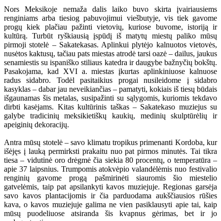
Nors Meksikoje nemaža dalis laiko buvo skirta įvairiausiems
renginiams arba tiesiog pabuvojimui viešbutyje, vis tiek gavome
progų kiek plačiau pažinti vietovių, kuriose buvome, istoriją ir
kultūrą. Turbūt ryškiausią įspūdį iš matytų miestų paliko mūsų
pirmoji stotelė – Sakatekasas. Aplinkui plytėjo kalnuotos vietovės,
nusėtos kaktusų, tačiau pats miestas atrodė tarsi oazė – dailus, jaukus
senamiestis su ispaniško stiliaus katedra ir daugybe bažnyčių bokštų.
Pasakojama, kad XVI a. miestas įkurtas aplinkiniuose kalnuose
radus sidabro. Todėl pasitaikius progai nusileidome į sidabro
kasyklas – dabar jau neveikiančias – pamatyti, kokiais iš tiesų būdais
išgaunamas šis metalas, susipažinti su sąlygomis, kuriomis tekdavo
dirbti kasėjams. Kitas kultūrinis taškas – Sakatekaso muziejus su
galybe tradicinių meksikietiškų kaukių, medinių skulptūrėlių ir
apeiginių dekoracijų.
Antra mūsų stotelė – savo klimatu tropikus primenanti Kordoba, kur
išėjęs į lauką permirksti prakaitu nuo pat pirmos minutės. Tai tikra
tiesa – vidutinė oro drėgmė čia siekia 80 procentų, o temperatūra –
apie 37 laipsnius. Trumpomis atokvėpio valandėlėmis nuo festivalio
renginių gavome progą pašmirinėti siauromis šio miestelio
gatvelėmis, taip pat apsilankyti kavos muziejuje. Regionas garsėja
savo kavos plantacijomis ir čia parduodama aukščiausios rūšies
kava, o kavos muziejuje galima ne vien pasiklausyti apie tai, kaip
mūsų puodeliuose atsiranda šis kvapnus gėrimas, bet ir jo