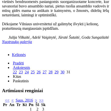
vietinės bendruomenės pastangomis suorganizuotame koncerte, kur
savanoriai buvo ansamblio nariai, pietus ruošia ansamblio vadovės ir
mūsų gidės mama su anūkais ir kaimynėm, o žmonės, didelių lėšų
neturėdami, laimingi ir optimistiški.
Dėkojame Vilniaus universitetui už galimybę išvykti į kelionę,
praturtinusią margiausiais įspūdžiais.
Julija Vilkaitė, Adelė Vaiginytė, Jūratė Šutaitė, Goda Sungailaitė
Nuotraukų galerija
Kelionės
Pradėti
Ankstesnis
22
23
24
25
26
27
28
29
30
31
Kitas
Paskutinis
Artimiausi renginiai
<<
<
Saus. 2016
>
>>
Pr
An
Tr
Kt
Pn
Šš
Sk
1
2
3