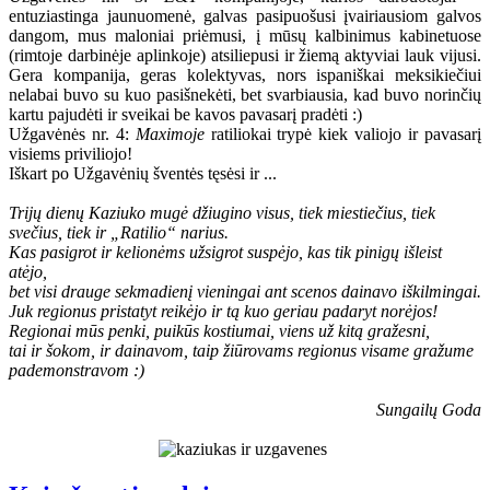
entuziastinga jaunuomenė, galvas pasipuošusi įvairiausiom galvos
dangom, mus maloniai priėmusi, į mūsų kalbinimus kabinetuose
(rimtoje darbinėje aplinkoje) atsiliepusi ir žiemą aktyviai lauk vijusi.
Gera kompanija, geras kolektyvas, nors ispaniškai meksikiečiui
nelabai buvo su kuo pasišnekėti, bet svarbiausia, kad buvo norinčių
kartu pajudėti ir sveikai be kavos pavasarį pradėti :)
Užgavėnės nr. 4:
Maximoje
ratiliokai trypė kiek valiojo ir pavasarį
visiems priviliojo!
Iškart po Užgavėnių šventės tęsėsi ir ...
Trijų dienų Kaziuko mugė džiugino visus, tiek miestiečius, tiek
svečius, tiek ir „Ratilio“ narius.
Kas pasigrot ir kelionėms užsigrot suspėjo, kas tik pinigų išleist
atėjo,
bet visi drauge sekmadienį vieningai ant scenos dainavo iškilmingai.
Juk regionus pristatyt reikėjo ir tą kuo geriau padaryt norėjos!
Regionai mūs penki, puikūs kostiumai, viens už kitą gražesni,
tai ir šokom, ir dainavom, taip žiūrovams regionus visame gražume
pademonstravom :)
Sungailų Goda