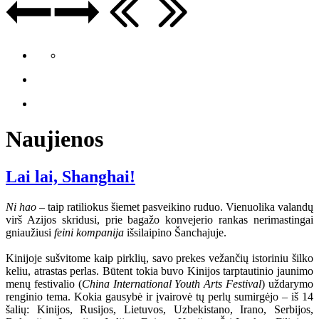
Naujienos
Lai lai, Shanghai!
Ni hao
– taip ratiliokus šiemet pasveikino ruduo. Vienuolika valandų
virš Azijos skridusi, prie bagažo konvejerio rankas nerimastingai
gniaužiusi
feini kompanija
išsilaipino Šanchajuje.
Kinijoje sušvitome kaip pirklių, savo prekes vežančių istoriniu šilko
keliu, atrastas perlas. Būtent tokia buvo Kinijos tarptautinio jaunimo
menų festivalio (
China International Youth Arts Festival
) uždarymo
renginio tema. Kokia gausybė ir įvairovė tų perlų sumirgėjo – iš 14
šalių: Kinijos, Rusijos, Lietuvos, Uzbekistano, Irano, Serbijos,