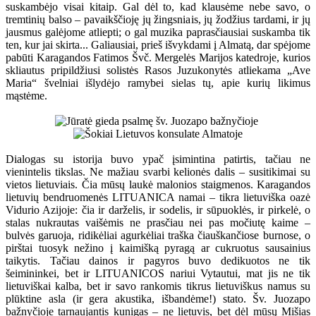
suskambėjo visai kitaip. Gal dėl to, kad klausėme nebe savo, o
tremtinių balso – pavaikščioję jų žingsniais, jų žodžius tardami, ir jų
jausmus galėjome atliepti; o gal muzika paprasčiausiai suskamba tik
ten, kur jai skirta... Galiausiai, prieš išvykdami į Almatą, dar spėjome
pabūti Karagandos Fatimos Švč. Mergelės Marijos katedroje, kurios
skliautus pripildžiusi solistės Rasos Juzukonytės atliekama „Ave
Maria“ švelniai išlydėjo ramybei sielas tų, apie kurių likimus
mąstėme.
Dialogas su istorija buvo ypač įsimintina patirtis, tačiau ne
vienintelis tikslas. Ne mažiau svarbi kelionės dalis – susitikimai su
vietos lietuviais. Čia mūsų laukė malonios staigmenos. Karagandos
lietuvių bendruomenės LITUANICA namai – tikra lietuviška oazė
Vidurio Azijoje: čia ir darželis, ir sodelis, ir sūpuoklės, ir pirkelė, o
stalas nukrautas vaišėmis ne prasčiau nei pas močiutę kaime –
bulvės garuoja, ridikėliai agurkėliai traška čiauškančiose burnose, o
pirštai tuosyk nežino į kaimišką pyragą ar cukruotus sausainius
taikytis. Tačiau dainos ir pagyros buvo dedikuotos ne tik
šeimininkei, bet ir LITUANICOS nariui Vytautui, mat jis ne tik
lietuviškai kalba, bet ir savo rankomis tikrus lietuviškus namus su
plūktine asla (ir gera akustika, išbandėme!) stato. Šv. Juozapo
bažnyčioje tarnaujantis kunigas – ne lietuvis, bet dėl mūsų Mišias