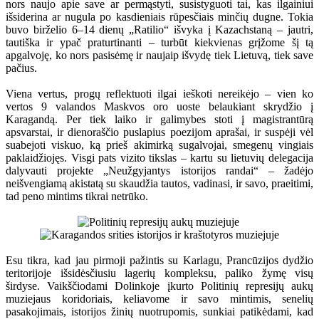
nors naujo apie save ar permąstyti, susistyguoti tai, kas ilgainiui
išsiderina ar nugula po kasdieniais rūpesčiais minčių dugne. Tokia
buvo birželio 6–14 dienų „Ratilio“ išvyka į Kazachstaną – jautri,
tautiška ir ypač praturtinanti – turbūt kiekvienas grįžome šį tą
apgalvoję, ko nors pasisėmę ir naujaip išvydę tiek Lietuvą, tiek save
pačius.
Viena vertus, progų reflektuoti ilgai ieškoti nereikėjo – vien ko
vertos 9 valandos Maskvos oro uoste belaukiant skrydžio į
Karagandą. Per tiek laiko ir galimybes stoti į magistrantūrą
apsvarstai, ir dienoraščio puslapius poezijom aprašai, ir suspėji vėl
suabejoti viskuo, ką prieš akimirką sugalvojai, smegenų vingiais
paklaidžiojęs. Visgi pats vizito tikslas – kartu su lietuvių delegacija
dalyvauti projekte „Neužgyjantys istorijos randai“ – žadėjo
neišvengiamą akistatą su skaudžia tautos, vadinasi, ir savo, praeitimi,
tad peno mintims tikrai netrūko.
Esu tikra, kad jau pirmoji pažintis su Karlagu, Prancūzijos dydžio
teritorijoje išsidėsčiusiu lagerių kompleksu, paliko žymę visų
širdyse. Vaikščiodami Dolinkoje įkurto Politinių represijų aukų
muziejaus koridoriais, keliavome ir savo mintimis, senelių
pasakojimais, istorijos žinių nuotrupomis, sunkiai patikėdami, kad