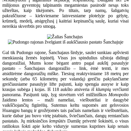
milijonus gyventojų talpinantis megamiestas pasirodė nesąs toks
užterštas, kaip tikėjomės. Po tiltais, tarp namų, šaligatvių
pakraščiuose – kiekviename laisvesniame plotelyje po gėlytę,
krūmelį, medelį, atsigręžusį į kaitriai kepinančią saulę, kuriai visai
nereikia skverbtis pro smogą.
Gal tik Pudongo rajone, Šanchajaus širdyje, saulei sunkiau apšviesti
menkiausią žemės lopinėlį. Visus jos spindulius užstoja didingi
dangoraižiai. Mums kone bėgant antro pagal aukštį pasaulyje
pastato – Šanchajaus dangoraižio – link, ėmė temti, ir mes
atsidūrėme dangoraižių miške. Tiesiog reaktyviniame 18 metrų per
sekundę (arba 65 kilometrų per valandą) greičiu pakylančiame
greičiausiame pasaulyje lifte pajunti, kaip spengia ausyse ir kaip
kraujas subėga į kojas. Iš 118 aukšto atsiveria
iš klumpių verčianti
panorama. Pasijunti taip, lyg stovėtum virš milžiniškos
Monopolio
žaidimo lentos – maži nameliai, viešbutėliai ir daugybė
vaikščiojančių figūrėlių. Sutemus keltu supomės ant gelsvosios
Huangpu bangų ir grožėjomės tais pačiais nameliais ir viešbutėliais,
kurie dabar jau buvo virtę įstabiais, šviečiančiais, dangų remiančiais
pastatais. Jų mirksinčios
lempūtės
Damilę privertė šokinėti, o visus
ratiliokus šokti apie kelto viduryje sumestas kuprines kaip senais