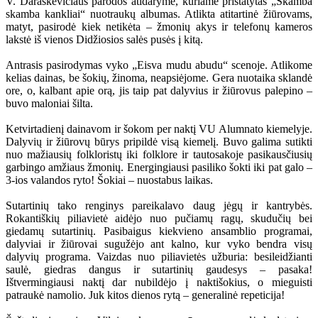
V. Daraškevičiaus parodos atidaryme, kuriame pristatytas „Skamba
skamba kankliai“ nuotraukų albumas. Atlikta atitartinė žiūrovams,
matyt, pasirodė kiek netikėta – žmonių akys ir telefonų kameros
lakstė iš vienos Didžiosios salės pusės į kitą.
Antrasis pasirodymas vyko „Eisva mudu abudu“ scenoje. Atlikome
kelias dainas, be šokių, žinoma, neapsiėjome. Gera nuotaika sklandė
ore, o, kalbant apie orą, jis taip pat dalyvius ir žiūrovus palepino –
buvo maloniai šilta.
Ketvirtadienį dainavom ir šokom per naktį VU Alumnato kiemelyje.
Dalyvių ir žiūrovų būrys pripildė visą kiemelį. Buvo galima sutikti
nuo mažiausių folkloristų iki folklore ir tautosakoje pasikausčiusių
garbingo amžiaus žmonių. Energingiausi pasiliko šokti iki pat galo –
3-ios valandos ryto! Šokiai – nuostabus laikas.
Sutartinių tako renginys pareikalavo daug jėgų ir kantrybės.
Rokantiškių piliavietė aidėjo nuo pučiamų ragų, skudučių bei
giedamų sutartinių. Pasibaigus kiekvieno ansamblio programai,
dalyviai ir žiūrovai sugužėjo ant kalno, kur vyko bendra visų
dalyvių programa. Vaizdas nuo piliavietės užburia: besileidžianti
saulė, giedras dangus ir sutartinių gaudesys – pasaka!
Ištvermingiausi naktį dar nubildėjo į naktišokius, o mieguisti
patraukė namolio. Juk kitos dienos rytą – generalinė repeticija!