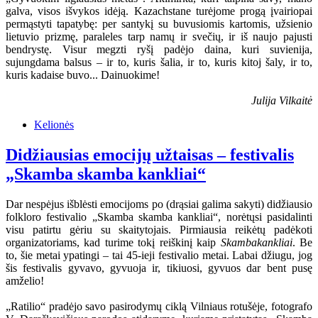
galva, visos išvykos idėją. Kazachstane turėjome progą įvairiopai
permąstyti tapatybę: per santykį su buvusiomis kartomis, užsienio
lietuvio prizmę, paraleles tarp namų ir svečių, ir iš naujo pajusti
bendrystę. Visur megzti ryšį padėjo daina, kuri suvienija,
sujungdama balsus – ir to, kuris šalia, ir to, kuris kitoj šaly, ir to,
kuris kadaise buvo... Dainuokime!
Julija Vilkaitė
Kelionės
Didžiausias emocijų užtaisas – festivalis
„Skamba skamba kankliai“
Dar nespėjus išblėsti emocijoms po (drąsiai galima sakyti) didžiausio
folkloro festivalio „Skamba skamba kankliai“, norėtųsi pasidalinti
visu patirtu gėriu su skaitytojais. Pirmiausia reikėtų padėkoti
organizatoriams, kad turime tokį reiškinį kaip
Skambakankliai
. Be
to, šie metai ypatingi – tai 45-ieji festivalio metai. Labai džiugu, jog
šis festivalis gyvavo, gyvuoja ir, tikiuosi, gyvuos dar bent pusę
amželio!
„Ratilio“ pradėjo savo pasirodymų ciklą Vilniaus rotušėje, fotografo