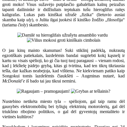
groti moko! Visus sužavėjo putplasčio gabalėliais kalnų peizažus
tapanti dailininkė ir didžiuliais teptukais tušu hieroglifus raitęs
kaligrafas. Lukas pats kiniškai užrašė „fizika“ (lietuvio ausiai
skamba kaip
uly
), o Julita ilgai juokėsi iš kiniško žodžio „filosofija“
(tariama
čioly
) skambesio.
O jau kinų maisto skanumas! Suki stiklinį padėklą, nukrautą
egzotiškais patiekalais, lazdelėmis bandai sugriebti kokį kąsnelį ir
kartu su visais spėlioji, ko gi čia tuoj tuoj paragausi – vienam rodosi,
kad į lėkštelę įsidėjo grybą, kitas gi tvirtina, kad ten tikrų tikriausia
tešla, dar kažkas neabejoja, kad vištiena. Ne kiekvienam patiko kaip
Songokui tomis lazdelėmis čiaukšėti – Augminas nutarė, kad
McDonald’e
iš bado tai jau tikrai nemirsi.
Nustebino netikėta miesto tyla – spėliojom, gal taip ramu dėl
gausybės elektromobilių bei tyliųjų elektrinių motorolerių, gal dėl
triukšmo ribojimo politikos, o gal dėl gyventojų mentaliteto ir
vietinės kultūros?
Nesuklydom į lagaminus neįsidėję respiratorių. Daugiau nei 24