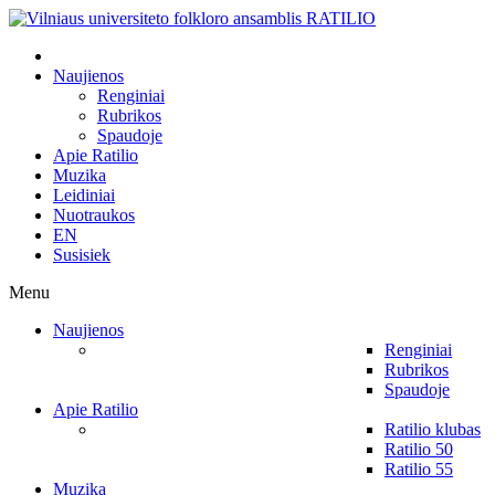
Naujienos
Renginiai
Rubrikos
Spaudoje
Apie Ratilio
Muzika
Leidiniai
Nuotraukos
EN
Susisiek
Menu
Naujienos
Renginiai
Rubrikos
Spaudoje
Apie Ratilio
Ratilio klubas
Ratilio 50
Ratilio 55
Muzika