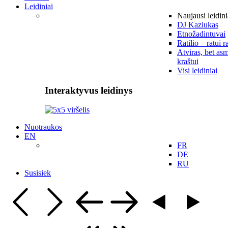
Leidiniai
Naujausi leidini
DJ Kaziukas
Etnožadintuvai
Ratilio – ratui r
Atviras, bet asm
kraštui
Visi leidiniai
Interaktyvus leidinys
Nuotraukos
EN
FR
DE
RU
Susisiek