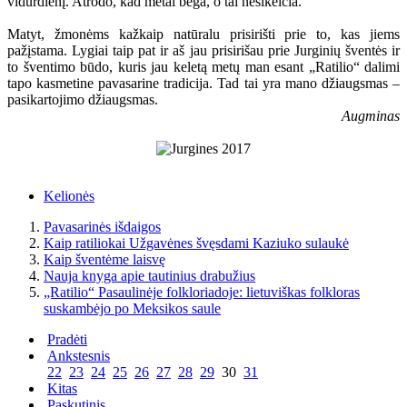
vidurdienį. Atrodo, kad metai bėga, o tai nesikeičia.
Matyt, žmonėms kažkaip natūralu prisirišti prie to, kas jiems
pažįstama. Lygiai taip pat ir aš jau prisirišau prie Jurginių šventės ir
to šventimo būdo, kuris jau keletą metų man esant „Ratilio“ dalimi
tapo kasmetine pavasarine tradicija. Tad tai yra mano džiaugsmas –
pasikartojimo džiaugsmas.
Augminas
Kelionės
Pavasarinės išdaigos
Kaip ratiliokai Užgavėnes švęsdami Kaziuko sulaukė
Kaip šventėme laisvę
Nauja knyga apie tautinius drabužius
„Ratilio“ Pasaulinėje folkloriadoje: lietuviškas folkloras
suskambėjo po Meksikos saule
Pradėti
Ankstesnis
22
23
24
25
26
27
28
29
30
31
Kitas
Paskutinis