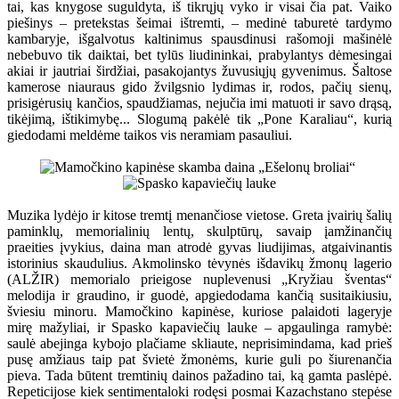
tai, kas knygose suguldyta, iš tikrųjų vyko ir visai čia pat. Vaiko
piešinys – pretekstas šeimai ištremti, – medinė taburetė tardymo
kambaryje, išgalvotus kaltinimus spausdinusi rašomoji mašinėlė
nebebuvo tik daiktai, bet tylūs liudininkai, prabylantys dėmesingai
akiai ir jautriai širdžiai, pasakojantys žuvusiųjų gyvenimus. Šaltose
kamerose niauraus gido žvilgsnio lydimas ir, rodos, pačių sienų,
prisigėrusių kančios, spaudžiamas, nejučia imi matuoti ir savo drąsą,
tikėjimą, ištikimybę... Slogumą pakėlė tik „Pone Karaliau“, kurią
giedodami meldėme taikos vis neramiam pasauliui.
Muzika lydėjo ir kitose tremtį menančiose vietose. Greta įvairių šalių
paminklų, memorialinių lentų, skulptūrų, savaip įamžinančių
praeities įvykius, daina man atrodė gyvas liudijimas, atgaivinantis
istorinius skaudulius. Akmolinsko tėvynės išdavikų žmonų lagerio
(ALŽIR) memorialo prieigose nuplevenusi „Kryžiau šventas“
melodija ir graudino, ir guodė, apgiedodama kančią susitaikiusiu,
šviesiu minoru. Mamočkino kapinėse, kuriose palaidoti lageryje
mirę mažyliai, ir Spasko kapaviečių lauke – apgaulinga ramybė:
saulė abejinga kybojo plačiame skliaute, neprisimindama, kad prieš
pusę amžiaus taip pat švietė žmonėms, kurie guli po šiurenančia
pieva. Tada būtent tremtinių dainos pažadino tai, ką gamta paslėpė.
Repeticijose kiek sentimentaloki rodęsi posmai Kazachstano stepėse