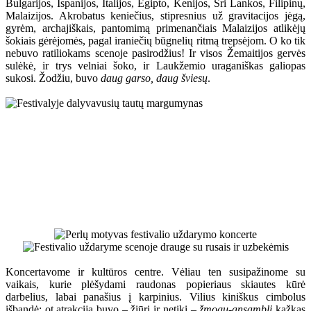
Bulgarijos, Ispanijos, Italijos, Egipto, Kenijos, Šri Lankos, Filipinų,
Malaizijos. Akrobatus keniečius, stipresnius už gravitacijos jėgą,
gyrėm, archajiškais, pantomimą primenančiais Malaizijos atlikėjų
šokiais gėrėjomės, pagal iraniečių būgnelių ritmą trepsėjom. O ko tik
nebuvo ratiliokams scenoje pasirodžius! Ir visos Žemaitijos gervės
sulėkė, ir trys velniai šoko, ir Laukžemio uraganiškas galiopas
sukosi. Žodžiu, buvo
daug garso, daug šviesų
.
Koncertavome ir kultūros centre. Vėliau ten susipažinome su
vaikais, kurie plėšydami raudonas popieriaus skiautes kūrė
darbelius, labai panašius į karpinius. Vilius kiniškus cimbolus
išbandė; ot atrakcija buvo – žiūri ir netiki –
žmogų-ansamblį
kažkas