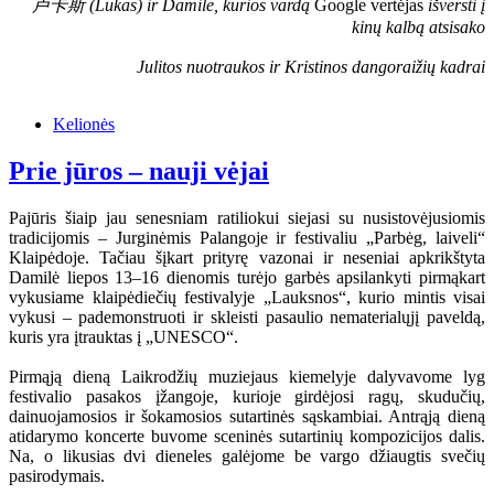
卢卡斯 (Lukas) ir Damilė, kurios vardą
Google vertėjas
išversti į
kinų kalbą atsisako
Julitos nuotraukos ir Kristinos dangoraižių kadrai
Kelionės
Prie jūros – nauji vėjai
Pajūris šiaip jau senesniam ratiliokui siejasi su nusistovėjusiomis
tradicijomis – Jurginėmis Palangoje ir festivaliu „Parbėg, laiveli“
Klaipėdoje. Tačiau šįkart prityrę vazonai ir neseniai apkrikštyta
Damilė liepos 13–16 dienomis turėjo garbės apsilankyti pirmąkart
vykusiame klaipėdiečių festivalyje „Lauksnos“, kurio mintis visai
vykusi – pademonstruoti ir skleisti pasaulio nematerialųjį paveldą,
kuris yra įtrauktas į „UNESCO“.
Pirmąją dieną Laikrodžių muziejaus kiemelyje dalyvavome lyg
festivalio pasakos įžangoje, kurioje girdėjosi ragų, skudučių,
dainuojamosios ir šokamosios sutartinės sąskambiai. Antrąją dieną
atidarymo koncerte buvome sceninės sutartinių kompozicijos dalis.
Na, o likusias dvi dieneles galėjome be vargo džiaugtis svečių
pasirodymais.