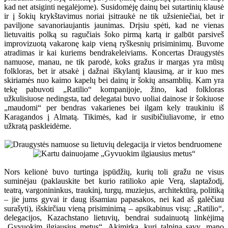
kad net atsiginti negalėjome). Susidomėję dainų bei sutartinių klausė
ir į šokių krykštavimus noriai įsitraukė ne tik užsieniečiai, bet ir
paviljone savanoriaujantis jaunimas. Drįsiu spėti, kad ne vienas
lietuvaitis polką su ragučiais šoko pirmą kartą ir galbūt parsiveš
improvizuotą vakaronę kaip vieną ryškesnių prisiminimų. Buvome
atradimas ir kai kuriems bendrakeleiviams. Koncertas Draugystės
namuose, manau, ne tik parodė, koks gražus ir margas yra mūsų
folkloras, bet ir atsakė į dažnai iškylantį klausimą, ar ir kuo mes
skiriamės nuo kaimo kapelų bei dainų ir šokių ansamblių. Kam yra
tekę pabuvoti „Ratilio“ kompanijoje, žino, kad folkloras
užkulisiuose nedingsta, tad delegatai buvo uoliai dainose ir šokiuose
„maudomi“ per bendras vakarienes bei ilgam kely traukiniu iš
Karagandos į Almatą. Tikimės, kad ir susibičiuliavome, ir etno
užkratą paskleidėme.
Nors kelionė buvo turtinga įspūdžių, kurių toli gražu ne visus
suminėjau (paklauskite bet kurio ratilioko apie Verą, slaptažodį,
teatrą, vargonininkus, traukinį, turgų, muziejus, architektūrą, politiką
– jie jums gyvai ir daug išsamiau papasakos, nei kad aš galėčiau
surašyti), išskirčiau vieną prisiminimą – apsikabinus visų: „Ratilio“,
delegacijos, Kazachstano lietuvių, bendrai sudainuotą linkėjimą
„Gyvuokim ilgiausius metus“. Akimirka, kuri talpina savy, mano