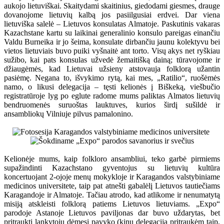
aukojo lietuviškai. Skaitydami skaitinius, giedodami giesmes, drauge
dovanojome lietuvių kalbą jos pasiilgusiai erdvei. Dar viena
lietuviška salelė – Lietuvos konsulatas Almatoje. Paskutinis vakaras
Kazachstane kartu su laikinai generalinio konsulo pareigas einančiu
Valdu Burneika ir jo šeima, konsulate dirbančiu jaunu kolektyvu bei
vietos lietuviais buvo puiki vyšnaitė ant torto. Visų akys net ryškiau
sužibo, kai pats konsulas užvedė žemaitišką dainą; tūravojome ir
džiaugėmės, kad Lietuvai užsieny atstovauja folklorą užantin
pasiėmę. Negana to, išvykimo rytą, kai mes, „Ratilio“, ruošėmės
namo, o likusi delegacija – tęsti kelionės į Biškeką, viešbučio
registratūroje lyg po eglute radome mums paliktas Almatos lietuvių
bendruomenės suruoštas lauktuves, kurios širdį sušildė ir
ansambliokų Vilniuje pilvus pamalonino.
Kelionėje mums, kaip folkloro ansambliui, teko garbė pirmiems
supažindinti Kazachstano gyventojus su lietuvių kultūra
koncertuojant 2-ojoje menų mokykloje ir Karagandos valstybiniame
medicinos universitete, taip pat atnešti gabalėlį Lietuvos tautiečiams
Karagandoje ir Almatoje. Tačiau atrodo, kad atlikome ir nenumatytą
misiją atskleisti folklorą patiems Lietuvos lietuviams. „Expo“
parodoje Astanoje Lietuvos paviljonas dar buvo uždarytas, bet
pritraukti lankytojų dėmesį pavyko (kinų delegaciją pritraukėm taip,