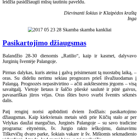
leidžia pasidžiaugti mūsų tautiniu paveldu.
Dievinanti šokius ir Klaipėdos kraštą
Inga
Pasikartojimo džiaugsmas
Balandžio 28-30 dienomis „Ratilio“, kaip ir kasmet, dalyvavo
Jurginių šventėje Palangoje.
Pirmas dalykas, kuris ateina į galvą prisimenant tą nuostabų laiką, –
oras. Su dideliu nerimu sekiau prognozes prieš išvažiuodamas į
Palangą. Prognozės nepasitvirtino – ačiū aukštesnėms jėgoms – visą
savaitgalį. Vietoje lietaus ir šalčio plieskė saulutė ir pūtė gaivus,
pavasariškas jūros vėjas. Oras išties buvo svarbi šventės sėkmės
dalis.
Patį renginį norisi apibūdinti dviem žodžiais: pasikartojimo
džiaugsmas. Kaip kiekvienais metais sėdi prie Kūčių stalo ar per
Velykas daužai margučius, Jurginės Palangoje – su savo tradicine
programa: eitynėmis, šv. Jurgio rakto ieškojimu, dainavimu
Tiškevičių dvaro parke, šokiais vakare ir šv. Mišiomis sekmadienio