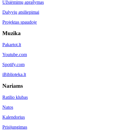
Užsiėmimų aprašymas
Dalyvių atsiliepimai
Projektas spaudoje
Muzika
Pakartot.lt
Youtube.com
Spotify.com
iBiblioteka.lt
Nariams
Ratilio klubas
Natos
Kalendorius
Prisijungimas